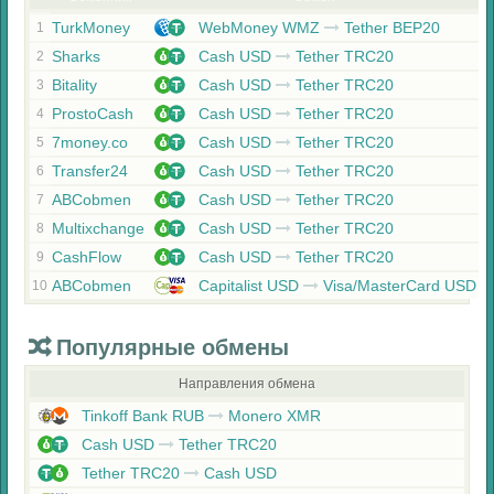
TurkMoney
WebMoney WMZ
Tether BEP20
1
Sharks
Cash USD
Tether TRC20
2
Bitality
Cash USD
Tether TRC20
3
ProstoCash
Cash USD
Tether TRC20
4
7money.co
Cash USD
Tether TRC20
5
Transfer24
Cash USD
Tether TRC20
6
ABCobmen
Cash USD
Tether TRC20
7
Multixchange
Cash USD
Tether TRC20
8
CashFlow
Cash USD
Tether TRC20
9
ABCobmen
Capitalist USD
Visa/MasterCard USD
10
Популярные обмены
Направления обмена
Tinkoff Bank RUB
Monero XMR
Cash USD
Tether TRC20
Tether TRC20
Cash USD