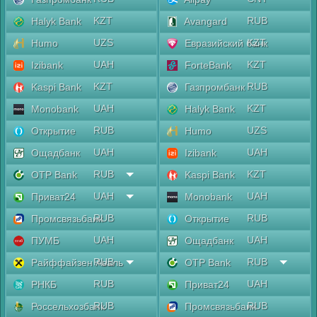
KZT
RUB
Halyk Bank
Avangard
UZS
KZT
Humo
Евразийский банк
UAH
KZT
Izibank
ForteBank
KZT
RUB
Kaspi Bank
Газпромбанк
UAH
KZT
Monobank
Halyk Bank
RUB
UZS
Открытие
Humo
UAH
UAH
Ощадбанк
Izibank
RUB
KZT
OTP Bank
Kaspi Bank
UAH
UAH
Приват24
Monobank
RUB
RUB
Промсвязьбанк
Открытие
UAH
UAH
ПУМБ
Ощадбанк
RUB
RUB
Райффайзен Аваль
OTP Bank
RUB
UAH
РНКБ
Приват24
RUB
RUB
Россельхозбанк
Промсвязьбанк