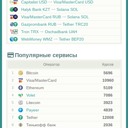
Capitalist USD
Visa/MasterCard USD
Halyk Bank KZT
Solana SOL
Visa/MasterCard RUB
Solana SOL
Gazprombank RUB
Tether TRC20
Tron TRX
Oschadbank UAH
WebMoney WMZ
Tether BEP20
Популярные сервисы
Оператор
Курсов
Bitcoin
5696
1
Visa/MasterCard
10960
2
Ethereum
5109
3
Volet
7086
4
Litecoin
3923
5
Payeer
4839
6
Tether
12008
7
Тинькофф банк
2036
8