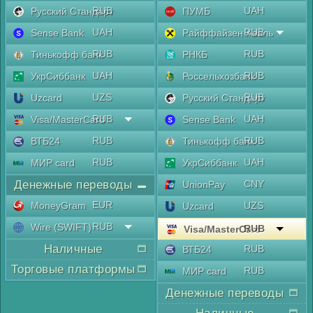
RUB
UAH
Русский Стандарт
ПУМБ
UAH
RUB
Sense Bank
Райффайзен Аваль
RUB
RUB
Тинькофф банк
РНКБ
UAH
RUB
УкрСиббанк
Россельхозбанк
UZS
RUB
Uzcard
Русский Стандарт
RUB
UAH
Visa/MasterCard
Sense Bank
RUB
RUB
ВТБ24
Тинькофф банк
RUB
UAH
МИР card
УкрСиббанк
Денежные переводы
CNY
UnionPay
EUR
MoneyGram
UZS
Uzcard
RUB
Wire (SWIFT)
RUB
Visa/MasterCard
Наличные
RUB
ВТБ24
Торговые платформы
RUB
МИР card
Денежные переводы