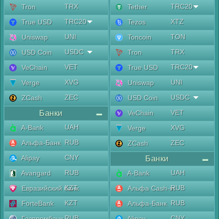
TRX
TRC20
Tron
Tether
TRC20
XTZ
True USD
Tezos
UNI
TON
Uniswap
Toncoin
USDC
TRX
USD Coin
Tron
VET
TRC20
VeChain
True USD
XVG
UNI
Verge
Uniswap
ZEC
USDC
ZCash
USD Coin
Банки
VET
VeChain
UAH
A-Bank
XVG
Verge
RUB
Альфа-Банк
ZEC
ZCash
CNY
Alipay
Банки
RUB
UAH
Avangard
A-Bank
KZT
RUB
Евразийский банк
Альфа Cash-in
KZT
RUB
ForteBank
Альфа-Банк
RUB
CNY
Газпромбанк
Alipay