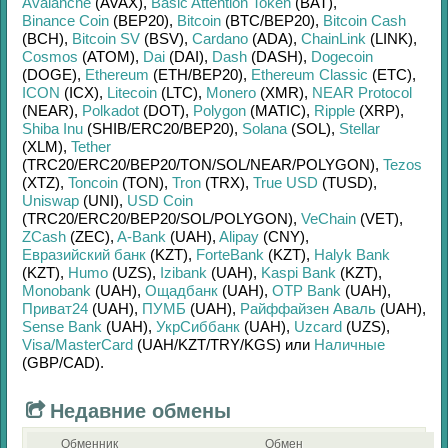
Avalanche
(AVAX)
,
Basic Attention Token
(BAT)
,
Binance Coin
(BEP20)
,
Bitcoin
(BTC/
BEP20)
,
Bitcoin Cash
(BCH)
,
Bitcoin SV
(BSV)
,
Cardano
(ADA)
,
ChainLink
(LINK)
,
Cosmos
(ATOM)
,
Dai
(DAI)
,
Dash
(DASH)
,
Dogecoin
(DOGE)
,
Ethereum
(ETH/
BEP20)
,
Ethereum Classic
(ETC)
,
ICON
(ICX)
,
Litecoin
(LTC)
,
Monero
(XMR)
,
NEAR Protocol
(NEAR)
,
Polkadot
(DOT)
,
Polygon
(MATIC)
,
Ripple
(XRP)
,
Shiba Inu
(SHIB/
ERC20/
BEP20)
,
Solana
(SOL)
,
Stellar
(XLM)
,
Tether
(TRC20/
ERC20/
BEP20/
TON/
SOL/
NEAR/
POLYGON)
,
Tezos
(XTZ)
,
Toncoin
(TON)
,
Tron
(TRX)
,
True USD
(TUSD)
,
Uniswap
(UNI)
,
USD Coin
(TRC20/
ERC20/
BEP20/
SOL/
POLYGON)
,
VeChain
(VET)
,
ZCash
(ZEC)
,
A-Bank
(UAH)
,
Alipay
(CNY)
,
Евразийский банк
(KZT)
,
ForteBank
(KZT)
,
Halyk Bank
(KZT)
,
Humo
(UZS)
,
Izibank
(UAH)
,
Kaspi Bank
(KZT)
,
Monobank
(UAH)
,
Ощадбанк
(UAH)
,
OTP Bank
(UAH)
,
Приват24
(UAH)
,
ПУМБ
(UAH)
,
Райффайзен Аваль
(UAH)
,
Sense Bank
(UAH)
,
УкрСиббанк
(UAH)
,
Uzcard
(UZS)
,
Visa/MasterCard
(UAH/
KZT/
TRY/
KGS)
или
Наличные
(GBP/
CAD)
.
Недавние обмены
Обменник
Обмен