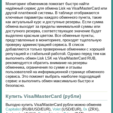
Мониторинг обменников помогает быстро найти
надёжный сервис для обмена
Lisk
на
Visa/MasterCard
или
другой платёжной системы. В таблице отображаются
ключевые параметры каждого обменного пункта, такие
как актуальный курс и доступные резервы. Если сумма
обмена выходит за пределы минимальной суммы или
доступного резерва, соответствующее значение будет
выделено красным цветом. Все обменные пункты,
представленные в мониторинге, проходят тщательную
проверку администрацией сервиса. В список
добавляются только проверенные обменники с хорошей
репутацией и стабильной работой. Однако перед тем как
выполнить обмен
Lisk LSK
на
Visa/MasterCard RUB
,
рекомендуется обратить внимание на резервы
обменника, ограничения по сумме и отзывы
пользователей на информационной странице обменного
сервиса. Это поможет выбрать наиболее подходящий
сервис и выполнить обмен максимально быстро и
безопасно.
Купить Visa/MasterCard (рубли)
Выгодно купить
Visa/MasterCard рубли
можно обменяв
Capitalist
(RUB/
USD/
EUR)
,
Volet
(USD/
EUR)
,
0x
(ZRX)
,