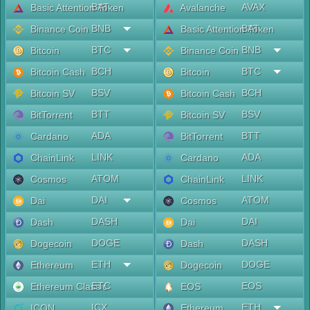
BAT
AVAX
Basic Attention Token
Avalanche
BNB
BAT
Binance Coin
Basic Attention Token
BTC
BNB
Bitcoin
Binance Coin
BCH
BTC
Bitcoin Cash
Bitcoin
BSV
BCH
Bitcoin SV
Bitcoin Cash
BTT
BSV
BitTorrent
Bitcoin SV
ADA
BTT
Cardano
BitTorrent
LINK
ADA
ChainLink
Cardano
ATOM
LINK
Cosmos
ChainLink
DAI
ATOM
Dai
Cosmos
DASH
DAI
Dash
Dai
DOGE
DASH
Dogecoin
Dash
ETH
DOGE
Ethereum
Dogecoin
ETC
EOS
Ethereum Classic
EOS
ICX
ETH
ICON
Ethereum