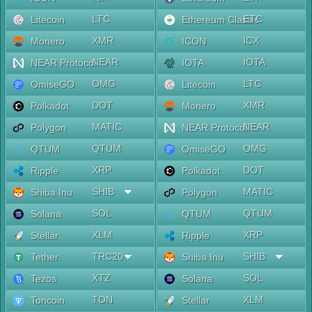
LTC
ETC
Litecoin
Ethereum Classic
XMR
ICX
Monero
ICON
NEAR
IOTA
NEAR Protocol
IOTA
OMG
LTC
OmiseGO
Litecoin
DOT
XMR
Polkadot
Monero
MATIC
NEAR
Polygon
NEAR Protocol
QTUM
OMG
QTUM
OmiseGO
XRP
DOT
Ripple
Polkadot
SHIB
MATIC
Shiba Inu
Polygon
SOL
QTUM
Solana
QTUM
XLM
XRP
Stellar
Ripple
TRC20
SHIB
Tether
Shiba Inu
XTZ
SOL
Tezos
Solana
TON
XLM
Toncoin
Stellar