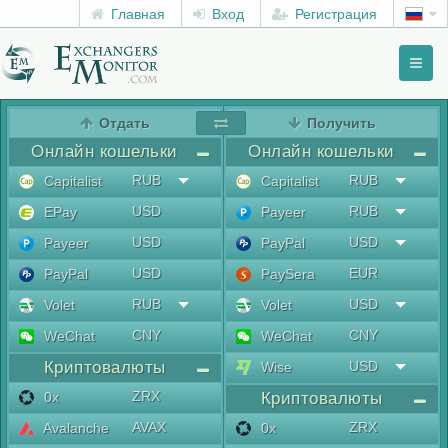
Главная
Вход
Регистрация
Toggl
naviga
menu
Отдать
Получить
Онлайн кошельки
Онлайн кошельки
RUB
RUB
Capitalist
Capitalist
USD
RUB
EPay
Payeer
USD
USD
Payeer
PayPal
USD
EUR
PayPal
PaySera
RUB
USD
Volet
Volet
CNY
CNY
WeChat
WeChat
Криптовалюты
USD
Wise
ZRX
0x
Криптовалюты
AVAX
ZRX
Avalanche
0x