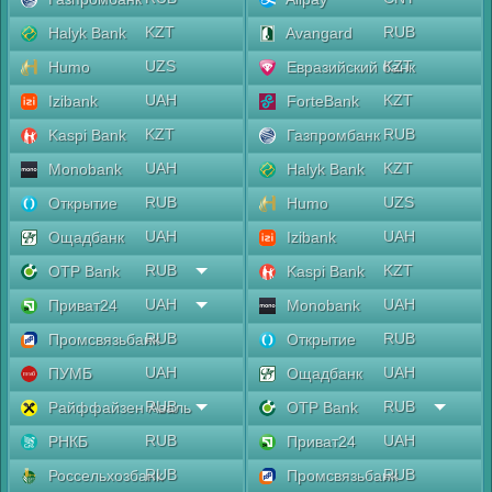
KZT
RUB
Halyk Bank
Avangard
UZS
KZT
Humo
Евразийский банк
UAH
KZT
Izibank
ForteBank
KZT
RUB
Kaspi Bank
Газпромбанк
UAH
KZT
Monobank
Halyk Bank
RUB
UZS
Открытие
Humo
UAH
UAH
Ощадбанк
Izibank
RUB
KZT
OTP Bank
Kaspi Bank
UAH
UAH
Приват24
Monobank
RUB
RUB
Промсвязьбанк
Открытие
UAH
UAH
ПУМБ
Ощадбанк
RUB
RUB
Райффайзен Аваль
OTP Bank
RUB
UAH
РНКБ
Приват24
RUB
RUB
Россельхозбанк
Промсвязьбанк