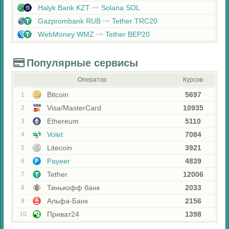
Halyk Bank KZT
Solana SOL
Gazprombank RUB
Tether TRC20
WebMoney WMZ
Tether BEP20
Популярные сервисы
Оператор
Курсов
Bitcoin
5697
1
Visa/MasterCard
10935
2
Ethereum
5110
3
Volet
7084
4
Litecoin
3921
5
Payeer
4839
6
Tether
12006
7
Тинькофф банк
2033
8
Альфа-Банк
2156
9
Приват24
1398
10