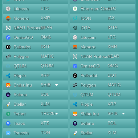
LTC
ETC
Litecoin
Ethereum Classic
XMR
ICX
Monero
ICON
NEAR
IOTA
NEAR Protocol
IOTA
OMG
LTC
OmiseGO
Litecoin
DOT
XMR
Polkadot
Monero
MATIC
NEAR
Polygon
NEAR Protocol
QTUM
OMG
QTUM
OmiseGO
XRP
DOT
Ripple
Polkadot
SHIB
MATIC
Shiba Inu
Polygon
SOL
QTUM
Solana
QTUM
XLM
XRP
Stellar
Ripple
TRC20
SHIB
Tether
Shiba Inu
XTZ
SOL
Tezos
Solana
TON
XLM
Toncoin
Stellar