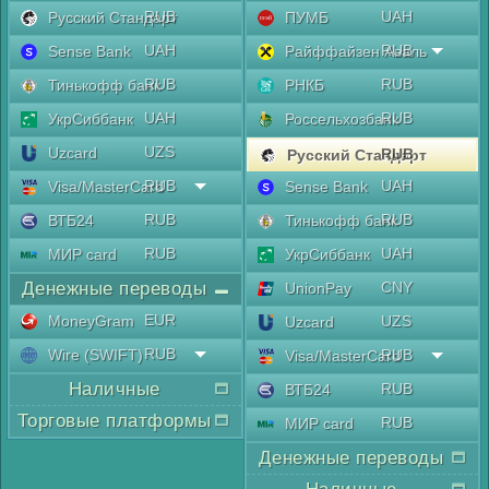
RUB
UAH
Русский Стандарт
ПУМБ
UAH
RUB
Sense Bank
Райффайзен Аваль
RUB
RUB
Тинькофф банк
РНКБ
UAH
RUB
УкрСиббанк
Россельхозбанк
UZS
Uzcard
RUB
Русский Стандарт
RUB
UAH
Visa/MasterCard
Sense Bank
RUB
RUB
ВТБ24
Тинькофф банк
RUB
UAH
МИР card
УкрСиббанк
Денежные переводы
CNY
UnionPay
EUR
MoneyGram
UZS
Uzcard
RUB
Wire (SWIFT)
RUB
Visa/MasterCard
Наличные
RUB
ВТБ24
Торговые платформы
RUB
МИР card
Денежные переводы