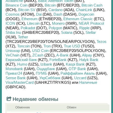
Avalanche
(AVAX)
,
Basic Attention Token
(BAT)
,
Binance Coin
(BEP20)
,
Bitcoin
(BTC/
BEP20)
,
Bitcoin Cash
(BCH)
,
Bitcoin SV
(BSV)
,
Cardano
(ADA)
,
ChainLink
(LINK)
,
Cosmos
(ATOM)
,
Dai
(DAI)
,
Dash
(DASH)
,
Dogecoin
(DOGE)
,
Ethereum
(ETH/
BEP20)
,
Ethereum Classic
(ETC)
,
ICON
(ICX)
,
Litecoin
(LTC)
,
Monero
(XMR)
,
NEAR Protocol
(NEAR)
,
Polkadot
(DOT)
,
Polygon
(MATIC)
,
Ripple
(XRP)
,
Shiba Inu
(SHIB/
ERC20/
BEP20)
,
Solana
(SOL)
,
Stellar
(XLM)
,
Tether
(TRC20/
ERC20/
BEP20/
TON/
SOL/
NEAR/
POLYGON)
,
Tezos
(XTZ)
,
Toncoin
(TON)
,
Tron
(TRX)
,
True USD
(TUSD)
,
Uniswap
(UNI)
,
USD Coin
(ERC20/
BEP20/
SOL/
POLYGON)
,
VeChain
(VET)
,
ZCash
(ZEC)
,
A-Bank
(UAH)
,
Alipay
(CNY)
,
Евразийский банк
(KZT)
,
ForteBank
(KZT)
,
Halyk Bank
(KZT)
,
Humo
(UZS)
,
Izibank
(UAH)
,
Kaspi Bank
(KZT)
,
Monobank
(UAH)
,
Ощадбанк
(UAH)
,
OTP Bank
(UAH)
,
Приват24
(UAH)
,
ПУМБ
(UAH)
,
Райффайзен Аваль
(UAH)
,
Sense Bank
(UAH)
,
УкрСиббанк
(UAH)
,
Uzcard
(UZS)
,
Visa/MasterCard
(UAH/
KZT/
TRY/
KGS)
или
Наличные
(GBP/
CAD)
.
Недавние обмены
Обменник
Обмен