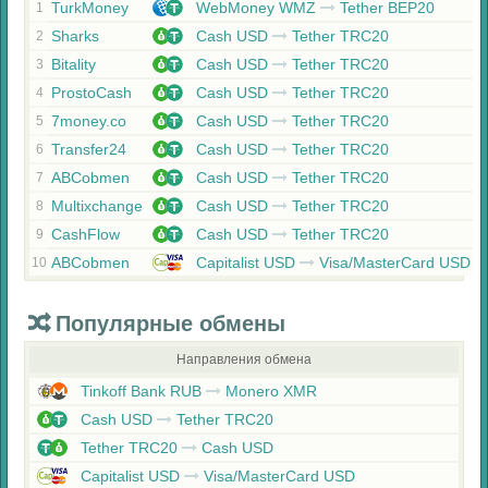
TurkMoney
WebMoney WMZ
Tether BEP20
1
Sharks
Cash USD
Tether TRC20
2
Bitality
Cash USD
Tether TRC20
3
ProstoCash
Cash USD
Tether TRC20
4
7money.co
Cash USD
Tether TRC20
5
Transfer24
Cash USD
Tether TRC20
6
ABCobmen
Cash USD
Tether TRC20
7
Multixchange
Cash USD
Tether TRC20
8
CashFlow
Cash USD
Tether TRC20
9
ABCobmen
Capitalist USD
Visa/MasterCard USD
10
Популярные обмены
Направления обмена
Tinkoff Bank RUB
Monero XMR
Cash USD
Tether TRC20
Tether TRC20
Cash USD
Capitalist USD
Visa/MasterCard USD