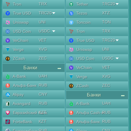
TRX
TRC20
Tron
Tether
TRC20
XTZ
True USD
Tezos
UNI
TON
Uniswap
Toncoin
USDC
TRX
USD Coin
Tron
VET
TRC20
VeChain
True USD
XVG
UNI
Verge
Uniswap
ZEC
USDC
ZCash
USD Coin
Банки
VET
VeChain
UAH
A-Bank
XVG
Verge
RUB
Альфа-Банк
ZEC
ZCash
CNY
Alipay
Банки
RUB
UAH
Avangard
A-Bank
KZT
RUB
Евразийский банк
Альфа Cash-in
KZT
RUB
ForteBank
Альфа-Банк
RUB
CNY
Газпромбанк
Alipay