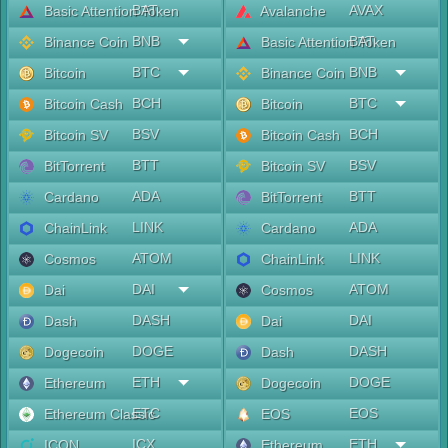
BAT
AVAX
Basic Attention Token
Avalanche
BNB
BAT
Binance Coin
Basic Attention Token
BTC
BNB
Bitcoin
Binance Coin
BCH
BTC
Bitcoin Cash
Bitcoin
BSV
BCH
Bitcoin SV
Bitcoin Cash
BTT
BSV
BitTorrent
Bitcoin SV
ADA
BTT
Cardano
BitTorrent
LINK
ADA
ChainLink
Cardano
ATOM
LINK
Cosmos
ChainLink
DAI
ATOM
Dai
Cosmos
DASH
DAI
Dash
Dai
DOGE
DASH
Dogecoin
Dash
ETH
DOGE
Ethereum
Dogecoin
ETC
EOS
Ethereum Classic
EOS
ICX
ETH
ICON
Ethereum