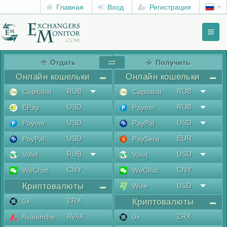
Главная
Вход
Регистрация
Toggl
naviga
menu
Отдать
Получить
Онлайн кошельки
Онлайн кошельки
RUB
RUB
Capitalist
Capitalist
USD
RUB
EPay
Payeer
USD
USD
Payeer
PayPal
USD
EUR
PayPal
PaySera
RUB
USD
Volet
Volet
CNY
CNY
WeChat
WeChat
Криптовалюты
USD
Wise
ZRX
0x
Криптовалюты
AVAX
ZRX
Avalanche
0x