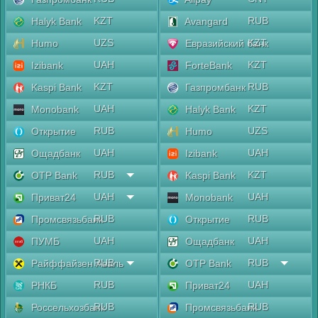
KZT
RUB
Halyk Bank
Avangard
UZS
KZT
Humo
Евразийский банк
UAH
KZT
Izibank
ForteBank
KZT
RUB
Kaspi Bank
Газпромбанк
UAH
KZT
Monobank
Halyk Bank
RUB
UZS
Открытие
Humo
UAH
UAH
Ощадбанк
Izibank
RUB
KZT
OTP Bank
Kaspi Bank
UAH
UAH
Приват24
Monobank
RUB
RUB
Промсвязьбанк
Открытие
UAH
UAH
ПУМБ
Ощадбанк
RUB
RUB
Райффайзен Аваль
OTP Bank
RUB
UAH
РНКБ
Приват24
RUB
RUB
Россельхозбанк
Промсвязьбанк