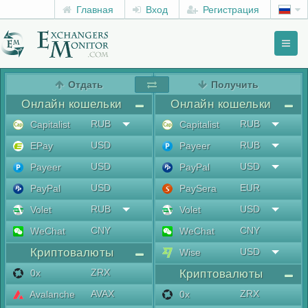
Главная
Вход
Регистрация
Toggl
naviga
menu
Отдать
Получить
Онлайн кошельки
Онлайн кошельки
RUB
RUB
Capitalist
Capitalist
USD
RUB
EPay
Payeer
USD
USD
Payeer
PayPal
USD
EUR
PayPal
PaySera
RUB
USD
Volet
Volet
CNY
CNY
WeChat
WeChat
Криптовалюты
USD
Wise
ZRX
0x
Криптовалюты
AVAX
ZRX
Avalanche
0x