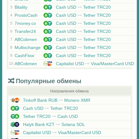
Bitality
Cash USD
Tether TRC20
3
ProstoCash
Cash USD
Tether TRC20
4
7money.co
Cash USD
Tether TRC20
5
Transfer24
Cash USD
Tether TRC20
6
ABCobmen
Cash USD
Tether TRC20
7
Multixchange
Cash USD
Tether TRC20
8
CashFlow
Cash USD
Tether TRC20
9
ABCobmen
Capitalist USD
Visa/MasterCard USD
10
Популярные обмены
Направления обмена
Tinkoff Bank RUB
Monero XMR
Cash USD
Tether TRC20
Tether TRC20
Cash USD
Halyk Bank KZT
Solana SOL
Capitalist USD
Visa/MasterCard USD