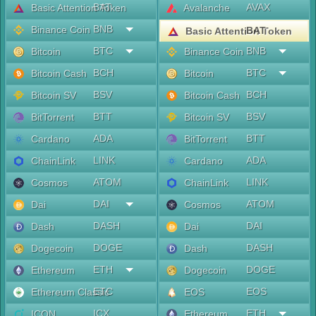
BAT
AVAX
Basic Attention Token
Avalanche
BNB
Binance Coin
BAT
Basic Attention Token
BTC
BNB
Bitcoin
Binance Coin
BCH
BTC
Bitcoin Cash
Bitcoin
BSV
BCH
Bitcoin SV
Bitcoin Cash
BTT
BSV
BitTorrent
Bitcoin SV
ADA
BTT
Cardano
BitTorrent
LINK
ADA
ChainLink
Cardano
ATOM
LINK
Cosmos
ChainLink
DAI
ATOM
Dai
Cosmos
DASH
DAI
Dash
Dai
DOGE
DASH
Dogecoin
Dash
ETH
DOGE
Ethereum
Dogecoin
ETC
EOS
Ethereum Classic
EOS
ICX
ETH
ICON
Ethereum