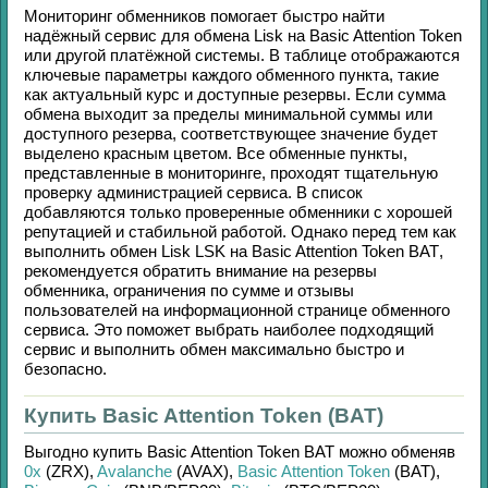
Мониторинг обменников помогает быстро найти
надёжный сервис для обмена
Lisk
на
Basic Attention Token
или другой платёжной системы. В таблице отображаются
ключевые параметры каждого обменного пункта, такие
как актуальный курс и доступные резервы. Если сумма
обмена выходит за пределы минимальной суммы или
доступного резерва, соответствующее значение будет
выделено красным цветом. Все обменные пункты,
представленные в мониторинге, проходят тщательную
проверку администрацией сервиса. В список
добавляются только проверенные обменники с хорошей
репутацией и стабильной работой. Однако перед тем как
выполнить обмен
Lisk LSK
на
Basic Attention Token BAT
,
рекомендуется обратить внимание на резервы
обменника, ограничения по сумме и отзывы
пользователей на информационной странице обменного
сервиса. Это поможет выбрать наиболее подходящий
сервис и выполнить обмен максимально быстро и
безопасно.
Купить Basic Attention Token (BAT)
Выгодно купить
Basic Attention Token BAT
можно обменяв
0x
(ZRX)
,
Avalanche
(AVAX)
,
Basic Attention Token
(BAT)
,