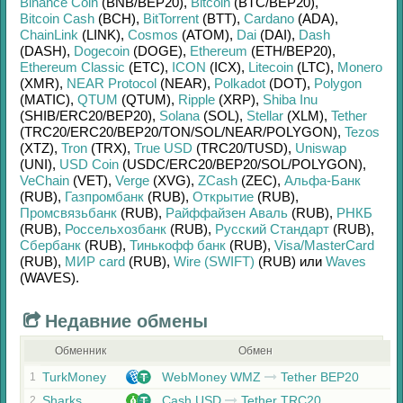
Binance Coin
(BNB/
BEP20)
,
Bitcoin
(BTC/
BEP20)
,
Bitcoin Cash
(BCH)
,
BitTorrent
(BTT)
,
Cardano
(ADA)
,
ChainLink
(LINK)
,
Cosmos
(ATOM)
,
Dai
(DAI)
,
Dash
(DASH)
,
Dogecoin
(DOGE)
,
Ethereum
(ETH/
BEP20)
,
Ethereum Classic
(ETC)
,
ICON
(ICX)
,
Litecoin
(LTC)
,
Monero
(XMR)
,
NEAR Protocol
(NEAR)
,
Polkadot
(DOT)
,
Polygon
(MATIC)
,
QTUM
(QTUM)
,
Ripple
(XRP)
,
Shiba Inu
(SHIB/
ERC20/
BEP20)
,
Solana
(SOL)
,
Stellar
(XLM)
,
Tether
(TRC20/
ERC20/
BEP20/
TON/
SOL/
NEAR/
POLYGON)
,
Tezos
(XTZ)
,
Tron
(TRX)
,
True USD
(TRC20/
TUSD)
,
Uniswap
(UNI)
,
USD Coin
(USDC/
ERC20/
BEP20/
SOL/
POLYGON)
,
VeChain
(VET)
,
Verge
(XVG)
,
ZCash
(ZEC)
,
Альфа-Банк
(RUB)
,
Газпромбанк
(RUB)
,
Открытие
(RUB)
,
Промсвязьбанк
(RUB)
,
Райффайзен Аваль
(RUB)
,
РНКБ
(RUB)
,
Россельхозбанк
(RUB)
,
Русский Стандарт
(RUB)
,
Сбербанк
(RUB)
,
Тинькофф банк
(RUB)
,
Visa/MasterCard
(RUB)
,
МИР card
(RUB)
,
Wire (SWIFT)
(RUB)
или
Waves
(WAVES)
.
Недавние обмены
Обменник
Обмен
TurkMoney
WebMoney WMZ
Tether BEP20
1
Sharks
Cash USD
Tether TRC20
2