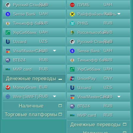
RUB
UAH
Русский Стандарт
ПУМБ
UAH
RUB
Sense Bank
Райффайзен Аваль
RUB
RUB
Тинькофф банк
РНКБ
UAH
RUB
УкрСиббанк
Россельхозбанк
UZS
RUB
Uzcard
Русский Стандарт
RUB
UAH
Visa/MasterCard
Sense Bank
RUB
RUB
ВТБ24
Тинькофф банк
RUB
UAH
МИР card
УкрСиббанк
Денежные переводы
CNY
UnionPay
EUR
MoneyGram
UZS
Uzcard
RUB
Wire (SWIFT)
RUB
Visa/MasterCard
Наличные
RUB
ВТБ24
Торговые платформы
RUB
МИР card
Денежные переводы