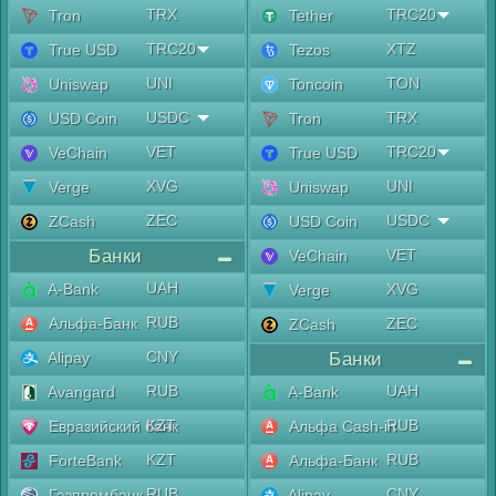
TRX
TRC20
Tron
Tether
TRC20
XTZ
True USD
Tezos
UNI
TON
Uniswap
Toncoin
USDC
TRX
USD Coin
Tron
VET
TRC20
VeChain
True USD
XVG
UNI
Verge
Uniswap
ZEC
USDC
ZCash
USD Coin
Банки
VET
VeChain
UAH
A-Bank
XVG
Verge
RUB
Альфа-Банк
ZEC
ZCash
CNY
Alipay
Банки
RUB
UAH
Avangard
A-Bank
KZT
RUB
Евразийский банк
Альфа Cash-in
KZT
RUB
ForteBank
Альфа-Банк
RUB
CNY
Газпромбанк
Alipay