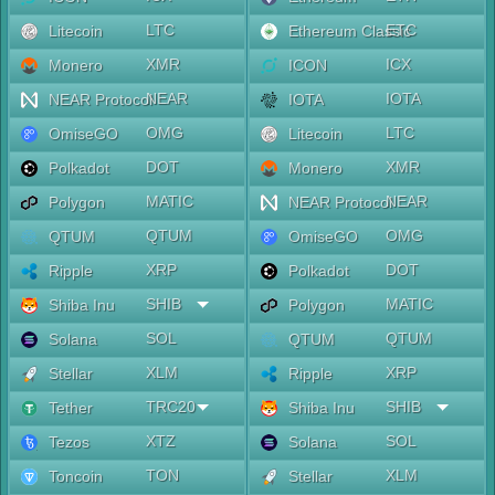
LTC
ETC
Litecoin
Ethereum Classic
XMR
ICX
Monero
ICON
NEAR
IOTA
NEAR Protocol
IOTA
OMG
LTC
OmiseGO
Litecoin
DOT
XMR
Polkadot
Monero
MATIC
NEAR
Polygon
NEAR Protocol
QTUM
OMG
QTUM
OmiseGO
XRP
DOT
Ripple
Polkadot
SHIB
MATIC
Shiba Inu
Polygon
SOL
QTUM
Solana
QTUM
XLM
XRP
Stellar
Ripple
TRC20
SHIB
Tether
Shiba Inu
XTZ
SOL
Tezos
Solana
TON
XLM
Toncoin
Stellar