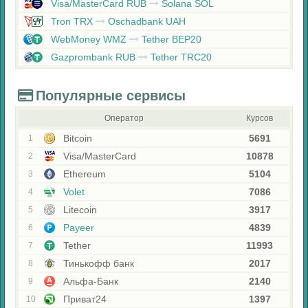
Visa/MasterCard RUB
Solana SOL
Tron TRX
Oschadbank UAH
WebMoney WMZ
Tether BEP20
Gazprombank RUB
Tether TRC20
Популярные сервисы
Оператор
Курсов
Bitcoin
5691
1
Visa/MasterCard
10878
2
Ethereum
5104
3
Volet
7086
4
Litecoin
3917
5
Payeer
4839
6
Tether
11993
7
Тинькофф банк
2017
8
Альфа-Банк
2140
9
Приват24
1397
10