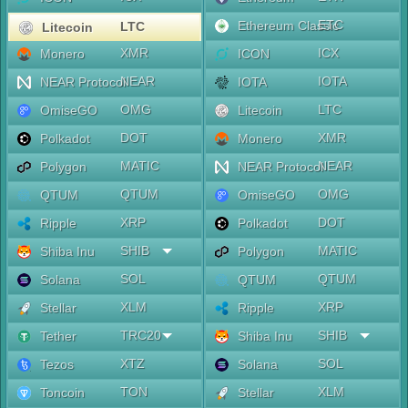
ETC
Ethereum Classic
LTC
Litecoin
XMR
ICX
Monero
ICON
NEAR
IOTA
NEAR Protocol
IOTA
OMG
LTC
OmiseGO
Litecoin
DOT
XMR
Polkadot
Monero
MATIC
NEAR
Polygon
NEAR Protocol
QTUM
OMG
QTUM
OmiseGO
XRP
DOT
Ripple
Polkadot
SHIB
MATIC
Shiba Inu
Polygon
SOL
QTUM
Solana
QTUM
XLM
XRP
Stellar
Ripple
TRC20
SHIB
Tether
Shiba Inu
XTZ
SOL
Tezos
Solana
TON
XLM
Toncoin
Stellar