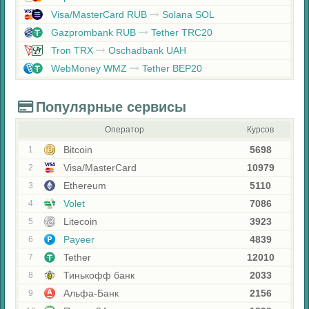
Visa/MasterCard RUB
Solana SOL
Gazprombank RUB
Tether TRC20
Tron TRX
Oschadbank UAH
WebMoney WMZ
Tether BEP20
Популярные сервисы
Оператор
Курсов
Bitcoin
5698
1
Visa/MasterCard
10979
2
Ethereum
5110
3
Volet
7086
4
Litecoin
3923
5
Payeer
4839
6
Tether
12010
7
Тинькофф банк
2033
8
Альфа-Банк
2156
9