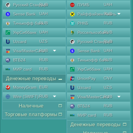
RUB
UAH
Русский Стандарт
ПУМБ
UAH
RUB
Sense Bank
Райффайзен Аваль
RUB
RUB
Тинькофф банк
РНКБ
UAH
RUB
УкрСиббанк
Россельхозбанк
UZS
RUB
Uzcard
Русский Стандарт
RUB
UAH
Visa/MasterCard
Sense Bank
RUB
RUB
ВТБ24
Тинькофф банк
RUB
UAH
МИР card
УкрСиббанк
Денежные переводы
CNY
UnionPay
EUR
MoneyGram
UZS
Uzcard
RUB
Wire (SWIFT)
RUB
Visa/MasterCard
Наличные
RUB
ВТБ24
Торговые платформы
RUB
МИР card
Денежные переводы