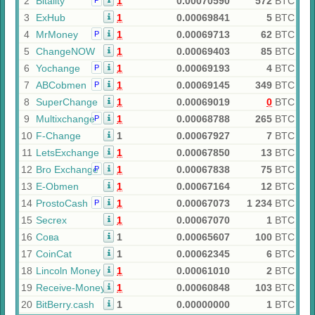
2
Bitality
1
0.00070590
572
BTC
Р
3
ExHub
1
0.00069841
5
BTC
4
MrMoney
1
0.00069713
62
BTC
Р
5
ChangeNOW
1
0.00069403
85
BTC
6
Yochange
1
0.00069193
4
BTC
Р
7
ABCobmen
1
0.00069145
349
BTC
Р
8
SuperChange
1
0.00069019
0
BTC
9
Multixchange
1
0.00068788
265
BTC
Р
10
F-Change
1
0.00067927
7
BTC
11
LetsExchange
1
0.00067850
13
BTC
12
Bro Exchange
1
0.00067838
75
BTC
Р
13
E-Obmen
1
0.00067164
12
BTC
14
ProstoCash
1
0.00067073
1 234
BTC
Р
15
Secrex
1
0.00067070
1
BTC
16
Сова
1
0.00065607
100
BTC
17
CoinCat
1
0.00062345
6
BTC
18
Lincoln Money
1
0.00061010
2
BTC
19
Receive-Money
1
0.00060848
103
BTC
20
BitBerry.cash
1
0.00000000
1
BTC