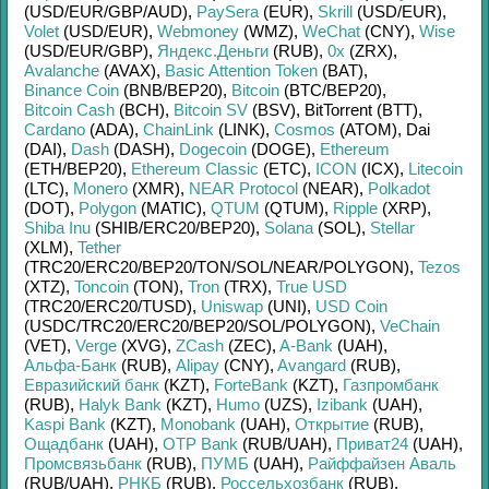
(USD/
EUR/
GBP/
AUD)
,
PaySera
(EUR)
,
Skrill
(USD/
EUR)
,
Volet
(USD/
EUR)
,
Webmoney
(WMZ)
,
WeChat
(CNY)
,
Wise
(USD/
EUR/
GBP)
,
Яндекс.Деньги
(RUB)
,
0x
(ZRX)
,
Avalanche
(AVAX)
,
Basic Attention Token
(BAT)
,
Binance Coin
(BNB/
BEP20)
,
Bitcoin
(BTC/
BEP20)
,
Bitcoin Cash
(BCH)
,
Bitcoin SV
(BSV)
,
BitTorrent (BTT)
,
Cardano
(ADA)
,
ChainLink
(LINK)
,
Cosmos
(ATOM)
,
Dai
(DAI)
,
Dash
(DASH)
,
Dogecoin
(DOGE)
,
Ethereum
(ETH/
BEP20)
,
Ethereum Classic
(ETC)
,
ICON
(ICX)
,
Litecoin
(LTC)
,
Monero
(XMR)
,
NEAR Protocol
(NEAR)
,
Polkadot
(DOT)
,
Polygon
(MATIC)
,
QTUM
(QTUM)
,
Ripple
(XRP)
,
Shiba Inu
(SHIB/
ERC20/
BEP20)
,
Solana
(SOL)
,
Stellar
(XLM)
,
Tether
(TRC20/
ERC20/
BEP20/
TON/
SOL/
NEAR/
POLYGON)
,
Tezos
(XTZ)
,
Toncoin
(TON)
,
Tron
(TRX)
,
True USD
(TRC20/
ERC20/
TUSD)
,
Uniswap
(UNI)
,
USD Coin
(USDC/
TRC20/
ERC20/
BEP20/
SOL/
POLYGON)
,
VeChain
(VET)
,
Verge
(XVG)
,
ZCash
(ZEC)
,
A-Bank
(UAH)
,
Альфа-Банк
(RUB)
,
Alipay
(CNY)
,
Avangard
(RUB)
,
Евразийский банк
(KZT)
,
ForteBank
(KZT)
,
Газпромбанк
(RUB)
,
Halyk Bank
(KZT)
,
Humo
(UZS)
,
Izibank
(UAH)
,
Kaspi Bank
(KZT)
,
Monobank
(UAH)
,
Открытие
(RUB)
,
Ощадбанк
(UAH)
,
OTP Bank
(RUB/
UAH)
,
Приват24
(UAH)
,
Промсвязьбанк
(RUB)
,
ПУМБ
(UAH)
,
Райффайзен Аваль
(RUB/
UAH)
,
РНКБ
(RUB)
,
Россельхозбанк
(RUB)
,