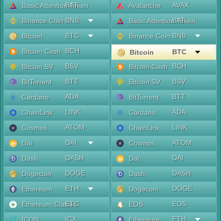
BAT
AVAX
Basic Attention Token
Avalanche
BNB
BAT
Binance Coin
Basic Attention Token
BTC
BNB
Bitcoin
Binance Coin
BCH
Bitcoin Cash
BTC
Bitcoin
BSV
BCH
Bitcoin SV
Bitcoin Cash
BTT
BSV
BitTorrent
Bitcoin SV
ADA
BTT
Cardano
BitTorrent
LINK
ADA
ChainLink
Cardano
ATOM
LINK
Cosmos
ChainLink
DAI
ATOM
Dai
Cosmos
DASH
DAI
Dash
Dai
DOGE
DASH
Dogecoin
Dash
ETH
DOGE
Ethereum
Dogecoin
ETC
EOS
Ethereum Classic
EOS
ICX
ETH
ICON
Ethereum