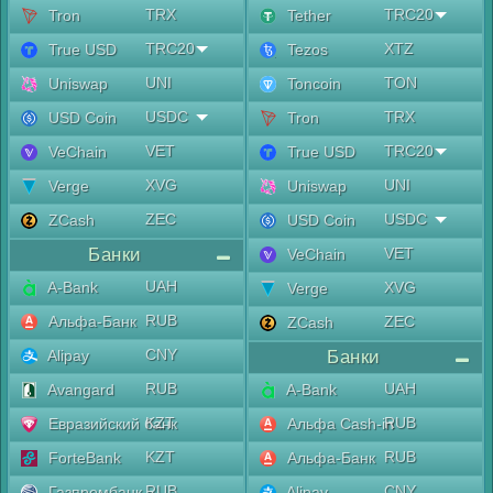
TRX
TRC20
Tron
Tether
TRC20
XTZ
True USD
Tezos
UNI
TON
Uniswap
Toncoin
USDC
TRX
USD Coin
Tron
VET
TRC20
VeChain
True USD
XVG
UNI
Verge
Uniswap
ZEC
USDC
ZCash
USD Coin
Банки
VET
VeChain
UAH
A-Bank
XVG
Verge
RUB
Альфа-Банк
ZEC
ZCash
CNY
Alipay
Банки
RUB
UAH
Avangard
A-Bank
KZT
RUB
Евразийский банк
Альфа Cash-in
KZT
RUB
ForteBank
Альфа-Банк
RUB
CNY
Газпромбанк
Alipay