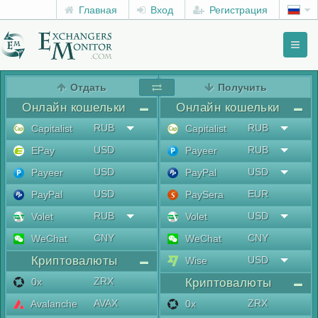
Главная
Вход
Регистрация
Toggl
naviga
menu
Отдать
Получить
Онлайн кошельки
Онлайн кошельки
RUB
RUB
Capitalist
Capitalist
USD
RUB
EPay
Payeer
USD
USD
Payeer
PayPal
USD
EUR
PayPal
PaySera
RUB
USD
Volet
Volet
CNY
CNY
WeChat
WeChat
Криптовалюты
USD
Wise
ZRX
0x
Криптовалюты
AVAX
ZRX
Avalanche
0x