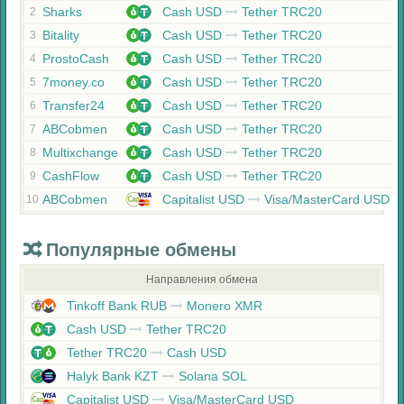
Sharks
Cash USD
Tether TRC20
2
Bitality
Cash USD
Tether TRC20
3
ProstoCash
Cash USD
Tether TRC20
4
7money.co
Cash USD
Tether TRC20
5
Transfer24
Cash USD
Tether TRC20
6
ABCobmen
Cash USD
Tether TRC20
7
Multixchange
Cash USD
Tether TRC20
8
CashFlow
Cash USD
Tether TRC20
9
ABCobmen
Capitalist USD
Visa/MasterCard USD
10
Популярные обмены
Направления обмена
Tinkoff Bank RUB
Monero XMR
Cash USD
Tether TRC20
Tether TRC20
Cash USD
Halyk Bank KZT
Solana SOL
Capitalist USD
Visa/MasterCard USD