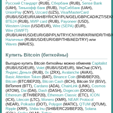
Русский Стандарт
(RUB)
,
Сбербанк
(RUB)
,
Sense Bank
(UAH)
,
Тинькофф банк
(RUB)
,
УкрСиббанк
(UAH)
,
UnionPay
(CNY)
,
Uzcard
(UZS)
,
Visa/MasterCard
(RUB/
USD/
EUR/
UAH/
BYR/
CNY/
PLN/
GEL/
GBP/
CAD/
KZT/
SEK/
ВТБ24
(RUB)
,
МИР card
(RUB)
,
Payoneer
(USD)
,
Western Union
(USD/
EUR)
,
Wire (SEPA)
(EUR)
,
Wire (SWIFT)
(RUB/
UAH/
USD/
EUR/
GBP/
PLN/
TRY/
CNY/
INR/
KRW/
IDR/
THB/
Наличные
(RUB/
USD/
EUR/
GBP/
THB/
AED/
TRY)
или
Waves
(WAVES)
.
Купить Bitcoin (биткойны)
Выгодно купить
Bitcoin биткойны
можно обменяв
Capitalist
(RUB/
USD/
EUR)
,
Volet
(RUB/
USD/
EUR)
,
WeChat (CNY)
,
Яндекс.Деньги
(RUB)
,
0x
(ZRX)
,
Avalanche
(AVAX)
,
Basic Attention Token
(BAT)
,
Binance Coin
(BNB/
BEP20)
,
Bitcoin
(BTC/
BEP20)
,
Bitcoin Cash
(BCH)
,
Bitcoin SV (BSV)
,
BitTorrent (BTT)
,
Cardano
(ADA)
,
ChainLink
(LINK)
,
Cosmos
(ATOM)
,
Dai
(DAI)
,
Dash
(DASH)
,
Dogecoin
(DOGE)
,
Ethereum
(ETH/
BEP20)
,
Ethereum Classic
(ETC)
,
ICON
(ICX)
,
Litecoin
(LTC)
,
Monero
(XMR)
,
NEAR Protocol
(NEAR)
,
Polkadot
(DOT)
,
Polygon
(MATIC)
,
QTUM
(QTUM)
,
Ripple
(XRP)
,
Shiba Inu
(SHIB/
ERC20/
BEP20)
,
Solana