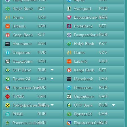
KZT
RUB
Halyk Bank
Avangard
UZS
KZT
Humo
Евразийский банк
UAH
KZT
Izibank
ForteBank
KZT
RUB
Kaspi Bank
Газпромбанк
UAH
KZT
Monobank
Halyk Bank
RUB
UZS
Открытие
Humo
UAH
UAH
Ощадбанк
Izibank
RUB
KZT
OTP Bank
Kaspi Bank
UAH
UAH
Приват24
Monobank
RUB
RUB
Промсвязьбанк
Открытие
UAH
UAH
ПУМБ
Ощадбанк
RUB
RUB
Райффайзен Аваль
OTP Bank
RUB
UAH
РНКБ
Приват24
RUB
RUB
Россельхозбанк
Промсвязьбанк