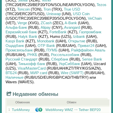
(SOL)
,
Stellar
(XLM)
,
Tether
(TRC20/
ERC20/
BEP20/
TON/
SOL/
NEAR/
POLYGON)
,
Tezos
(XTZ)
,
Toncoin
(TON)
,
Tron
(TRX)
,
True USD
(TRC20/
ERC20/
TUSD)
,
Uniswap
(UNI)
,
USD Coin
(USDC/
TRC20/
ERC20/
BEP20/
SOL/
POLYGON)
,
VeChain
(VET)
,
Verge
(XVG)
,
ZCash
(ZEC)
,
A-Bank
(UAH)
,
Альфа-Банк
(RUB)
,
Alipay
(CNY)
,
Avangard
(RUB)
,
Евразийский банк
(KZT)
,
ForteBank
(KZT)
,
Газпромбанк
(RUB)
,
Halyk Bank
(KZT)
,
Humo (UZS)
,
Izibank
(UAH)
,
Kaspi Bank
(KZT)
,
Monobank
(UAH)
,
Открытие
(RUB)
,
Ощадбанк
(UAH)
,
OTP Bank
(RUB/
UAH)
,
Приват24
(UAH)
,
Промсвязьбанк
(RUB)
,
ПУМБ
(UAH)
,
Райффайзен Аваль
(RUB/
UAH)
,
РНКБ
(RUB)
,
Россельхозбанк
(RUB)
,
Русский Стандарт
(RUB)
,
Сбербанк
(RUB)
,
Sense Bank
(UAH)
,
Тинькофф банк
(RUB)
,
УкрСиббанк
(UAH)
,
Uzcard
(UZS)
,
Visa/MasterCard
(RUB/
UAH/
KZT/
TRY/
KGS/
AZN)
,
ВТБ24
(RUB)
,
МИР card
(RUB)
,
Wire (SWIFT)
(RUB/
UAH)
,
Наличные
(RUB/
USD/
EUR/
GBP/
CAD/
THB/
TRY)
или
Waves (WAVES)
.
Недавние обмены
Обменник
Обмен
TurkMoney
WebMoney WMZ
Tether BEP20
1