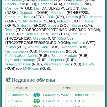
Bitcoin Cash
(BCH)
,
Cardano
(ADA)
,
ChainLink
(LINK)
,
Cosmos
(ATOM)
,
Dai
(DAI/
BEP20/
POLYGON)
,
Dash
(DASH)
,
Dogecoin
(DOGE)
,
Ethereum
(ETH/
BEP20)
,
Ethereum Classic
(ETC)
,
ICON
(ICX)
,
Litecoin
(LTC)
,
Monero
(XMR)
,
NEAR Protocol
(NEAR)
,
Polkadot
(DOT)
,
Ripple
(XRP)
,
Shiba Inu
(ERC20)
,
Solana
(SOL)
,
Stellar
(XLM)
,
Tether
(TRC20/
ERC20/
BEP20/
TON/
SOL/
NEAR/
POLYGON)
,
Tezos
(XTZ)
,
Toncoin
(TON)
,
Tron
(TRX)
,
True USD
(TRC20/
ERC20)
,
Uniswap
(UNI)
,
USD Coin
(TRC20/
ERC20/
BEP20/
SOL/
POLYGON)
,
VeChain
(VET)
,
ZCash
(ZEC)
,
Альфа-Банк
(RUB)
,
Avangard
(RUB)
,
Газпромбанк
(RUB)
,
Промсвязьбанк
(RUB)
,
Райффайзен Аваль
(RUB)
,
Россельхозбанк
(RUB)
,
Русский Стандарт
(RUB)
,
Сбербанк
(RUB)
,
Тинькофф банк
(RUB)
,
Visa/MasterCard
(RUB)
,
ВТБ24
(RUB)
или
МИР card
(RUB)
.
Недавние обмены
Обменник
Обмен
TurkMoney
WebMoney WMZ
Tether BEP20
1
Sharks
Cash USD
Tether TRC20
2