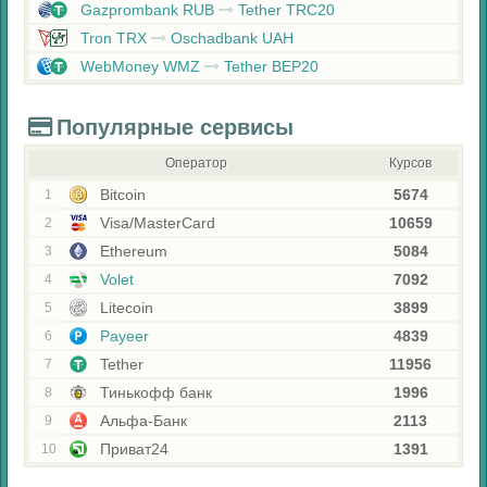
Gazprombank RUB
Tether TRC20
Tron TRX
Oschadbank UAH
WebMoney WMZ
Tether BEP20
Популярные сервисы
Оператор
Курсов
Bitcoin
5674
1
Visa/MasterCard
10659
2
Ethereum
5084
3
Volet
7092
4
Litecoin
3899
5
Payeer
4839
6
Tether
11956
7
Тинькофф банк
1996
8
Альфа-Банк
2113
9
Приват24
1391
10