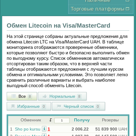
Наличные
Торговые платформы
Обмен
Litecoin
на
Visa/MasterCard
На этой странице собраны актуальные предложения для
обмена
Litecoin LTC
на
Visa/MasterCard UAH
. В таблице
мониторинга отображаются проверенные обменники,
которые позволяют быстро и безопасно выполнить обмен
по выгодному курсу. Список обменников автоматически
отсортирован таким образом, что в верхней части
таблицы отображаются предложения с лучшим курсом
обмена и оптимальными условиями. Это позволяет легко
сравнить различные варианты и выбрать наиболее
выгодный способ обменять
Litecoin
.
Все
Нормальные
8
8
Избранные
Черный список
0
0
Обменник
Получу
Резервы
1
Sho po kursu
1
2 006.22
51 839 900
UAH