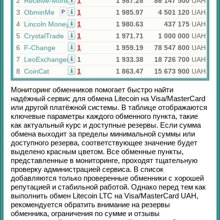
2
Receive-Money
1
1 987.28
86 147 500
UAH
3
ObminMe
1
1 985.97
4 501 120
UAH
Р
4
Lincoln Money
1
1 980.63
437 175
UAH
5
CrystalTrade
1
1 971.71
1 000 000
UAH
6
F-Change
1
1 959.19
78 547 800
UAH
7
LeoExchanger
1
1 933.38
18 726 700
UAH
8
CoinCat
1
1 863.47
15 673 900
UAH
Мониторинг обменников помогает быстро найти
надёжный сервис для обмена
Litecoin
на
Visa/MasterCard
или другой платёжной системы. В таблице отображаются
ключевые параметры каждого обменного пункта, такие
как актуальный курс и доступные резервы. Если сумма
обмена выходит за пределы минимальной суммы или
доступного резерва, соответствующее значение будет
выделено красным цветом. Все обменные пункты,
представленные в мониторинге, проходят тщательную
проверку администрацией сервиса. В список
добавляются только проверенные обменники с хорошей
репутацией и стабильной работой. Однако перед тем как
выполнить обмен
Litecoin LTC
на
Visa/MasterCard UAH
,
рекомендуется обратить внимание на резервы
обменника, ограничения по сумме и отзывы