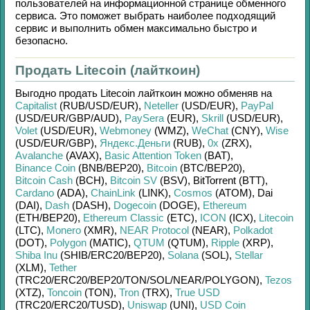
пользователей на информационной странице обменного
сервиса. Это поможет выбрать наиболее подходящий
сервис и выполнить обмен максимально быстро и
безопасно.
Продать Litecoin (лайткоин)
Выгодно продать
Litecoin лайткоин
можно обменяв на
Capitalist
(RUB/
USD/
EUR)
,
Neteller
(USD/
EUR)
,
PayPal
(USD/
EUR/
GBP/
AUD)
,
PaySera
(EUR)
,
Skrill
(USD/
EUR)
,
Volet
(USD/
EUR)
,
Webmoney
(WMZ)
,
WeChat
(CNY)
,
Wise
(USD/
EUR/
GBP)
,
Яндекс.Деньги
(RUB)
,
0x
(ZRX)
,
Avalanche
(AVAX)
,
Basic Attention Token
(BAT)
,
Binance Coin
(BNB/
BEP20)
,
Bitcoin
(BTC/
BEP20)
,
Bitcoin Cash
(BCH)
,
Bitcoin SV
(BSV)
,
BitTorrent (BTT)
,
Cardano
(ADA)
,
ChainLink
(LINK)
,
Cosmos
(ATOM)
,
Dai
(DAI)
,
Dash
(DASH)
,
Dogecoin
(DOGE)
,
Ethereum
(ETH/
BEP20)
,
Ethereum Classic
(ETC)
,
ICON
(ICX)
,
Litecoin
(LTC)
,
Monero
(XMR)
,
NEAR Protocol
(NEAR)
,
Polkadot
(DOT)
,
Polygon
(MATIC)
,
QTUM
(QTUM)
,
Ripple
(XRP)
,
Shiba Inu
(SHIB/
ERC20/
BEP20)
,
Solana
(SOL)
,
Stellar
(XLM)
,
Tether
(TRC20/
ERC20/
BEP20/
TON/
SOL/
NEAR/
POLYGON)
,
Tezos
(XTZ)
,
Toncoin
(TON)
,
Tron
(TRX)
,
True USD
(TRC20/
ERC20/
TUSD)
,
Uniswap
(UNI)
,
USD Coin