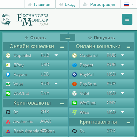
Главная
Вход
Регистрация
Toggl
naviga
menu
Отдать
Получить
Онлайн кошельки
Онлайн кошельки
RUB
RUB
Capitalist
Capitalist
USD
RUB
EPay
Payeer
USD
USD
Payeer
PayPal
RUB
EUR
Volet
PaySera
CNY
USD
WeChat
Volet
Криптовалюты
CNY
WeChat
ZRX
0x
USD
Wise
AVAX
Avalanche
Криптовалюты
BAT
ZRX
Basic Attention Token
0x