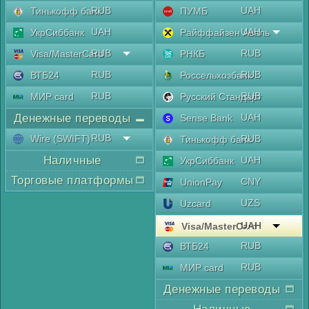
RUB
UAH
Тинькофф банк
ПУМБ
UAH
UAH
УкрСиббанк
Райффайзен Аваль
RUB
RUB
Visa/MasterCard
РНКБ
RUB
RUB
ВТБ24
Россельхозбанк
RUB
RUB
МИР card
Русский Стандарт
Денежные переводы
UAH
Sense Bank
RUB
Wire (SWIFT)
RUB
Тинькофф банк
Наличные
UAH
УкрСиббанк
Торговые платформы
CNY
UnionPay
UZS
Uzcard
UAH
Visa/MasterCard
RUB
ВТБ24
RUB
МИР card
Денежные переводы