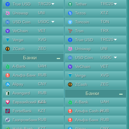
TRC20
TRC20
True USD
Tether
UNI
XTZ
Uniswap
Tezos
USDC
TON
USD Coin
Toncoin
VET
TRX
VeChain
Tron
XVG
TRC20
Verge
True USD
ZEC
UNI
ZCash
Uniswap
Банки
USDC
USD Coin
UAH
A-Bank
VET
VeChain
RUB
Альфа-Банк
XVG
Verge
CNY
Alipay
ZEC
ZCash
RUB
Avangard
Банки
KZT
UAH
Евразийский банк
A-Bank
KZT
RUB
ForteBank
Альфа Cash-in
RUB
RUB
Газпромбанк
Альфа-Банк
KZT
CNY
Halyk Bank
Alipay