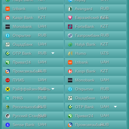
UAH
RUB
Izibank
Avangard
KZT
KZT
Kaspi Bank
Евразийский банк
UAH
KZT
Monobank
ForteBank
RUB
RUB
Открытие
Газпромбанк
UAH
KZT
Ощадбанк
Halyk Bank
RUB
UZS
OTP Bank
Humo
UAH
UAH
Приват24
Izibank
RUB
KZT
Промсвязьбанк
Kaspi Bank
UAH
UAH
ПУМБ
Monobank
RUB
RUB
Райффайзен Аваль
Открытие
RUB
UAH
РНКБ
Ощадбанк
RUB
UAH
Россельхозбанк
OTP Bank
RUB
UAH
Русский Стандарт
Приват24
UAH
RUB
Sense Bank
Промсвязьбанк