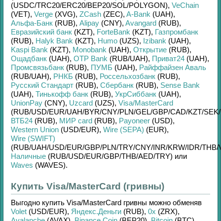
(USDC/
TRC20/
ERC20/
BEP20/
SOL/
POLYGON)
,
VeChain
(VET)
,
Verge
(XVG)
,
ZCash
(ZEC)
,
A-Bank
(UAH)
,
Альфа-Банк
(RUB)
,
Alipay
(CNY)
,
Avangard
(RUB)
,
Евразийский банк
(KZT)
,
ForteBank
(KZT)
,
Газпромбанк
(RUB)
,
Halyk Bank
(KZT)
,
Humo
(UZS)
,
Izibank
(UAH)
,
Kaspi Bank
(KZT)
,
Monobank
(UAH)
,
Открытие
(RUB)
,
Ощадбанк
(UAH)
,
OTP Bank
(RUB/
UAH)
,
Приват24
(UAH)
,
Промсвязьбанк
(RUB)
,
ПУМБ
(UAH)
,
Райффайзен Аваль
(RUB/
UAH)
,
РНКБ
(RUB)
,
Россельхозбанк
(RUB)
,
Русский Стандарт
(RUB)
,
Сбербанк
(RUB)
,
Sense Bank
(UAH)
,
Тинькофф банк
(RUB)
,
УкрСиббанк
(UAH)
,
UnionPay
(CNY)
,
Uzcard
(UZS)
,
Visa/MasterCard
(RUB/
USD/
EUR/
UAH/
BYR/
CNY/
PLN/
GEL/
GBP/
CAD/
KZT/
SEK/
ВТБ24
(RUB)
,
МИР card
(RUB)
,
Payoneer
(USD)
,
Western Union
(USD/
EUR)
,
Wire (SEPA)
(EUR)
,
Wire (SWIFT)
(RUB/
UAH/
USD/
EUR/
GBP/
PLN/
TRY/
CNY/
INR/
KRW/
IDR/
THB/
Наличные
(RUB/
USD/
EUR/
GBP/
THB/
AED/
TRY)
или
Waves
(WAVES)
.
Купить Visa/MasterCard (гривны)
Выгодно купить
Visa/MasterCard гривны
можно обменяв
Volet
(USD/
EUR)
,
Яндекс.Деньги
(RUB)
,
0x
(ZRX)
,
Avalanche
(AVAX)
,
Binance Coin
(BEP20)
,
Bitcoin
(BTC)
,