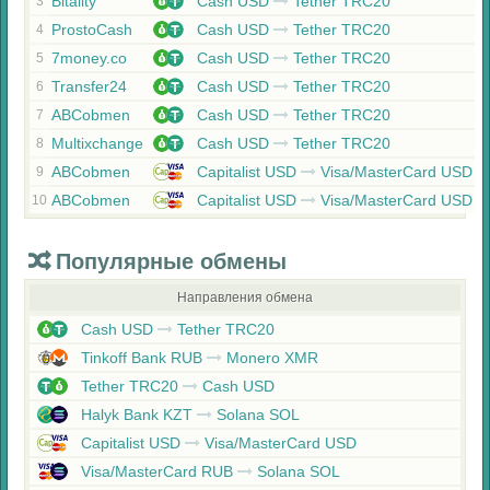
Bitality
Cash USD
Tether TRC20
3
ProstoCash
Cash USD
Tether TRC20
4
7money.co
Cash USD
Tether TRC20
5
Transfer24
Cash USD
Tether TRC20
6
ABCobmen
Cash USD
Tether TRC20
7
Multixchange
Cash USD
Tether TRC20
8
ABCobmen
Capitalist USD
Visa/MasterCard USD
9
ABCobmen
Capitalist USD
Visa/MasterCard USD
10
Популярные обмены
Направления обмена
Cash USD
Tether TRC20
Tinkoff Bank RUB
Monero XMR
Tether TRC20
Cash USD
Halyk Bank KZT
Solana SOL
Capitalist USD
Visa/MasterCard USD
Visa/MasterCard RUB
Solana SOL