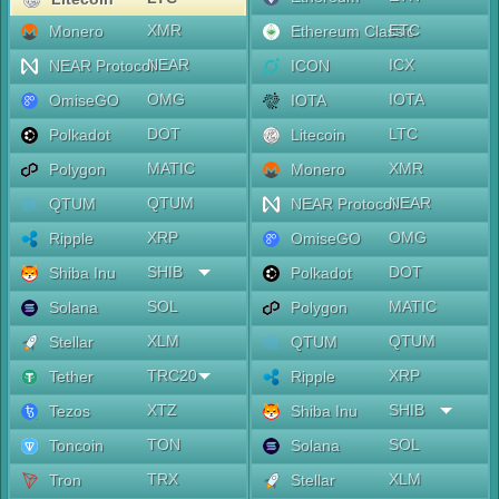
XMR
ETC
Monero
Ethereum Classic
NEAR
ICX
NEAR Protocol
ICON
OMG
IOTA
OmiseGO
IOTA
DOT
LTC
Polkadot
Litecoin
MATIC
XMR
Polygon
Monero
QTUM
NEAR
QTUM
NEAR Protocol
XRP
OMG
Ripple
OmiseGO
SHIB
DOT
Shiba Inu
Polkadot
SOL
MATIC
Solana
Polygon
XLM
QTUM
Stellar
QTUM
TRC20
XRP
Tether
Ripple
XTZ
SHIB
Tezos
Shiba Inu
TON
SOL
Toncoin
Solana
TRX
XLM
Tron
Stellar