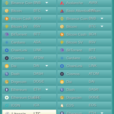
BNB
AVAX
Binance Coin
Avalanche
BTC
BAT
Bitcoin
Basic Attention Token
BCH
BNB
Bitcoin Cash
Binance Coin
BSV
BTC
Bitcoin SV
Bitcoin
BTT
BCH
BitTorrent
Bitcoin Cash
ADA
BSV
Cardano
Bitcoin SV
LINK
BTT
ChainLink
BitTorrent
ATOM
ADA
Cosmos
Cardano
DAI
LINK
Dai
ChainLink
DASH
ATOM
Dash
Cosmos
DOGE
DAI
Dogecoin
Dai
ETH
DASH
Ethereum
Dash
ETC
DOGE
Ethereum Classic
Dogecoin
ICX
EOS
ICON
EOS
ETH
Ethereum
LTC
Litecoin