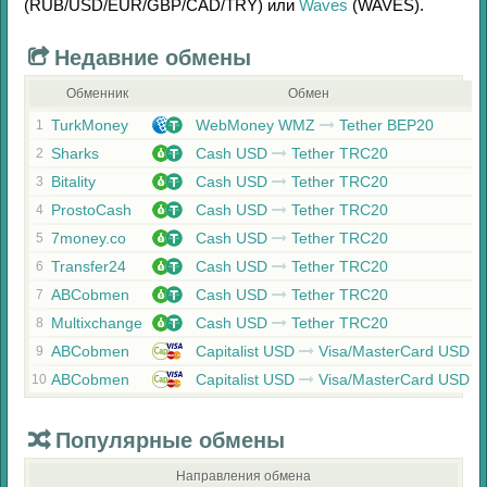
(RUB/
USD/
EUR/
GBP/
CAD/
TRY)
или
Waves
(WAVES)
.
Недавние обмены
Обменник
Обмен
TurkMoney
WebMoney WMZ
Tether BEP20
1
Sharks
Cash USD
Tether TRC20
2
Bitality
Cash USD
Tether TRC20
3
ProstoCash
Cash USD
Tether TRC20
4
7money.co
Cash USD
Tether TRC20
5
Transfer24
Cash USD
Tether TRC20
6
ABCobmen
Cash USD
Tether TRC20
7
Multixchange
Cash USD
Tether TRC20
8
ABCobmen
Capitalist USD
Visa/MasterCard USD
9
ABCobmen
Capitalist USD
Visa/MasterCard USD
10
Популярные обмены
Направления обмена