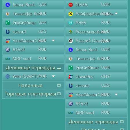
UAH
UAH
Sense Bank
ПУМБ
RUB
RUB
Тинькофф банк
Райффайзен Аваль
UAH
RUB
УкрСиббанк
РНКБ
UZS
RUB
Uzcard
Россельхозбанк
RUB
RUB
Visa/MasterCard
Русский Стандарт
RUB
UAH
ВТБ24
Sense Bank
RUB
RUB
МИР card
Тинькофф банк
Денежные переводы
UAH
УкрСиббанк
RUB
Wire (SWIFT)
CNY
UnionPay
Наличные
UZS
Uzcard
Торговые платформы
RUB
Visa/MasterCard
RUB
ВТБ24
RUB
МИР card
Денежные переводы