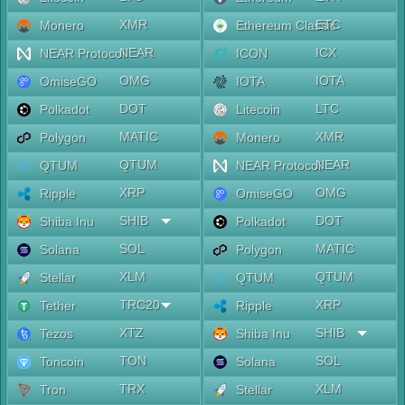
XMR
ETC
Monero
Ethereum Classic
NEAR
ICX
NEAR Protocol
ICON
OMG
IOTA
OmiseGO
IOTA
DOT
LTC
Polkadot
Litecoin
MATIC
XMR
Polygon
Monero
QTUM
NEAR
QTUM
NEAR Protocol
XRP
OMG
Ripple
OmiseGO
SHIB
DOT
Shiba Inu
Polkadot
SOL
MATIC
Solana
Polygon
XLM
QTUM
Stellar
QTUM
TRC20
XRP
Tether
Ripple
XTZ
SHIB
Tezos
Shiba Inu
TON
SOL
Toncoin
Solana
TRX
XLM
Tron
Stellar