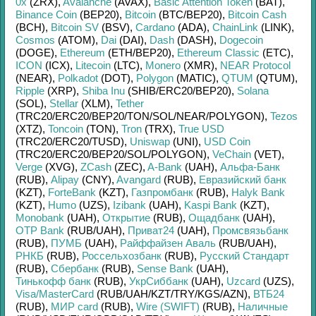
0x
(ZRX)
,
Avalanche
(AVAX)
,
Basic Attention Token
(BAT)
,
Binance Coin
(BEP20)
,
Bitcoin
(BTC/
BEP20)
,
Bitcoin Cash
(BCH)
,
Bitcoin SV
(BSV)
,
Cardano
(ADA)
,
ChainLink
(LINK)
,
Cosmos
(ATOM)
,
Dai
(DAI)
,
Dash
(DASH)
,
Dogecoin
(DOGE)
,
Ethereum
(ETH/
BEP20)
,
Ethereum Classic
(ETC)
,
ICON
(ICX)
,
Litecoin
(LTC)
,
Monero
(XMR)
,
NEAR Protocol
(NEAR)
,
Polkadot
(DOT)
,
Polygon
(MATIC)
,
QTUM
(QTUM)
,
Ripple
(XRP)
,
Shiba Inu
(SHIB/
ERC20/
BEP20)
,
Solana
(SOL)
,
Stellar
(XLM)
,
Tether
(TRC20/
ERC20/
BEP20/
TON/
SOL/
NEAR/
POLYGON)
,
Tezos
(XTZ)
,
Toncoin
(TON)
,
Tron
(TRX)
,
True USD
(TRC20/
ERC20/
TUSD)
,
Uniswap
(UNI)
,
USD Coin
(TRC20/
ERC20/
BEP20/
SOL/
POLYGON)
,
VeChain
(VET)
,
Verge
(XVG)
,
ZCash
(ZEC)
,
A-Bank
(UAH)
,
Альфа-Банк
(RUB)
,
Alipay
(CNY)
,
Avangard
(RUB)
,
Евразийский банк
(KZT)
,
ForteBank
(KZT)
,
Газпромбанк
(RUB)
,
Halyk Bank
(KZT)
,
Humo
(UZS)
,
Izibank
(UAH)
,
Kaspi Bank
(KZT)
,
Monobank
(UAH)
,
Открытие
(RUB)
,
Ощадбанк
(UAH)
,
OTP Bank
(RUB/
UAH)
,
Приват24
(UAH)
,
Промсвязьбанк
(RUB)
,
ПУМБ
(UAH)
,
Райффайзен Аваль
(RUB/
UAH)
,
РНКБ
(RUB)
,
Россельхозбанк
(RUB)
,
Русский Стандарт
(RUB)
,
Сбербанк
(RUB)
,
Sense Bank
(UAH)
,
Тинькофф банк
(RUB)
,
УкрСиббанк
(UAH)
,
Uzcard
(UZS)
,
Visa/MasterCard
(RUB/
UAH/
KZT/
TRY/
KGS/
AZN)
,
ВТБ24
(RUB)
,
МИР card
(RUB)
,
Wire (SWIFT)
(RUB)
,
Наличные