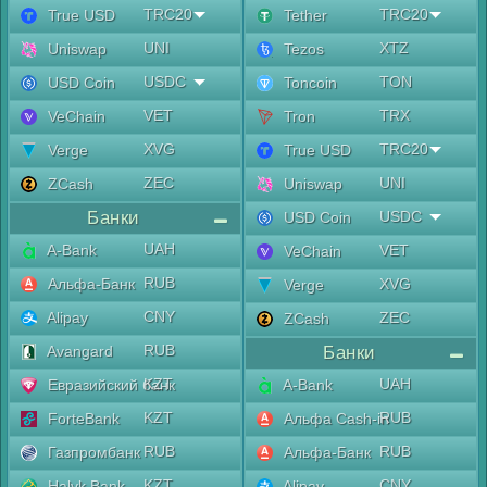
TRC20
TRC20
True USD
Tether
UNI
XTZ
Uniswap
Tezos
USDC
TON
USD Coin
Toncoin
VET
TRX
VeChain
Tron
XVG
TRC20
Verge
True USD
ZEC
UNI
ZCash
Uniswap
Банки
USDC
USD Coin
UAH
A-Bank
VET
VeChain
RUB
Альфа-Банк
XVG
Verge
CNY
Alipay
ZEC
ZCash
RUB
Avangard
Банки
KZT
UAH
Евразийский банк
A-Bank
KZT
RUB
ForteBank
Альфа Cash-in
RUB
RUB
Газпромбанк
Альфа-Банк
KZT
CNY
Halyk Bank
Alipay