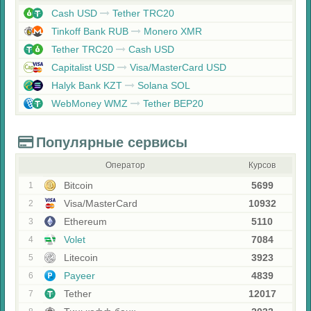
Cash USD
Tether TRC20
Tinkoff Bank RUB
Monero XMR
Tether TRC20
Cash USD
Capitalist USD
Visa/MasterCard USD
Halyk Bank KZT
Solana SOL
WebMoney WMZ
Tether BEP20
Популярные сервисы
Оператор
Курсов
Bitcoin
5699
1
Visa/MasterCard
10932
2
Ethereum
5110
3
Volet
7084
4
Litecoin
3923
5
Payeer
4839
6
Tether
12017
7