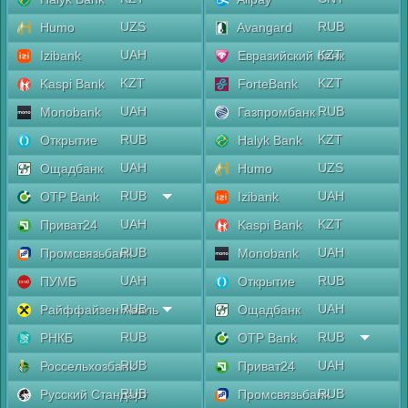
UZS
RUB
Humo
Avangard
UAH
KZT
Izibank
Евразийский банк
KZT
KZT
Kaspi Bank
ForteBank
UAH
RUB
Monobank
Газпромбанк
RUB
KZT
Открытие
Halyk Bank
UAH
UZS
Ощадбанк
Humo
RUB
UAH
OTP Bank
Izibank
UAH
KZT
Приват24
Kaspi Bank
RUB
UAH
Промсвязьбанк
Monobank
UAH
RUB
ПУМБ
Открытие
RUB
UAH
Райффайзен Аваль
Ощадбанк
RUB
RUB
РНКБ
OTP Bank
RUB
UAH
Россельхозбанк
Приват24
RUB
RUB
Русский Стандарт
Промсвязьбанк