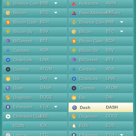
BNB
AVAX
Binance Coin
Avalanche
BTC
BAT
Bitcoin
Basic Attention Token
BCH
BNB
Bitcoin Cash
Binance Coin
BSV
BTC
Bitcoin SV
Bitcoin
BTT
BCH
BitTorrent
Bitcoin Cash
ADA
BSV
Cardano
Bitcoin SV
LINK
BTT
ChainLink
BitTorrent
ATOM
ADA
Cosmos
Cardano
DAI
LINK
Dai
ChainLink
DASH
ATOM
Dash
Cosmos
DOGE
DAI
Dogecoin
Dai
ETH
Ethereum
DASH
Dash
ETC
DOGE
Ethereum Classic
Dogecoin
ICX
EOS
ICON
EOS
LTC
ETH
Litecoin
Ethereum