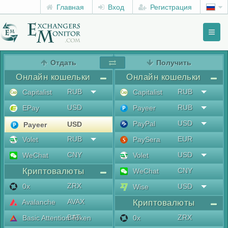
Главная
Вход
Регистрация
Toggl
naviga
menu
Отдать
Получить
Онлайн кошельки
Онлайн кошельки
RUB
RUB
Capitalist
Capitalist
USD
RUB
EPay
Payeer
USD
PayPal
USD
Payeer
RUB
EUR
Volet
PaySera
CNY
USD
WeChat
Volet
Криптовалюты
CNY
WeChat
ZRX
0x
USD
Wise
AVAX
Avalanche
Криптовалюты
BAT
ZRX
Basic Attention Token
0x