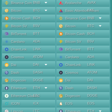
BNB
AVAX
Binance Coin
Avalanche
BTC
BAT
Bitcoin
Basic Attention Token
BCH
BNB
Bitcoin Cash
Binance Coin
BSV
BTC
Bitcoin SV
Bitcoin
BTT
BCH
BitTorrent
Bitcoin Cash
ADA
BSV
Cardano
Bitcoin SV
LINK
BTT
ChainLink
BitTorrent
ATOM
ADA
Cosmos
Cardano
DAI
LINK
Dai
ChainLink
DASH
ATOM
Dash
Cosmos
DOGE
DAI
Dogecoin
Dai
ETH
DASH
Ethereum
Dash
ETC
DOGE
Ethereum Classic
Dogecoin
ICX
EOS
ICON
EOS
LTC
ETH
Litecoin
Ethereum