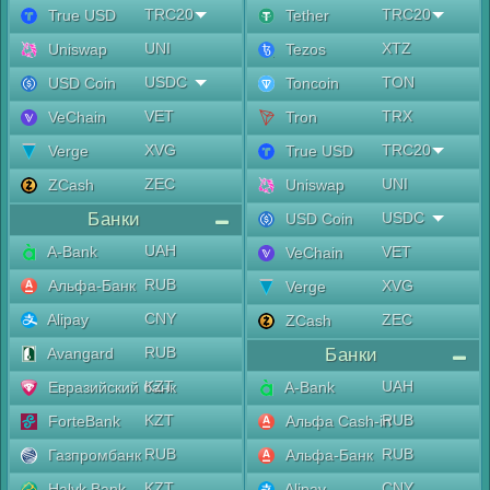
TRC20
TRC20
True USD
Tether
UNI
XTZ
Uniswap
Tezos
USDC
TON
USD Coin
Toncoin
VET
TRX
VeChain
Tron
XVG
TRC20
Verge
True USD
ZEC
UNI
ZCash
Uniswap
Банки
USDC
USD Coin
UAH
A-Bank
VET
VeChain
RUB
Альфа-Банк
XVG
Verge
CNY
Alipay
ZEC
ZCash
RUB
Avangard
Банки
KZT
UAH
Евразийский банк
A-Bank
KZT
RUB
ForteBank
Альфа Cash-in
RUB
RUB
Газпромбанк
Альфа-Банк
KZT
CNY
Halyk Bank
Alipay