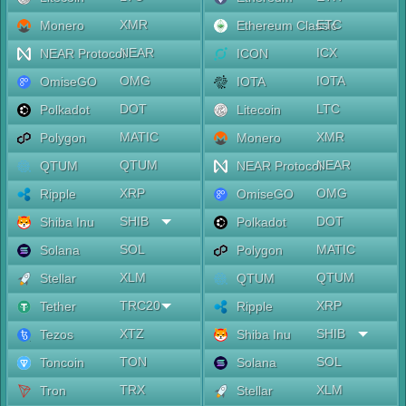
XMR
ETC
Monero
Ethereum Classic
NEAR
ICX
NEAR Protocol
ICON
OMG
IOTA
OmiseGO
IOTA
DOT
LTC
Polkadot
Litecoin
MATIC
XMR
Polygon
Monero
QTUM
NEAR
QTUM
NEAR Protocol
XRP
OMG
Ripple
OmiseGO
SHIB
DOT
Shiba Inu
Polkadot
SOL
MATIC
Solana
Polygon
XLM
QTUM
Stellar
QTUM
TRC20
XRP
Tether
Ripple
XTZ
SHIB
Tezos
Shiba Inu
TON
SOL
Toncoin
Solana
TRX
XLM
Tron
Stellar