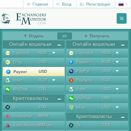
Главная
Вход
Регистрация
Toggl
naviga
menu
Отдать
Получить
Онлайн кошельки
Онлайн кошельки
RUB
RUB
Capitalist
Capitalist
USD
RUB
EPay
Payeer
USD
PayPal
USD
Payeer
RUB
EUR
Volet
PaySera
CNY
USD
WeChat
Volet
Криптовалюты
CNY
WeChat
ZRX
0x
USD
Wise
AVAX
Avalanche
Криптовалюты
BAT
ZRX
Basic Attention Token
0x