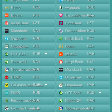
UZS
RUB
Humo
Avangard
UAH
KZT
Izibank
Евразийский банк
KZT
KZT
Kaspi Bank
ForteBank
UAH
RUB
Monobank
Газпромбанк
RUB
KZT
Открытие
Halyk Bank
UAH
UZS
Ощадбанк
Humo
RUB
UAH
OTP Bank
Izibank
UAH
KZT
Приват24
Kaspi Bank
RUB
UAH
Промсвязьбанк
Monobank
UAH
RUB
ПУМБ
Открытие
RUB
UAH
Райффайзен Аваль
Ощадбанк
RUB
RUB
РНКБ
OTP Bank
RUB
UAH
Россельхозбанк
Приват24
RUB
RUB
Русский Стандарт
Промсвязьбанк