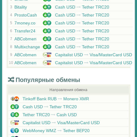
Bitality
Cash USD
Tether TRC20
3
ProstoCash
Cash USD
Tether TRC20
4
7money.co
Cash USD
Tether TRC20
5
Transfer24
Cash USD
Tether TRC20
6
ABCobmen
Cash USD
Tether TRC20
7
Multixchange
Cash USD
Tether TRC20
8
ABCobmen
Capitalist USD
Visa/MasterCard USD
9
ABCobmen
Capitalist USD
Visa/MasterCard USD
10
Популярные обмены
Направления обмена
Tinkoff Bank RUB
Monero XMR
Cash USD
Tether TRC20
Tether TRC20
Cash USD
Capitalist USD
Visa/MasterCard USD
WebMoney WMZ
Tether BEP20