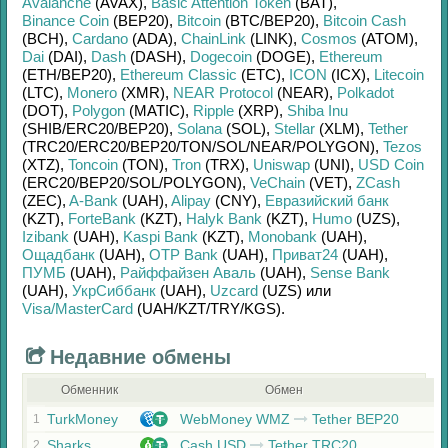
Avalanche
(AVAX)
,
Basic Attention Token
(BAT)
,
Binance Coin
(BEP20)
,
Bitcoin
(BTC/
BEP20)
,
Bitcoin Cash
(BCH)
,
Cardano
(ADA)
,
ChainLink
(LINK)
,
Cosmos
(ATOM)
,
Dai
(DAI)
,
Dash
(DASH)
,
Dogecoin
(DOGE)
,
Ethereum
(ETH/
BEP20)
,
Ethereum Classic
(ETC)
,
ICON
(ICX)
,
Litecoin
(LTC)
,
Monero
(XMR)
,
NEAR Protocol
(NEAR)
,
Polkadot
(DOT)
,
Polygon
(MATIC)
,
Ripple
(XRP)
,
Shiba Inu
(SHIB/
ERC20/
BEP20)
,
Solana
(SOL)
,
Stellar
(XLM)
,
Tether
(TRC20/
ERC20/
BEP20/
TON/
SOL/
NEAR/
POLYGON)
,
Tezos
(XTZ)
,
Toncoin
(TON)
,
Tron
(TRX)
,
Uniswap
(UNI)
,
USD Coin
(ERC20/
BEP20/
SOL/
POLYGON)
,
VeChain
(VET)
,
ZCash
(ZEC)
,
A-Bank
(UAH)
,
Alipay
(CNY)
,
Евразийский банк
(KZT)
,
ForteBank
(KZT)
,
Halyk Bank
(KZT)
,
Humo
(UZS)
,
Izibank
(UAH)
,
Kaspi Bank
(KZT)
,
Monobank
(UAH)
,
Ощадбанк
(UAH)
,
OTP Bank
(UAH)
,
Приват24
(UAH)
,
ПУМБ
(UAH)
,
Райффайзен Аваль
(UAH)
,
Sense Bank
(UAH)
,
УкрСиббанк
(UAH)
,
Uzcard
(UZS)
или
Visa/MasterCard
(UAH/
KZT/
TRY/
KGS)
.
Недавние обмены
Обменник
Обмен
TurkMoney
WebMoney WMZ
Tether BEP20
1
Sharks
Cash USD
Tether TRC20
2