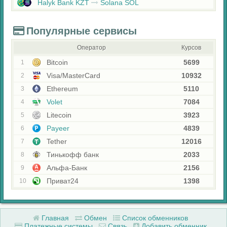
Halyk Bank KZT
Solana SOL
Популярные сервисы
Оператор
Курсов
Bitcoin
5699
1
Visa/MasterCard
10932
2
Ethereum
5110
3
Volet
7084
4
Litecoin
3923
5
Payeer
4839
6
Tether
12016
7
Тинькофф банк
2033
8
Альфа-Банк
2156
9
Приват24
1398
10
Главная
Обмен
Список обменников
Платежные системы
Связь
Добавить обменник