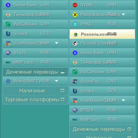
UAH
UAH
Sense Bank
ПУМБ
RUB
RUB
Тинькофф банк
Райффайзен Аваль
UAH
RUB
УкрСиббанк
РНКБ
UZS
Uzcard
RUB
Россельхозбанк
RUB
RUB
Visa/MasterCard
Русский Стандарт
RUB
UAH
ВТБ24
Sense Bank
RUB
RUB
МИР card
Тинькофф банк
Денежные переводы
UAH
УкрСиббанк
RUB
Wire (SWIFT)
CNY
UnionPay
Наличные
UZS
Uzcard
Торговые платформы
RUB
Visa/MasterCard
RUB
ВТБ24
RUB
МИР card
Денежные переводы