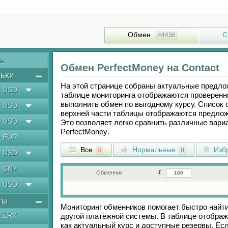
Обмен
С
44436
ть
Обмен
PerfectMoney
на
Contaсt
ьки
На этой странице собраны актуальные предл
USD
таблице мониторинга отображаются проверенн
выполнить обмен по выгодному курсу. Список 
USD
верхней части таблицы отображаются предлож
USD
Это позволяет легко сравнить различные вар
PerfectMoney
.
EUR
Все
Нормальные
Изб
0
0
USD
CNY
Обменник
USD
ты
Мониторинг обменников помогает быстро найт
ZRX
другой платёжной системы. В таблице отображ
как актуальный курс и доступные резервы. Е