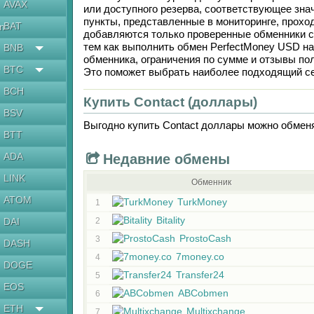
AVAX
или доступного резерва, соответствующее зн
пункты, представленные в мониторинге, прохо
BAT
en
добавляются только проверенные обменники с
тем как выполнить обмен
PerfectMoney USD
н
BNB
обменника, ограничения по сумме и отзывы по
BTC
Это поможет выбрать наиболее подходящий се
BCH
Купить Contaсt (доллары)
BSV
Выгодно купить
Contaсt доллары
можно обмен
BTT
ADA
Недавние обмены
LINK
Обменник
ATOM
TurkMoney
1
Bitality
DAI
2
ProstoCash
3
DASH
7money.co
4
DOGE
Transfer24
5
EOS
ABCobmen
6
ETH
Multixchange
7