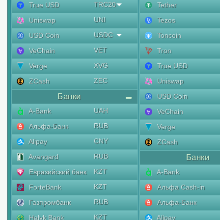
TRC20
True USD
Tether
UNI
Uniswap
Tezos
USDC
USD Coin
Toncoin
VET
VeChain
Tron
XVG
Verge
True USD
ZEC
ZCash
Uniswap
Банки
USD Coin
UAH
A-Bank
VeChain
RUB
Альфа-Банк
Verge
CNY
Alipay
ZCash
RUB
Avangard
Банки
KZT
Евразийский банк
A-Bank
KZT
ForteBank
Альфа Cash-in
RUB
Газпромбанк
Альфа-Банк
KZT
Halyk Bank
Alipay