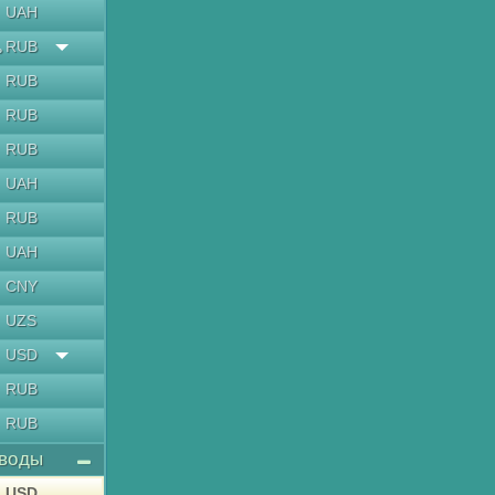
UAH
RUB
ь
RUB
RUB
RUB
UAH
RUB
UAH
CNY
UZS
USD
RUB
RUB
воды
USD