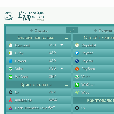
Отдать
Получи
Онлайн кошельки
Онлайн кошел
USD
Capitalist
Capitalist
USD
EPay
Payeer
USD
Payeer
PayPal
USD
Volet
PaySera
CNY
WeChat
Volet
Криптовалюты
WeChat
ZRX
0x
Wise
AVAX
Avalanche
Криптовалю
BAT
Basic Attention Token
0x