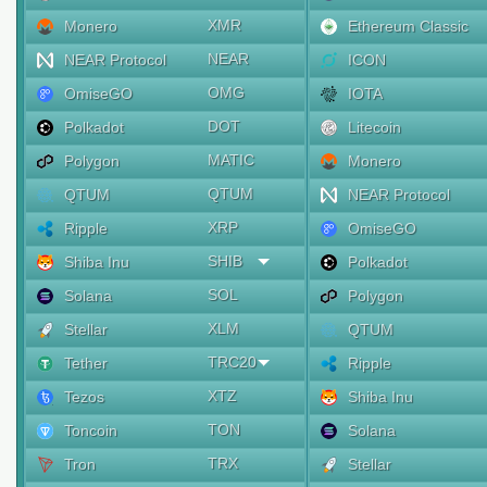
XMR
Monero
Ethereum Classic
NEAR
NEAR Protocol
ICON
OMG
OmiseGO
IOTA
DOT
Polkadot
Litecoin
MATIC
Polygon
Monero
QTUM
QTUM
NEAR Protocol
XRP
Ripple
OmiseGO
SHIB
Shiba Inu
Polkadot
SOL
Solana
Polygon
XLM
Stellar
QTUM
TRC20
Tether
Ripple
XTZ
Tezos
Shiba Inu
TON
Toncoin
Solana
TRX
Tron
Stellar