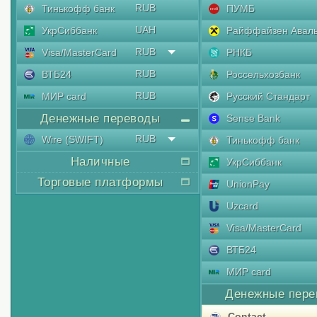
RUB
Тинькофф банк
ПУМБ
UAH
УкрСиббанк
Райффайзен Авал
RUB
Visa/MasterCard
РНКБ
RUB
ВТБ24
Россельхозбанк
RUB
МИР card
Русский Стандарт
Денежные переводы
Sense Bank
RUB
Wire (SWIFT)
Тинькофф банк
Наличные
УкрСиббанк
Торговые платформы
UnionPay
Uzcard
Visa/MasterCard
ВТБ24
МИР card
Денежные пере
Contaсt