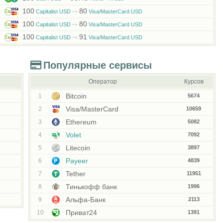
100
80
Capitalist USD
Visa/MasterCard USD
100
80
Capitalist USD
Visa/MasterCard USD
100
91
Capitalist USD
Visa/MasterCard USD
Популярные сервисы
Оператор
Курсов
Bitcoin
1
5674
Visa/MasterCard
2
10659
Ethereum
3
5082
Volet
4
7092
Litecoin
5
3897
Payeer
6
4839
Tether
7
11951
Тинькофф банк
8
1996
Альфа-Банк
9
2113
Приват24
10
1391