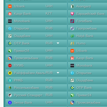
UAH
Izibank
Avangard
KZT
Kaspi Bank
Евразийский банк
UAH
Monobank
ForteBank
RUB
Открытие
Газпромбанк
UAH
Ощадбанк
Halyk Bank
RUB
OTP Bank
Humo
UAH
Приват24
Izibank
RUB
Промсвязьбанк
Kaspi Bank
UAH
ПУМБ
Monobank
RUB
Райффайзен Аваль
Открытие
RUB
РНКБ
Ощадбанк
RUB
Россельхозбанк
OTP Bank
RUB
Русский Стандарт
Приват24
UAH
Sense Bank
Промсвязьбанк