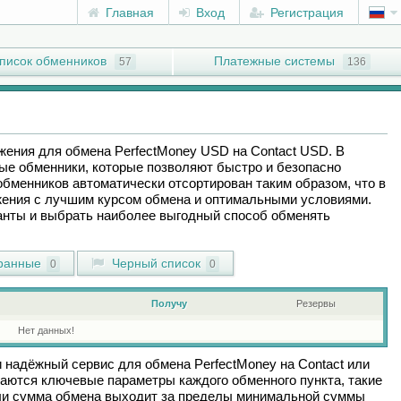
Главная
Вход
Регистрация
писок обменников
Платежные системы
57
136
ожения для обмена
PerfectMoney USD
на
Contaсt USD
. В
ые обменники, которые позволяют быстро и безопасно
обменников автоматически отсортирован таким образом, что в
ения с лучшим курсом обмена и оптимальными условиями.
ианты и выбрать наиболее выгодный способ обменять
ранные
Черный список
0
0
Получу
Резервы
Нет данных!
и надёжный сервис для обмена
PerfectMoney
на
Contaсt
или
аются ключевые параметры каждого обменного пункта, такие
сли сумма обмена выходит за пределы минимальной суммы