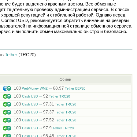
ачение будет выделено красным цветом. Все обменные
дят тщательную проверку администрацией сервиса. В список
 хорошей репутацией и стабильной работой. Однако перед
а
Contaсt USD
, рекомендуется обратить внимание на резервы
льзователей на информационной странице обменного сервиса.
рвис и выполнить обмен максимально быстро и безопасно.
яв
Tether
(TRC20)
.
Обмен
100
68.97
WebMoney WMZ
Tether BEP20
100
92
Cash USD
Tether TRC20
100
97.31
Cash USD
Tether TRC20
100
97.37
Cash USD
Tether TRC20
100
97.52
Cash USD
Tether TRC20
100
97.9
Cash USD
Tether TRC20
100
98.48
Cash USD
Tether TRC20