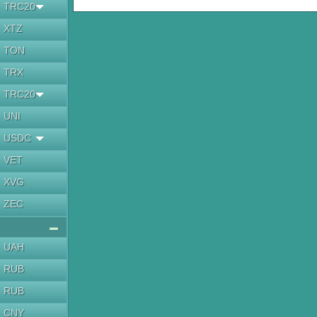
TRC20
XTZ
TON
TRX
TRC20
UNI
USDC
VET
XVG
ZEC
UAH
RUB
RUB
CNY