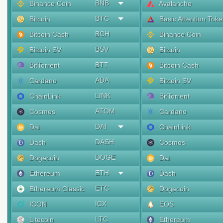
BNB
Binance Coin
Avalanche
BTC
Bitcoin
Basic Attention Tok
BCH
Bitcoin Cash
Binance Coin
BSV
Bitcoin SV
Bitcoin
BTT
BitTorrent
Bitcoin Cash
ADA
Cardano
Bitcoin SV
LINK
ChainLink
BitTorrent
ATOM
Cosmos
Cardano
DAI
Dai
ChainLink
DASH
Dash
Cosmos
DOGE
Dogecoin
Dai
ETH
Ethereum
Dash
ETC
Ethereum Classic
Dogecoin
ICX
ICON
EOS
LTC
Litecoin
Ethereum