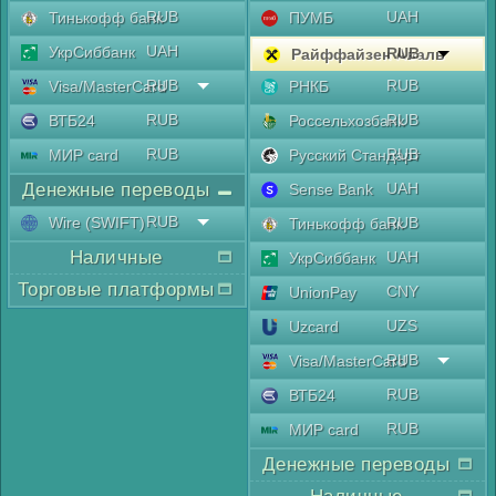
RUB
UAH
Тинькофф банк
ПУМБ
UAH
УкрСиббанк
RUB
Райффайзен Аваль
RUB
RUB
Visa/MasterCard
РНКБ
RUB
RUB
ВТБ24
Россельхозбанк
RUB
RUB
МИР card
Русский Стандарт
Денежные переводы
UAH
Sense Bank
RUB
Wire (SWIFT)
RUB
Тинькофф банк
Наличные
UAH
УкрСиббанк
Торговые платформы
CNY
UnionPay
UZS
Uzcard
RUB
Visa/MasterCard
RUB
ВТБ24
RUB
МИР card
Денежные переводы