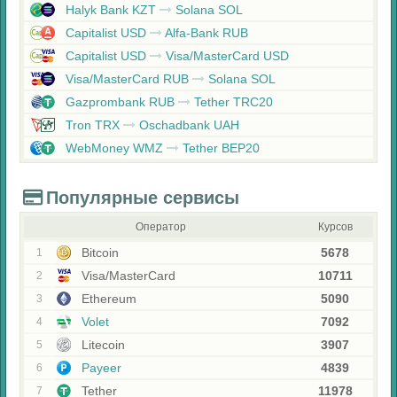
Halyk Bank KZT
Solana SOL
Capitalist USD
Alfa-Bank RUB
Capitalist USD
Visa/MasterCard USD
Visa/MasterCard RUB
Solana SOL
Gazprombank RUB
Tether TRC20
Tron TRX
Oschadbank UAH
WebMoney WMZ
Tether BEP20
Популярные сервисы
Оператор
Курсов
Bitcoin
5678
1
Visa/MasterCard
10711
2
Ethereum
5090
3
Volet
7092
4
Litecoin
3907
5
Payeer
4839
6
Tether
11978
7