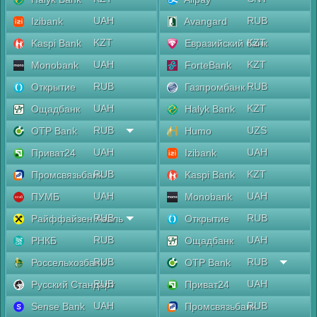
UAH
RUB
Izibank
Avangard
KZT
KZT
Kaspi Bank
Евразийский банк
UAH
KZT
Monobank
ForteBank
RUB
RUB
Открытие
Газпромбанк
UAH
KZT
Ощадбанк
Halyk Bank
RUB
UZS
OTP Bank
Humo
UAH
UAH
Приват24
Izibank
RUB
KZT
Промсвязьбанк
Kaspi Bank
UAH
UAH
ПУМБ
Monobank
RUB
RUB
Райффайзен Аваль
Открытие
RUB
UAH
РНКБ
Ощадбанк
RUB
RUB
Россельхозбанк
OTP Bank
RUB
UAH
Русский Стандарт
Приват24
UAH
RUB
Sense Bank
Промсвязьбанк