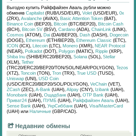
Выгодно купить
Райффайзен Аваль рубли
можно
обменяв
Capitalist
(RUB/
USD/
EUR)
,
Volet
(USD/
EUR)
,
0x
(ZRX)
,
Avalanche
(AVAX)
,
Basic Attention Token
(BAT)
,
Binance Coin
(BEP20)
,
Bitcoin
(BTC/
BEP20)
,
Bitcoin Cash
(BCH)
,
Bitcoin SV
(BSV)
,
Cardano
(ADA)
,
ChainLink
(LINK)
,
Cosmos
(ATOM)
,
Dai
(DAI/
BEP20)
,
Dash
(DASH)
,
Dogecoin
(DOGE)
,
Ethereum
(ETH/
BEP20)
,
Ethereum Classic
(ETC)
,
ICON
(ICX)
,
Litecoin
(LTC)
,
Monero
(XMR)
,
NEAR Protocol
(NEAR)
,
Polkadot
(DOT)
,
Polygon
(MATIC)
,
Ripple
(XRP)
,
Shiba Inu
(SHIB/
ERC20/
BEP20)
,
Solana
(SOL)
,
Stellar
(XLM)
,
Tether
(TRC20/
ERC20/
BEP20/
TON/
SOL/
NEAR/
POLYGON)
,
Tezos
(XTZ)
,
Toncoin
(TON)
,
Tron
(TRX)
,
True USD
(TUSD)
,
Uniswap
(UNI)
,
USD Coin
(USDC/
ERC20/
BEP20/
SOL/
POLYGON)
,
VeChain
(VET)
,
ZCash
(ZEC)
,
A-Bank
(UAH)
,
Alipay
(CNY)
,
Izibank
(UAH)
,
Monobank
(UAH)
,
Ощадбанк
(UAH)
,
OTP Bank
(UAH)
,
Приват24
(UAH)
,
ПУМБ
(UAH)
,
Райффайзен Аваль
(UAH)
,
Sense Bank
(UAH)
,
УкрСиббанк
(UAH)
,
Visa/MasterCard
(UAH)
или
Наличные
(GBP/
CAD)
.
Недавние обмены