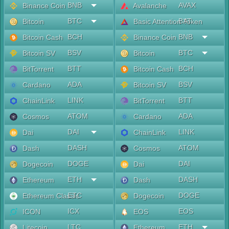
BNB
AVAX
Binance Coin
Avalanche
BTC
BAT
Bitcoin
Basic Attention Token
BCH
BNB
Bitcoin Cash
Binance Coin
BSV
BTC
Bitcoin SV
Bitcoin
BTT
BCH
BitTorrent
Bitcoin Cash
ADA
BSV
Cardano
Bitcoin SV
LINK
BTT
ChainLink
BitTorrent
ATOM
ADA
Cosmos
Cardano
DAI
LINK
Dai
ChainLink
DASH
ATOM
Dash
Cosmos
DOGE
DAI
Dogecoin
Dai
ETH
DASH
Ethereum
Dash
ETC
DOGE
Ethereum Classic
Dogecoin
ICX
EOS
ICON
EOS
LTC
ETH
Litecoin
Ethereum