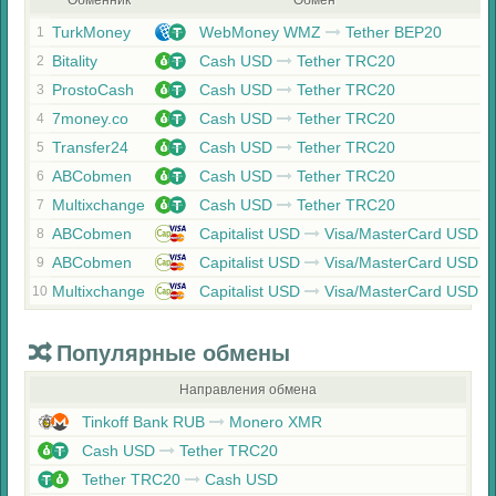
Обменник
Обмен
TurkMoney
WebMoney WMZ
Tether BEP20
1
Bitality
Cash USD
Tether TRC20
2
ProstoCash
Cash USD
Tether TRC20
3
7money.co
Cash USD
Tether TRC20
4
Transfer24
Cash USD
Tether TRC20
5
ABCobmen
Cash USD
Tether TRC20
6
Multixchange
Cash USD
Tether TRC20
7
ABCobmen
Capitalist USD
Visa/MasterCard USD
8
ABCobmen
Capitalist USD
Visa/MasterCard USD
9
Multixchange
Capitalist USD
Visa/MasterCard USD
10
Популярные обмены
Направления обмена
Tinkoff Bank RUB
Monero XMR
Cash USD
Tether TRC20
Tether TRC20
Cash USD