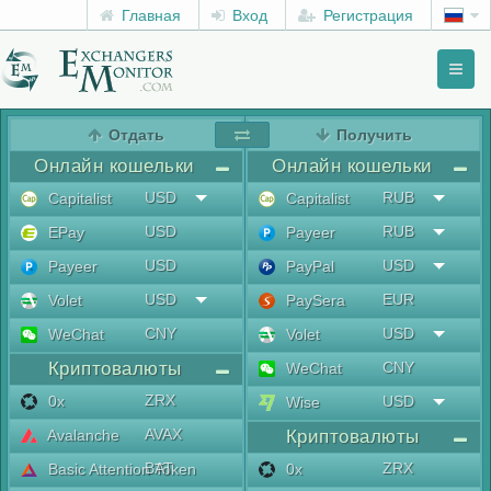
Главная
Вход
Регистрация
Toggl
naviga
menu
Отдать
Получить
Онлайн кошельки
Онлайн кошельки
USD
RUB
Capitalist
Capitalist
USD
RUB
EPay
Payeer
USD
USD
Payeer
PayPal
USD
EUR
Volet
PaySera
CNY
USD
WeChat
Volet
Криптовалюты
CNY
WeChat
ZRX
0x
USD
Wise
AVAX
Avalanche
Криптовалюты
BAT
ZRX
Basic Attention Token
0x