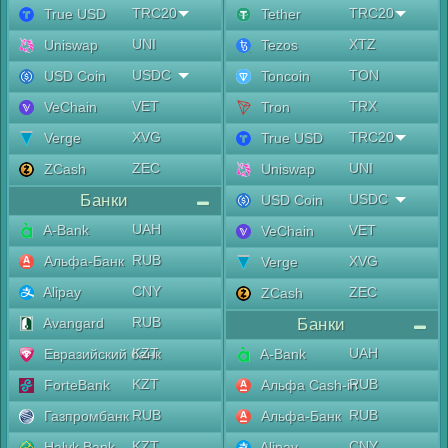
TRC20
TRC20
True USD
Tether
UNI
XTZ
Uniswap
Tezos
USDC
TON
USD Coin
Toncoin
VET
TRX
VeChain
Tron
XVG
TRC20
Verge
True USD
ZEC
UNI
ZCash
Uniswap
Банки
USDC
USD Coin
UAH
A-Bank
VET
VeChain
RUB
Альфа-Банк
XVG
Verge
CNY
Alipay
ZEC
ZCash
RUB
Avangard
Банки
KZT
UAH
Евразийский банк
A-Bank
KZT
RUB
ForteBank
Альфа Cash-in
RUB
RUB
Газпромбанк
Альфа-Банк
KZT
CNY
Halyk Bank
Alipay