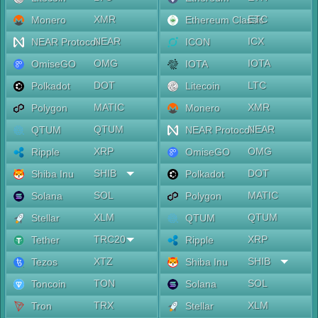
XMR
ETC
Monero
Ethereum Classic
NEAR
ICX
NEAR Protocol
ICON
OMG
IOTA
OmiseGO
IOTA
DOT
LTC
Polkadot
Litecoin
MATIC
XMR
Polygon
Monero
QTUM
NEAR
QTUM
NEAR Protocol
XRP
OMG
Ripple
OmiseGO
SHIB
DOT
Shiba Inu
Polkadot
SOL
MATIC
Solana
Polygon
XLM
QTUM
Stellar
QTUM
TRC20
XRP
Tether
Ripple
XTZ
SHIB
Tezos
Shiba Inu
TON
SOL
Toncoin
Solana
TRX
XLM
Tron
Stellar