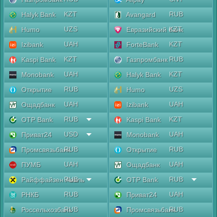
KZT
RUB
Halyk Bank
Avangard
UZS
KZT
Humo
Евразийский банк
UAH
KZT
Izibank
ForteBank
KZT
RUB
Kaspi Bank
Газпромбанк
UAH
KZT
Monobank
Halyk Bank
RUB
UZS
Открытие
Humo
UAH
UAH
Ощадбанк
Izibank
RUB
KZT
OTP Bank
Kaspi Bank
USD
UAH
Приват24
Monobank
RUB
RUB
Промсвязьбанк
Открытие
UAH
UAH
ПУМБ
Ощадбанк
RUB
RUB
Райффайзен Аваль
OTP Bank
RUB
UAH
РНКБ
Приват24
RUB
RUB
Россельхозбанк
Промсвязьбанк