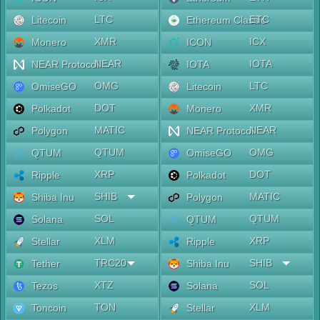
LTC
ETC
Litecoin
Ethereum Classic
XMR
ICX
Monero
ICON
NEAR
IOTA
NEAR Protocol
IOTA
OMG
LTC
OmiseGO
Litecoin
DOT
XMR
Polkadot
Monero
MATIC
NEAR
Polygon
NEAR Protocol
QTUM
OMG
QTUM
OmiseGO
XRP
DOT
Ripple
Polkadot
SHIB
MATIC
Shiba Inu
Polygon
SOL
QTUM
Solana
QTUM
XLM
XRP
Stellar
Ripple
TRC20
SHIB
Tether
Shiba Inu
XTZ
SOL
Tezos
Solana
TON
XLM
Toncoin
Stellar