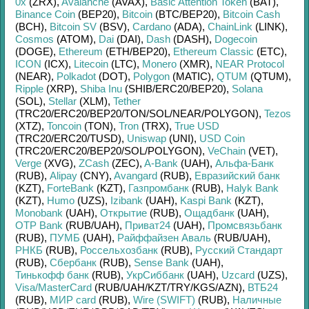
0x
(ZRX)
,
Avalanche
(AVAX)
,
Basic Attention Token
(BAT)
,
Binance Coin
(BEP20)
,
Bitcoin
(BTC/
BEP20)
,
Bitcoin Cash
(BCH)
,
Bitcoin SV
(BSV)
,
Cardano
(ADA)
,
ChainLink
(LINK)
,
Cosmos
(ATOM)
,
Dai
(DAI)
,
Dash
(DASH)
,
Dogecoin
(DOGE)
,
Ethereum
(ETH/
BEP20)
,
Ethereum Classic
(ETC)
,
ICON
(ICX)
,
Litecoin
(LTC)
,
Monero
(XMR)
,
NEAR Protocol
(NEAR)
,
Polkadot
(DOT)
,
Polygon
(MATIC)
,
QTUM
(QTUM)
,
Ripple
(XRP)
,
Shiba Inu
(SHIB/
ERC20/
BEP20)
,
Solana
(SOL)
,
Stellar
(XLM)
,
Tether
(TRC20/
ERC20/
BEP20/
TON/
SOL/
NEAR/
POLYGON)
,
Tezos
(XTZ)
,
Toncoin
(TON)
,
Tron
(TRX)
,
True USD
(TRC20/
ERC20/
TUSD)
,
Uniswap
(UNI)
,
USD Coin
(TRC20/
ERC20/
BEP20/
SOL/
POLYGON)
,
VeChain
(VET)
,
Verge
(XVG)
,
ZCash
(ZEC)
,
A-Bank
(UAH)
,
Альфа-Банк
(RUB)
,
Alipay
(CNY)
,
Avangard
(RUB)
,
Евразийский банк
(KZT)
,
ForteBank
(KZT)
,
Газпромбанк
(RUB)
,
Halyk Bank
(KZT)
,
Humo
(UZS)
,
Izibank
(UAH)
,
Kaspi Bank
(KZT)
,
Monobank
(UAH)
,
Открытие
(RUB)
,
Ощадбанк
(UAH)
,
OTP Bank
(RUB/
UAH)
,
Приват24
(UAH)
,
Промсвязьбанк
(RUB)
,
ПУМБ
(UAH)
,
Райффайзен Аваль
(RUB/
UAH)
,
РНКБ
(RUB)
,
Россельхозбанк
(RUB)
,
Русский Стандарт
(RUB)
,
Сбербанк
(RUB)
,
Sense Bank
(UAH)
,
Тинькофф банк
(RUB)
,
УкрСиббанк
(UAH)
,
Uzcard
(UZS)
,
Visa/MasterCard
(RUB/
UAH/
KZT/
TRY/
KGS/
AZN)
,
ВТБ24
(RUB)
,
МИР card
(RUB)
,
Wire (SWIFT)
(RUB)
,
Наличные