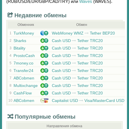
(RUB/
USD/
EUR/
GBP/
CAD/
TRY)
или
Waves
(WAVES)
.
Недавние обмены
Обменник
Обмен
TurkMoney
WebMoney WMZ
Tether BEP20
1
Sharks
Cash USD
Tether TRC20
2
Bitality
Cash USD
Tether TRC20
3
ProstoCash
Cash USD
Tether TRC20
4
7money.co
Cash USD
Tether TRC20
5
Transfer24
Cash USD
Tether TRC20
6
ABCobmen
Cash USD
Tether TRC20
7
Multixchange
Cash USD
Tether TRC20
8
CashFlow
Cash USD
Tether TRC20
9
ABCobmen
Capitalist USD
Visa/MasterCard USD
10
Популярные обмены
Направления обмена