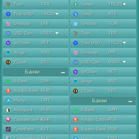
TRX
TRC20
Tron
Tether
TRC20
XTZ
True USD
Tezos
UNI
TON
Uniswap
Toncoin
USDC
TRX
USD Coin
Tron
VET
TRC20
VeChain
True USD
XVG
UNI
Verge
Uniswap
ZEC
USDC
ZCash
USD Coin
Банки
VET
VeChain
UAH
A-Bank
XVG
Verge
RUB
Альфа-Банк
ZEC
ZCash
CNY
Alipay
Банки
RUB
UAH
Avangard
A-Bank
KZT
RUB
Евразийский банк
Альфа Cash-in
KZT
RUB
ForteBank
Альфа-Банк
RUB
CNY
Газпромбанк
Alipay