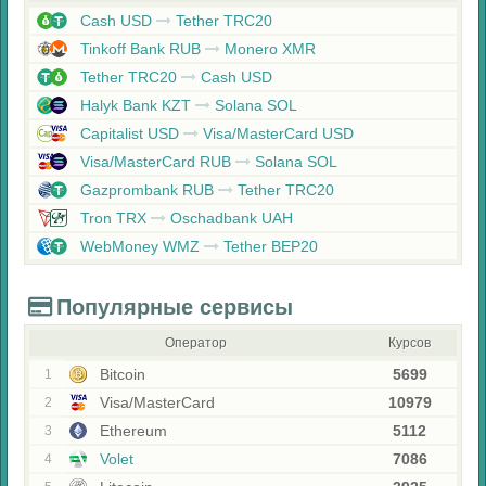
Cash USD
Tether TRC20
Tinkoff Bank RUB
Monero XMR
Tether TRC20
Cash USD
Halyk Bank KZT
Solana SOL
Capitalist USD
Visa/MasterCard USD
Visa/MasterCard RUB
Solana SOL
Gazprombank RUB
Tether TRC20
Tron TRX
Oschadbank UAH
WebMoney WMZ
Tether BEP20
Популярные сервисы
Оператор
Курсов
Bitcoin
5699
1
Visa/MasterCard
10979
2
Ethereum
5112
3
Volet
7086
4