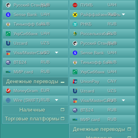
RUB
UAH
Русский Стандарт
ПУМБ
UAH
RUB
Sense Bank
Райффайзен Аваль
RUB
RUB
Тинькофф банк
РНКБ
UAH
RUB
УкрСиббанк
Россельхозбанк
UZS
RUB
Uzcard
Русский Стандарт
USD
UAH
Visa/MasterCard
Sense Bank
RUB
RUB
ВТБ24
Тинькофф банк
RUB
UAH
МИР card
УкрСиббанк
Денежные переводы
CNY
UnionPay
EUR
MoneyGram
UZS
Uzcard
RUB
Wire (SWIFT)
RUB
Visa/MasterCard
Наличные
RUB
ВТБ24
Торговые платформы
RUB
МИР card
Денежные переводы