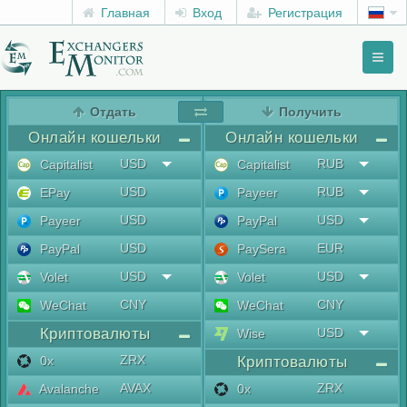
Главная
Вход
Регистрация
Toggl
naviga
menu
Отдать
Получить
Онлайн кошельки
Онлайн кошельки
USD
RUB
Capitalist
Capitalist
USD
RUB
EPay
Payeer
USD
USD
Payeer
PayPal
USD
EUR
PayPal
PaySera
USD
USD
Volet
Volet
CNY
CNY
WeChat
WeChat
Криптовалюты
USD
Wise
ZRX
0x
Криптовалюты
AVAX
ZRX
Avalanche
0x