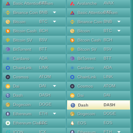
BAT
AVAX
Basic Attention Token
Avalanche
BNB
BAT
Binance Coin
Basic Attention Token
BTC
BNB
Bitcoin
Binance Coin
BCH
BTC
Bitcoin Cash
Bitcoin
BSV
BCH
Bitcoin SV
Bitcoin Cash
BTT
BSV
BitTorrent
Bitcoin SV
ADA
BTT
Cardano
BitTorrent
LINK
ADA
ChainLink
Cardano
ATOM
LINK
Cosmos
ChainLink
DAI
ATOM
Dai
Cosmos
DASH
DAI
Dash
Dai
DOGE
Dogecoin
DASH
Dash
ETH
DOGE
Ethereum
Dogecoin
ETC
EOS
Ethereum Classic
EOS
ICX
ETH
ICON
Ethereum