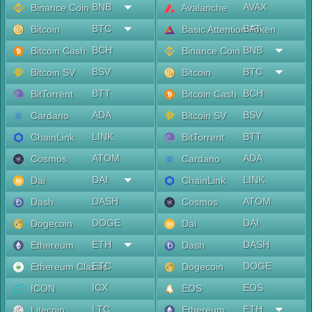
BNB
AVAX
Binance Coin
Avalanche
BTC
BAT
Bitcoin
Basic Attention Token
BCH
BNB
Bitcoin Cash
Binance Coin
BSV
BTC
Bitcoin SV
Bitcoin
BTT
BCH
BitTorrent
Bitcoin Cash
ADA
BSV
Cardano
Bitcoin SV
LINK
BTT
ChainLink
BitTorrent
ATOM
ADA
Cosmos
Cardano
DAI
LINK
Dai
ChainLink
DASH
ATOM
Dash
Cosmos
DOGE
DAI
Dogecoin
Dai
ETH
DASH
Ethereum
Dash
ETC
DOGE
Ethereum Classic
Dogecoin
ICX
EOS
ICON
EOS
LTC
ETH
Litecoin
Ethereum