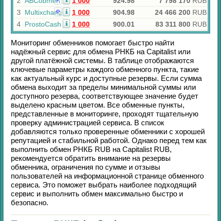
2
ABCobmen
1 000
924.98
7 798 170
RUB
Р
3
Multixchange
1 000
904.98
24 466 200
RUB
Р
4
ProstoCash
1 000
900.01
83 311 800
RUB
Мониторинг обменников помогает быстро найти
надёжный сервис для обмена
РНКБ
на
Capitalist
или
другой платёжной системы. В таблице отображаются
ключевые параметры каждого обменного пункта, такие
как актуальный курс и доступные резервы. Если сумма
обмена выходит за пределы минимальной суммы или
доступного резерва, соответствующее значение будет
выделено красным цветом. Все обменные пункты,
представленные в мониторинге, проходят тщательную
проверку администрацией сервиса. В список
добавляются только проверенные обменники с хорошей
репутацией и стабильной работой. Однако перед тем как
выполнить обмен
РНКБ RUB
на
Capitalist RUB
,
рекомендуется обратить внимание на резервы
обменника, ограничения по сумме и отзывы
пользователей на информационной странице обменного
сервиса. Это поможет выбрать наиболее подходящий
сервис и выполнить обмен максимально быстро и
безопасно.