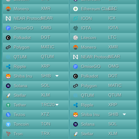
XMR
ETC
Monero
Ethereum Classic
NEAR
ICX
NEAR Protocol
ICON
OMG
IOTA
OmiseGO
IOTA
DOT
LTC
Polkadot
Litecoin
MATIC
XMR
Polygon
Monero
QTUM
NEAR
QTUM
NEAR Protocol
XRP
OMG
Ripple
OmiseGO
SHIB
DOT
Shiba Inu
Polkadot
SOL
MATIC
Solana
Polygon
XLM
QTUM
Stellar
QTUM
TRC20
XRP
Tether
Ripple
XTZ
SHIB
Tezos
Shiba Inu
TON
SOL
Toncoin
Solana
TRX
XLM
Tron
Stellar