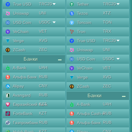
TRC20
TRC20
True USD
Tether
UNI
XTZ
Uniswap
Tezos
USDC
TON
USD Coin
Toncoin
VET
TRX
VeChain
Tron
XVG
TRC20
Verge
True USD
ZEC
UNI
ZCash
Uniswap
Банки
USDC
USD Coin
UAH
A-Bank
VET
VeChain
RUB
Альфа-Банк
XVG
Verge
CNY
Alipay
ZEC
ZCash
RUB
Avangard
Банки
KZT
UAH
Евразийский банк
A-Bank
KZT
RUB
ForteBank
Альфа Cash-in
RUB
RUB
Газпромбанк
Альфа-Банк
KZT
CNY
Halyk Bank
Alipay