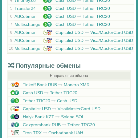
7money.co
Cash USD
Tether TRC20
4
Transfer24
Cash USD
Tether TRC20
5
ABCobmen
Cash USD
Tether TRC20
6
Multixchange
Cash USD
Tether TRC20
7
ABCobmen
Capitalist USD
Visa/MasterCard USD
8
ABCobmen
Capitalist USD
Visa/MasterCard USD
9
Multixchange
Capitalist USD
Visa/MasterCard USD
10
Популярные обмены
Направления обмена
Tinkoff Bank RUB
Monero XMR
Cash USD
Tether TRC20
Tether TRC20
Cash USD
Capitalist USD
Visa/MasterCard USD
Halyk Bank KZT
Solana SOL
Gazprombank RUB
Tether TRC20
Tron TRX
Oschadbank UAH