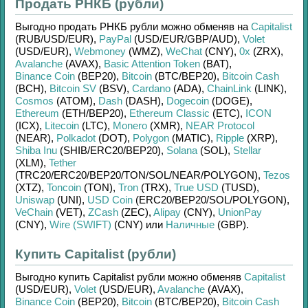
Продать РНКБ (рубли)
Выгодно продать
РНКБ рубли
можно обменяв на
Capitalist
(RUB/
USD/
EUR)
,
PayPal
(USD/
EUR/
GBP/
AUD)
,
Volet
(USD/
EUR)
,
Webmoney
(WMZ)
,
WeChat
(CNY)
,
0x
(ZRX)
,
Avalanche
(AVAX)
,
Basic Attention Token
(BAT)
,
Binance Coin
(BEP20)
,
Bitcoin
(BTC/
BEP20)
,
Bitcoin Cash
(BCH)
,
Bitcoin SV
(BSV)
,
Cardano
(ADA)
,
ChainLink
(LINK)
,
Cosmos
(ATOM)
,
Dash
(DASH)
,
Dogecoin
(DOGE)
,
Ethereum
(ETH/
BEP20)
,
Ethereum Classic
(ETC)
,
ICON
(ICX)
,
Litecoin
(LTC)
,
Monero
(XMR)
,
NEAR Protocol
(NEAR)
,
Polkadot
(DOT)
,
Polygon
(MATIC)
,
Ripple
(XRP)
,
Shiba Inu
(SHIB/
ERC20/
BEP20)
,
Solana
(SOL)
,
Stellar
(XLM)
,
Tether
(TRC20/
ERC20/
BEP20/
TON/
SOL/
NEAR/
POLYGON)
,
Tezos
(XTZ)
,
Toncoin
(TON)
,
Tron
(TRX)
,
True USD
(TUSD)
,
Uniswap
(UNI)
,
USD Coin
(ERC20/
BEP20/
SOL/
POLYGON)
,
VeChain
(VET)
,
ZCash
(ZEC)
,
Alipay
(CNY)
,
UnionPay
(CNY)
,
Wire (SWIFT)
(CNY)
или
Наличные
(GBP)
.
Купить Capitalist (рубли)
Выгодно купить
Capitalist рубли
можно обменяв
Capitalist
(USD/
EUR)
,
Volet
(USD/
EUR)
,
Avalanche
(AVAX)
,
Binance Coin
(BEP20)
,
Bitcoin
(BTC/
BEP20)
,
Bitcoin Cash