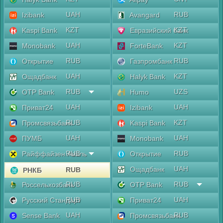
UAH
RUB
Izibank
Avangard
KZT
KZT
Kaspi Bank
Евразийский банк
UAH
KZT
Monobank
ForteBank
RUB
RUB
Открытие
Газпромбанк
UAH
KZT
Ощадбанк
Halyk Bank
RUB
UZS
OTP Bank
Humo
UAH
UAH
Приват24
Izibank
RUB
KZT
Промсвязьбанк
Kaspi Bank
UAH
UAH
ПУМБ
Monobank
RUB
RUB
Райффайзен Аваль
Открытие
UAH
Ощадбанк
RUB
РНКБ
RUB
RUB
Россельхозбанк
OTP Bank
RUB
UAH
Русский Стандарт
Приват24
UAH
RUB
Sense Bank
Промсвязьбанк