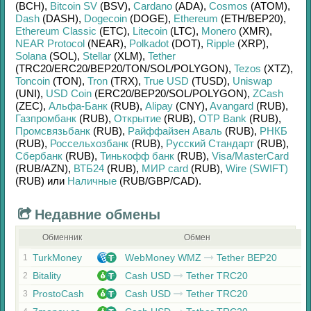
(BCH)
,
Bitcoin SV
(BSV)
,
Cardano
(ADA)
,
Cosmos
(ATOM)
,
Dash
(DASH)
,
Dogecoin
(DOGE)
,
Ethereum
(ETH/
BEP20)
,
Ethereum Classic
(ETC)
,
Litecoin
(LTC)
,
Monero
(XMR)
,
NEAR Protocol
(NEAR)
,
Polkadot
(DOT)
,
Ripple
(XRP)
,
Solana
(SOL)
,
Stellar
(XLM)
,
Tether
(TRC20/
ERC20/
BEP20/
TON/
SOL/
POLYGON)
,
Tezos
(XTZ)
,
Toncoin
(TON)
,
Tron
(TRX)
,
True USD
(TUSD)
,
Uniswap
(UNI)
,
USD Coin
(ERC20/
BEP20/
SOL/
POLYGON)
,
ZCash
(ZEC)
,
Альфа-Банк
(RUB)
,
Alipay
(CNY)
,
Avangard
(RUB)
,
Газпромбанк
(RUB)
,
Открытие
(RUB)
,
OTP Bank
(RUB)
,
Промсвязьбанк
(RUB)
,
Райффайзен Аваль
(RUB)
,
РНКБ
(RUB)
,
Россельхозбанк
(RUB)
,
Русский Стандарт
(RUB)
,
Сбербанк
(RUB)
,
Тинькофф банк
(RUB)
,
Visa/MasterCard
(RUB/
AZN)
,
ВТБ24
(RUB)
,
МИР card
(RUB)
,
Wire (SWIFT)
(RUB)
или
Наличные
(RUB/
GBP/
CAD)
.
Недавние обмены
Обменник
Обмен
TurkMoney
WebMoney WMZ
Tether BEP20
1
Bitality
Cash USD
Tether TRC20
2
ProstoCash
Cash USD
Tether TRC20
3