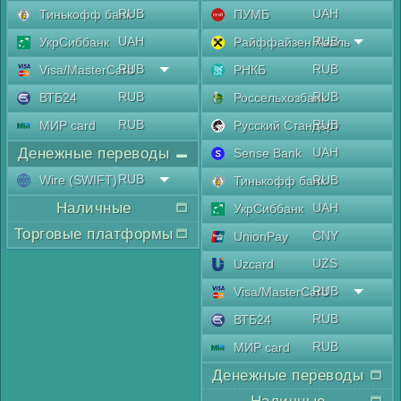
RUB
UAH
Тинькофф банк
ПУМБ
UAH
RUB
УкрСиббанк
Райффайзен Аваль
RUB
RUB
Visa/MasterCard
РНКБ
RUB
RUB
ВТБ24
Россельхозбанк
RUB
RUB
МИР card
Русский Стандарт
Денежные переводы
UAH
Sense Bank
RUB
Wire (SWIFT)
RUB
Тинькофф банк
Наличные
UAH
УкрСиббанк
Торговые платформы
CNY
UnionPay
UZS
Uzcard
RUB
Visa/MasterCard
RUB
ВТБ24
RUB
МИР card
Денежные переводы