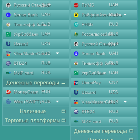
RUB
UAH
Русский Стандарт
ПУМБ
UAH
RUB
Sense Bank
Райффайзен Аваль
RUB
RUB
Тинькофф банк
РНКБ
UAH
RUB
УкрСиббанк
Россельхозбанк
UZS
RUB
Uzcard
Русский Стандарт
RUB
UAH
Visa/MasterCard
Sense Bank
RUB
RUB
ВТБ24
Тинькофф банк
RUB
UAH
МИР card
УкрСиббанк
Денежные переводы
CNY
UnionPay
EUR
MoneyGram
UZS
Uzcard
RUB
Wire (SWIFT)
RUB
Visa/MasterCard
Наличные
RUB
ВТБ24
Торговые платформы
RUB
МИР card
Денежные переводы