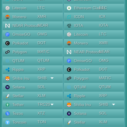
LTC
ETC
Litecoin
Ethereum Classic
XMR
ICX
Monero
ICON
NEAR
IOTA
NEAR Protocol
IOTA
OMG
LTC
OmiseGO
Litecoin
DOT
XMR
Polkadot
Monero
MATIC
NEAR
Polygon
NEAR Protocol
QTUM
OMG
QTUM
OmiseGO
XRP
DOT
Ripple
Polkadot
SHIB
MATIC
Shiba Inu
Polygon
SOL
QTUM
Solana
QTUM
XLM
XRP
Stellar
Ripple
TRC20
SHIB
Tether
Shiba Inu
XTZ
SOL
Tezos
Solana
TON
XLM
Toncoin
Stellar