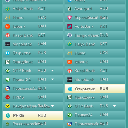
KZT
RUB
Halyk Bank
Avangard
UZS
KZT
Humo
Евразийский банк
UAH
KZT
Izibank
ForteBank
KZT
RUB
Kaspi Bank
Газпромбанк
UAH
KZT
Monobank
Halyk Bank
RUB
UZS
Открытие
Humo
UAH
UAH
Ощадбанк
Izibank
RUB
KZT
OTP Bank
Kaspi Bank
UAH
UAH
Приват24
Monobank
RUB
Промсвязьбанк
RUB
Открытие
UAH
UAH
ПУМБ
Ощадбанк
RUB
RUB
Райффайзен Аваль
OTP Bank
UAH
Приват24
RUB
РНКБ
RUB
RUB
Россельхозбанк
Промсвязьбанк