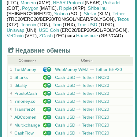
(LTC)
,
Monero
(XMR)
,
NEAR Protocol
(NEAR)
,
Polkadot
(DOT)
,
Polygon
(MATIC)
,
Ripple
(XRP)
,
Shiba Inu
(SHIB/
ERC20/
BEP20)
,
Solana
(SOL)
,
Stellar
(XLM)
,
Tether
(TRC20/
ERC20/
BEP20/
TON/
SOL/
NEAR/
POLYGON)
,
Tezos
(XTZ)
,
Toncoin
(TON)
,
Tron
(TRX)
,
True USD
(TUSD)
,
Uniswap
(UNI)
,
USD Coin
(ERC20/
BEP20/
SOL/
POLYGON)
,
VeChain
(VET)
,
ZCash
(ZEC)
или
Наличные
(GBP/
CAD)
.
Недавние обмены
Обменник
Обмен
TurkMoney
WebMoney WMZ
Tether BEP20
1
Sharks
Cash USD
Tether TRC20
2
Bitality
Cash USD
Tether TRC20
3
ProstoCash
Cash USD
Tether TRC20
4
7money.co
Cash USD
Tether TRC20
5
Transfer24
Cash USD
Tether TRC20
6
ABCobmen
Cash USD
Tether TRC20
7
Multixchange
Cash USD
Tether TRC20
8
CashFlow
Cash USD
Tether TRC20
9