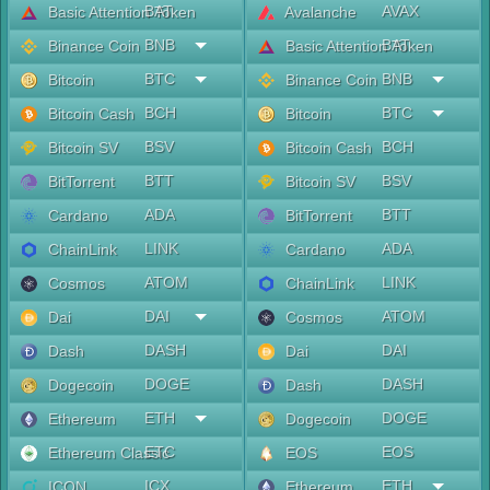
BAT
AVAX
Basic Attention Token
Avalanche
BNB
BAT
Binance Coin
Basic Attention Token
BTC
BNB
Bitcoin
Binance Coin
BCH
BTC
Bitcoin Cash
Bitcoin
BSV
BCH
Bitcoin SV
Bitcoin Cash
BTT
BSV
BitTorrent
Bitcoin SV
ADA
BTT
Cardano
BitTorrent
LINK
ADA
ChainLink
Cardano
ATOM
LINK
Cosmos
ChainLink
DAI
ATOM
Dai
Cosmos
DASH
DAI
Dash
Dai
DOGE
DASH
Dogecoin
Dash
ETH
DOGE
Ethereum
Dogecoin
ETC
EOS
Ethereum Classic
EOS
ICX
ETH
ICON
Ethereum