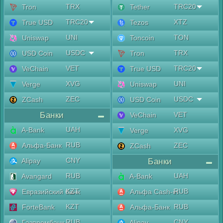
TRX
TRC20
Tron
Tether
TRC20
XTZ
True USD
Tezos
UNI
TON
Uniswap
Toncoin
USDC
TRX
USD Coin
Tron
VET
TRC20
VeChain
True USD
XVG
UNI
Verge
Uniswap
ZEC
USDC
ZCash
USD Coin
Банки
VET
VeChain
UAH
A-Bank
XVG
Verge
RUB
Альфа-Банк
ZEC
ZCash
CNY
Alipay
Банки
RUB
UAH
Avangard
A-Bank
KZT
RUB
Евразийский банк
Альфа Cash-in
KZT
RUB
ForteBank
Альфа-Банк
RUB
CNY
Газпромбанк
Alipay