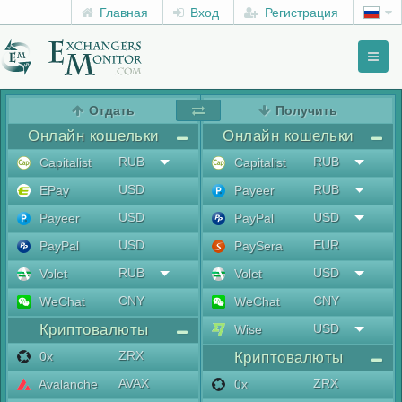
Главная
Вход
Регистрация
Toggl
naviga
menu
Отдать
Получить
Онлайн кошельки
Онлайн кошельки
RUB
RUB
Capitalist
Capitalist
USD
RUB
EPay
Payeer
USD
USD
Payeer
PayPal
USD
EUR
PayPal
PaySera
RUB
USD
Volet
Volet
CNY
CNY
WeChat
WeChat
Криптовалюты
USD
Wise
ZRX
0x
Криптовалюты
AVAX
ZRX
Avalanche
0x