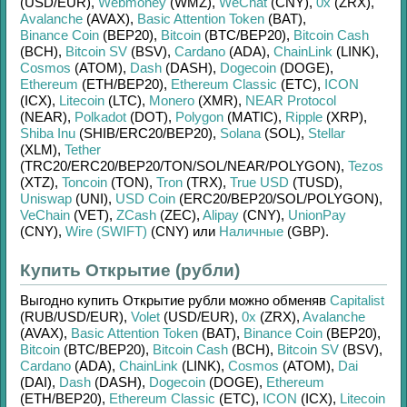
(USD/
EUR)
,
Webmoney
(WMZ)
,
WeChat
(CNY)
,
0x
(ZRX)
,
Avalanche
(AVAX)
,
Basic Attention Token
(BAT)
,
Binance Coin
(BEP20)
,
Bitcoin
(BTC/
BEP20)
,
Bitcoin Cash
(BCH)
,
Bitcoin SV
(BSV)
,
Cardano
(ADA)
,
ChainLink
(LINK)
,
Cosmos
(ATOM)
,
Dash
(DASH)
,
Dogecoin
(DOGE)
,
Ethereum
(ETH/
BEP20)
,
Ethereum Classic
(ETC)
,
ICON
(ICX)
,
Litecoin
(LTC)
,
Monero
(XMR)
,
NEAR Protocol
(NEAR)
,
Polkadot
(DOT)
,
Polygon
(MATIC)
,
Ripple
(XRP)
,
Shiba Inu
(SHIB/
ERC20/
BEP20)
,
Solana
(SOL)
,
Stellar
(XLM)
,
Tether
(TRC20/
ERC20/
BEP20/
TON/
SOL/
NEAR/
POLYGON)
,
Tezos
(XTZ)
,
Toncoin
(TON)
,
Tron
(TRX)
,
True USD
(TUSD)
,
Uniswap
(UNI)
,
USD Coin
(ERC20/
BEP20/
SOL/
POLYGON)
,
VeChain
(VET)
,
ZCash
(ZEC)
,
Alipay
(CNY)
,
UnionPay
(CNY)
,
Wire (SWIFT)
(CNY)
или
Наличные
(GBP)
.
Купить Открытие (рубли)
Выгодно купить
Открытие рубли
можно обменяв
Capitalist
(RUB/
USD/
EUR)
,
Volet
(USD/
EUR)
,
0x
(ZRX)
,
Avalanche
(AVAX)
,
Basic Attention Token
(BAT)
,
Binance Coin
(BEP20)
,
Bitcoin
(BTC/
BEP20)
,
Bitcoin Cash
(BCH)
,
Bitcoin SV
(BSV)
,
Cardano
(ADA)
,
ChainLink
(LINK)
,
Cosmos
(ATOM)
,
Dai
(DAI)
,
Dash
(DASH)
,
Dogecoin
(DOGE)
,
Ethereum
(ETH/
BEP20)
,
Ethereum Classic
(ETC)
,
ICON
(ICX)
,
Litecoin