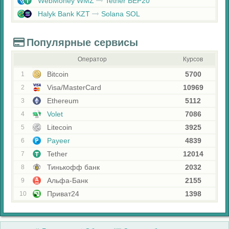
WebMoney WMZ
Tether BEP20
Halyk Bank KZT
Solana SOL
Популярные сервисы
Оператор
Курсов
Bitcoin
5700
1
Visa/MasterCard
10969
2
Ethereum
5112
3
Volet
7086
4
Litecoin
3925
5
Payeer
4839
6
Tether
12014
7
Тинькофф банк
2032
8
Альфа-Банк
2155
9
Приват24
1398
10