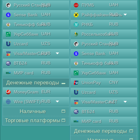
RUB
UAH
Русский Стандарт
ПУМБ
UAH
RUB
Sense Bank
Райффайзен Аваль
RUB
RUB
Тинькофф банк
РНКБ
UAH
RUB
УкрСиббанк
Россельхозбанк
UZS
RUB
Uzcard
Русский Стандарт
RUB
UAH
Visa/MasterCard
Sense Bank
RUB
RUB
ВТБ24
Тинькофф банк
RUB
UAH
МИР card
УкрСиббанк
Денежные переводы
CNY
UnionPay
EUR
MoneyGram
UZS
Uzcard
RUB
Wire (SWIFT)
KZT
Visa/MasterCard
Наличные
RUB
ВТБ24
Торговые платформы
RUB
МИР card
Денежные переводы