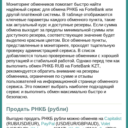
Мониторинг обменников помогает быстро найти
надёжный сервис для обмена
РНКБ
на
ForteBank
или
другой платёжной системы. В таблице отображаются
ключевые параметры каждого обменного пункта, такие
как актуальный курс и доступные резервы. Если сумма
обмена выходит за пределы минимальной суммы или
доступного резерва, соответствующее значение будет
выделено красным цветом. Все обменные пункты,
представленные в мониторинге, проходят тщательную
проверку администрацией сервиса. В список
добавляются только проверенные обменники с хорошей
репутацией и стабильной работой. Однако перед тем как
выполнить обмен
РНКБ RUB
на
ForteBank KZT
,
рекомендуется обратить внимание на резервы
обменника, ограничения по сумме и отзывы
пользователей на информационной странице обменного
сервиса. Это поможет выбрать наиболее подходящий
сервис и выполнить обмен максимально быстро и
безопасно.
Продать РНКБ (рубли)
Выгодно продать
РНКБ рубли
можно обменяв на
Capitalist
(RUB/
USD/
EUR)
,
PayPal
(USD/
EUR/
GBP/
AUD)
,
Volet