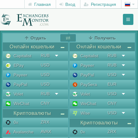
Главная
Вход
Регистрация
Toggl
naviga
menu
Отдать
Получить
Онлайн кошельки
Онлайн кошельки
RUB
RUB
Capitalist
Capitalist
USD
RUB
EPay
Payeer
USD
USD
Payeer
PayPal
USD
EUR
PayPal
PaySera
RUB
USD
Volet
Volet
CNY
CNY
WeChat
WeChat
Криптовалюты
USD
Wise
ZRX
0x
Криптовалюты
AVAX
ZRX
Avalanche
0x