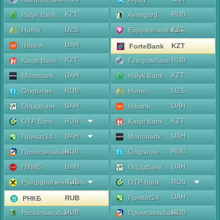
KZT
RUB
Halyk Bank
Avangard
UZS
KZT
Humo
Евразийский банк
UAH
Izibank
KZT
ForteBank
KZT
RUB
Kaspi Bank
Газпромбанк
UAH
KZT
Monobank
Halyk Bank
RUB
UZS
Открытие
Humo
UAH
UAH
Ощадбанк
Izibank
RUB
KZT
OTP Bank
Kaspi Bank
UAH
UAH
Приват24
Monobank
RUB
RUB
Промсвязьбанк
Открытие
UAH
UAH
ПУМБ
Ощадбанк
RUB
RUB
Райффайзен Аваль
OTP Bank
UAH
Приват24
RUB
РНКБ
RUB
RUB
Россельхозбанк
Промсвязьбанк