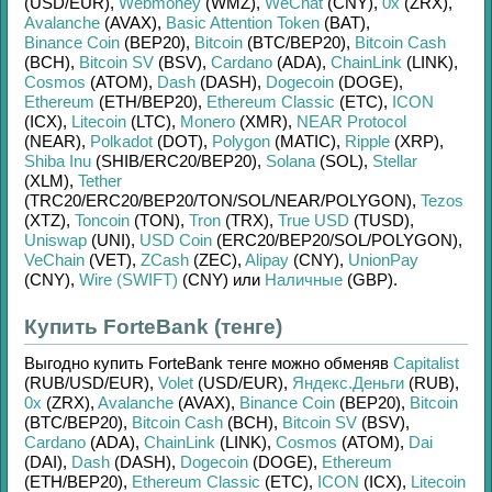
(USD/
EUR)
,
Webmoney
(WMZ)
,
WeChat
(CNY)
,
0x
(ZRX)
,
Avalanche
(AVAX)
,
Basic Attention Token
(BAT)
,
Binance Coin
(BEP20)
,
Bitcoin
(BTC/
BEP20)
,
Bitcoin Cash
(BCH)
,
Bitcoin SV
(BSV)
,
Cardano
(ADA)
,
ChainLink
(LINK)
,
Cosmos
(ATOM)
,
Dash
(DASH)
,
Dogecoin
(DOGE)
,
Ethereum
(ETH/
BEP20)
,
Ethereum Classic
(ETC)
,
ICON
(ICX)
,
Litecoin
(LTC)
,
Monero
(XMR)
,
NEAR Protocol
(NEAR)
,
Polkadot
(DOT)
,
Polygon
(MATIC)
,
Ripple
(XRP)
,
Shiba Inu
(SHIB/
ERC20/
BEP20)
,
Solana
(SOL)
,
Stellar
(XLM)
,
Tether
(TRC20/
ERC20/
BEP20/
TON/
SOL/
NEAR/
POLYGON)
,
Tezos
(XTZ)
,
Toncoin
(TON)
,
Tron
(TRX)
,
True USD
(TUSD)
,
Uniswap
(UNI)
,
USD Coin
(ERC20/
BEP20/
SOL/
POLYGON)
,
VeChain
(VET)
,
ZCash
(ZEC)
,
Alipay
(CNY)
,
UnionPay
(CNY)
,
Wire (SWIFT)
(CNY)
или
Наличные
(GBP)
.
Купить ForteBank (тенге)
Выгодно купить
ForteBank тенге
можно обменяв
Capitalist
(RUB/
USD/
EUR)
,
Volet
(USD/
EUR)
,
Яндекс.Деньги
(RUB)
,
0x
(ZRX)
,
Avalanche
(AVAX)
,
Binance Coin
(BEP20)
,
Bitcoin
(BTC/
BEP20)
,
Bitcoin Cash
(BCH)
,
Bitcoin SV
(BSV)
,
Cardano
(ADA)
,
ChainLink
(LINK)
,
Cosmos
(ATOM)
,
Dai
(DAI)
,
Dash
(DASH)
,
Dogecoin
(DOGE)
,
Ethereum
(ETH/
BEP20)
,
Ethereum Classic
(ETC)
,
ICON
(ICX)
,
Litecoin