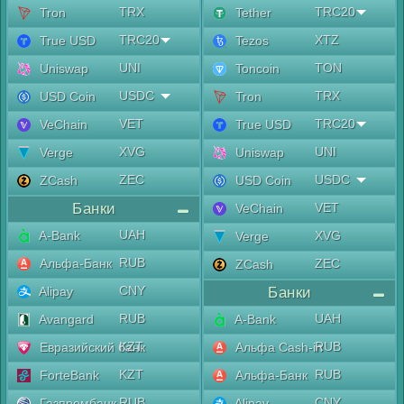
TRX
TRC20
Tron
Tether
TRC20
XTZ
True USD
Tezos
UNI
TON
Uniswap
Toncoin
USDC
TRX
USD Coin
Tron
VET
TRC20
VeChain
True USD
XVG
UNI
Verge
Uniswap
ZEC
USDC
ZCash
USD Coin
Банки
VET
VeChain
UAH
A-Bank
XVG
Verge
RUB
Альфа-Банк
ZEC
ZCash
CNY
Alipay
Банки
RUB
UAH
Avangard
A-Bank
KZT
RUB
Евразийский банк
Альфа Cash-in
KZT
RUB
ForteBank
Альфа-Банк
RUB
CNY
Газпромбанк
Alipay