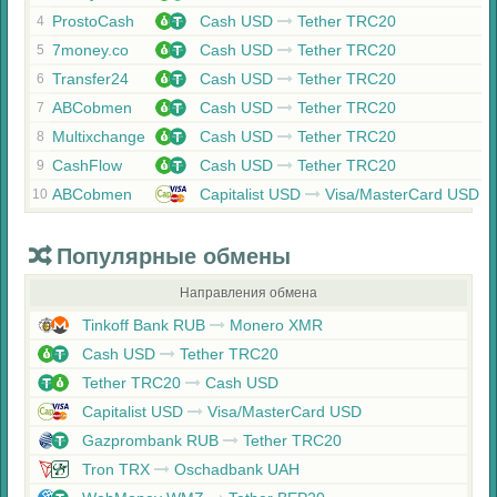
ProstoCash
Cash USD
Tether TRC20
4
7money.co
Cash USD
Tether TRC20
5
Transfer24
Cash USD
Tether TRC20
6
ABCobmen
Cash USD
Tether TRC20
7
Multixchange
Cash USD
Tether TRC20
8
CashFlow
Cash USD
Tether TRC20
9
ABCobmen
Capitalist USD
Visa/MasterCard USD
10
Популярные обмены
Направления обмена
Tinkoff Bank RUB
Monero XMR
Cash USD
Tether TRC20
Tether TRC20
Cash USD
Capitalist USD
Visa/MasterCard USD
Gazprombank RUB
Tether TRC20
Tron TRX
Oschadbank UAH