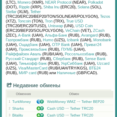
(LTC)
,
Monero
(XMR)
,
NEAR Protocol
(NEAR)
,
Polkadot
(DOT)
,
Ripple
(XRP)
,
Shiba Inu
(ERC20)
,
Solana
(SOL)
,
Stellar
(XLM)
,
Tether
(TRC20/
ERC20/
BEP20/
TON/
SOL/
NEAR/
POLYGON)
,
Tezos
(XTZ)
,
Toncoin
(TON)
,
Tron
(TRX)
,
True USD
(TRC20/
ERC20/
TUSD)
,
Uniswap
(UNI)
,
USD Coin
(ERC20/
BEP20/
SOL/
POLYGON)
,
VeChain
(VET)
,
ZCash
(ZEC)
,
A-Bank
(UAH)
,
Альфа-Банк
(RUB)
,
Avangard
(RUB)
,
Газпромбанк
(RUB)
,
Humo
(UZS)
,
Izibank
(UAH)
,
Monobank
(UAH)
,
Ощадбанк
(UAH)
,
OTP Bank
(UAH)
,
Приват24
(UAH)
,
Промсвязьбанк
(RUB)
,
ПУМБ
(UAH)
,
Райффайзен Аваль
(RUB/
UAH)
,
Россельхозбанк
(RUB)
,
Русский Стандарт
(RUB)
,
Сбербанк
(RUB)
,
Sense Bank
(UAH)
,
Тинькофф банк
(RUB)
,
УкрСиббанк
(UAH)
,
Uzcard
(UZS)
,
Visa/MasterCard
(RUB/
UAH/
TRY/
KGS)
,
ВТБ24
(RUB)
,
МИР card
(RUB)
или
Наличные
(GBP/
CAD)
.
Недавние обмены
Обменник
Обмен
TurkMoney
WebMoney WMZ
Tether BEP20
1
Sharks
Cash USD
Tether TRC20
2
Bitality
Cash USD
Tether TRC20
3