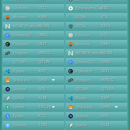
LTC
ETC
Litecoin
Ethereum Classic
XMR
ICX
Monero
ICON
NEAR
IOTA
NEAR Protocol
IOTA
OMG
LTC
OmiseGO
Litecoin
DOT
XMR
Polkadot
Monero
MATIC
NEAR
Polygon
NEAR Protocol
QTUM
OMG
QTUM
OmiseGO
XRP
DOT
Ripple
Polkadot
SHIB
MATIC
Shiba Inu
Polygon
SOL
QTUM
Solana
QTUM
XLM
XRP
Stellar
Ripple
TRC20
SHIB
Tether
Shiba Inu
XTZ
SOL
Tezos
Solana
TON
XLM
Toncoin
Stellar