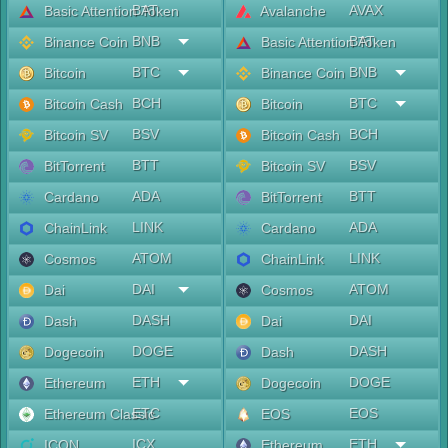
BAT
AVAX
Basic Attention Token
Avalanche
BNB
BAT
Binance Coin
Basic Attention Token
BTC
BNB
Bitcoin
Binance Coin
BCH
BTC
Bitcoin Cash
Bitcoin
BSV
BCH
Bitcoin SV
Bitcoin Cash
BTT
BSV
BitTorrent
Bitcoin SV
ADA
BTT
Cardano
BitTorrent
LINK
ADA
ChainLink
Cardano
ATOM
LINK
Cosmos
ChainLink
DAI
ATOM
Dai
Cosmos
DASH
DAI
Dash
Dai
DOGE
DASH
Dogecoin
Dash
ETH
DOGE
Ethereum
Dogecoin
ETC
EOS
Ethereum Classic
EOS
ICX
ETH
ICON
Ethereum