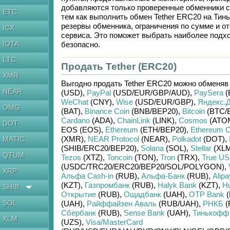
добавляются только проверенные обменники с
ETC
тем как выполнить обмен
Tether ERC20
на
Тин
резервы обменника, ограничения по сумме и 
ICX
сервиса. Это поможет выбрать наиболее подх
IOTA
безопасно.
LTC
Продать Tether (ERC20)
XMR
Выгодно продать
Tether ERC20
можно обменяв
NEAR
(USD)
,
PayPal
(USD/
EUR/
GBP/
AUD)
,
PaySera
(
WeChat
(CNY)
,
Wise
(USD/
EUR/
GBP)
,
Яндекс.Д
OMG
(BAT)
,
Binance Coin
(BNB/
BEP20)
,
Bitcoin
(BTC/
Cardano
(ADA)
,
ChainLink
(LINK)
,
Cosmos
(ATO
DOT
EOS (EOS)
,
Ethereum
(ETH/
BEP20)
,
Ethereum C
(XMR)
,
NEAR Protocol
(NEAR)
,
Polkadot
(DOT)
,
MATIC
(SHIB/
ERC20/
BEP20)
,
Solana
(SOL)
,
Stellar
(XLM
QTUM
Tezos
(XTZ)
,
Toncoin
(TON)
,
Tron
(TRX)
,
True U
(USDC/
TRC20/
ERC20/
BEP20/
SOL/
POLYGON)
,
XRP
Альфа Cash-in
(RUB)
,
Альфа-Банк
(RUB)
,
Alipa
(KZT)
,
Газпромбанк
(RUB)
,
Halyk Bank
(KZT)
,
H
SHIB
Открытие
(RUB)
,
Ощадбанк
(UAH)
,
OTP Bank
(
SOL
(UAH)
,
Райффайзен Аваль
(RUB/
UAH)
,
РНКБ
(
Сбербанк
(RUB)
,
Sense Bank
(UAH)
,
Тинькофф
XLM
(UZS)
,
Visa/MasterCard