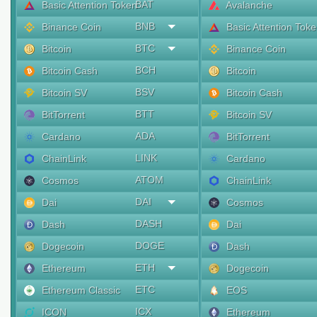
BAT
Basic Attention Token
Avalanche
BNB
Binance Coin
Basic Attention Tok
BTC
Bitcoin
Binance Coin
BCH
Bitcoin Cash
Bitcoin
BSV
Bitcoin SV
Bitcoin Cash
BTT
BitTorrent
Bitcoin SV
ADA
Cardano
BitTorrent
LINK
ChainLink
Cardano
ATOM
Cosmos
ChainLink
DAI
Dai
Cosmos
DASH
Dash
Dai
DOGE
Dogecoin
Dash
ETH
Ethereum
Dogecoin
ETC
Ethereum Classic
EOS
ICX
ICON
Ethereum