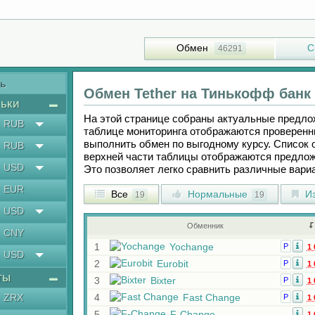
Обмен
С
46291
ть
Обмен
Tether
на
Тинькофф банк
ьки
На этой странице собраны актуальные предл
RUB
таблице мониторинга отображаются проверенн
выполнить обмен по выгодному курсу. Список 
RUB
верхней части таблицы отображаются предлож
USD
Это позволяет легко сравнить различные вар
EUR
Все
Нормальные
Из
19
19
USD
Обменник
CNY
1
Yochange
Р
1 
USD
2
Eurobit
Р
1 
ты
3
Bixter
Р
1 
ZRX
4
Fast Change
Р
1 
5
F-Change
1 