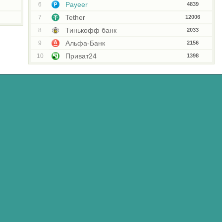
Payeer
6
4839
Tether
7
12006
Тинькофф банк
8
2033
Альфа-Банк
9
2156
Приват24
10
1398