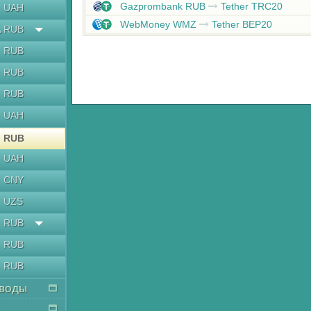
Gazprombank RUB
Tether TRC20
UAH
WebMoney WMZ
Tether BEP20
RUB
ь
RUB
RUB
RUB
UAH
RUB
UAH
CNY
UZS
RUB
RUB
RUB
воды