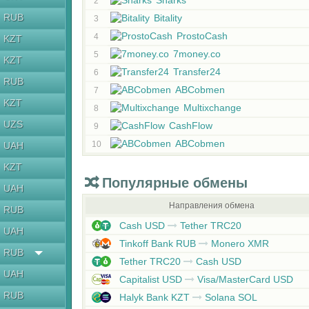
Sharks
2
RUB
Bitality
3
ProstoCash
4
KZT
7money.co
5
KZT
Transfer24
6
RUB
ABCobmen
7
KZT
Multixchange
8
UZS
CashFlow
9
ABCobmen
10
UAH
KZT
Популярные обмены
UAH
Направления обмена
RUB
Cash USD
Tether TRC20
UAH
Tinkoff Bank RUB
Monero XMR
RUB
Tether TRC20
Cash USD
UAH
Capitalist USD
Visa/MasterCard USD
RUB
Halyk Bank KZT
Solana SOL