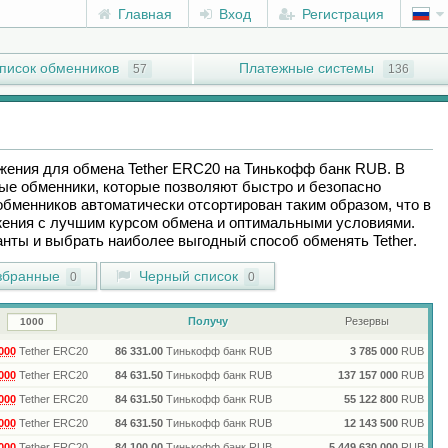
Главная
Вход
Регистрация
писок обменников
Платежные системы
57
136
ожения для обмена
Tether ERC20
на
Тинькофф банк RUB
. В
ые обменники, которые позволяют быстро и безопасно
обменников автоматически отсортирован таким образом, что в
ения с лучшим курсом обмена и оптимальными условиями.
ианты и выбрать наиболее выгодный способ обменять
Tether
.
бранные
Черный список
0
0
Получу
Резервы
000
Tether ERC20
86 331.00
Тинькофф банк RUB
3 785 000
RUB
000
Tether ERC20
84 631.50
Тинькофф банк RUB
137 157 000
RUB
000
Tether ERC20
84 631.50
Тинькофф банк RUB
55 122 800
RUB
000
Tether ERC20
84 631.50
Тинькофф банк RUB
12 143 500
RUB
000
Tether ERC20
84 100.00
Тинькофф банк RUB
5 449 630 000
RUB