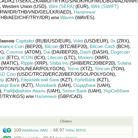
CAD/
KZT/
SEK/
CZK/
AMD/
TRY/
KGS/
NOK/
HUF/
MDL/
BGN/
AZN/
INR/
,
Western Union (USD)
,
Wire (SEPA)
(EUR)
,
Wire (SWIFT)
RW/
IDR/
THB/
VND/
GEL/
LKR/
AED)
,
Наличные
THB/
AED/
CHF/
TRY/
IDR)
или
Waves
(WAVES)
.
бменяв
Capitalist
(RUB/
USD/
EUR)
,
Volet
(USD/
EUR)
,
0x
(ZRX)
,
inance Coin
(BEP20)
,
Bitcoin
(BTC/
BEP20)
,
Bitcoin Cash
(BCH)
,
K)
,
Cosmos
(ATOM)
,
Dai
(DAI/
BEP20)
,
Dash
(DASH)
,
Dogecoin
sic
(ETC)
,
ICON
(ICX)
,
Litecoin
(LTC)
,
Monero
(XMR)
,
(MATIC)
,
Ripple
(XRP)
,
Shiba Inu
(SHIB/
ERC20/
BEP20)
,
Solana
0/
TON/
SOL/
NEAR/
POLYGON)
,
Tezos
(XTZ)
,
Toncoin
(TON)
,
SD Coin
(USDC/
TRC20/
ERC20/
BEP20/
SOL/
POLYGON)
,
pay
(CNY)
,
Евразийский банк
(KZT)
,
ForteBank
(KZT)
,
aspi Bank
(KZT)
,
Monobank
(UAH)
,
Ощадбанк
(UAH)
,
)
,
Райффайзен Аваль
(UAH)
,
Sense Bank
(UAH)
,
УкрСиббанк
T/
TRY/
KGS)
или
Наличные
(GBP/
CAD)
.
Обмен
100
68.97
WebMoney WMZ
Tether BEP20