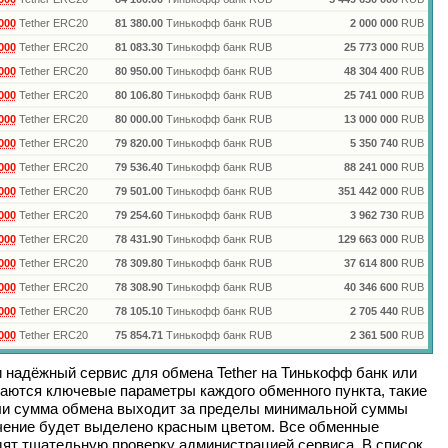
000
Tether ERC20
81 380.00
Тинькофф банк RUB
2 000 000
RUB
000
Tether ERC20
81 083.30
Тинькофф банк RUB
25 773 000
RUB
000
Tether ERC20
80 950.00
Тинькофф банк RUB
48 304 400
RUB
000
Tether ERC20
80 106.80
Тинькофф банк RUB
25 741 000
RUB
000
Tether ERC20
80 000.00
Тинькофф банк RUB
13 000 000
RUB
000
Tether ERC20
79 820.00
Тинькофф банк RUB
5 350 740
RUB
000
Tether ERC20
79 536.40
Тинькофф банк RUB
88 241 000
RUB
000
Tether ERC20
79 501.00
Тинькофф банк RUB
351 442 000
RUB
000
Tether ERC20
79 254.60
Тинькофф банк RUB
3 962 730
RUB
000
Tether ERC20
78 431.90
Тинькофф банк RUB
129 663 000
RUB
000
Tether ERC20
78 309.80
Тинькофф банк RUB
37 614 800
RUB
000
Tether ERC20
78 308.90
Тинькофф банк RUB
40 346 600
RUB
000
Tether ERC20
78 105.10
Тинькофф банк RUB
2 705 440
RUB
000
Tether ERC20
75 854.71
Тинькофф банк RUB
2 361 500
RUB
и надёжный сервис для обмена
Tether
на
Тинькофф банк
или
аются ключевые параметры каждого обменного пункта, такие
сли сумма обмена выходит за пределы минимальной суммы
ачение будет выделено красным цветом. Все обменные
дят тщательную проверку администрацией сервиса. В список