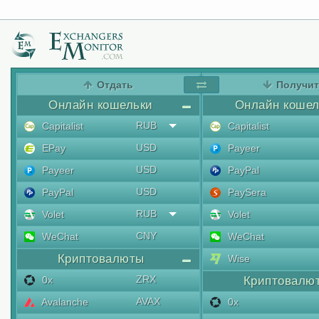
Отдать
Получи
Онлайн кошельки
Онлайн кошел
RUB
Capitalist
Capitalist
USD
EPay
Payeer
USD
Payeer
PayPal
USD
PayPal
PaySera
RUB
Volet
Volet
CNY
WeChat
WeChat
Криптовалюты
Wise
ZRX
0x
Криптовалю
AVAX
Avalanche
0x