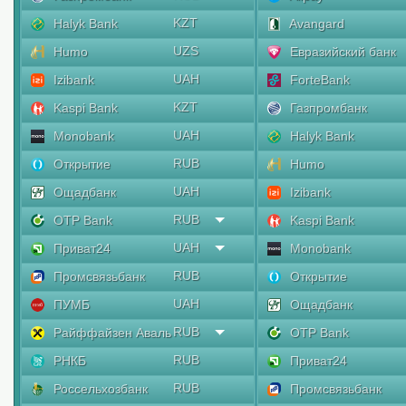
KZT
Halyk Bank
Avangard
UZS
Humo
Евразийский банк
UAH
Izibank
ForteBank
KZT
Kaspi Bank
Газпромбанк
UAH
Monobank
Halyk Bank
RUB
Открытие
Humo
UAH
Ощадбанк
Izibank
RUB
OTP Bank
Kaspi Bank
UAH
Приват24
Monobank
RUB
Промсвязьбанк
Открытие
UAH
ПУМБ
Ощадбанк
RUB
Райффайзен Аваль
OTP Bank
RUB
РНКБ
Приват24
RUB
Россельхозбанк
Промсвязьбанк