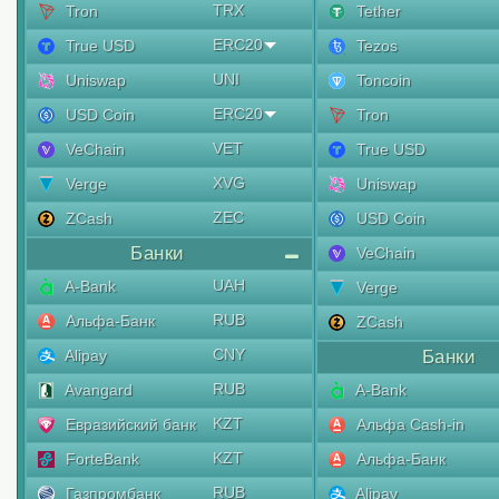
TRX
Tron
Tether
ERC20
True USD
Tezos
UNI
Uniswap
Toncoin
ERC20
USD Coin
Tron
VET
VeChain
True USD
XVG
Verge
Uniswap
ZEC
ZCash
USD Coin
Банки
VeChain
UAH
A-Bank
Verge
RUB
Альфа-Банк
ZCash
CNY
Alipay
Банки
RUB
Avangard
A-Bank
KZT
Евразийский банк
Альфа Cash-in
KZT
ForteBank
Альфа-Банк
RUB
Газпромбанк
Alipay