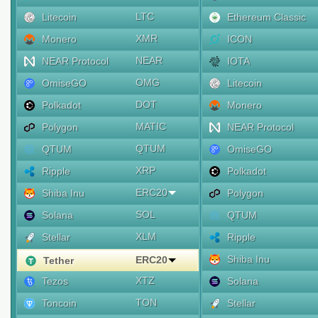
LTC
Litecoin
Ethereum Classic
XMR
Monero
ICON
NEAR
NEAR Protocol
IOTA
OMG
OmiseGO
Litecoin
DOT
Polkadot
Monero
MATIC
Polygon
NEAR Protocol
QTUM
QTUM
OmiseGO
XRP
Ripple
Polkadot
ERC20
Shiba Inu
Polygon
SOL
Solana
QTUM
XLM
Stellar
Ripple
Shiba Inu
ERC20
Tether
XTZ
Tezos
Solana
TON
Toncoin
Stellar