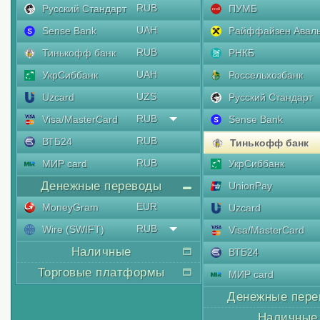
RUB
Русский Стандарт
ПУМБ
UAH
Sense Bank
Райффайзен Авал
RUB
Тинькофф банк
РНКБ
UAH
УкрСиббанк
Россельхозбанк
UZS
Uzcard
Русский Стандарт
RUB
Visa/MasterCard
Sense Bank
RUB
ВТБ24
Тинькофф банк
RUB
МИР card
УкрСиббанк
Денежные переводы
UnionPay
EUR
MoneyGram
Uzcard
RUB
Wire (SWIFT)
Visa/MasterCard
Наличные
ВТБ24
Торговые платформы
МИР card
Денежные пере
Наличные