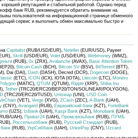
 хорошей репутацией и стабильной работой. Однако перед
ькофф банк RUB
, рекомендуется обратить внимание на
отзывы пользователей на информационной странице обменного
одящий сервис и выполнить обмен максимально быстро и
 на
Capitalist
(RUB/
USD/
EUR)
,
Neteller
(EUR/
USD)
,
Payeer
EUR)
,
Skrill
(USD/
EUR)
,
Volet
(USD/
EUR)
,
Webmoney
(WMZ)
,
еньги
(RUB)
,
0x
(ZRX)
,
Avalanche
(AVAX)
,
Basic Attention Token
BEP20)
,
Bitcoin Cash
(BCH)
,
Bitcoin SV
(BSV)
,
BitTorrent
(BTT)
,
M)
,
Dai (DAI)
,
Dash
(DASH)
,
Decred (DCR)
,
Dogecoin
(DOGE)
,
lassic
(ETC)
,
ICON
(ICX)
,
IOTA (IOTA)
,
Litecoin
(LTC)
,
Monero
Polygon
(MATIC)
,
QTUM
(QTUM)
,
Ripple
(XRP)
,
Shiba Inu
)
,
Tether
(TRC20/
ERC20/
BEP20/
TON/
SOL/
NEAR/
POLYGON)
,
SD
(TRC20/
ERC20/
TUSD)
,
Uniswap
(UNI)
,
USD Coin
VeChain
(VET)
,
Verge
(XVG)
,
ZCash
(ZEC)
,
A-Bank
(UAH)
,
y
(CNY)
,
Avangard
(RUB)
,
Евразийский банк
(KZT)
,
ForteBank
umo
(UZS)
,
Izibank
(UAH)
,
Kaspi Bank
(KZT)
,
Monobank
(UAH)
,
RUB/
UAH)
,
Приват24
(UAH)
,
Промсвязьбанк
(RUB)
,
ПУМБ
RUB)
,
Россельхозбанк
(RUB)
,
Русский Стандарт
(RUB)
,
 банк
(RUB)
,
УкрСиббанк
(UAH)
,
UnionPay
(CNY)
,
Uzcard