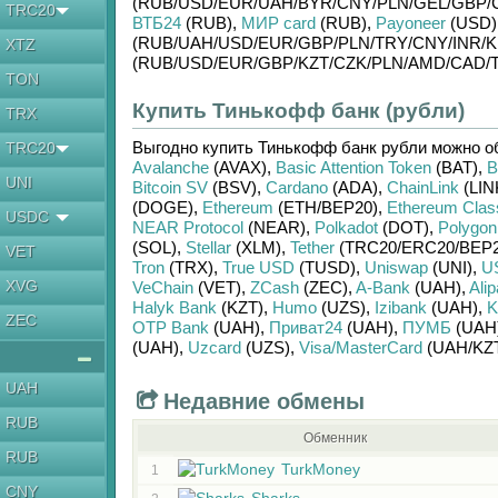
(RUB/
USD/
EUR/
UAH/
BYR/
CNY/
PLN/
GEL/
GBP/
TRC20
ВТБ24
(RUB)
,
МИР card
(RUB)
,
Payoneer
(USD)
(RUB/
UAH/
USD/
EUR/
GBP/
PLN/
TRY/
CNY/
INR/
K
XTZ
(RUB/
USD/
EUR/
GBP/
KZT/
CZK/
PLN/
AMD/
CAD/
TON
Купить Тинькофф банк (рубли)
TRX
Выгодно купить
Тинькофф банк рубли
можно о
TRC20
Avalanche
(AVAX)
,
Basic Attention Token
(BAT)
,
B
UNI
Bitcoin SV
(BSV)
,
Cardano
(ADA)
,
ChainLink
(LIN
(DOGE)
,
Ethereum
(ETH/
BEP20)
,
Ethereum Clas
USDC
NEAR Protocol
(NEAR)
,
Polkadot
(DOT)
,
Polygon
(SOL)
,
Stellar
(XLM)
,
Tether
(TRC20/
ERC20/
BEP2
VET
Tron
(TRX)
,
True USD
(TUSD)
,
Uniswap
(UNI)
,
U
XVG
VeChain
(VET)
,
ZCash
(ZEC)
,
A-Bank
(UAH)
,
Ali
Halyk Bank
(KZT)
,
Humo
(UZS)
,
Izibank
(UAH)
,
K
ZEC
OTP Bank
(UAH)
,
Приват24
(UAH)
,
ПУМБ
(UAH
(UAH)
,
Uzcard
(UZS)
,
Visa/MasterCard
(UAH/
KZ
UAH
Недавние обмены
RUB
Обменник
RUB
TurkMoney
1
CNY