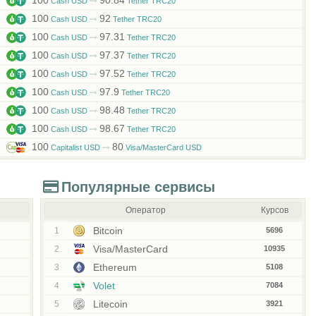
100
90.84
Cash USD
Tether TRC20
100
92
Cash USD
Tether TRC20
100
97.31
Cash USD
Tether TRC20
100
97.37
Cash USD
Tether TRC20
100
97.52
Cash USD
Tether TRC20
100
97.9
Cash USD
Tether TRC20
100
98.48
Cash USD
Tether TRC20
100
98.67
Cash USD
Tether TRC20
100
80
Capitalist USD
Visa/MasterCard USD
Популярные сервисы
Оператор
Курсов
Bitcoin
1
5696
Visa/MasterCard
2
10935
Ethereum
3
5108
Volet
4
7084
Litecoin
5
3921