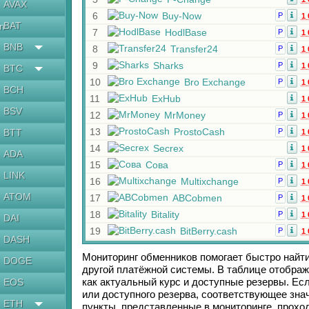
AVAX
6
Buy-Now
Р
1 
BAT
en
7
HodlBase
Р
1 
BNB
8
Transfer24
Р
1 
9
Sharks
Р
1 
BTC
10
Bro Exchange
Р
1 
BCH
11
ExHub
1 
BSV
12
MrMoney
Р
1 
13
ProstoCash
BTT
Р
1 
14
Secrex
1 
ADA
15
Сова
Р
1 
LINK
16
Multixchange
Р
1 
ATOM
17
ABCobmen
Р
1 
18
Bitality
Р
1 
DAI
19
BitBerry.cash
Р
1 
DASH
Мониторинг обменников помогает быстро найт
DOGE
другой платёжной системы. В таблице отображ
как актуальный курс и доступные резервы. Е
EOS
или доступного резерва, соответствующее зн
ETH
пункты, представленные в мониторинге, прохо