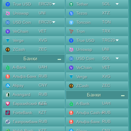
ERC20
SOL
True USD
Tether
UNI
XTZ
Uniswap
Tezos
ERC20
TON
USD Coin
Toncoin
VET
TRX
VeChain
Tron
XVG
TRC20
Verge
True USD
ZEC
UNI
ZCash
Uniswap
Банки
SOL
USD Coin
UAH
A-Bank
VET
VeChain
RUB
Альфа-Банк
XVG
Verge
CNY
Alipay
ZEC
ZCash
RUB
Avangard
Банки
KZT
UAH
Евразийский банк
A-Bank
KZT
RUB
ForteBank
Альфа Cash-in
RUB
RUB
Газпромбанк
Альфа-Банк
KZT
CNY
Halyk Bank
Alipay