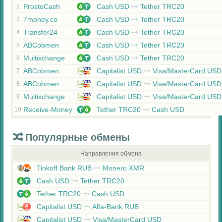
ProstoCash
Cash USD
Tether TRC20
2
7money.co
Cash USD
Tether TRC20
3
Transfer24
Cash USD
Tether TRC20
4
ABCobmen
Cash USD
Tether TRC20
5
Multixchange
Cash USD
Tether TRC20
6
ABCobmen
Capitalist USD
Visa/MasterCard USD
7
ABCobmen
Capitalist USD
Visa/MasterCard USD
8
Multixchange
Capitalist USD
Visa/MasterCard USD
9
Receive-Money
Tether TRC20
Cash USD
10
Популярные обмены
Направления обмена
Tinkoff Bank RUB
Monero XMR
Cash USD
Tether TRC20
Tether TRC20
Cash USD
Capitalist USD
Alfa-Bank RUB
Capitalist USD
Visa/MasterCard USD