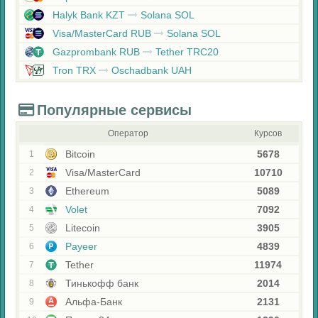
Halyk Bank KZT
Solana SOL
Visa/MasterCard RUB
Solana SOL
Gazprombank RUB
Tether TRC20
Tron TRX
Oschadbank UAH
Популярные сервисы
Оператор
Курсов
Bitcoin
5678
1
Visa/MasterCard
10710
2
Ethereum
5089
3
Volet
7092
4
Litecoin
3905
5
Payeer
4839
6
Tether
11974
7
Тинькофф банк
2014
8
Альфа-Банк
2131
9