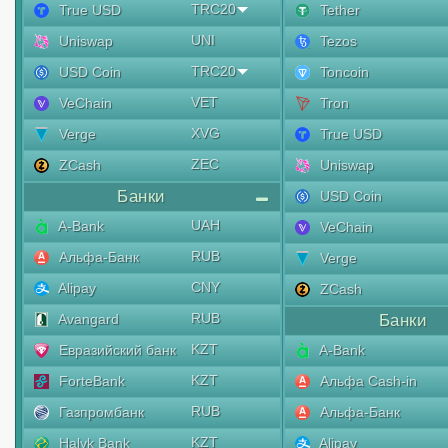
TRC20
True USD
Tether
UNI
Uniswap
Tezos
TRC20
USD Coin
Toncoin
VET
VeChain
Tron
XVG
Verge
True USD
ZEC
ZCash
Uniswap
Банки
USD Coin
UAH
A-Bank
VeChain
RUB
Альфа-Банк
Verge
CNY
Alipay
ZCash
RUB
Avangard
Банки
KZT
Евразийский банк
A-Bank
KZT
ForteBank
Альфа Cash-in
RUB
Газпромбанк
Альфа-Банк
KZT
Halyk Bank
Alipay