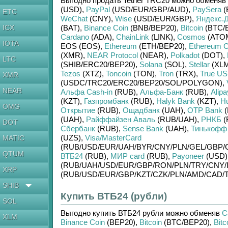
Выгодно продать
Tether TRC20
можно обменяв
(USD)
,
PayPal
(USD/
EUR/
GBP/
AUD)
,
PaySera
(
ETC
WeChat
(CNY)
,
Wise
(USD/
EUR/
GBP)
,
Яндекс.Д
ICX
(BAT)
,
Binance Coin
(BNB/
BEP20)
,
Bitcoin
(BTC/
Cardano
(ADA)
,
ChainLink
(LINK)
,
Cosmos
(ATO
IOTA
EOS (EOS)
,
Ethereum
(ETH/
BEP20)
,
Ethereum C
(XMR)
,
NEAR Protocol
(NEAR)
,
Polkadot
(DOT)
,
LTC
(SHIB/
ERC20/
BEP20)
,
Solana
(SOL)
,
Stellar
(XLM
Tezos
(XTZ)
,
Toncoin
(TON)
,
Tron
(TRX)
,
True U
XMR
(USDC/
TRC20/
ERC20/
BEP20/
SOL/
POLYGON)
,
NEAR
Альфа Cash-in
(RUB)
,
Альфа-Банк
(RUB)
,
Alipa
(KZT)
,
Газпромбанк
(RUB)
,
Halyk Bank
(KZT)
,
H
OMG
Открытие
(RUB)
,
Ощадбанк
(UAH)
,
OTP Bank
(
(UAH)
,
Райффайзен Аваль
(RUB/
UAH)
,
РНКБ
(
DOT
Сбербанк
(RUB)
,
Sense Bank
(UAH)
,
Тинькофф
(UZS)
,
Visa/MasterCard
MATIC
(RUB/
USD/
EUR/
UAH/
BYR/
CNY/
PLN/
GEL/
GBP/
QTUM
ВТБ24
(RUB)
,
МИР card
(RUB)
,
Payoneer
(USD)
(RUB/
UAH/
USD/
EUR/
GBP/
RON/
PLN/
TRY/
CNY/
XRP
(RUB/
USD/
EUR/
GBP/
KZT/
CZK/
PLN/
AMD/
CAD/
SHIB
Купить ВТБ24 (рубли)
SOL
Выгодно купить
ВТБ24 рубли
можно обменяв
Ca
XLM
Binance Coin
(BEP20)
,
Bitcoin
(BTC/
BEP20)
,
Bitc