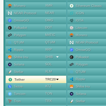
XMR
Monero
Ethereum Classic
NEAR
NEAR Protocol
ICON
OMG
OmiseGO
IOTA
DOT
Polkadot
Litecoin
MATIC
Polygon
Monero
QTUM
QTUM
NEAR Protocol
XRP
Ripple
OmiseGO
SHIB
Shiba Inu
Polkadot
SOL
Solana
Polygon
XLM
Stellar
QTUM
Ripple
TRC20
Tether
XTZ
Tezos
Shiba Inu
TON
Toncoin
Solana
TRX
Tron
Stellar