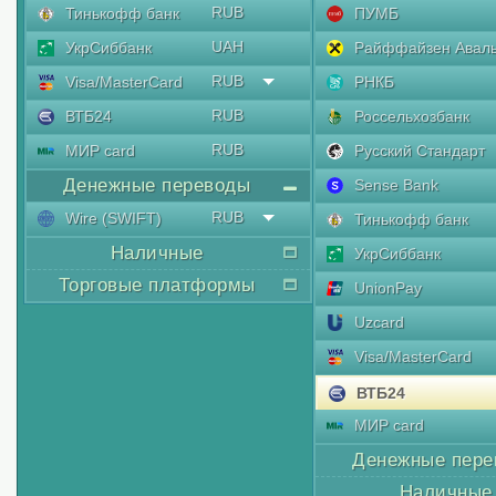
RUB
Тинькофф банк
ПУМБ
UAH
УкрСиббанк
Райффайзен Авал
RUB
Visa/MasterCard
РНКБ
RUB
ВТБ24
Россельхозбанк
RUB
МИР card
Русский Стандарт
Денежные переводы
Sense Bank
RUB
Wire (SWIFT)
Тинькофф банк
Наличные
УкрСиббанк
Торговые платформы
UnionPay
Uzcard
Visa/MasterCard
ВТБ24
МИР card
Денежные пере
Наличные