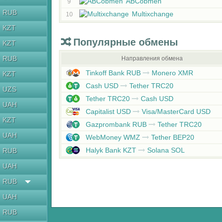
ABCobmen
9
RUB
Multixchange
10
KZT
Популярные обмены
KZT
RUB
Направления обмена
Tinkoff Bank RUB
Monero XMR
KZT
Cash USD
Tether TRC20
UZS
Tether TRC20
Cash USD
UAH
Capitalist USD
Visa/MasterCard USD
KZT
Gazprombank RUB
Tether TRC20
UAH
WebMoney WMZ
Tether BEP20
Halyk Bank KZT
Solana SOL
RUB
UAH
RUB
UAH
RUB