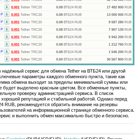
0.001
Tether TRC20
0.08
ВТБ24 RUB
17 482 800
RUB
Р
0.001
Tether TRC20
0.08
ВТБ24 RUB
13 000 000
RUB
Р
0.001
Tether TRC20
0.08
ВТБ24 RUB
9 587 280
RUB
Р
0.001
Tether TRC20
0.08
ВТБ24 RUB
7 907 130
RUB
0.001
Tether TRC20
0.08
ВТБ24 RUB
5 942 200
RUB
0.001
Tether TRC20
0.08
ВТБ24 RUB
1 212 760
RUB
Р
0.001
Tether TRC20
0.08
ВТБ24 RUB
1 546 200
RUB
0.001
Tether TRC20
0.00
ВТБ24 RUB
30 567 800
RUB
и надёжный сервис для обмена
Tether
на
ВТБ24
или другой
лючевые параметры каждого обменного пункта, такие как
сумма обмена выходит за пределы минимальной суммы или
ие будет выделено красным цветом. Все обменные пункты,
ельную проверку администрацией сервиса. В список
 хорошей репутацией и стабильной работой. Однако перед
24 RUB
, рекомендуется обратить внимание на резервы
льзователей на информационной странице обменного сервиса.
рвис и выполнить обмен максимально быстро и безопасно.