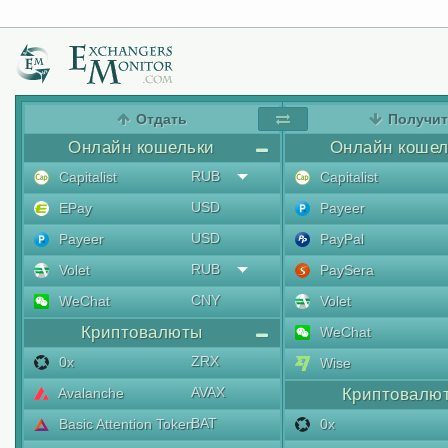
Отдать
Получи
Онлайн кошельки
Онлайн кошел
RUB
Capitalist
Capitalist
USD
EPay
Payeer
USD
Payeer
PayPal
RUB
Volet
PaySera
CNY
WeChat
Volet
Криптовалюты
WeChat
ZRX
0x
Wise
AVAX
Avalanche
Криптовалю
BAT
Basic Attention Token
0x