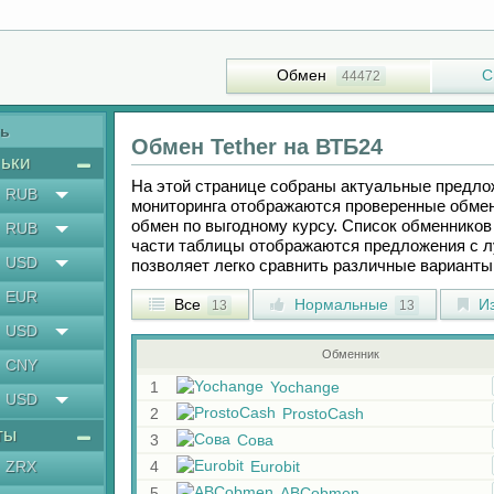
Обмен
С
44472
ть
Обмен
Tether
на
ВТБ24
ьки
На этой странице собраны актуальные предл
RUB
мониторинга отображаются проверенные обмен
обмен по выгодному курсу. Список обменников 
RUB
части таблицы отображаются предложения с 
USD
позволяет легко сравнить различные вариант
EUR
Все
Нормальные
Из
13
13
USD
Обменник
CNY
1
Yochange
USD
2
ProstoCash
ты
3
Сова
ZRX
4
Eurobit
5
ABCobmen