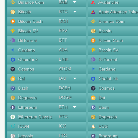
BNB
Binance Coin
Avalanche
BTC
Bitcoin
Basic Attention Tok
BCH
Bitcoin Cash
Binance Coin
BSV
Bitcoin SV
Bitcoin
BTT
BitTorrent
Bitcoin Cash
ADA
Cardano
Bitcoin SV
LINK
ChainLink
BitTorrent
ATOM
Cosmos
Cardano
DAI
Dai
ChainLink
DASH
Dash
Cosmos
DOGE
Dogecoin
Dai
ETH
Ethereum
Dash
ETC
Ethereum Classic
Dogecoin
ICX
ICON
EOS
LTC
Litecoin
Ethereum