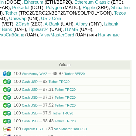
in
(DOGE)
,
Ethereum
(ETH/
BEP20)
,
Ethereum Classic
(ETC)
,
EAR)
,
Polkadot
(DOT)
,
Polygon
(MATIC)
,
Ripple
(XRP)
,
Shiba Inu
)
,
Tether
(TRC20/
ERC20/
BEP20/
TON/
SOL/
POLYGON)
,
Tezos
SD)
,
Uniswap
(UNI)
,
USD Coin
n
(VET)
,
ZCash
(ZEC)
,
A-Bank
(UAH)
,
Alipay
(CNY)
,
Izibank
 Bank
(UAH)
,
Приват24
(UAH)
,
ПУМБ
(UAH)
,
УкрСиббанк
(UAH)
,
Visa/MasterCard
(UAH)
или
Наличные
Обмен
100
68.97
WebMoney WMZ
Tether BEP20
100
92
Cash USD
Tether TRC20
100
97.31
Cash USD
Tether TRC20
100
97.37
Cash USD
Tether TRC20
100
97.52
Cash USD
Tether TRC20
100
97.9
Cash USD
Tether TRC20
100
98.48
Cash USD
Tether TRC20
100
80
Capitalist USD
Visa/MasterCard USD