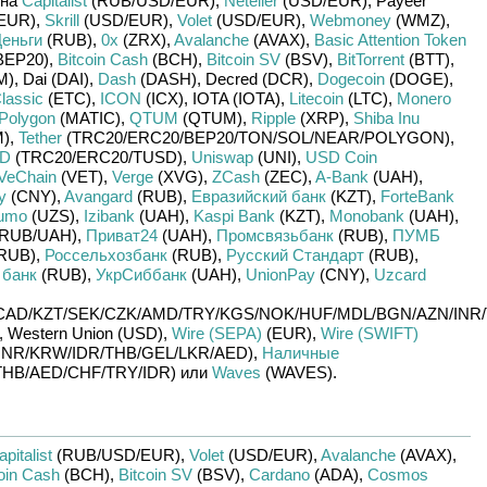
 на
Capitalist
(RUB/
USD/
EUR)
,
Neteller
(USD/
EUR)
,
Payeer
EUR)
,
Skrill
(USD/
EUR)
,
Volet
(USD/
EUR)
,
Webmoney
(WMZ)
,
еньги
(RUB)
,
0x
(ZRX)
,
Avalanche
(AVAX)
,
Basic Attention Token
BEP20)
,
Bitcoin Cash
(BCH)
,
Bitcoin SV
(BSV)
,
BitTorrent
(BTT)
,
M)
,
Dai (DAI)
,
Dash
(DASH)
,
Decred (DCR)
,
Dogecoin
(DOGE)
,
lassic
(ETC)
,
ICON
(ICX)
,
IOTA (IOTA)
,
Litecoin
(LTC)
,
Monero
Polygon
(MATIC)
,
QTUM
(QTUM)
,
Ripple
(XRP)
,
Shiba Inu
)
,
Tether
(TRC20/
ERC20/
BEP20/
TON/
SOL/
NEAR/
POLYGON)
,
SD
(TRC20/
ERC20/
TUSD)
,
Uniswap
(UNI)
,
USD Coin
VeChain
(VET)
,
Verge
(XVG)
,
ZCash
(ZEC)
,
A-Bank
(UAH)
,
y
(CNY)
,
Avangard
(RUB)
,
Евразийский банк
(KZT)
,
ForteBank
umo
(UZS)
,
Izibank
(UAH)
,
Kaspi Bank
(KZT)
,
Monobank
(UAH)
,
RUB/
UAH)
,
Приват24
(UAH)
,
Промсвязьбанк
(RUB)
,
ПУМБ
RUB)
,
Россельхозбанк
(RUB)
,
Русский Стандарт
(RUB)
,
 банк
(RUB)
,
УкрСиббанк
(UAH)
,
UnionPay
(CNY)
,
Uzcard
CAD/
KZT/
SEK/
CZK/
AMD/
TRY/
KGS/
NOK/
HUF/
MDL/
BGN/
AZN/
INR/
,
Western Union (USD)
,
Wire (SEPA)
(EUR)
,
Wire (SWIFT)
INR/
KRW/
IDR/
THB/
GEL/
LKR/
AED)
,
Наличные
THB/
AED/
CHF/
TRY/
IDR)
или
Waves
(WAVES)
.
pitalist
(RUB/
USD/
EUR)
,
Volet
(USD/
EUR)
,
Avalanche
(AVAX)
,
oin Cash
(BCH)
,
Bitcoin SV
(BSV)
,
Cardano
(ADA)
,
Cosmos