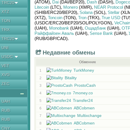
(ATOM)
,
Dai
(DAI/
BEP20)
,
Dash
(DASH)
,
Dogeco
TRC20
Litecoin
(LTC)
,
Monero
(XMR)
,
NEAR Protocol
(N
XTZ
(SHIB/
ERC20/
BEP20)
,
Solana
(SOL)
,
Stellar
(XLM
(XTZ)
,
Toncoin
(TON)
,
Tron
(TRX)
,
True USD
(TU
TON
(USDC/
ERC20/
BEP20/
SOL/
POLYGON)
,
VeChai
(UAH)
,
Monobank
(UAH)
,
Ощадбанк
(UAH)
,
OTP
TRX
Райффайзен Аваль
(UAH)
,
Sense Bank
(UAH)
,
(RUB/
GBP/
CAD)
.
TRC20
UNI
Недавние обмены
USDC
Обменник
VET
TurkMoney
1
XVG
Bitality
2
ZEC
ProstoCash
3
7money.co
4
Transfer24
5
UAH
ABCobmen
6
RUB
Multixchange
7
RUB
ABCobmen
8
CNY