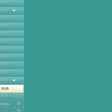
UAH
RUB
ь
RUB
RUB
RUB
UAH
RUB
UAH
CNY
UZS
RUB
RUB
RUB
воды