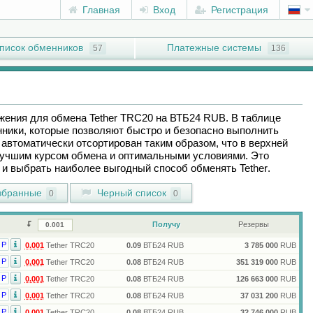
Главная
Вход
Регистрация
писок обменников
Платежные системы
57
136
ожения для обмена
Tether TRC20
на
ВТБ24 RUB
. В таблице
ники, которые позволяют быстро и безопасно выполнить
автоматически отсортирован таким образом, что в верхней
лучшим курсом обмена и оптимальными условиями. Это
ы и выбрать наиболее выгодный способ обменять
Tether
.
бранные
Черный список
0
0
Получу
Резервы
Р
0.001
Tether TRC20
0.09
ВТБ24 RUB
3 785 000
RUB
Р
0.001
Tether TRC20
0.08
ВТБ24 RUB
351 319 000
RUB
Р
0.001
Tether TRC20
0.08
ВТБ24 RUB
126 663 000
RUB
Р
0.001
Tether TRC20
0.08
ВТБ24 RUB
37 031 200
RUB
Р
0.001
Tether TRC20
0.08
ВТБ24 RUB
32 746 000
RUB