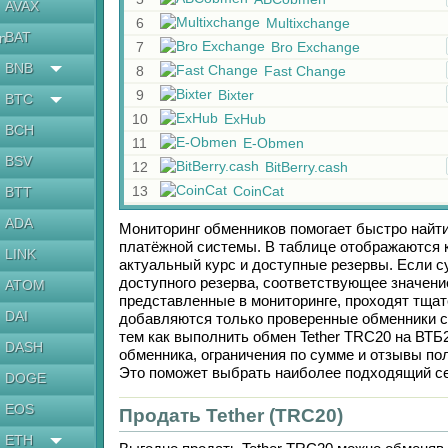
AVAX
6
Multixchange
BAT
en
7
Bro Exchange
BNB
8
Fast Change
9
Bixter
BTC
10
ExHub
BCH
11
E-Obmen
BSV
12
BitBerry.cash
13
CoinCat
BTT
ADA
Мониторинг обменников помогает быстро найт
платёжной системы. В таблице отображаются к
LINK
актуальный курс и доступные резервы. Если 
доступного резерва, соответствующее значен
ATOM
представленные в мониторинге, проходят тщат
DAI
добавляются только проверенные обменники с
тем как выполнить обмен
Tether TRC20
на
ВТБ
DASH
обменника, ограничения по сумме и отзывы по
Это поможет выбрать наиболее подходящий се
DOGE
EOS
Продать Tether (TRC20)
ETH