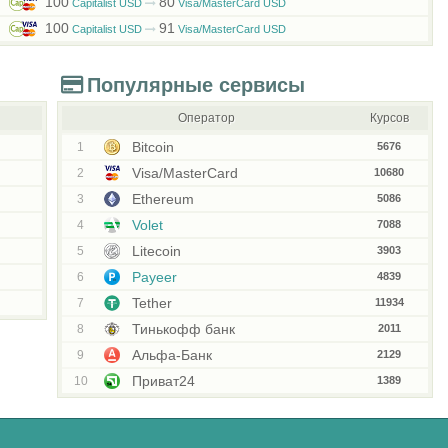
100
80
Capitalist USD
Visa/MasterCard USD
100
91
Capitalist USD
Visa/MasterCard USD
Популярные сервисы
Оператор
Курсов
Bitcoin
1
5676
Visa/MasterCard
2
10680
Ethereum
3
5086
Volet
4
7088
Litecoin
5
3903
Payeer
6
4839
Tether
7
11934
Тинькофф банк
8
2011
Альфа-Банк
9
2129
Приват24
10
1389