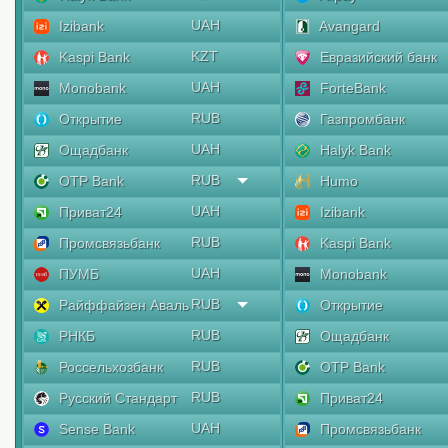
UAH
Izibank
Avangard
KZT
Kaspi Bank
Евразийский банк
UAH
Monobank
ForteBank
RUB
Открытие
Газпромбанк
UAH
Ощадбанк
Halyk Bank
RUB
OTP Bank
Humo
UAH
Приват24
Izibank
RUB
Промсвязьбанк
Kaspi Bank
UAH
ПУМБ
Monobank
RUB
Райффайзен Аваль
Открытие
RUB
РНКБ
Ощадбанк
RUB
Россельхозбанк
OTP Bank
RUB
Русский Стандарт
Приват24
UAH
Sense Bank
Промсвязьбанк