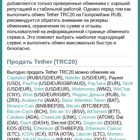
добавляются только проверенные обменники с хорошей
репутацией и стабильной работой. Однако перед тем как
выполнить обмен
Tether TRC20
на
Газпромбанк RUB
,
рекомендуется обратить внимание на резервы
обменника, ограничения по сумме и отзывы
пользователей на информационной странице обменного
сервиса. Это поможет выбрать наиболее подходящий
сервис и выполнить обмен максимально быстро и
безопасно.
Продать Tether (TRC20)
Выгодно продать
Tether TRC20
можно обменяв на
Capitalist
(RUB/
USD/
EUR)
,
Neteller
(USD/
EUR)
,
Payeer
(USD)
,
PayPal
(USD/
EUR/
GBP/
AUD)
,
PaySera
(EUR)
,
Skrill
(USD/
EUR)
,
Volet
(USD/
EUR)
,
Webmoney
(WMZ)
,
WeChat
(CNY)
,
Wise
(USD/
EUR/
GBP)
,
Яндекс.Деньги
(RUB)
,
0x
(ZRX)
,
Avalanche
(AVAX)
,
Basic Attention Token
(BAT)
,
Binance Coin
(BNB/
BEP20)
,
Bitcoin
(BTC/
BEP20)
,
Bitcoin Cash
(BCH)
,
Bitcoin SV
(BSV)
,
BitTorrent
(BTT)
,
Cardano
(ADA)
,
ChainLink
(LINK)
,
Cosmos
(ATOM)
,
Dai
(DAI)
,
Dash
(DASH)
,
Decred (DCR)
,
Dogecoin
(DOGE)
,
EOS (EOS)
,
Ethereum
(ETH/
BEP20)
,
Ethereum Classic
(ETC)
,
ICON
(ICX)
,
IOTA (IOTA)
,
Litecoin
(LTC)
,
Monero
(XMR)
,
NEAR Protocol
(NEAR)
,
Polkadot
(DOT)
,
Polygon