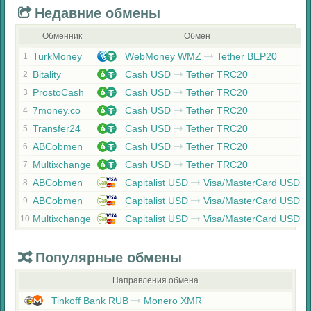
Недавние обмены
Обменник
Обмен
TurkMoney
WebMoney WMZ
Tether BEP20
1
Bitality
Cash USD
Tether TRC20
2
ProstoCash
Cash USD
Tether TRC20
3
7money.co
Cash USD
Tether TRC20
4
Transfer24
Cash USD
Tether TRC20
5
ABCobmen
Cash USD
Tether TRC20
6
Multixchange
Cash USD
Tether TRC20
7
ABCobmen
Capitalist USD
Visa/MasterCard USD
8
ABCobmen
Capitalist USD
Visa/MasterCard USD
9
Multixchange
Capitalist USD
Visa/MasterCard USD
10
Популярные обмены
Направления обмена
Tinkoff Bank RUB
Monero XMR