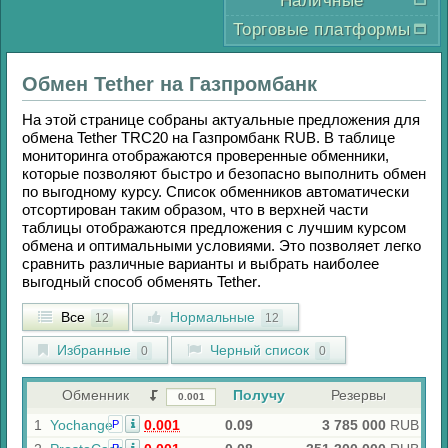
Наличные
Торговые платформы
Обмен
Tether
на
Газпромбанк
На этой странице собраны актуальные предложения для
обмена
Tether TRC20
на
Газпромбанк RUB
. В таблице
мониторинга отображаются проверенные обменники,
которые позволяют быстро и безопасно выполнить обмен
по выгодному курсу. Список обменников автоматически
отсортирован таким образом, что в верхней части
таблицы отображаются предложения с лучшим курсом
обмена и оптимальными условиями. Это позволяет легко
сравнить различные варианты и выбрать наиболее
выгодный способ обменять
Tether
.
Все
Нормальные
12
12
Избранные
Черный список
0
0
Обменник
Получу
Резервы
1
Yochange
0.001
0.09
3 785 000
RUB
Р