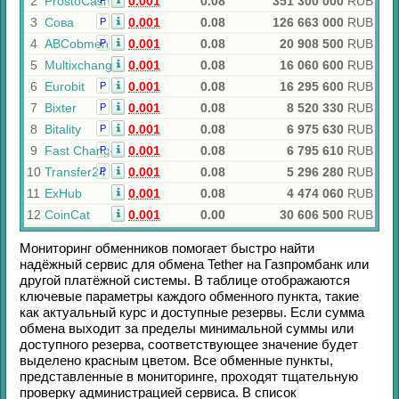
2
ProstoCash
0.001
0.08
351 300 000
RUB
Р
3
Сова
0.001
0.08
126 663 000
RUB
Р
4
ABCobmen
0.001
0.08
20 908 500
RUB
Р
5
Multixchange
0.001
0.08
16 060 600
RUB
6
Eurobit
0.001
0.08
16 295 600
RUB
Р
7
Bixter
0.001
0.08
8 520 330
RUB
Р
8
Bitality
0.001
0.08
6 975 630
RUB
Р
9
Fast Change
0.001
0.08
6 795 610
RUB
Р
10
Transfer24
0.001
0.08
5 296 280
RUB
Р
11
ExHub
0.001
0.08
4 474 060
RUB
12
CoinCat
0.001
0.00
30 606 500
RUB
Мониторинг обменников помогает быстро найти
надёжный сервис для обмена
Tether
на
Газпромбанк
или
другой платёжной системы. В таблице отображаются
ключевые параметры каждого обменного пункта, такие
как актуальный курс и доступные резервы. Если сумма
обмена выходит за пределы минимальной суммы или
доступного резерва, соответствующее значение будет
выделено красным цветом. Все обменные пункты,
представленные в мониторинге, проходят тщательную
проверку администрацией сервиса. В список