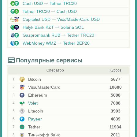
Cash USD
Tether TRC20
Tether TRC20
Cash USD
Capitalist USD
Visa/MasterCard USD
Halyk Bank KZT
Solana SOL
Gazprombank RUB
Tether TRC20
WebMoney WMZ
Tether BEP20
Популярные сервисы
Оператор
Курсов
Bitcoin
5677
1
Visa/MasterCard
10680
2
Ethereum
5088
3
Volet
7088
4
Litecoin
3903
5
Payeer
4839
6
Tether
11934
7
Тинькофф банк
2011
8