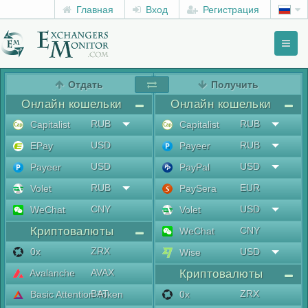
Главная
Вход
Регистрация
Toggl
naviga
menu
Отдать
Получить
Онлайн кошельки
Онлайн кошельки
RUB
RUB
Capitalist
Capitalist
USD
RUB
EPay
Payeer
USD
USD
Payeer
PayPal
RUB
EUR
Volet
PaySera
CNY
USD
WeChat
Volet
Криптовалюты
CNY
WeChat
ZRX
0x
USD
Wise
AVAX
Avalanche
Криптовалюты
BAT
ZRX
Basic Attention Token
0x