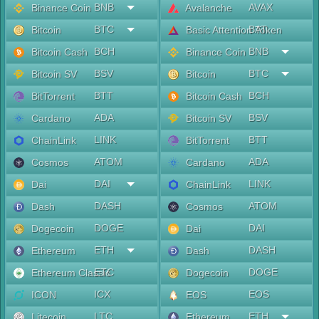
BNB
AVAX
Binance Coin
Avalanche
BTC
BAT
Bitcoin
Basic Attention Token
BCH
BNB
Bitcoin Cash
Binance Coin
BSV
BTC
Bitcoin SV
Bitcoin
BTT
BCH
BitTorrent
Bitcoin Cash
ADA
BSV
Cardano
Bitcoin SV
LINK
BTT
ChainLink
BitTorrent
ATOM
ADA
Cosmos
Cardano
DAI
LINK
Dai
ChainLink
DASH
ATOM
Dash
Cosmos
DOGE
DAI
Dogecoin
Dai
ETH
DASH
Ethereum
Dash
ETC
DOGE
Ethereum Classic
Dogecoin
ICX
EOS
ICON
EOS
LTC
ETH
Litecoin
Ethereum