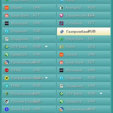
UAH
RUB
Izibank
Avangard
KZT
KZT
Kaspi Bank
Евразийский банк
UAH
KZT
Monobank
ForteBank
RUB
Открытие
RUB
Газпромбанк
UAH
KZT
Ощадбанк
Halyk Bank
RUB
UZS
OTP Bank
Humo
UAH
UAH
Приват24
Izibank
RUB
KZT
Промсвязьбанк
Kaspi Bank
UAH
UAH
ПУМБ
Monobank
RUB
RUB
Райффайзен Аваль
Открытие
RUB
UAH
РНКБ
Ощадбанк
RUB
RUB
Россельхозбанк
OTP Bank
RUB
UAH
Русский Стандарт
Приват24
UAH
RUB
Sense Bank
Промсвязьбанк