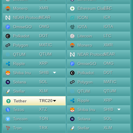
XMR
ETC
Monero
Ethereum Classic
NEAR
ICX
NEAR Protocol
ICON
OMG
IOTA
OmiseGO
IOTA
DOT
LTC
Polkadot
Litecoin
MATIC
XMR
Polygon
Monero
QTUM
NEAR
QTUM
NEAR Protocol
XRP
OMG
Ripple
OmiseGO
SHIB
DOT
Shiba Inu
Polkadot
SOL
MATIC
Solana
Polygon
XLM
QTUM
Stellar
QTUM
XRP
Ripple
TRC20
Tether
XTZ
SHIB
Tezos
Shiba Inu
TON
SOL
Toncoin
Solana
TRX
XLM
Tron
Stellar