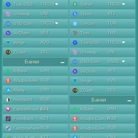
TRC20
TRC20
True USD
Tether
UNI
XTZ
Uniswap
Tezos
TRC20
TON
USD Coin
Toncoin
VET
TRX
VeChain
Tron
XVG
TRC20
Verge
True USD
ZEC
UNI
ZCash
Uniswap
Банки
USDC
USD Coin
UAH
A-Bank
VET
VeChain
RUB
Альфа-Банк
XVG
Verge
CNY
Alipay
ZEC
ZCash
RUB
Avangard
Банки
KZT
UAH
Евразийский банк
A-Bank
KZT
RUB
ForteBank
Альфа Cash-in
RUB
RUB
Газпромбанк
Альфа-Банк
KZT
CNY
Halyk Bank
Alipay