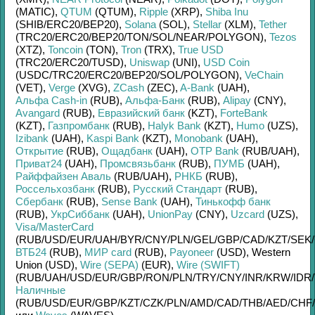
(MATIC)
,
QTUM
(QTUM)
,
Ripple
(XRP)
,
Shiba Inu
(SHIB/
ERC20/
BEP20)
,
Solana
(SOL)
,
Stellar
(XLM)
,
Tether
(TRC20/
ERC20/
BEP20/
TON/
SOL/
NEAR/
POLYGON)
,
Tezos
(XTZ)
,
Toncoin
(TON)
,
Tron
(TRX)
,
True USD
(TRC20/
ERC20/
TUSD)
,
Uniswap
(UNI)
,
USD Coin
(USDC/
TRC20/
ERC20/
BEP20/
SOL/
POLYGON)
,
VeChain
(VET)
,
Verge
(XVG)
,
ZCash
(ZEC)
,
A-Bank
(UAH)
,
Альфа Cash-in
(RUB)
,
Альфа-Банк
(RUB)
,
Alipay
(CNY)
,
Avangard
(RUB)
,
Евразийский банк
(KZT)
,
ForteBank
(KZT)
,
Газпромбанк
(RUB)
,
Halyk Bank
(KZT)
,
Humo
(UZS)
,
Izibank
(UAH)
,
Kaspi Bank
(KZT)
,
Monobank
(UAH)
,
Открытие
(RUB)
,
Ощадбанк
(UAH)
,
OTP Bank
(RUB/
UAH)
,
Приват24
(UAH)
,
Промсвязьбанк
(RUB)
,
ПУМБ
(UAH)
,
Райффайзен Аваль
(RUB/
UAH)
,
РНКБ
(RUB)
,
Россельхозбанк
(RUB)
,
Русский Стандарт
(RUB)
,
Сбербанк
(RUB)
,
Sense Bank
(UAH)
,
Тинькофф банк
(RUB)
,
УкрСиббанк
(UAH)
,
UnionPay
(CNY)
,
Uzcard
(UZS)
,
Visa/MasterCard
(RUB/
USD/
EUR/
UAH/
BYR/
CNY/
PLN/
GEL/
GBP/
CAD/
KZT/
SEK/
ВТБ24
(RUB)
,
МИР card
(RUB)
,
Payoneer
(USD)
,
Western
Union (USD)
,
Wire (SEPA)
(EUR)
,
Wire (SWIFT)
(RUB/
UAH/
USD/
EUR/
GBP/
RON/
PLN/
TRY/
CNY/
INR/
KRW/
IDR/
Наличные
(RUB/
USD/
EUR/
GBP/
KZT/
CZK/
PLN/
AMD/
CAD/
THB/
AED/
CHF/