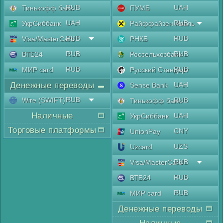
RUB
UAH
Тинькофф банк
ПУМБ
UAH
RUB
УкрСиббанк
Райффайзен Аваль
RUB
RUB
Visa/MasterCard
РНКБ
RUB
RUB
ВТБ24
Россельхозбанк
RUB
RUB
МИР card
Русский Стандарт
Денежные переводы
UAH
Sense Bank
RUB
Wire (SWIFT)
RUB
Тинькофф банк
Наличные
UAH
УкрСиббанк
Торговые платформы
CNY
UnionPay
UZS
Uzcard
RUB
Visa/MasterCard
RUB
ВТБ24
RUB
МИР card
Денежные переводы