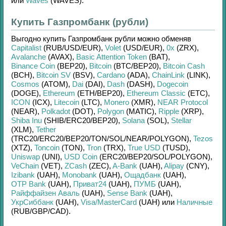
или
Waves
(WAVES)
.
Купить Газпромбанк (рубли)
Выгодно купить
Газпромбанк рубли
можно обменяв
Capitalist
(RUB/
USD/
EUR)
,
Volet
(USD/
EUR)
,
0x
(ZRX)
,
Avalanche
(AVAX)
,
Basic Attention Token
(BAT)
,
Binance Coin
(BEP20)
,
Bitcoin
(BTC/
BEP20)
,
Bitcoin Cash
(BCH)
,
Bitcoin SV
(BSV)
,
Cardano
(ADA)
,
ChainLink
(LINK)
,
Cosmos
(ATOM)
,
Dai
(DAI)
,
Dash
(DASH)
,
Dogecoin
(DOGE)
,
Ethereum
(ETH/
BEP20)
,
Ethereum Classic
(ETC)
,
ICON
(ICX)
,
Litecoin
(LTC)
,
Monero
(XMR)
,
NEAR Protocol
(NEAR)
,
Polkadot
(DOT)
,
Polygon
(MATIC)
,
Ripple
(XRP)
,
Shiba Inu
(SHIB/
ERC20/
BEP20)
,
Solana
(SOL)
,
Stellar
(XLM)
,
Tether
(TRC20/
ERC20/
BEP20/
TON/
SOL/
NEAR/
POLYGON)
,
Tezos
(XTZ)
,
Toncoin
(TON)
,
Tron
(TRX)
,
True USD
(TUSD)
,
Uniswap
(UNI)
,
USD Coin
(ERC20/
BEP20/
SOL/
POLYGON)
,
VeChain
(VET)
,
ZCash
(ZEC)
,
A-Bank
(UAH)
,
Alipay
(CNY)
,
Izibank
(UAH)
,
Monobank
(UAH)
,
Ощадбанк
(UAH)
,
OTP Bank
(UAH)
,
Приват24
(UAH)
,
ПУМБ
(UAH)
,
Райффайзен Аваль
(UAH)
,
Sense Bank
(UAH)
,
УкрСиббанк
(UAH)
,
Visa/MasterCard
(UAH)
или
Наличные
(RUB/
GBP/
CAD)
.