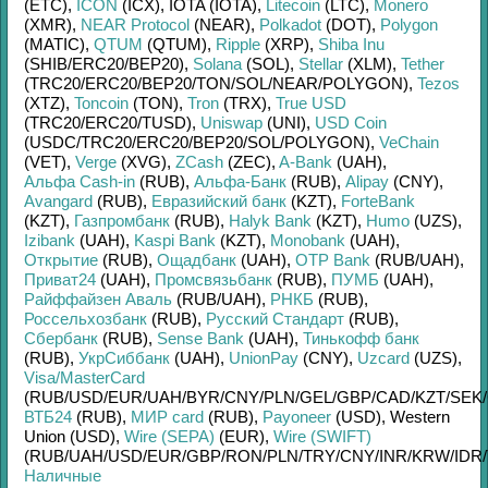
(ETC)
,
ICON
(ICX)
,
IOTA (IOTA)
,
Litecoin
(LTC)
,
Monero
(XMR)
,
NEAR Protocol
(NEAR)
,
Polkadot
(DOT)
,
Polygon
(MATIC)
,
QTUM
(QTUM)
,
Ripple
(XRP)
,
Shiba Inu
(SHIB/
ERC20/
BEP20)
,
Solana
(SOL)
,
Stellar
(XLM)
,
Tether
(TRC20/
ERC20/
BEP20/
TON/
SOL/
NEAR/
POLYGON)
,
Tezos
(XTZ)
,
Toncoin
(TON)
,
Tron
(TRX)
,
True USD
(TRC20/
ERC20/
TUSD)
,
Uniswap
(UNI)
,
USD Coin
(USDC/
TRC20/
ERC20/
BEP20/
SOL/
POLYGON)
,
VeChain
(VET)
,
Verge
(XVG)
,
ZCash
(ZEC)
,
A-Bank
(UAH)
,
Альфа Cash-in
(RUB)
,
Альфа-Банк
(RUB)
,
Alipay
(CNY)
,
Avangard
(RUB)
,
Евразийский банк
(KZT)
,
ForteBank
(KZT)
,
Газпромбанк
(RUB)
,
Halyk Bank
(KZT)
,
Humo
(UZS)
,
Izibank
(UAH)
,
Kaspi Bank
(KZT)
,
Monobank
(UAH)
,
Открытие
(RUB)
,
Ощадбанк
(UAH)
,
OTP Bank
(RUB/
UAH)
,
Приват24
(UAH)
,
Промсвязьбанк
(RUB)
,
ПУМБ
(UAH)
,
Райффайзен Аваль
(RUB/
UAH)
,
РНКБ
(RUB)
,
Россельхозбанк
(RUB)
,
Русский Стандарт
(RUB)
,
Сбербанк
(RUB)
,
Sense Bank
(UAH)
,
Тинькофф банк
(RUB)
,
УкрСиббанк
(UAH)
,
UnionPay
(CNY)
,
Uzcard
(UZS)
,
Visa/MasterCard
(RUB/
USD/
EUR/
UAH/
BYR/
CNY/
PLN/
GEL/
GBP/
CAD/
KZT/
SEK/
ВТБ24
(RUB)
,
МИР card
(RUB)
,
Payoneer
(USD)
,
Western
Union (USD)
,
Wire (SEPA)
(EUR)
,
Wire (SWIFT)
(RUB/
UAH/
USD/
EUR/
GBP/
RON/
PLN/
TRY/
CNY/
INR/
KRW/
IDR/
Наличные