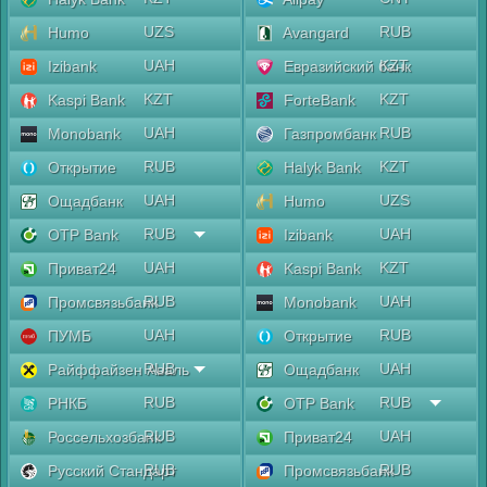
UZS
RUB
Humo
Avangard
UAH
KZT
Izibank
Евразийский банк
KZT
KZT
Kaspi Bank
ForteBank
UAH
RUB
Monobank
Газпромбанк
RUB
KZT
Открытие
Halyk Bank
UAH
UZS
Ощадбанк
Humo
RUB
UAH
OTP Bank
Izibank
UAH
KZT
Приват24
Kaspi Bank
RUB
UAH
Промсвязьбанк
Monobank
UAH
RUB
ПУМБ
Открытие
RUB
UAH
Райффайзен Аваль
Ощадбанк
RUB
RUB
РНКБ
OTP Bank
RUB
UAH
Россельхозбанк
Приват24
RUB
RUB
Русский Стандарт
Промсвязьбанк