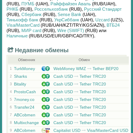
(RUB)
,
ПУМБ
(UAH)
,
Райффайзен Аваль
(RUB/
UAH)
,
РНКБ
(RUB)
,
Россельхозбанк
(RUB)
,
Русский Стандарт
(RUB)
,
Сбербанк
(RUB)
,
Sense Bank
(UAH)
,
Тинькофф банк
(RUB)
,
УкрСиббанк
(UAH)
,
Uzcard
(UZS)
,
Visa/MasterCard
(RUB/
UAH/
KZT/
TRY/
KGS/
AZN)
,
ВТБ24
(RUB)
,
МИР card
(RUB)
,
Wire (SWIFT)
(RUB)
или
Наличные
(RUB/
USD/
EUR/
GBP/
CAD/
TRY)
.
Недавние обмены
Обменник
Обмен
TurkMoney
WebMoney WMZ
Tether BEP20
1
Sharks
Cash USD
Tether TRC20
2
Bitality
Cash USD
Tether TRC20
3
ProstoCash
Cash USD
Tether TRC20
4
7money.co
Cash USD
Tether TRC20
5
Transfer24
Cash USD
Tether TRC20
6
ABCobmen
Cash USD
Tether TRC20
7
Multixchange
Cash USD
Tether TRC20
8
ABCobmen
Capitalist USD
Visa/MasterCard USD
9