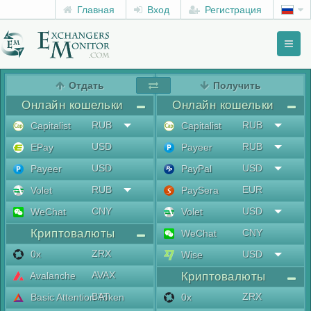
Главная
Вход
Регистрация
Toggl
naviga
menu
Отдать
Получить
Онлайн кошельки
Онлайн кошельки
RUB
RUB
Capitalist
Capitalist
USD
RUB
EPay
Payeer
USD
USD
Payeer
PayPal
RUB
EUR
Volet
PaySera
CNY
USD
WeChat
Volet
Криптовалюты
CNY
WeChat
ZRX
0x
USD
Wise
AVAX
Avalanche
Криптовалюты
BAT
ZRX
Basic Attention Token
0x