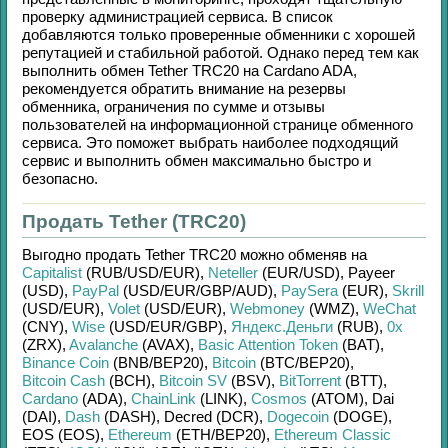
проверку администрацией сервиса. В список
добавляются только проверенные обменники с хорошей
репутацией и стабильной работой. Однако перед тем как
выполнить обмен
Tether TRC20
на
Cardano ADA
,
рекомендуется обратить внимание на резервы
обменника, ограничения по сумме и отзывы
пользователей на информационной странице обменного
сервиса. Это поможет выбрать наиболее подходящий
сервис и выполнить обмен максимально быстро и
безопасно.
Продать Tether (TRC20)
Выгодно продать
Tether TRC20
можно обменяв на
Capitalist
(RUB/
USD/
EUR)
,
Neteller
(EUR/
USD)
,
Payeer
(USD)
,
PayPal
(USD/
EUR/
GBP/
AUD)
,
PaySera
(EUR)
,
Skrill
(USD/
EUR)
,
Volet
(USD/
EUR)
,
Webmoney
(WMZ)
,
WeChat
(CNY)
,
Wise
(USD/
EUR/
GBP)
,
Яндекс.Деньги
(RUB)
,
0x
(ZRX)
,
Avalanche
(AVAX)
,
Basic Attention Token
(BAT)
,
Binance Coin
(BNB/
BEP20)
,
Bitcoin
(BTC/
BEP20)
,
Bitcoin Cash
(BCH)
,
Bitcoin SV
(BSV)
,
BitTorrent
(BTT)
,
Cardano
(ADA)
,
ChainLink
(LINK)
,
Cosmos
(ATOM)
,
Dai
(DAI)
,
Dash
(DASH)
,
Decred (DCR)
,
Dogecoin
(DOGE)
,
EOS (EOS)
,
Ethereum
(ETH/
BEP20)
,
Ethereum Classic