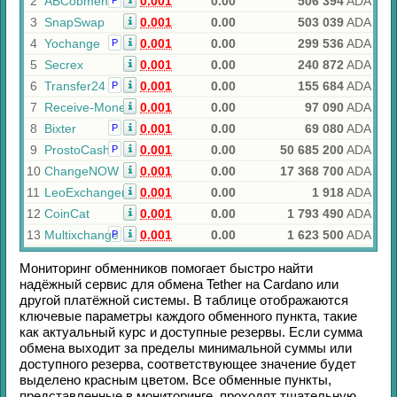
2
ABCobmen
0.001
0.00
506 394
ADA
Р
3
SnapSwap
0.001
0.00
503 039
ADA
4
Yochange
0.001
0.00
299 536
ADA
Р
5
Secrex
0.001
0.00
240 872
ADA
6
Transfer24
0.001
0.00
155 684
ADA
Р
7
Receive-Money
0.001
0.00
97 090
ADA
8
Bixter
0.001
0.00
69 080
ADA
Р
9
ProstoCash
0.001
0.00
50 685 200
ADA
Р
10
ChangeNOW
0.001
0.00
17 368 700
ADA
11
LeoExchanger
0.001
0.00
1 918
ADA
12
CoinCat
0.001
0.00
1 793 490
ADA
13
Multixchange
0.001
0.00
1 623 500
ADA
Р
Мониторинг обменников помогает быстро найти
надёжный сервис для обмена
Tether
на
Cardano
или
другой платёжной системы. В таблице отображаются
ключевые параметры каждого обменного пункта, такие
как актуальный курс и доступные резервы. Если сумма
обмена выходит за пределы минимальной суммы или
доступного резерва, соответствующее значение будет
выделено красным цветом. Все обменные пункты,
представленные в мониторинге, проходят тщательную