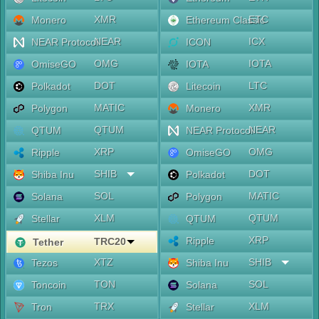
XMR
ETC
Monero
Ethereum Classic
NEAR
ICX
NEAR Protocol
ICON
OMG
IOTA
OmiseGO
IOTA
DOT
LTC
Polkadot
Litecoin
MATIC
XMR
Polygon
Monero
QTUM
NEAR
QTUM
NEAR Protocol
XRP
OMG
Ripple
OmiseGO
SHIB
DOT
Shiba Inu
Polkadot
SOL
MATIC
Solana
Polygon
XLM
QTUM
Stellar
QTUM
XRP
Ripple
TRC20
Tether
XTZ
SHIB
Tezos
Shiba Inu
TON
SOL
Toncoin
Solana
TRX
XLM
Tron
Stellar