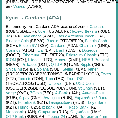
(RUB/
USD/
EUR/
GBP/
UAH/
KZT/
CZK/
PLN/
AMD/
CAD/
THB/
AED
или
Waves
(WAVES)
.
Купить Cardano (ADA)
Выгодно купить
Cardano ADA
можно обменяв
Capitalist
(RUB/
USD/
EUR)
,
Volet
(USD/
EUR)
,
Яндекс.Деньги
(RUB)
,
0x
(ZRX)
,
Avalanche
(AVAX)
,
Basic Attention Token
(BAT)
,
Binance Coin
(BEP20)
,
Bitcoin
(BTC/
BEP20)
,
Bitcoin Cash
(BCH)
,
Bitcoin SV
(BSV)
,
Cardano
(ADA)
,
ChainLink
(LINK)
,
Cosmos
(ATOM)
,
Dai
(DAI)
,
Dash
(DASH)
,
Dogecoin
(DOGE)
,
Ethereum
(ETH/
BEP20)
,
Ethereum Classic
(ETC)
,
ICON
(ICX)
,
Litecoin
(LTC)
,
Monero
(XMR)
,
NEAR Protocol
(NEAR)
,
Polkadot
(DOT)
,
QTUM
(QTUM)
,
Ripple
(XRP)
,
Shiba Inu
(SHIB)
,
Solana
(SOL)
,
Stellar
(XLM)
,
Tether
(TRC20/
ERC20/
BEP20/
TON/
SOL/
NEAR/
POLYGON)
,
Tezos
(XTZ)
,
Toncoin
(TON)
,
Tron
(TRX)
,
True USD
(TRC20/
ERC20/
TUSD)
,
Uniswap
(UNI)
,
USD Coin
(USDC/
ERC20/
BEP20/
SOL/
POLYGON)
,
VeChain
(VET)
,
Verge
(XVG)
,
ZCash
(ZEC)
,
A-Bank
(UAH)
,
Альфа-Банк
(RUB)
,
Alipay
(CNY)
,
Avangard
(RUB)
,
Евразийский банк
(KZT)
,
ForteBank
(KZT)
,
Газпромбанк
(RUB)
,
Halyk Bank
(KZT)
,
Humo
(UZS)
,
Izibank
(UAH)
,
Kaspi Bank
(KZT)
,
Monobank
(UAH)
,
Открытие
(RUB)
,
Ощадбанк
(UAH)
,
OTP Bank
(RUB/
UAH)
,
Приват24
(UAH)
,
Промсвязьбанк