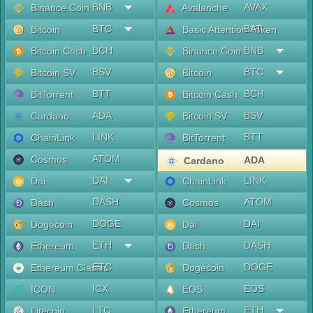
BNB
AVAX
Binance Coin
Avalanche
BTC
BAT
Bitcoin
Basic Attention Token
BCH
BNB
Bitcoin Cash
Binance Coin
BSV
BTC
Bitcoin SV
Bitcoin
BTT
BCH
BitTorrent
Bitcoin Cash
ADA
BSV
Cardano
Bitcoin SV
LINK
BTT
ChainLink
BitTorrent
ATOM
Cosmos
ADA
Cardano
DAI
LINK
Dai
ChainLink
DASH
ATOM
Dash
Cosmos
DOGE
DAI
Dogecoin
Dai
ETH
DASH
Ethereum
Dash
ETC
DOGE
Ethereum Classic
Dogecoin
ICX
EOS
ICON
EOS
LTC
ETH
Litecoin
Ethereum