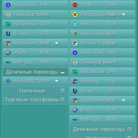
UAH
UAH
Sense Bank
ПУМБ
RUB
RUB
Тинькофф банк
Райффайзен Аваль
UAH
RUB
УкрСиббанк
РНКБ
UZS
RUB
Uzcard
Россельхозбанк
RUB
RUB
Visa/MasterCard
Русский Стандарт
RUB
UAH
ВТБ24
Sense Bank
RUB
RUB
МИР card
Тинькофф банк
Денежные переводы
UAH
УкрСиббанк
RUB
Wire (SWIFT)
CNY
UnionPay
Наличные
UZS
Uzcard
Торговые платформы
RUB
Visa/MasterCard
RUB
ВТБ24
RUB
МИР card
Денежные переводы