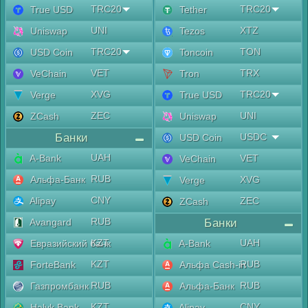
TRC20
TRC20
True USD
Tether
UNI
XTZ
Uniswap
Tezos
TRC20
TON
USD Coin
Toncoin
VET
TRX
VeChain
Tron
XVG
TRC20
Verge
True USD
ZEC
UNI
ZCash
Uniswap
Банки
USDC
USD Coin
UAH
A-Bank
VET
VeChain
RUB
Альфа-Банк
XVG
Verge
CNY
Alipay
ZEC
ZCash
RUB
Avangard
Банки
KZT
UAH
Евразийский банк
A-Bank
KZT
RUB
ForteBank
Альфа Cash-in
RUB
RUB
Газпромбанк
Альфа-Банк
KZT
CNY
Halyk Bank
Alipay