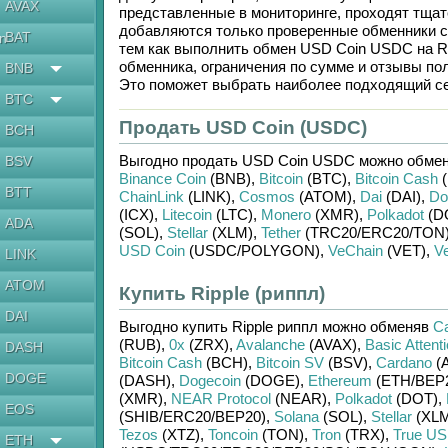
AVAX
представленные в мониторинге, проходят тщат
добавляются только проверенные обменники с
BAT
en
тем как выполнить обмен
USD Coin USDC
на
R
обменника, ограничения по сумме и отзывы по
BNB
Это поможет выбрать наиболее подходящий се
BTC
Продать USD Coin (USDC)
BCH
Выгодно продать
USD Coin USDC
можно обмен
BSV
Binance Coin
(BNB)
,
Bitcoin
(BTC)
,
Bitcoin Cash
(
BTT
ChainLink
(LINK)
,
Cosmos
(ATOM)
,
Dai
(DAI)
,
Do
(ICX)
,
Litecoin
(LTC)
,
Monero
(XMR)
,
Polkadot
(D
ADA
(SOL)
,
Stellar
(XLM)
,
Tether
(TRC20/
ERC20/
TON
USD Coin
(USDC/
POLYGON)
,
VeChain
(VET)
,
V
LINK
ATOM
Купить Ripple (риппл)
DAI
Выгодно купить
Ripple риппл
можно обменяв
Ca
(RUB)
,
0x
(ZRX)
,
Avalanche
(AVAX)
,
Basic Attent
DASH
Bitcoin Cash
(BCH)
,
Bitcoin SV
(BSV)
,
Cardano
(
DOGE
(DASH)
,
Dogecoin
(DOGE)
,
Ethereum
(ETH/
BEP
(XMR)
,
NEAR Protocol
(NEAR)
,
Polkadot
(DOT)
,
EOS
(SHIB/
ERC20/
BEP20)
,
Solana
(SOL)
,
Stellar
(XLM
Tezos
(XTZ)
,
Toncoin
(TON)
,
Tron
(TRX)
,
True U
ETH