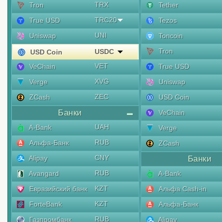
TRX
Tron
Tether
TRC20
True USD
Tezos
UNI
Uniswap
Toncoin
Tron
USDC
USD Coin
VET
VeChain
True USD
XVG
Verge
Uniswap
ZEC
ZCash
USD Coin
Банки
VeChain
UAH
A-Bank
Verge
RUB
Альфа-Банк
ZCash
CNY
Alipay
Банки
RUB
Avangard
A-Bank
KZT
Евразийский банк
Альфа Cash-in
KZT
ForteBank
Альфа-Банк
RUB
Газпромбанк
Alipay