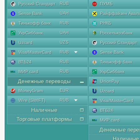
RUB
Русский Стандарт
ПУМБ
UAH
Sense Bank
Райффайзен Авал
RUB
Тинькофф банк
РНКБ
UAH
УкрСиббанк
Россельхозбанк
UZS
Uzcard
Русский Стандарт
RUB
Visa/MasterCard
Sense Bank
RUB
ВТБ24
Тинькофф банк
RUB
МИР card
УкрСиббанк
Денежные переводы
UnionPay
EUR
MoneyGram
Uzcard
RUB
Wire (SWIFT)
Visa/MasterCard
Наличные
ВТБ24
Торговые платформы
МИР card
Денежные пере
Наличные