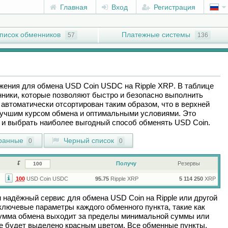
Главная
Вход
Регистрация
писок обменников
Платежные системы
57
136
ожения для обмена
USD Coin USDC
на
Ripple XRP
. В таблице
ники, которые позволяют быстро и безопасно выполнить
автоматически отсортирован таким образом, что в верхней
лучшим курсом обмена и оптимальными условиями. Это
ы и выбрать наиболее выгодный способ обменять
USD Coin
.
ранные
Черный список
0
0
Получу
Резервы
100
USD Coin USDC
95.75
Ripple XRP
5 114 250
XRP
и надёжный сервис для обмена
USD Coin
на
Ripple
или другой
лючевые параметры каждого обменного пункта, такие как
сумма обмена выходит за пределы минимальной суммы или
ие будет выделено красным цветом. Все обменные пункты,