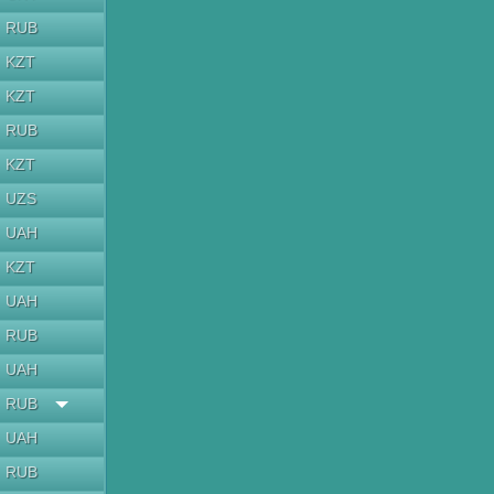
RUB
KZT
KZT
RUB
KZT
UZS
UAH
KZT
UAH
RUB
UAH
RUB
UAH
RUB