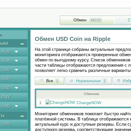
Обмен
С
46210
ть
Обмен
USD Coin
на
Ripple
ьки
На этой странице собраны актуальные предл
RUB
мониторинга отображаются проверенные обмен
обмен по выгодному курсу. Список обменников 
RUB
части таблицы отображаются предложения с 
USD
позволяет легко сравнить различные вариант
EUR
Все
Нормальные
Изб
1
1
USD
Обменник
CNY
1
ChangeNOW
USD
Мониторинг обменников помогает быстро найт
ты
платёжной системы. В таблице отображаются к
ZRX
актуальный курс и доступные резервы. Если 
доступного резерва, соответствующее значен