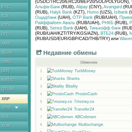
(USDC/
TRC20/
ERC20/
BEP20/
SOL/
POLYGON)
,
Альфа-Банк
(RUB)
,
Alipay
(CNY)
,
Avangard
(RU
ETC
(RUB)
,
Halyk Bank
(KZT)
,
Humo
(UZS)
,
Izibank
(
ICX
Ощадбанк
(UAH)
,
OTP Bank
(RUB/
UAH)
,
Прива
Райффайзен Аваль
(RUB/
UAH)
,
РНКБ
(RUB)
,
Р
IOTA
(RUB)
,
Sense Bank
(UAH)
,
Тинькофф банк
(RUB
(RUB/
UAH/
KZT/
TRY/
KGS/
AZN)
,
ВТБ24
(RUB)
,
М
LTC
(RUB/
USD/
EUR/
GBP/
CAD/
THB/
TRY)
или
Wave
XMR
Недавние обмены
NEAR
OMG
Обменник
DOT
TurkMoney
1
Sharks
2
MATIC
Bitality
3
QTUM
ProstoCash
4
XRP
7money.co
5
SHIB
Transfer24
6
SOL
ABCobmen
7
Multixchange
8
XLM