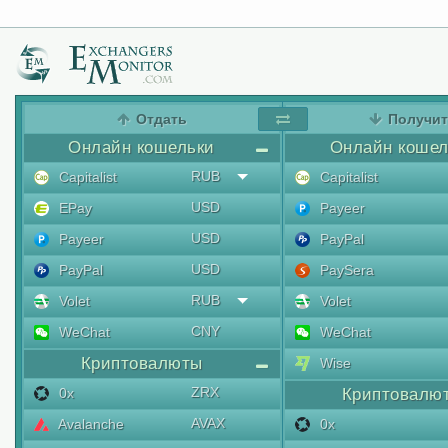
Отдать
Получи
Онлайн кошельки
Онлайн кошел
RUB
Capitalist
Capitalist
USD
EPay
Payeer
USD
Payeer
PayPal
USD
PayPal
PaySera
RUB
Volet
Volet
CNY
WeChat
WeChat
Криптовалюты
Wise
ZRX
0x
Криптовалю
AVAX
Avalanche
0x