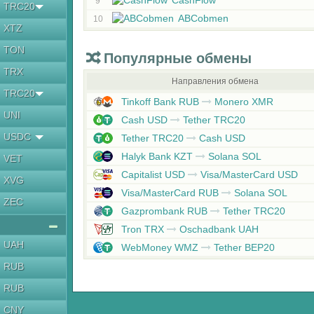
CashFlow
9
TRC20
ABCobmen
10
XTZ
TON
Популярные обмены
TRX
Направления обмена
TRC20
Tinkoff Bank RUB
Monero XMR
UNI
Cash USD
Tether TRC20
USDC
Tether TRC20
Cash USD
Halyk Bank KZT
Solana SOL
VET
Capitalist USD
Visa/MasterCard USD
XVG
Visa/MasterCard RUB
Solana SOL
ZEC
Gazprombank RUB
Tether TRC20
Tron TRX
Oschadbank UAH
UAH
WebMoney WMZ
Tether BEP20
RUB
RUB
CNY