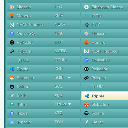
LTC
Litecoin
Ethereum Classic
XMR
Monero
ICON
NEAR
NEAR Protocol
IOTA
OMG
OmiseGO
Litecoin
DOT
Polkadot
Monero
MATIC
Polygon
NEAR Protocol
QTUM
QTUM
OmiseGO
XRP
Ripple
Polkadot
SHIB
Shiba Inu
Polygon
SOL
Solana
QTUM
XLM
Stellar
Ripple
TRC20
Tether
Shiba Inu
XTZ
Tezos
Solana
TON
Toncoin
Stellar