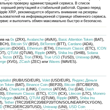
ельную проверку администрацией сервиса. В список
 хорошей репутацией и стабильной работой. Однако перед
ipple XRP
, рекомендуется обратить внимание на резервы
льзователей на информационной странице обменного сервиса.
рвис и выполнить обмен максимально быстро и безопасно.
яв на
0x
(ZRX)
,
Avalanche
(AVAX)
,
Basic Attention Token
(BAT)
,
BCH)
,
Bitcoin SV
(BSV)
,
BitTorrent
(BTT)
,
Cardano
(ADA)
,
gecoin
(DOGE)
,
Ethereum
(ETH)
,
Ethereum Classic
(ETC)
,
ICON
OT)
,
QTUM
(QTUM)
,
Ripple
(XRP)
,
Shiba Inu
(SHIB)
,
Solana
)
,
Tezos
(XTZ)
,
Tron
(TRX)
,
True USD
(TUSD)
,
Uniswap
(UNI)
,
erge
(XVG)
,
ZCash
(ZEC)
или
Waves
(WAVES)
.
pitalist
(RUB/
USD/
EUR)
,
Volet
(USD/
EUR)
,
Яндекс.Деньги
ion Token
(BAT)
,
Binance Coin
(BEP20)
,
Bitcoin
(BTC/
BEP20)
,
ADA)
,
ChainLink
(LINK)
,
Cosmos
(ATOM)
,
Dai
(DAI)
,
Dash
20)
,
Ethereum Classic
(ETC)
,
ICON
(ICX)
,
Litecoin
(LTC)
,
Monero
Polygon
(MATIC)
,
QTUM
(QTUM)
,
Ripple
(XRP)
,
Shiba Inu
)
,
Tether
(TRC20/
ERC20/
BEP20/
TON/
SOL/
NEAR/
POLYGON)
,
SD
(TRC20/
ERC20/
TUSD)
,
Uniswap
(UNI)
,
USD Coin