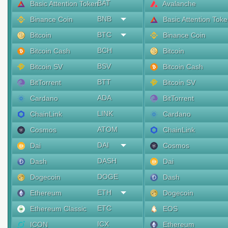
BAT
Basic Attention Token
Avalanche
BNB
Binance Coin
Basic Attention Tok
BTC
Bitcoin
Binance Coin
BCH
Bitcoin Cash
Bitcoin
BSV
Bitcoin SV
Bitcoin Cash
BTT
BitTorrent
Bitcoin SV
ADA
Cardano
BitTorrent
LINK
ChainLink
Cardano
ATOM
Cosmos
ChainLink
DAI
Dai
Cosmos
DASH
Dash
Dai
DOGE
Dogecoin
Dash
ETH
Ethereum
Dogecoin
ETC
Ethereum Classic
EOS
ICX
ICON
Ethereum