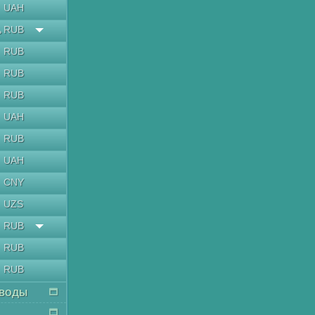
UAH
RUB
ь
RUB
RUB
RUB
UAH
RUB
UAH
CNY
UZS
RUB
RUB
RUB
воды