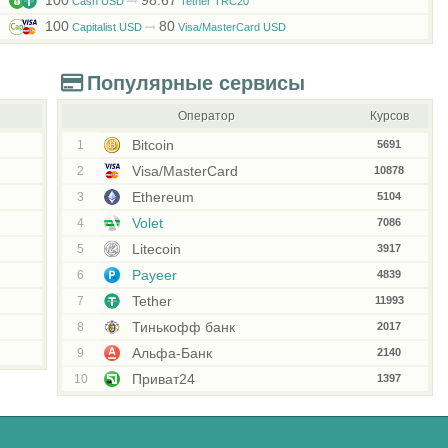
100
98.67
Cash USD
Tether TRC20
100
80
Capitalist USD
Visa/MasterCard USD
Популярные сервисы
Оператор
Курсов
Bitcoin
1
5691
Visa/MasterCard
2
10878
Ethereum
3
5104
Volet
4
7086
Litecoin
5
3917
Payeer
6
4839
Tether
7
11993
Тинькофф банк
8
2017
Альфа-Банк
9
2140
Приват24
10
1397