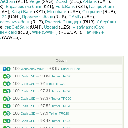
VeChain
(VET)
,
Verge
(XVG)
,
ZCash
(ZEC)
,
A-Bank
(UAH)
,
B)
,
Евразийский банк
(KZT)
,
ForteBank
(KZT)
,
Газпромбанк
UAH)
,
Kaspi Bank
(KZT)
,
Monobank
(UAH)
,
Открытие
(RUB)
,
т24
(UAH)
,
Промсвязьбанк
(RUB)
,
ПУМБ
(UAH)
,
оссельхозбанк
(RUB)
,
Русский Стандарт
(RUB)
,
Сбербанк
)
,
УкрСиббанк
(UAH)
,
Uzcard
(UZS)
,
Visa/MasterCard
ИР card
(RUB)
,
Wire (SWIFT)
(RUB/
UAH)
,
Наличные
s
(WAVES)
.
Обмен
100
68.97
WebMoney WMZ
Tether BEP20
100
90.84
Cash USD
Tether TRC20
100
92
Cash USD
Tether TRC20
100
97.31
Cash USD
Tether TRC20
100
97.37
Cash USD
Tether TRC20
100
97.52
Cash USD
Tether TRC20
100
97.9
Cash USD
Tether TRC20
100
98.48
Cash USD
Tether TRC20