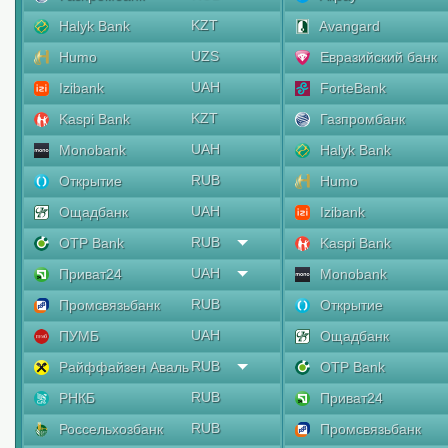
KZT
Halyk Bank
Avangard
UZS
Humo
Евразийский банк
UAH
Izibank
ForteBank
KZT
Kaspi Bank
Газпромбанк
UAH
Monobank
Halyk Bank
RUB
Открытие
Humo
UAH
Ощадбанк
Izibank
RUB
OTP Bank
Kaspi Bank
UAH
Приват24
Monobank
RUB
Промсвязьбанк
Открытие
UAH
ПУМБ
Ощадбанк
RUB
Райффайзен Аваль
OTP Bank
RUB
РНКБ
Приват24
RUB
Россельхозбанк
Промсвязьбанк