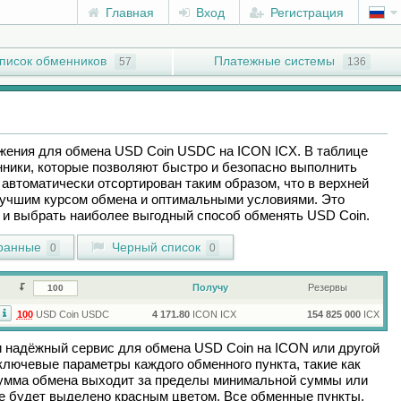
Главная
Вход
Регистрация
писок обменников
Платежные системы
57
136
ожения для обмена
USD Coin USDC
на
ICON ICX
. В таблице
ники, которые позволяют быстро и безопасно выполнить
автоматически отсортирован таким образом, что в верхней
лучшим курсом обмена и оптимальными условиями. Это
ы и выбрать наиболее выгодный способ обменять
USD Coin
.
ранные
Черный список
0
0
Получу
Резервы
100
USD Coin USDC
4 171.80
ICON ICX
154 825 000
ICX
и надёжный сервис для обмена
USD Coin
на
ICON
или другой
лючевые параметры каждого обменного пункта, такие как
сумма обмена выходит за пределы минимальной суммы или
ие будет выделено красным цветом. Все обменные пункты,