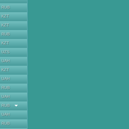
RUB
KZT
KZT
RUB
KZT
UZS
UAH
KZT
UAH
RUB
UAH
RUB
UAH
RUB