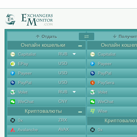
Отдать
Получи
Онлайн кошельки
Онлайн кошел
RUB
Capitalist
Capitalist
USD
EPay
Payeer
USD
Payeer
PayPal
USD
PayPal
PaySera
RUB
Volet
Volet
CNY
WeChat
WeChat
Криптовалюты
Wise
ZRX
0x
Криптовалю
AVAX
Avalanche
0x