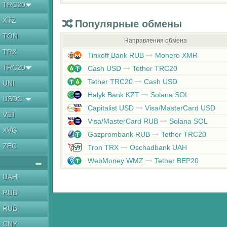
TRC20
XTZ
Популярные обмены
TON
Направления обмена
TRX
Tinkoff Bank RUB
Monero XMR
TRC20
Cash USD
Tether TRC20
Tether TRC20
Cash USD
UNI
Halyk Bank KZT
Solana SOL
USDC
Capitalist USD
Visa/MasterCard USD
VET
Visa/MasterCard RUB
Solana SOL
XVG
Gazprombank RUB
Tether TRC20
ZEC
Tron TRX
Oschadbank UAH
WebMoney WMZ
Tether BEP20
UAH
RUB
RUB
CNY