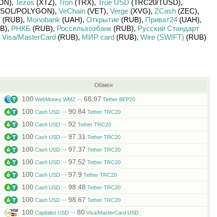
ON)
,
Tezos
(XTZ)
,
Tron
(TRX)
,
True USD
(TRC20/
TUSD)
,
SOL/
POLYGON)
,
VeChain
(VET)
,
Verge
(XVG)
,
ZCash
(ZEC)
,
к
(RUB)
,
Monobank
(UAH)
,
Открытие
(RUB)
,
Приват24
(UAH)
,
B)
,
РНКБ
(RUB)
,
Россельхозбанк
(RUB)
,
Русский Стандарт
,
Visa/MasterCard
(RUB)
,
МИР card
(RUB)
,
Wire (SWIFT)
(RUB)
Обмен
100
68.97
WebMoney WMZ
Tether BEP20
100
90.84
Cash USD
Tether TRC20
100
92
Cash USD
Tether TRC20
100
97.31
Cash USD
Tether TRC20
100
97.37
Cash USD
Tether TRC20
100
97.52
Cash USD
Tether TRC20
100
97.9
Cash USD
Tether TRC20
100
98.48
Cash USD
Tether TRC20
100
98.67
Cash USD
Tether TRC20
100
80
Capitalist USD
Visa/MasterCard USD