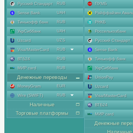
RUB
Русский Стандарт
ПУМБ
UAH
Sense Bank
Райффайзен Авал
RUB
Тинькофф банк
РНКБ
UAH
УкрСиббанк
Россельхозбанк
UZS
Uzcard
Русский Стандарт
RUB
Visa/MasterCard
Sense Bank
RUB
ВТБ24
Тинькофф банк
RUB
МИР card
УкрСиббанк
Денежные переводы
UnionPay
EUR
MoneyGram
Uzcard
RUB
Wire (SWIFT)
Visa/MasterCard
Наличные
ВТБ24
Торговые платформы
МИР card
Денежные пере
Наличные