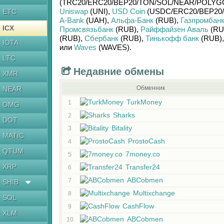
(TRC20/
ERC20/
BEP20/
TON/
SOL/
NEAR/
POLYG
Uniswap
(UNI)
,
USD Coin
(USDC/
ERC20/
BEP20/
ETC
A-Bank
(UAH)
,
Альфа-Банк
(RUB)
,
Газпромбан
ICX
Промсвязьбанк
(RUB)
,
Райффайзен Аваль
(RU
(RUB)
,
Сбербанк
(RUB)
,
Тинькофф банк
(RUB)
IOTA
или
Waves
(WAVES)
.
LTC
Недавние обмены
XMR
Обменник
NEAR
TurkMoney
1
OMG
Sharks
2
DOT
Bitality
3
MATIC
ProstoCash
4
QTUM
7money.co
5
XRP
Transfer24
6
ABCobmen
7
SHIB
Multixchange
8
SOL
CashFlow
9
XLM
ABCobmen
10