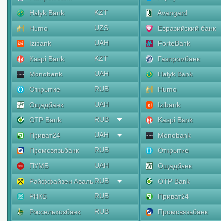
KZT
Halyk Bank
Avangard
UZS
Humo
Евразийский банк
UAH
Izibank
ForteBank
KZT
Kaspi Bank
Газпромбанк
UAH
Monobank
Halyk Bank
RUB
Открытие
Humo
UAH
Ощадбанк
Izibank
RUB
OTP Bank
Kaspi Bank
UAH
Приват24
Monobank
RUB
Промсвязьбанк
Открытие
UAH
ПУМБ
Ощадбанк
RUB
Райффайзен Аваль
OTP Bank
RUB
РНКБ
Приват24
RUB
Россельхозбанк
Промсвязьбанк