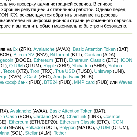
ельную проверку администрацией сервиса. В список
 хорошей репутацией и стабильной работой. Однако перед
CON ICX
, рекомендуется обратить внимание на резервы
льзователей на информационной странице обменного сервиса.
рвис и выполнить обмен максимально быстро и безопасно.
яв на
0x
(ZRX)
,
Avalanche
(AVAX)
,
Basic Attention Token
(BAT)
,
BCH)
,
Bitcoin SV
(BSV)
,
BitTorrent
(BTT)
,
Cardano
(ADA)
,
gecoin
(DOGE)
,
Ethereum
(ETH)
,
Ethereum Classic
(ETC)
,
ICON
OT)
,
QTUM
(QTUM)
,
Ripple
(XRP)
,
Shiba Inu
(SHIB)
,
Solana
)
,
Tezos
(XTZ)
,
Tron
(TRX)
,
True USD
(TUSD)
,
Uniswap
(UNI)
,
erge
(XVG)
,
ZCash
(ZEC)
,
Альфа-Банк
(RUB)
,
нькофф банк
(RUB)
,
ВТБ24
(RUB)
,
МИР card
(RUB)
или
Waves
RX)
,
Avalanche
(AVAX)
,
Basic Attention Token
(BAT)
,
oin Cash
(BCH)
,
Cardano
(ADA)
,
ChainLink
(LINK)
,
Cosmos
GE)
,
Ethereum
(ETH/
BEP20)
,
Ethereum Classic
(ETC)
,
ICON
col
(NEAR)
,
Polkadot
(DOT)
,
Polygon
(MATIC)
,
QTUM
(QTUM)
,
lana
(SOL)
,
Stellar
(XLM)
,
Tether