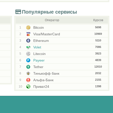
Популярные сервисы
Оператор
Курсов
Bitcoin
1
5698
Visa/MasterCard
2
10969
Ethereum
3
5110
Volet
4
7086
Litecoin
5
3923
Payeer
6
4839
Tether
7
12010
Тинькофф банк
8
2032
Альфа-Банк
9
2155
Приват24
10
1398