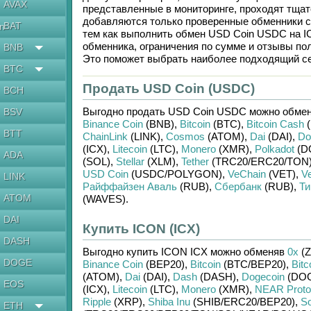
AVAX
представленные в мониторинге, проходят тщат
добавляются только проверенные обменники с
BAT
en
тем как выполнить обмен
USD Coin USDC
на
I
обменника, ограничения по сумме и отзывы по
BNB
Это поможет выбрать наиболее подходящий се
BTC
Продать USD Coin (USDC)
BCH
Выгодно продать
USD Coin USDC
можно обмен
BSV
Binance Coin
(BNB)
,
Bitcoin
(BTC)
,
Bitcoin Cash
(
BTT
ChainLink
(LINK)
,
Cosmos
(ATOM)
,
Dai
(DAI)
,
Do
(ICX)
,
Litecoin
(LTC)
,
Monero
(XMR)
,
Polkadot
(D
ADA
(SOL)
,
Stellar
(XLM)
,
Tether
(TRC20/
ERC20/
TON
USD Coin
(USDC/
POLYGON)
,
VeChain
(VET)
,
V
LINK
Райффайзен Аваль
(RUB)
,
Сбербанк
(RUB)
,
Ти
ATOM
(WAVES)
.
DAI
Купить ICON (ICX)
DASH
Выгодно купить
ICON ICX
можно обменяв
0x
(Z
DOGE
Binance Coin
(BEP20)
,
Bitcoin
(BTC/
BEP20)
,
Bitc
(ATOM)
,
Dai
(DAI)
,
Dash
(DASH)
,
Dogecoin
(DO
EOS
(ICX)
,
Litecoin
(LTC)
,
Monero
(XMR)
,
NEAR Proto
Ripple
(XRP)
,
Shiba Inu
(SHIB/
ERC20/
BEP20)
,
So
ETH