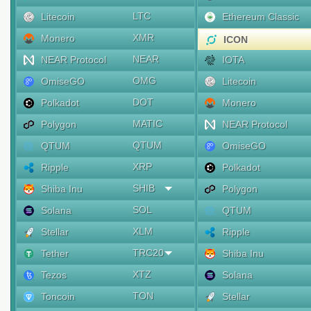
LTC
Litecoin
Ethereum Classic
XMR
Monero
ICON
NEAR
NEAR Protocol
IOTA
OMG
OmiseGO
Litecoin
DOT
Polkadot
Monero
MATIC
Polygon
NEAR Protocol
QTUM
QTUM
OmiseGO
XRP
Ripple
Polkadot
SHIB
Shiba Inu
Polygon
SOL
Solana
QTUM
XLM
Stellar
Ripple
TRC20
Tether
Shiba Inu
XTZ
Tezos
Solana
TON
Toncoin
Stellar