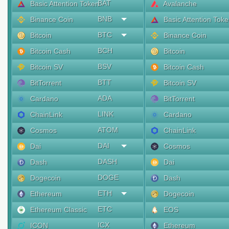
BAT
Basic Attention Token
Avalanche
BNB
Binance Coin
Basic Attention Tok
BTC
Bitcoin
Binance Coin
BCH
Bitcoin Cash
Bitcoin
BSV
Bitcoin SV
Bitcoin Cash
BTT
BitTorrent
Bitcoin SV
ADA
Cardano
BitTorrent
LINK
ChainLink
Cardano
ATOM
Cosmos
ChainLink
DAI
Dai
Cosmos
DASH
Dash
Dai
DOGE
Dogecoin
Dash
ETH
Ethereum
Dogecoin
ETC
Ethereum Classic
EOS
ICX
ICON
Ethereum