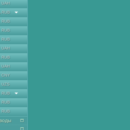
UAH
RUB
ь
RUB
RUB
RUB
UAH
RUB
UAH
CNY
UZS
RUB
RUB
RUB
воды