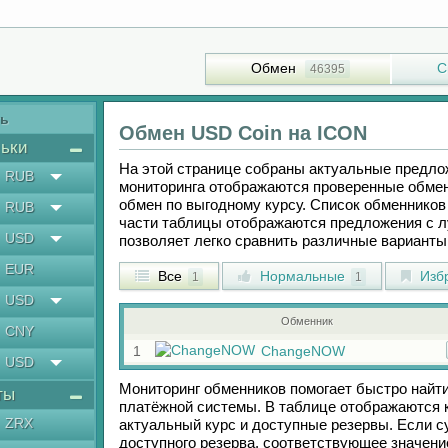
Обмен
С
46395
ть
Обмен
USD Coin
на
ICON
ьки
На этой странице собраны актуальные предл
RUB
мониторинга отображаются проверенные обмен
обмен по выгодному курсу. Список обменников 
RUB
части таблицы отображаются предложения с 
USD
позволяет легко сравнить различные вариант
EUR
Все
Нормальные
Изб
1
1
USD
Обменник
CNY
1
ChangeNOW
USD
Мониторинг обменников помогает быстро найт
ты
платёжной системы. В таблице отображаются к
ZRX
актуальный курс и доступные резервы. Если 
доступного резерва, соответствующее значен