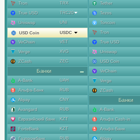
TRX
Tron
Tether
TRC20
True USD
Tezos
UNI
Uniswap
Toncoin
Tron
USDC
USD Coin
VET
VeChain
True USD
XVG
Verge
Uniswap
ZEC
ZCash
USD Coin
Банки
VeChain
UAH
A-Bank
Verge
RUB
Альфа-Банк
ZCash
CNY
Alipay
Банки
RUB
Avangard
A-Bank
KZT
Евразийский банк
Альфа Cash-in
KZT
ForteBank
Альфа-Банк
RUB
Газпромбанк
Alipay