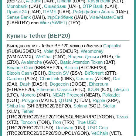
(BEP20)
,
A-Bank
(UAH)
,
Izibank
(UAH)
,
Kaspi Bank
(KZT)
,
Monobank
(UAH)
,
Ощадбанк
(UAH)
,
OTP Bank
(UAH)
,
Приват24
(UAH)
,
ПУМБ
(UAH)
,
Райффайзен Аваль
(UAH)
,
Sense Bank
(UAH)
,
УкрСиббанк
(UAH)
,
Visa/MasterCard
(UAH/
TRY)
или
Wire (SWIFT)
(TRY)
.
Купить Tether (BEP20)
Выгодно купить
Tether BEP20
можно обменяв
Capitalist
(RUB/
USD/
EUR)
,
Volet
(USD/
EUR)
,
Webmoney
(WMZ/
WMX)
,
WeChat
(CNY)
,
Яндекс.Деньги
(RUB)
,
0x
(ZRX)
,
Avalanche
(AVAX)
,
Basic Attention Token
(BAT)
,
Binance Coin
(BNB/
BEP20)
,
Bitcoin
(BTC/
BEP20)
,
Bitcoin Cash
(BCH)
,
Bitcoin SV
(BSV)
,
BitTorrent
(BTT)
,
Cardano
(ADA)
,
ChainLink
(LINK)
,
Cosmos
(ATOM)
,
Dai
(DAI)
,
Dash
(DASH)
,
Dogecoin
(DOGE)
,
Ethereum
(ETH/
BEP20)
,
Ethereum Classic
(ETC)
,
ICON
(ICX)
,
Litecoin
(LTC)
,
Monero
(XMR)
,
NEAR Protocol
(NEAR)
,
Polkadot
(DOT)
,
Polygon
(MATIC)
,
QTUM
(QTUM)
,
Ripple
(XRP)
,
Shiba Inu
(SHIB/
ERC20/
BEP20)
,
Solana
(SOL)
,
Stellar
(XLM)
,
Tether
(TRC20/
ERC20/
BEP20/
TON/
SOL/
NEAR/
POLYGON)
,
Tezos
(XTZ)
,
Toncoin
(TON)
,
Tron
(TRX)
,
True USD
(TRC20/
ERC20/
TUSD)
,
Uniswap
(UNI)
,
USD Coin
(TRC20/
ERC20/
BEP20/
SOL/
POLYGON)
,
VeChain
(VET)
,