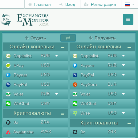
Главная
Вход
Регистрация
Toggl
naviga
menu
Отдать
Получить
Онлайн кошельки
Онлайн кошельки
RUB
RUB
Capitalist
Capitalist
USD
RUB
EPay
Payeer
USD
USD
Payeer
PayPal
USD
EUR
PayPal
PaySera
RUB
USD
Volet
Volet
CNY
CNY
WeChat
WeChat
Криптовалюты
USD
Wise
ZRX
0x
Криптовалюты
AVAX
ZRX
Avalanche
0x