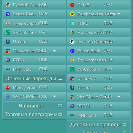
RUB
UAH
Русский Стандарт
ПУМБ
UAH
RUB
Sense Bank
Райффайзен Аваль
RUB
RUB
Тинькофф банк
РНКБ
UAH
RUB
УкрСиббанк
Россельхозбанк
UZS
RUB
Uzcard
Русский Стандарт
RUB
UAH
Visa/MasterCard
Sense Bank
RUB
RUB
ВТБ24
Тинькофф банк
RUB
UAH
МИР card
УкрСиббанк
Денежные переводы
CNY
UnionPay
EUR
MoneyGram
UZS
Uzcard
RUB
Wire (SWIFT)
RUB
Visa/MasterCard
Наличные
RUB
ВТБ24
Торговые платформы
RUB
МИР card
Денежные переводы