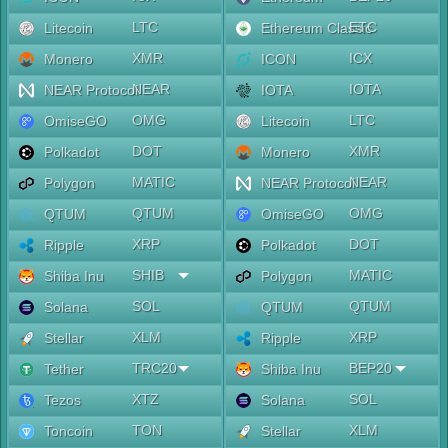
LTC
ETC
Litecoin
Ethereum Classic
XMR
ICX
Monero
ICON
NEAR
IOTA
NEAR Protocol
IOTA
OMG
LTC
OmiseGO
Litecoin
DOT
XMR
Polkadot
Monero
MATIC
NEAR
Polygon
NEAR Protocol
QTUM
OMG
QTUM
OmiseGO
XRP
DOT
Ripple
Polkadot
SHIB
MATIC
Shiba Inu
Polygon
SOL
QTUM
Solana
QTUM
XLM
XRP
Stellar
Ripple
TRC20
BEP20
Tether
Shiba Inu
XTZ
SOL
Tezos
Solana
TON
XLM
Toncoin
Stellar