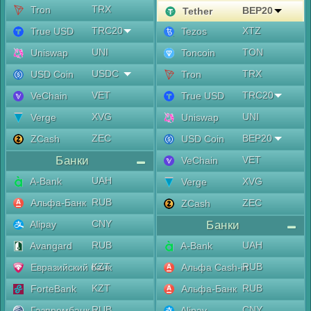
TRX
Tron
BEP20
Tether
TRC20
XTZ
True USD
Tezos
UNI
TON
Uniswap
Toncoin
USDC
TRX
USD Coin
Tron
VET
TRC20
VeChain
True USD
XVG
UNI
Verge
Uniswap
ZEC
BEP20
ZCash
USD Coin
Банки
VET
VeChain
UAH
A-Bank
XVG
Verge
RUB
Альфа-Банк
ZEC
ZCash
CNY
Alipay
Банки
RUB
UAH
Avangard
A-Bank
KZT
RUB
Евразийский банк
Альфа Cash-in
KZT
RUB
ForteBank
Альфа-Банк
RUB
CNY
Газпромбанк
Alipay