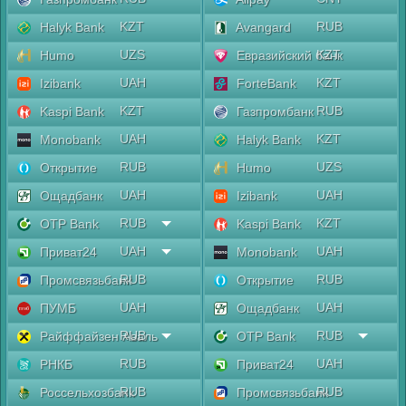
KZT
RUB
Halyk Bank
Avangard
UZS
KZT
Humo
Евразийский банк
UAH
KZT
Izibank
ForteBank
KZT
RUB
Kaspi Bank
Газпромбанк
UAH
KZT
Monobank
Halyk Bank
RUB
UZS
Открытие
Humo
UAH
UAH
Ощадбанк
Izibank
RUB
KZT
OTP Bank
Kaspi Bank
UAH
UAH
Приват24
Monobank
RUB
RUB
Промсвязьбанк
Открытие
UAH
UAH
ПУМБ
Ощадбанк
RUB
RUB
Райффайзен Аваль
OTP Bank
RUB
UAH
РНКБ
Приват24
RUB
RUB
Россельхозбанк
Промсвязьбанк