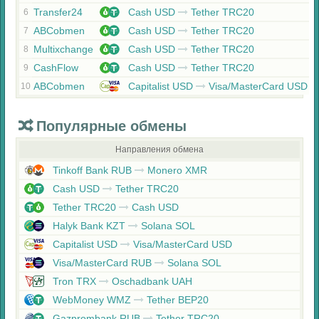
Transfer24
Cash USD
Tether TRC20
6
ABCobmen
Cash USD
Tether TRC20
7
Multixchange
Cash USD
Tether TRC20
8
CashFlow
Cash USD
Tether TRC20
9
ABCobmen
Capitalist USD
Visa/MasterCard USD
10
Популярные обмены
Направления обмена
Tinkoff Bank RUB
Monero XMR
Cash USD
Tether TRC20
Tether TRC20
Cash USD
Halyk Bank KZT
Solana SOL
Capitalist USD
Visa/MasterCard USD
Visa/MasterCard RUB
Solana SOL
Tron TRX
Oschadbank UAH
WebMoney WMZ
Tether BEP20
Gazprombank RUB
Tether TRC20