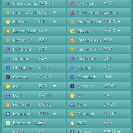
BAT
AVAX
Basic Attention Token
Avalanche
BNB
BAT
Binance Coin
Basic Attention Token
BTC
BEP20
Bitcoin
Binance Coin
BCH
BEP20
Bitcoin Cash
Bitcoin
BSV
BCH
Bitcoin SV
Bitcoin Cash
BTT
BSV
BitTorrent
Bitcoin SV
ADA
BTT
Cardano
BitTorrent
LINK
ADA
ChainLink
Cardano
ATOM
LINK
Cosmos
ChainLink
DAI
ATOM
Dai
Cosmos
DASH
DAI
Dash
Dai
DOGE
DASH
Dogecoin
Dash
ETH
DOGE
Ethereum
Dogecoin
ETC
EOS
Ethereum Classic
EOS
ICX
BEP20
ICON
Ethereum