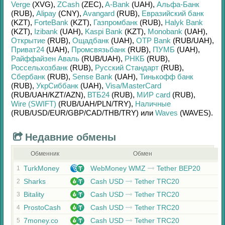
Verge
(XVG)
,
ZCash
(ZEC)
,
A-Bank
(UAH)
,
Альфа-Банк
(RUB)
,
Alipay
(CNY)
,
Avangard
(RUB)
,
Евразийский банк
(KZT)
,
ForteBank
(KZT)
,
Газпромбанк
(RUB)
,
Halyk Bank
(KZT)
,
Izibank
(UAH)
,
Kaspi Bank
(KZT)
,
Monobank
(UAH)
,
Открытие
(RUB)
,
Ощадбанк
(UAH)
,
OTP Bank
(RUB/
UAH)
,
Приват24
(UAH)
,
Промсвязьбанк
(RUB)
,
ПУМБ
(UAH)
,
Райффайзен Аваль
(RUB/
UAH)
,
РНКБ
(RUB)
,
Россельхозбанк
(RUB)
,
Русский Стандарт
(RUB)
,
Сбербанк
(RUB)
,
Sense Bank
(UAH)
,
Тинькофф банк
(RUB)
,
УкрСиббанк
(UAH)
,
Visa/MasterCard
(RUB/
UAH/
KZT/
AZN)
,
ВТБ24
(RUB)
,
МИР card
(RUB)
,
Wire (SWIFT)
(RUB/
UAH/
PLN/
TRY)
,
Наличные
(RUB/
USD/
EUR/
GBP/
CAD/
THB/
TRY)
или
Waves
(WAVES)
.
Недавние обмены
Обменник
Обмен
TurkMoney
WebMoney WMZ
Tether BEP20
1
Sharks
Cash USD
Tether TRC20
2
Bitality
Cash USD
Tether TRC20
3
ProstoCash
Cash USD
Tether TRC20
4
7money.co
Cash USD
Tether TRC20
5