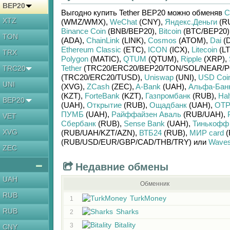
BEP20
Выгодно купить
Tether BEP20
можно обменяв
C
XTZ
(WMZ/
WMX)
,
WeChat
(CNY)
,
Яндекс.Деньги
(R
Binance Coin
(BNB/
BEP20)
,
Bitcoin
(BTC/
BEP20)
TON
(ADA)
,
ChainLink
(LINK)
,
Cosmos
(ATOM)
,
Dai
(D
Ethereum Classic
(ETC)
,
ICON
(ICX)
,
Litecoin
(LT
TRX
Polygon
(MATIC)
,
QTUM
(QTUM)
,
Ripple
(XRP)
,
Tether
(TRC20/
ERC20/
BEP20/
TON/
SOL/
NEAR/
P
TRC20
(TRC20/
ERC20/
TUSD)
,
Uniswap
(UNI)
,
USD Coi
UNI
(XVG)
,
ZCash
(ZEC)
,
A-Bank
(UAH)
,
Альфа-Бан
(KZT)
,
ForteBank
(KZT)
,
Газпромбанк
(RUB)
,
Hal
BEP20
(UAH)
,
Открытие
(RUB)
,
Ощадбанк
(UAH)
,
OTP
ПУМБ
(UAH)
,
Райффайзен Аваль
(RUB/
UAH)
,
VET
Сбербанк
(RUB)
,
Sense Bank
(UAH)
,
Тинькофф
XVG
(RUB/
UAH/
KZT/
AZN)
,
ВТБ24
(RUB)
,
МИР card
(
(RUB/
USD/
EUR/
GBP/
CAD/
THB/
TRY)
или
Wave
ZEC
Недавние обмены
UAH
Обменник
RUB
TurkMoney
1
RUB
Sharks
2
Bitality
3
CNY