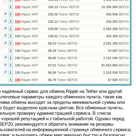
100
Ripple XRP
100.33
Tether BEP20
10 355 500
BEP20
Р
100
Ripple XRP
100.30
Tether BEP20
535 006
BEP20
Р
100
Ripple XRP
100.12
Tether BEP20
236 283
BEP20
Р
100
Ripple XRP
100.09
Tether BEP20
5 254 290
BEP20
Р
100
Ripple XRP
100.01
Tether BEP20
443 384
BEP20
Р
100
Ripple XRP
99.53
Tether BEP20
2 001 280
BEP20
100
Ripple XRP
99.34
Tether BEP20
74 587
BEP20
Р
100
Ripple XRP
99.06
Tether BEP20
1 131 040
BEP20
Р
100
Ripple XRP
97.01
Tether BEP20
81 603 800
BEP20
Р
100
Ripple XRP
96.96
Tether BEP20
1 215 930
BEP20
100
Ripple XRP
96.79
Tether BEP20
47 500
BEP20
и надёжный сервис для обмена
Ripple
на
Tether
или другой
лючевые параметры каждого обменного пункта, такие как
сумма обмена выходит за пределы минимальной суммы или
ие будет выделено красным цветом. Все обменные пункты,
ельную проверку администрацией сервиса. В список
 хорошей репутацией и стабильной работой. Однако перед
 BEP20
, рекомендуется обратить внимание на резервы
льзователей на информационной странице обменного сервиса.
рвис и выполнить обмен максимально быстро и безопасно.