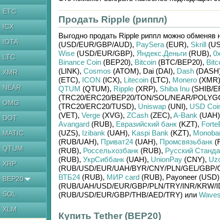
ETC
Продать Ripple (риппл)
ICX
Выгодно продать
Ripple риппл
можно обменяв 
IOTA
(USD/
EUR/
GBP/
AUD)
,
PaySera
(EUR)
,
Skrill
(US
Wise
(USD/
EUR/
GBP)
,
Яндекс.Деньги
(RUB)
,
0
LTC
Binance Coin
(BEP20)
,
Bitcoin
(BTC/
BEP20)
,
Bitc
(LINK)
,
Cosmos
(ATOM)
,
Dai (DAI)
,
Dash
(DASH
XMR
(ETC)
,
ICON
(ICX)
,
Litecoin
(LTC)
,
Monero
(XMR
NEAR
QTUM
(QTUM)
,
Ripple
(XRP)
,
Shiba Inu
(SHIB/
E
(TRC20/
ERC20/
BEP20/
TON/
SOL/
NEAR/
POLYG
OMG
(TRC20/
ERC20/
TUSD)
,
Uniswap
(UNI)
,
USD Coi
(VET)
,
Verge
(XVG)
,
ZCash
(ZEC)
,
A-Bank
(UAH)
DOT
Avangard
(RUB)
,
Евразийский банк
(KZT)
,
Forte
(UZS)
,
Izibank
(UAH)
,
Kaspi Bank
(KZT)
,
Monoba
MATIC
(RUB/
UAH)
,
Приват24
(UAH)
,
Промсвязьбанк
(
QTUM
(RUB)
,
Россельхозбанк
(RUB)
,
Русский Станда
(RUB)
,
УкрСиббанк
(UAH)
,
UnionPay
(CNY)
,
Uz
XRP
(RUB/
USD/
EUR/
UAH/
BYR/
CNY/
PLN/
GEL/
GBP/
ВТБ24
(RUB)
,
МИР card
(RUB)
,
Payoneer (USD)
BEP20
(RUB/
UAH/
USD/
EUR/
GBP/
PLN/
TRY/
INR/
KRW/
I
SOL
(RUB/
USD/
EUR/
GBP/
THB/
AED/
TRY)
или
Wave
XLM
Купить Tether (BEP20)