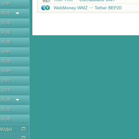
UAH
WebMoney WMZ
Tether BEP20
RUB
ь
RUB
RUB
RUB
UAH
RUB
UAH
CNY
UZS
RUB
RUB
RUB
воды