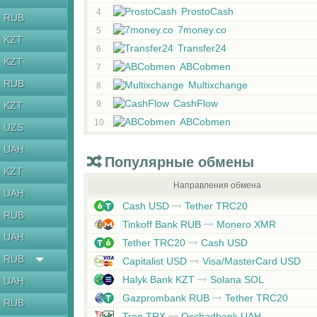
ProstoCash
4
RUB
7money.co
5
KZT
Transfer24
6
KZT
ABCobmen
7
RUB
Multixchange
8
CashFlow
9
KZT
ABCobmen
10
UZS
UAH
Популярные обмены
KZT
Направления обмена
UAH
Cash USD
Tether TRC20
RUB
Tinkoff Bank RUB
Monero XMR
UAH
Tether TRC20
Cash USD
RUB
Capitalist USD
Visa/MasterCard USD
Halyk Bank KZT
Solana SOL
UAH
Gazprombank RUB
Tether TRC20
RUB
Tron TRX
Oschadbank UAH