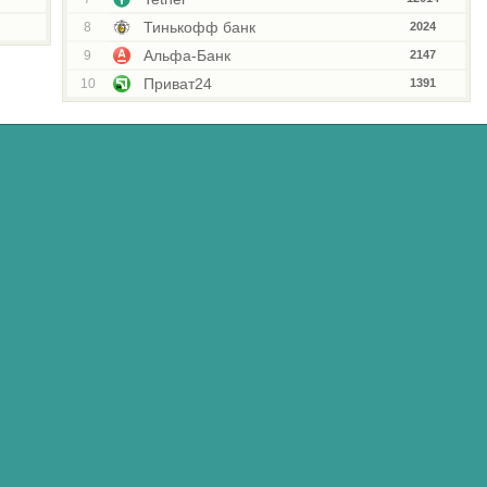
Тинькофф банк
8
2024
Альфа-Банк
9
2147
Приват24
10
1391