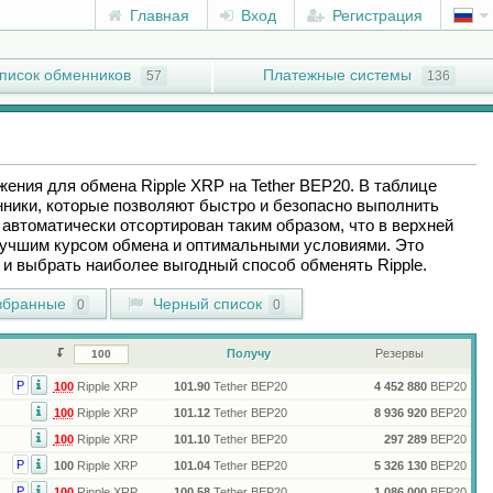
Главная
Вход
Регистрация
писок обменников
Платежные системы
57
136
ожения для обмена
Ripple XRP
на
Tether BEP20
. В таблице
ники, которые позволяют быстро и безопасно выполнить
автоматически отсортирован таким образом, что в верхней
лучшим курсом обмена и оптимальными условиями. Это
ы и выбрать наиболее выгодный способ обменять
Ripple
.
бранные
Черный список
0
0
Получу
Резервы
Р
100
Ripple XRP
101.90
Tether BEP20
4 452 880
BEP20
100
Ripple XRP
101.12
Tether BEP20
8 936 920
BEP20
100
Ripple XRP
101.10
Tether BEP20
297 289
BEP20
Р
100
Ripple XRP
101.04
Tether BEP20
5 326 130
BEP20
Р
100
Ripple XRP
100.58
Tether BEP20
1 086 000
BEP20