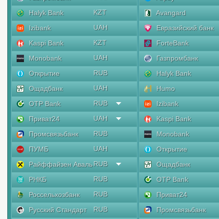
KZT
Halyk Bank
Avangard
UAH
Izibank
Евразийский банк
KZT
Kaspi Bank
ForteBank
UAH
Monobank
Газпромбанк
RUB
Открытие
Halyk Bank
UAH
Ощадбанк
Humo
RUB
OTP Bank
Izibank
UAH
Приват24
Kaspi Bank
RUB
Промсвязьбанк
Monobank
UAH
ПУМБ
Открытие
RUB
Райффайзен Аваль
Ощадбанк
RUB
РНКБ
OTP Bank
RUB
Россельхозбанк
Приват24
RUB
Русский Стандарт
Промсвязьбанк