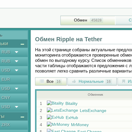
Обмен
С
45828
ть
Обмен
Ripple
на
Tether
ьки
На этой странице собраны актуальные предл
RUB
мониторинга отображаются проверенные обмен
обмен по выгодному курсу. Список обменников 
RUB
части таблицы отображаются предложения с 
USD
позволяет легко сравнить различные вариант
EUR
Все
Нормальные
Из
16
16
USD
Обменник
CNY
1
Bitality
USD
2
LetsExchange
ты
3
ExHub
ZRX
4
MrMoney
5
Fast Change