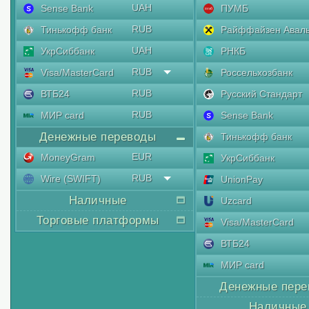
UAH
Sense Bank
ПУМБ
RUB
Тинькофф банк
Райффайзен Авал
UAH
УкрСиббанк
РНКБ
RUB
Visa/MasterCard
Россельхозбанк
RUB
ВТБ24
Русский Стандарт
RUB
МИР card
Sense Bank
Денежные переводы
Тинькофф банк
EUR
MoneyGram
УкрСиббанк
RUB
Wire (SWIFT)
UnionPay
Наличные
Uzcard
Торговые платформы
Visa/MasterCard
ВТБ24
МИР card
Денежные пере
Наличные