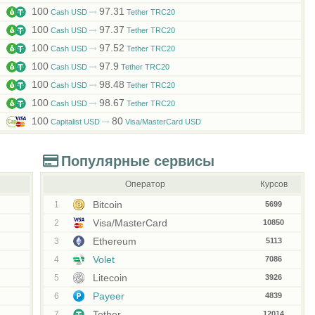
100
97.31
Cash USD
Tether TRC20
100
97.37
Cash USD
Tether TRC20
100
97.52
Cash USD
Tether TRC20
100
97.9
Cash USD
Tether TRC20
100
98.48
Cash USD
Tether TRC20
100
98.67
Cash USD
Tether TRC20
100
80
Capitalist USD
Visa/MasterCard USD
Популярные сервисы
Оператор
Курсов
Bitcoin
1
5699
Visa/MasterCard
2
10850
Ethereum
3
5113
Volet
4
7086
Litecoin
5
3926
Payeer
6
4839
Tether
7
12014