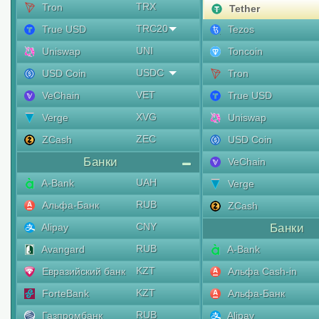
TRX
Tron
Tether
TRC20
True USD
Tezos
UNI
Uniswap
Toncoin
USDC
USD Coin
Tron
VET
VeChain
True USD
XVG
Verge
Uniswap
ZEC
ZCash
USD Coin
Банки
VeChain
UAH
A-Bank
Verge
RUB
Альфа-Банк
ZCash
CNY
Alipay
Банки
RUB
Avangard
A-Bank
KZT
Евразийский банк
Альфа Cash-in
KZT
ForteBank
Альфа-Банк
RUB
Газпромбанк
Alipay