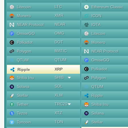
LTC
Litecoin
Ethereum Classic
XMR
Monero
ICON
NEAR
NEAR Protocol
IOTA
OMG
OmiseGO
Litecoin
DOT
Polkadot
Monero
MATIC
Polygon
NEAR Protocol
QTUM
QTUM
OmiseGO
Polkadot
XRP
Ripple
SHIB
Shiba Inu
Polygon
SOL
Solana
QTUM
XLM
Stellar
Ripple
TRC20
Tether
Shiba Inu
XTZ
Tezos
Solana
TON
Toncoin
Stellar