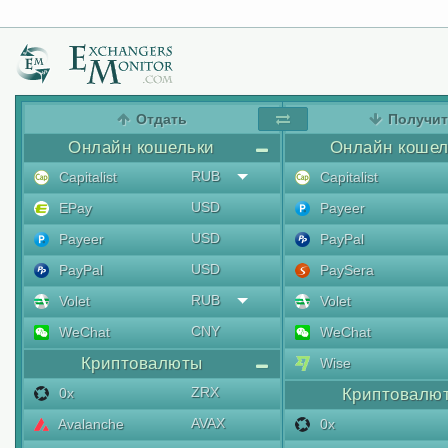
Отдать
Получи
Онлайн кошельки
Онлайн кошел
RUB
Capitalist
Capitalist
USD
EPay
Payeer
USD
Payeer
PayPal
USD
PayPal
PaySera
RUB
Volet
Volet
CNY
WeChat
WeChat
Криптовалюты
Wise
ZRX
0x
Криптовалю
AVAX
Avalanche
0x