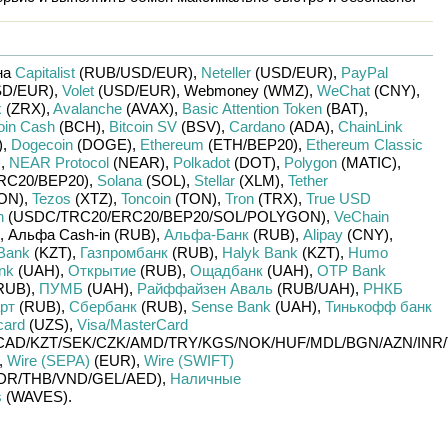
на
Capitalist
(RUB/
USD/
EUR)
,
Neteller
(USD/
EUR)
,
PayPal
D/
EUR)
,
Volet
(USD/
EUR)
,
Webmoney (WMZ)
,
WeChat
(CNY)
,
x
(ZRX)
,
Avalanche
(AVAX)
,
Basic Attention Token
(BAT)
,
oin Cash
(BCH)
,
Bitcoin SV
(BSV)
,
Cardano
(ADA)
,
ChainLink
)
,
Dogecoin
(DOGE)
,
Ethereum
(ETH/
BEP20)
,
Ethereum Classic
)
,
NEAR Protocol
(NEAR)
,
Polkadot
(DOT)
,
Polygon
(MATIC)
,
RC20/
BEP20)
,
Solana
(SOL)
,
Stellar
(XLM)
,
Tether
ON)
,
Tezos
(XTZ)
,
Toncoin
(TON)
,
Tron
(TRX)
,
True USD
n
(USDC/
TRC20/
ERC20/
BEP20/
SOL/
POLYGON)
,
VeChain
,
Альфа Cash-in (RUB)
,
Альфа-Банк
(RUB)
,
Alipay
(CNY)
,
Bank
(KZT)
,
Газпромбанк
(RUB)
,
Halyk Bank
(KZT)
,
Humo
nk
(UAH)
,
Открытие
(RUB)
,
Ощадбанк
(UAH)
,
OTP Bank
RUB)
,
ПУМБ
(UAH)
,
Райффайзен Аваль
(RUB/
UAH)
,
РНКБ
рт
(RUB)
,
Сбербанк
(RUB)
,
Sense Bank
(UAH)
,
Тинькофф банк
card
(UZS)
,
Visa/MasterCard
CAD/
KZT/
SEK/
CZK/
AMD/
TRY/
KGS/
NOK/
HUF/
MDL/
BGN/
AZN/
INR/
,
Wire (SEPA)
(EUR)
,
Wire (SWIFT)
DR/
THB/
VND/
GEL/
AED)
,
Наличные
s
(WAVES)
.