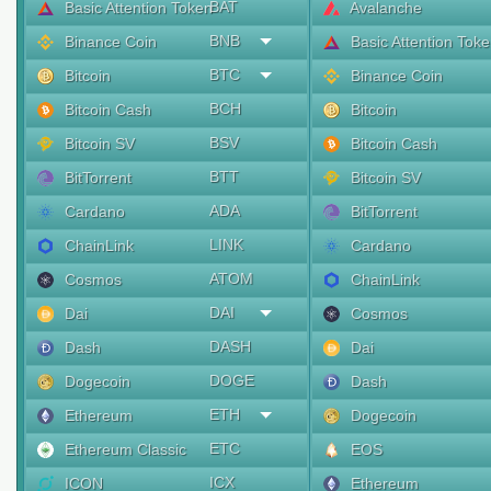
BAT
Basic Attention Token
Avalanche
BNB
Binance Coin
Basic Attention Tok
BTC
Bitcoin
Binance Coin
BCH
Bitcoin Cash
Bitcoin
BSV
Bitcoin SV
Bitcoin Cash
BTT
BitTorrent
Bitcoin SV
ADA
Cardano
BitTorrent
LINK
ChainLink
Cardano
ATOM
Cosmos
ChainLink
DAI
Dai
Cosmos
DASH
Dash
Dai
DOGE
Dogecoin
Dash
ETH
Ethereum
Dogecoin
ETC
Ethereum Classic
EOS
ICX
ICON
Ethereum