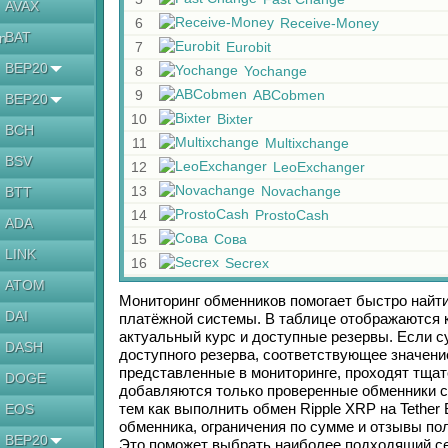
AVAX
6
Receive-Money
BAT
en
7
Eurobit
BEP20
8
Yochange
9
ABCobmen
BEP20
10
Bixter
BCH
11
Multixchange
BSV
12
LeoExchanger
13
Novachange
BTT
14
ProstoCash
ADA
15
Сова
LINK
16
Secrex
ATOM
Мониторинг обменников помогает быстро найт
DAI
платёжной системы. В таблице отображаются к
актуальный курс и доступные резервы. Если 
DASH
доступного резерва, соответствующее значен
представленные в мониторинге, проходят тщат
DOGE
добавляются только проверенные обменники с
тем как выполнить обмен
Ripple XRP
на
Tether
EOS
обменника, ограничения по сумме и отзывы по
BEP20
Это поможет выбрать наиболее подходящий се