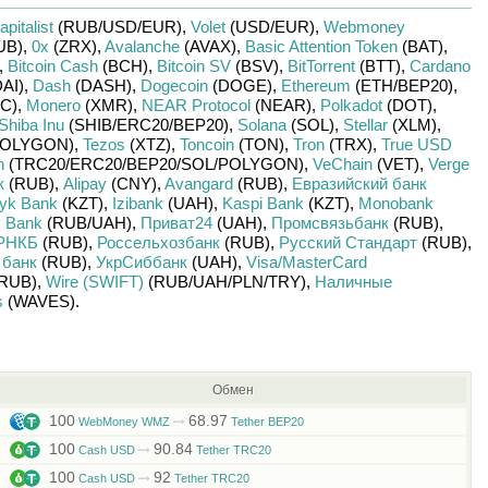
apitalist
(RUB/
USD/
EUR)
,
Volet
(USD/
EUR)
,
Webmoney
UB)
,
0x
(ZRX)
,
Avalanche
(AVAX)
,
Basic Attention Token
(BAT)
,
,
Bitcoin Cash
(BCH)
,
Bitcoin SV
(BSV)
,
BitTorrent
(BTT)
,
Cardano
AI)
,
Dash
(DASH)
,
Dogecoin
(DOGE)
,
Ethereum
(ETH/
BEP20)
,
C)
,
Monero
(XMR)
,
NEAR Protocol
(NEAR)
,
Polkadot
(DOT)
,
Shiba Inu
(SHIB/
ERC20/
BEP20)
,
Solana
(SOL)
,
Stellar
(XLM)
,
OLYGON)
,
Tezos
(XTZ)
,
Toncoin
(TON)
,
Tron
(TRX)
,
True USD
n
(TRC20/
ERC20/
BEP20/
SOL/
POLYGON)
,
VeChain
(VET)
,
Verge
к
(RUB)
,
Alipay
(CNY)
,
Avangard
(RUB)
,
Евразийский банк
yk Bank
(KZT)
,
Izibank
(UAH)
,
Kaspi Bank
(KZT)
,
Monobank
 Bank
(RUB/
UAH)
,
Приват24
(UAH)
,
Промсвязьбанк
(RUB)
,
РНКБ
(RUB)
,
Россельхозбанк
(RUB)
,
Русский Стандарт
(RUB)
,
 банк
(RUB)
,
УкрСиббанк
(UAH)
,
Visa/MasterCard
RUB)
,
Wire (SWIFT)
(RUB/
UAH/
PLN/
TRY)
,
Наличные
s
(WAVES)
.
Обмен
100
68.97
WebMoney WMZ
Tether BEP20
100
90.84
Cash USD
Tether TRC20
100
92
Cash USD
Tether TRC20