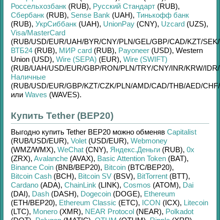
Россельхозбанк
(RUB)
,
Русский Стандарт
(RUB)
,
Сбербанк
(RUB)
,
Sense Bank
(UAH)
,
Тинькофф банк
(RUB)
,
УкрСиббанк
(UAH)
,
UnionPay
(CNY)
,
Uzcard
(UZS)
,
Visa/MasterCard
(RUB/
USD/
EUR/
UAH/
BYR/
CNY/
PLN/
GEL/
GBP/
CAD/
KZT/
SEK/
ВТБ24
(RUB)
,
МИР card
(RUB)
,
Payoneer
(USD)
,
Western
Union (USD)
,
Wire (SEPA)
(EUR)
,
Wire (SWIFT)
(RUB/
UAH/
USD/
EUR/
GBP/
RON/
PLN/
TRY/
CNY/
INR/
KRW/
IDR/
Наличные
(RUB/
USD/
EUR/
GBP/
KZT/
CZK/
PLN/
AMD/
CAD/
THB/
AED/
CHF/
или
Waves
(WAVES)
.
Купить Tether (BEP20)
Выгодно купить
Tether BEP20
можно обменяв
Capitalist
(RUB/
USD/
EUR)
,
Volet
(USD/
EUR)
,
Webmoney
(WMZ/
WMX)
,
WeChat
(CNY)
,
Яндекс.Деньги
(RUB)
,
0x
(ZRX)
,
Avalanche
(AVAX)
,
Basic Attention Token
(BAT)
,
Binance Coin
(BNB/
BEP20)
,
Bitcoin
(BTC/
BEP20)
,
Bitcoin Cash
(BCH)
,
Bitcoin SV
(BSV)
,
BitTorrent
(BTT)
,
Cardano
(ADA)
,
ChainLink
(LINK)
,
Cosmos
(ATOM)
,
Dai
(DAI)
,
Dash
(DASH)
,
Dogecoin
(DOGE)
,
Ethereum
(ETH/
BEP20)
,
Ethereum Classic
(ETC)
,
ICON
(ICX)
,
Litecoin
(LTC)
,
Monero
(XMR)
,
NEAR Protocol
(NEAR)
,
Polkadot