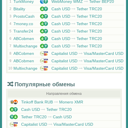
TurkMoney
WebMoney WMZ
Tether BEP20
1
Bitality
Cash USD
Tether TRC20
2
ProstoCash
Cash USD
Tether TRC20
3
7money.co
Cash USD
Tether TRC20
4
Transfer24
Cash USD
Tether TRC20
5
ABCobmen
Cash USD
Tether TRC20
6
Multixchange
Cash USD
Tether TRC20
7
ABCobmen
Capitalist USD
Visa/MasterCard USD
8
ABCobmen
Capitalist USD
Visa/MasterCard USD
9
Multixchange
Capitalist USD
Visa/MasterCard USD
10
Популярные обмены
Направления обмена
Tinkoff Bank RUB
Monero XMR
Cash USD
Tether TRC20
Tether TRC20
Cash USD
Capitalist USD
Visa/MasterCard USD