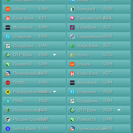
UAH
RUB
Izibank
Avangard
KZT
KZT
Kaspi Bank
Евразийский банк
UAH
KZT
Monobank
ForteBank
RUB
RUB
Открытие
Газпромбанк
UAH
KZT
Ощадбанк
Halyk Bank
RUB
UZS
OTP Bank
Humo
UAH
UAH
Приват24
Izibank
RUB
KZT
Промсвязьбанк
Kaspi Bank
UAH
UAH
ПУМБ
Monobank
RUB
RUB
Райффайзен Аваль
Открытие
RUB
UAH
РНКБ
Ощадбанк
RUB
RUB
Россельхозбанк
OTP Bank
RUB
UAH
Русский Стандарт
Приват24
UAH
RUB
Sense Bank
Промсвязьбанк