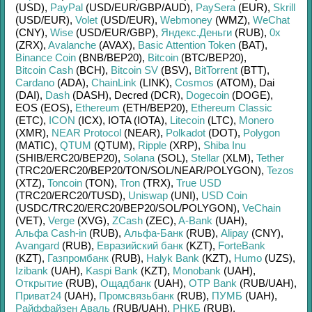
(USD)
,
PayPal
(USD/
EUR/
GBP/
AUD)
,
PaySera
(EUR)
,
Skrill
(USD/
EUR)
,
Volet
(USD/
EUR)
,
Webmoney
(WMZ)
,
WeChat
(CNY)
,
Wise
(USD/
EUR/
GBP)
,
Яндекс.Деньги
(RUB)
,
0x
(ZRX)
,
Avalanche
(AVAX)
,
Basic Attention Token
(BAT)
,
Binance Coin
(BNB/
BEP20)
,
Bitcoin
(BTC/
BEP20)
,
Bitcoin Cash
(BCH)
,
Bitcoin SV
(BSV)
,
BitTorrent
(BTT)
,
Cardano
(ADA)
,
ChainLink
(LINK)
,
Cosmos
(ATOM)
,
Dai
(DAI)
,
Dash
(DASH)
,
Decred (DCR)
,
Dogecoin
(DOGE)
,
EOS (EOS)
,
Ethereum
(ETH/
BEP20)
,
Ethereum Classic
(ETC)
,
ICON
(ICX)
,
IOTA (IOTA)
,
Litecoin
(LTC)
,
Monero
(XMR)
,
NEAR Protocol
(NEAR)
,
Polkadot
(DOT)
,
Polygon
(MATIC)
,
QTUM
(QTUM)
,
Ripple
(XRP)
,
Shiba Inu
(SHIB/
ERC20/
BEP20)
,
Solana
(SOL)
,
Stellar
(XLM)
,
Tether
(TRC20/
ERC20/
BEP20/
TON/
SOL/
NEAR/
POLYGON)
,
Tezos
(XTZ)
,
Toncoin
(TON)
,
Tron
(TRX)
,
True USD
(TRC20/
ERC20/
TUSD)
,
Uniswap
(UNI)
,
USD Coin
(USDC/
TRC20/
ERC20/
BEP20/
SOL/
POLYGON)
,
VeChain
(VET)
,
Verge
(XVG)
,
ZCash
(ZEC)
,
A-Bank
(UAH)
,
Альфа Cash-in
(RUB)
,
Альфа-Банк
(RUB)
,
Alipay
(CNY)
,
Avangard
(RUB)
,
Евразийский банк
(KZT)
,
ForteBank
(KZT)
,
Газпромбанк
(RUB)
,
Halyk Bank
(KZT)
,
Humo
(UZS)
,
Izibank
(UAH)
,
Kaspi Bank
(KZT)
,
Monobank
(UAH)
,
Открытие
(RUB)
,
Ощадбанк
(UAH)
,
OTP Bank
(RUB/
UAH)
,
Приват24
(UAH)
,
Промсвязьбанк
(RUB)
,
ПУМБ
(UAH)
,
Райффайзен Аваль
(RUB/
UAH)
,
РНКБ
(RUB)
,