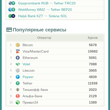
Gazprombank RUB
Tether TRC20
WebMoney WMZ
Tether BEP20
Halyk Bank KZT
Solana SOL
Популярные сервисы
Оператор
Курсов
Bitcoin
5678
1
Visa/MasterCard
10682
2
Ethereum
5091
3
Volet
7088
4
Litecoin
3905
5
Payeer
4839
6
Tether
11938
7
Тинькофф банк
2023
8
Альфа-Банк
2129
9
Приват24
1389
10