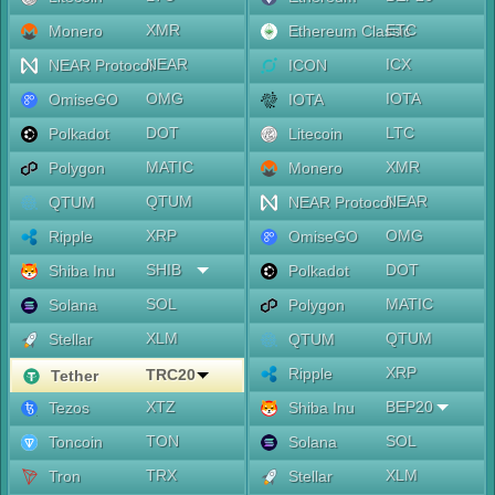
XMR
ETC
Monero
Ethereum Classic
NEAR
ICX
NEAR Protocol
ICON
OMG
IOTA
OmiseGO
IOTA
DOT
LTC
Polkadot
Litecoin
MATIC
XMR
Polygon
Monero
QTUM
NEAR
QTUM
NEAR Protocol
XRP
OMG
Ripple
OmiseGO
SHIB
DOT
Shiba Inu
Polkadot
SOL
MATIC
Solana
Polygon
XLM
QTUM
Stellar
QTUM
XRP
Ripple
TRC20
Tether
XTZ
BEP20
Tezos
Shiba Inu
TON
SOL
Toncoin
Solana
TRX
XLM
Tron
Stellar