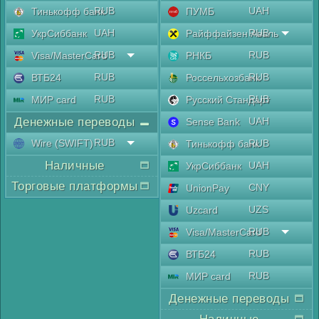
RUB
UAH
Тинькофф банк
ПУМБ
UAH
RUB
УкрСиббанк
Райффайзен Аваль
RUB
RUB
Visa/MasterCard
РНКБ
RUB
RUB
ВТБ24
Россельхозбанк
RUB
RUB
МИР card
Русский Стандарт
Денежные переводы
UAH
Sense Bank
RUB
Wire (SWIFT)
RUB
Тинькофф банк
Наличные
UAH
УкрСиббанк
Торговые платформы
CNY
UnionPay
UZS
Uzcard
RUB
Visa/MasterCard
RUB
ВТБ24
RUB
МИР card
Денежные переводы