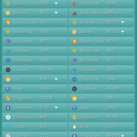
BNB
AVAX
Binance Coin
Avalanche
BTC
BAT
Bitcoin
Basic Attention Token
BCH
BEP20
Bitcoin Cash
Binance Coin
BSV
BEP20
Bitcoin SV
Bitcoin
BTT
BCH
BitTorrent
Bitcoin Cash
ADA
BSV
Cardano
Bitcoin SV
LINK
BTT
ChainLink
BitTorrent
ATOM
ADA
Cosmos
Cardano
DAI
LINK
Dai
ChainLink
DASH
ATOM
Dash
Cosmos
DOGE
DAI
Dogecoin
Dai
ETH
DASH
Ethereum
Dash
ETC
DOGE
Ethereum Classic
Dogecoin
ICX
EOS
ICON
EOS
LTC
BEP20
Litecoin
Ethereum