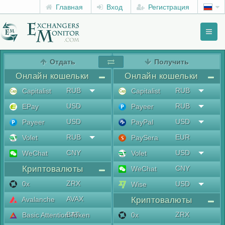
Главная
Вход
Регистрация
Toggl
naviga
menu
Отдать
Получить
Онлайн кошельки
Онлайн кошельки
RUB
RUB
Capitalist
Capitalist
USD
RUB
EPay
Payeer
USD
USD
Payeer
PayPal
RUB
EUR
Volet
PaySera
CNY
USD
WeChat
Volet
Криптовалюты
CNY
WeChat
ZRX
0x
USD
Wise
AVAX
Avalanche
Криптовалюты
BAT
ZRX
Basic Attention Token
0x