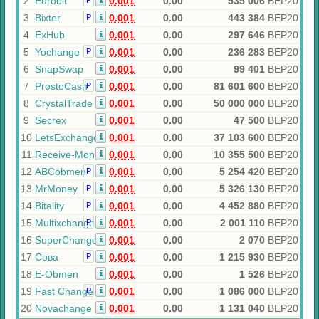
2
Eurobit
0.001
0.00
535 006
BEP20
Р
3
Bixter
0.001
0.00
443 384
BEP20
Р
4
ExHub
0.001
0.00
297 646
BEP20
5
Yochange
0.001
0.00
236 283
BEP20
Р
6
SnapSwap
0.001
0.00
99 401
BEP20
7
ProstoCash
0.001
0.00
81 601 600
BEP20
Р
8
CrystalTrade
0.001
0.00
50 000 000
BEP20
9
Secrex
0.001
0.00
47 500
BEP20
10
LetsExchange
0.001
0.00
37 103 600
BEP20
11
Receive-Money
0.001
0.00
10 355 500
BEP20
12
ABCobmen
0.001
0.00
5 254 420
BEP20
Р
13
MrMoney
0.001
0.00
5 326 130
BEP20
Р
14
Bitality
0.001
0.00
4 452 880
BEP20
Р
15
Multixchange
0.001
0.00
2 001 110
BEP20
Р
16
SuperChange
0.001
0.00
2 070
BEP20
17
Сова
0.001
0.00
1 215 930
BEP20
Р
18
E-Obmen
0.001
0.00
1 526
BEP20
19
Fast Change
0.001
0.00
1 086 000
BEP20
Р
20
Novachange
0.001
0.00
1 131 040
BEP20