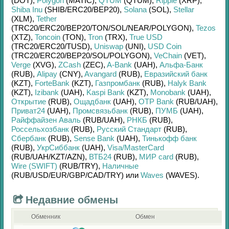
(DOT)
,
Polygon
(MATIC)
,
QTUM
(QTUM)
,
Ripple
(XRP)
,
Shiba Inu
(SHIB/
ERC20/
BEP20)
,
Solana
(SOL)
,
Stellar
(XLM)
,
Tether
(TRC20/
ERC20/
BEP20/
TON/
SOL/
NEAR/
POLYGON)
,
Tezos
(XTZ)
,
Toncoin
(TON)
,
Tron
(TRX)
,
True USD
(TRC20/
ERC20/
TUSD)
,
Uniswap
(UNI)
,
USD Coin
(TRC20/
ERC20/
BEP20/
SOL/
POLYGON)
,
VeChain
(VET)
,
Verge
(XVG)
,
ZCash
(ZEC)
,
A-Bank
(UAH)
,
Альфа-Банк
(RUB)
,
Alipay
(CNY)
,
Avangard
(RUB)
,
Евразийский банк
(KZT)
,
ForteBank
(KZT)
,
Газпромбанк
(RUB)
,
Halyk Bank
(KZT)
,
Izibank
(UAH)
,
Kaspi Bank
(KZT)
,
Monobank
(UAH)
,
Открытие
(RUB)
,
Ощадбанк
(UAH)
,
OTP Bank
(RUB/
UAH)
,
Приват24
(UAH)
,
Промсвязьбанк
(RUB)
,
ПУМБ
(UAH)
,
Райффайзен Аваль
(RUB/
UAH)
,
РНКБ
(RUB)
,
Россельхозбанк
(RUB)
,
Русский Стандарт
(RUB)
,
Сбербанк
(RUB)
,
Sense Bank
(UAH)
,
Тинькофф банк
(RUB)
,
УкрСиббанк
(UAH)
,
Visa/MasterCard
(RUB/
UAH/
KZT/
AZN)
,
ВТБ24
(RUB)
,
МИР card
(RUB)
,
Wire (SWIFT)
(RUB/
TRY)
,
Наличные
(RUB/
USD/
EUR/
GBP/
CAD/
TRY)
или
Waves
(WAVES)
.
Недавние обмены
Обменник
Обмен