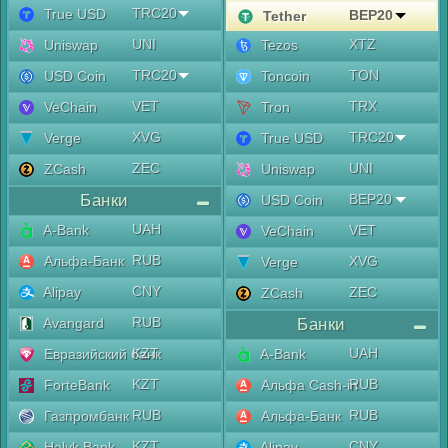
TRC20
True USD
BEP20
Tether
UNI
XTZ
Uniswap
Tezos
TRC20
TON
USD Coin
Toncoin
VET
TRX
VeChain
Tron
XVG
TRC20
Verge
True USD
ZEC
UNI
ZCash
Uniswap
Банки
BEP20
USD Coin
UAH
A-Bank
VET
VeChain
RUB
Альфа-Банк
XVG
Verge
CNY
Alipay
ZEC
ZCash
RUB
Avangard
Банки
KZT
UAH
Евразийский банк
A-Bank
KZT
RUB
ForteBank
Альфа Cash-in
RUB
RUB
Газпромбанк
Альфа-Банк
KZT
CNY
Halyk Bank
Alipay