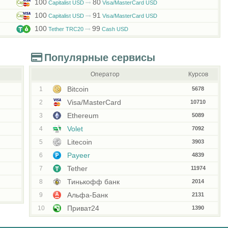
100
80
Capitalist USD
Visa/MasterCard USD
100
91
Capitalist USD
Visa/MasterCard USD
100
99
Tether TRC20
Cash USD
Популярные сервисы
Оператор
Курсов
Bitcoin
1
5678
Visa/MasterCard
2
10710
Ethereum
3
5089
Volet
4
7092
Litecoin
5
3903
Payeer
6
4839
Tether
7
11974
Тинькофф банк
8
2014
Альфа-Банк
9
2131
Приват24
10
1390