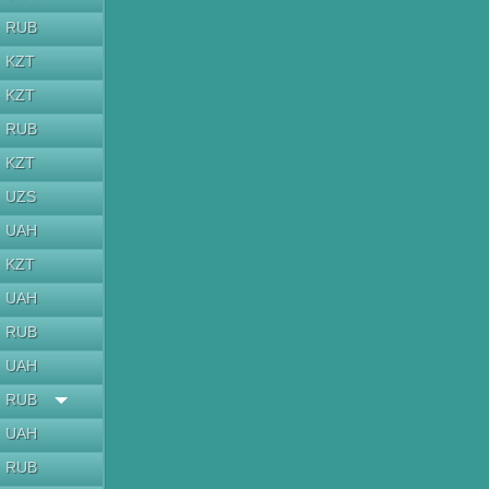
RUB
KZT
KZT
RUB
KZT
UZS
UAH
KZT
UAH
RUB
UAH
RUB
UAH
RUB