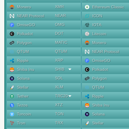
XMR
Monero
Ethereum Classic
NEAR
NEAR Protocol
ICON
OMG
OmiseGO
IOTA
DOT
Polkadot
Litecoin
MATIC
Polygon
Monero
QTUM
QTUM
NEAR Protocol
XRP
Ripple
OmiseGO
SHIB
Shiba Inu
Polkadot
SOL
Solana
Polygon
XLM
Stellar
QTUM
TRC20
Tether
Ripple
XTZ
Tezos
Shiba Inu
TON
Toncoin
Solana
TRX
Tron
Stellar