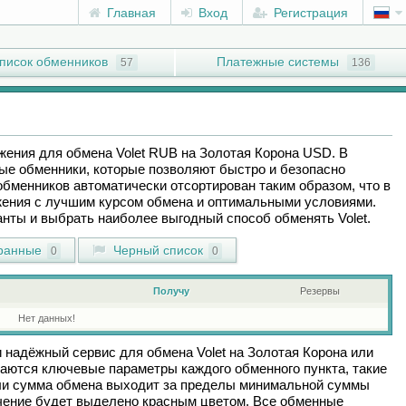
Главная
Вход
Регистрация
писок обменников
Платежные системы
57
136
ожения для обмена
Volet RUB
на
Золотая Корона USD
. В
ые обменники, которые позволяют быстро и безопасно
обменников автоматически отсортирован таким образом, что в
ения с лучшим курсом обмена и оптимальными условиями.
ианты и выбрать наиболее выгодный способ обменять
Volet
.
ранные
Черный список
0
0
Получу
Резервы
Нет данных!
и надёжный сервис для обмена
Volet
на
Золотая Корона
или
аются ключевые параметры каждого обменного пункта, такие
сли сумма обмена выходит за пределы минимальной суммы
ачение будет выделено красным цветом. Все обменные