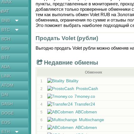
AVAX
пункты, представленные в мониторинге, прохо
добавляются только проверенные обменники с
BAT
en
тем как выполнить обмен
Volet RUB
на
Золота
обменника, ограничения по сумме и отзывы по
BNB
Это поможет выбрать наиболее подходящий се
BTC
Продать Volet (рубли)
BCH
Выгодно продать
Volet рубли
можно обменяв н
BSV
BTT
Недавние обмены
ADA
Обменник
LINK
Bitality
1
ATOM
ProstoCash
2
DAI
7money.co
3
DASH
Transfer24
4
ABCobmen
5
DOGE
Multixchange
6
EOS
ABCobmen
7
ETH