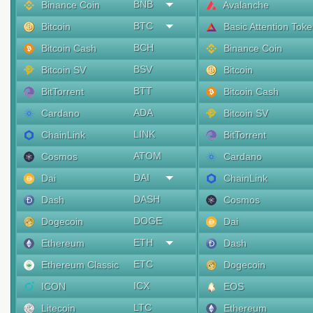
BNB
Binance Coin
Avalanche
BTC
Bitcoin
Basic Attention Tok
BCH
Bitcoin Cash
Binance Coin
BSV
Bitcoin SV
Bitcoin
BTT
BitTorrent
Bitcoin Cash
ADA
Cardano
Bitcoin SV
LINK
ChainLink
BitTorrent
ATOM
Cosmos
Cardano
DAI
Dai
ChainLink
DASH
Dash
Cosmos
DOGE
Dogecoin
Dai
ETH
Ethereum
Dash
ETC
Ethereum Classic
Dogecoin
ICX
ICON
EOS
LTC
Litecoin
Ethereum