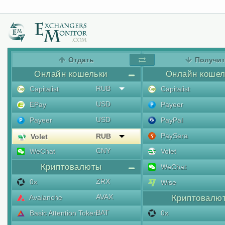
Отдать
Получи
Онлайн кошельки
Онлайн кошел
RUB
Capitalist
Capitalist
USD
EPay
Payeer
USD
Payeer
PayPal
PaySera
RUB
Volet
CNY
WeChat
Volet
Криптовалюты
WeChat
ZRX
0x
Wise
AVAX
Avalanche
Криптовалю
BAT
Basic Attention Token
0x