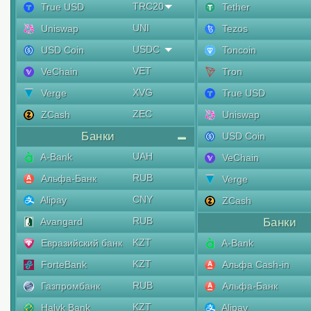
TRC20
True USD
Tether
UNI
Uniswap
Tezos
USDC
USD Coin
Toncoin
VET
VeChain
Tron
XVG
Verge
True USD
ZEC
ZCash
Uniswap
Банки
USD Coin
UAH
A-Bank
VeChain
RUB
Альфа-Банк
Verge
CNY
Alipay
ZCash
RUB
Avangard
Банки
KZT
Евразийский банк
A-Bank
KZT
ForteBank
Альфа Cash-in
RUB
Газпромбанк
Альфа-Банк
KZT
Halyk Bank
Alipay