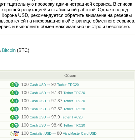
дят тщательную проверку администрацией сервиса. В список
 хорошей репутацией и стабильной работой. Однако перед
я Корона USD
, рекомендуется обратить внимание на резервы
льзователей на информационной странице обменного сервиса.
рвис и выполнить обмен максимально быстро и безопасно.
а
Bitcoin
(BTC)
.
Обмен
100
92
Cash USD
Tether TRC20
100
97.31
Cash USD
Tether TRC20
100
97.37
Cash USD
Tether TRC20
100
97.52
Cash USD
Tether TRC20
100
97.9
Cash USD
Tether TRC20
100
98.48
Cash USD
Tether TRC20
100
80
Capitalist USD
Visa/MasterCard USD