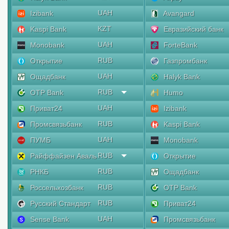
UAH
Izibank
Avangard
KZT
Kaspi Bank
Евразийский банк
UAH
Monobank
ForteBank
RUB
Открытие
Газпромбанк
UAH
Ощадбанк
Halyk Bank
RUB
OTP Bank
Humo
UAH
Приват24
Izibank
RUB
Промсвязьбанк
Kaspi Bank
UAH
ПУМБ
Monobank
RUB
Райффайзен Аваль
Открытие
RUB
РНКБ
Ощадбанк
RUB
Россельхозбанк
OTP Bank
RUB
Русский Стандарт
Приват24
UAH
Sense Bank
Промсвязьбанк