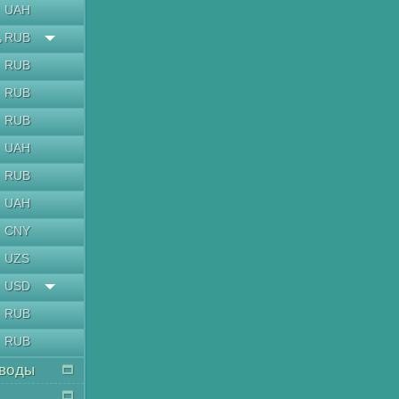
UAH
RUB
ь
RUB
RUB
RUB
UAH
RUB
UAH
CNY
UZS
USD
RUB
RUB
воды