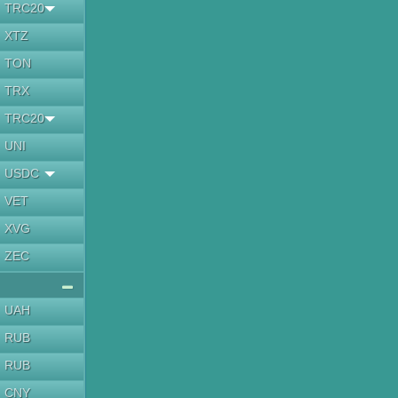
TRC20
XTZ
TON
TRX
TRC20
UNI
USDC
VET
XVG
ZEC
UAH
RUB
RUB
CNY