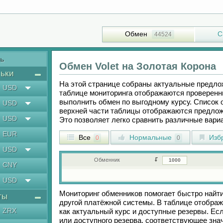
Обмен
С
44524
ть
Обмен
Volet
на
Золотая Корона
ьки
На этой странице собраны актуальные предл
USD
таблице мониторинга отображаются проверенн
выполнить обмен по выгодному курсу. Список 
USD
верхней части таблицы отображаются предлож
USD
Это позволяет легко сравнить различные вар
EUR
Все
Нормальные
Изб
0
0
USD
Обменник
CNY
USD
Мониторинг обменников помогает быстро найт
ты
другой платёжной системы. В таблице отображ
ZRX
как актуальный курс и доступные резервы. Е
или доступного резерва, соответствующее зн