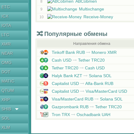
ABCobmen
8
ETC
Multixchange
9
ICX
Receive-Money
10
IOTA
Популярные обмены
LTC
XMR
Направления обмена
Tinkoff Bank RUB
Monero XMR
NEAR
Cash USD
Tether TRC20
OMG
Tether TRC20
Cash USD
DOT
Halyk Bank KZT
Solana SOL
MATIC
Capitalist USD
Alfa-Bank RUB
QTUM
Capitalist USD
Visa/MasterCard USD
Visa/MasterCard RUB
Solana SOL
XRP
Gazprombank RUB
Tether TRC20
SHIB
Tron TRX
Oschadbank UAH
SOL
XLM