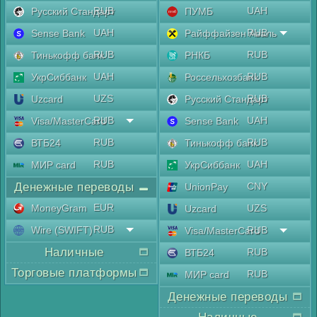
RUB
UAH
Русский Стандарт
ПУМБ
UAH
RUB
Sense Bank
Райффайзен Аваль
RUB
RUB
Тинькофф банк
РНКБ
UAH
RUB
УкрСиббанк
Россельхозбанк
UZS
RUB
Uzcard
Русский Стандарт
RUB
UAH
Visa/MasterCard
Sense Bank
RUB
RUB
ВТБ24
Тинькофф банк
RUB
UAH
МИР card
УкрСиббанк
Денежные переводы
CNY
UnionPay
EUR
MoneyGram
UZS
Uzcard
RUB
Wire (SWIFT)
RUB
Visa/MasterCard
Наличные
RUB
ВТБ24
Торговые платформы
RUB
МИР card
Денежные переводы