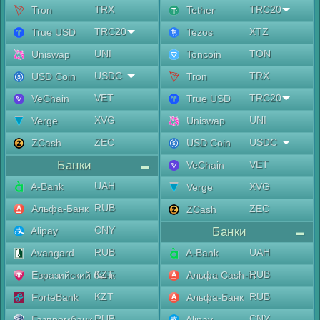
TRX
TRC20
Tron
Tether
TRC20
XTZ
True USD
Tezos
UNI
TON
Uniswap
Toncoin
USDC
TRX
USD Coin
Tron
VET
TRC20
VeChain
True USD
XVG
UNI
Verge
Uniswap
ZEC
USDC
ZCash
USD Coin
Банки
VET
VeChain
UAH
A-Bank
XVG
Verge
RUB
Альфа-Банк
ZEC
ZCash
CNY
Alipay
Банки
RUB
UAH
Avangard
A-Bank
KZT
RUB
Евразийский банк
Альфа Cash-in
KZT
RUB
ForteBank
Альфа-Банк
RUB
CNY
Газпромбанк
Alipay