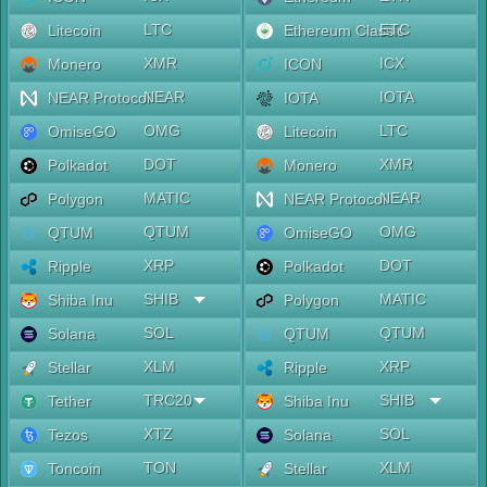
LTC
ETC
Litecoin
Ethereum Classic
XMR
ICX
Monero
ICON
NEAR
IOTA
NEAR Protocol
IOTA
OMG
LTC
OmiseGO
Litecoin
DOT
XMR
Polkadot
Monero
MATIC
NEAR
Polygon
NEAR Protocol
QTUM
OMG
QTUM
OmiseGO
XRP
DOT
Ripple
Polkadot
SHIB
MATIC
Shiba Inu
Polygon
SOL
QTUM
Solana
QTUM
XLM
XRP
Stellar
Ripple
TRC20
SHIB
Tether
Shiba Inu
XTZ
SOL
Tezos
Solana
TON
XLM
Toncoin
Stellar