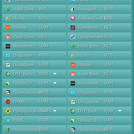
KZT
RUB
Halyk Bank
Avangard
UZS
KZT
Humo
Евразийский банк
UAH
KZT
Izibank
ForteBank
KZT
RUB
Kaspi Bank
Газпромбанк
UAH
KZT
Monobank
Halyk Bank
RUB
UZS
Открытие
Humo
UAH
UAH
Ощадбанк
Izibank
RUB
KZT
OTP Bank
Kaspi Bank
UAH
UAH
Приват24
Monobank
RUB
RUB
Промсвязьбанк
Открытие
UAH
UAH
ПУМБ
Ощадбанк
RUB
RUB
Райффайзен Аваль
OTP Bank
RUB
UAH
РНКБ
Приват24
RUB
RUB
Россельхозбанк
Промсвязьбанк