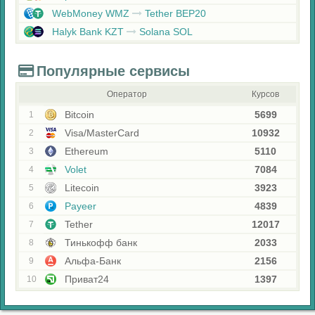
WebMoney WMZ
Tether BEP20
Halyk Bank KZT
Solana SOL
Популярные сервисы
Оператор
Курсов
Bitcoin
5699
1
Visa/MasterCard
10932
2
Ethereum
5110
3
Volet
7084
4
Litecoin
3923
5
Payeer
4839
6
Tether
12017
7
Тинькофф банк
2033
8
Альфа-Банк
2156
9
Приват24
1397
10