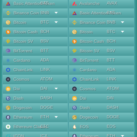
BAT
AVAX
Basic Attention Token
Avalanche
BNB
BAT
Binance Coin
Basic Attention Token
BTC
BNB
Bitcoin
Binance Coin
BCH
BTC
Bitcoin Cash
Bitcoin
BSV
BCH
Bitcoin SV
Bitcoin Cash
BTT
BSV
BitTorrent
Bitcoin SV
ADA
BTT
Cardano
BitTorrent
LINK
ADA
ChainLink
Cardano
ATOM
LINK
Cosmos
ChainLink
DAI
ATOM
Dai
Cosmos
DASH
DAI
Dash
Dai
DOGE
DASH
Dogecoin
Dash
ETH
DOGE
Ethereum
Dogecoin
ETC
EOS
Ethereum Classic
EOS
ICX
ETH
ICON
Ethereum