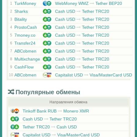
TurkMoney
WebMoney WMZ
Tether BEP20
1
Sharks
Cash USD
Tether TRC20
2
Bitality
Cash USD
Tether TRC20
3
ProstoCash
Cash USD
Tether TRC20
4
7money.co
Cash USD
Tether TRC20
5
Transfer24
Cash USD
Tether TRC20
6
ABCobmen
Cash USD
Tether TRC20
7
Multixchange
Cash USD
Tether TRC20
8
CashFlow
Cash USD
Tether TRC20
9
ABCobmen
Capitalist USD
Visa/MasterCard USD
10
Популярные обмены
Направления обмена
Tinkoff Bank RUB
Monero XMR
Cash USD
Tether TRC20
Tether TRC20
Cash USD
Capitalist USD
Visa/MasterCard USD