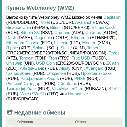
Купить Webmoney (WMZ)
Выгодно купить
Webmoney WMZ
можно обменяв
Capitalist
(RUB/
USD/
EUR)
,
Volet
(USD/
EUR)
,
Avalanche
(AVAX)
,
Binance Coin
(BEP20)
,
Bitcoin
(BTC/
BEP20)
,
Bitcoin Cash
(BCH)
,
Bitcoin SV
(BSV)
,
Cardano
(ADA)
,
Cosmos
(ATOM)
,
Dash
(DASH)
,
Dogecoin
(DOGE)
,
Ethereum
(ETH/
BEP20)
,
Ethereum Classic
(ETC)
,
Litecoin
(LTC)
,
Monero
(XMR)
,
Ripple
(XRP)
,
Solana
(SOL)
,
Stellar
(XLM)
,
Tether
(TRC20/
ERC20/
BEP20/
TON/
SOL/
NEAR/
POLYGON)
,
Tezos
(XTZ)
,
Toncoin
(TON)
,
Tron
(TRX)
,
True USD
(TUSD)
,
Uniswap
(UNI)
,
USD Coin
(ERC20/
SOL/
POLYGON)
,
ZCash
(ZEC)
,
Альфа-Банк
(RUB)
,
Alipay
(CNY)
,
Avangard
(RUB)
,
Газпромбанк
(RUB)
,
Открытие
(RUB)
,
Промсвязьбанк
(RUB)
,
Райффайзен Аваль
(RUB)
,
РНКБ
(RUB)
,
Русский Стандарт
(RUB)
,
Сбербанк
(RUB)
,
Тинькофф банк
(RUB)
,
Visa/MasterCard
(RUB/
AZN)
,
ВТБ24
(RUB)
,
Wire (SWIFT)
(TRY)
или
Наличные
(RUB/
GBP/
CAD)
.
Недавние обмены
Обменник
Обмен