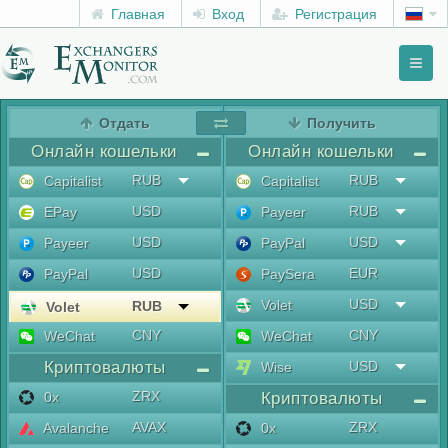
Главная
Вход
Регистрация
Toggl
naviga
menu
Отдать
Получить
Онлайн кошельки
Онлайн кошельки
RUB
RUB
Capitalist
Capitalist
USD
RUB
EPay
Payeer
USD
USD
Payeer
PayPal
USD
EUR
PayPal
PaySera
USD
Volet
RUB
Volet
CNY
CNY
WeChat
WeChat
Криптовалюты
USD
Wise
ZRX
0x
Криптовалюты
AVAX
ZRX
Avalanche
0x