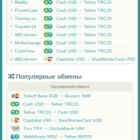
Bitality
Cash USD
Tether TRC20
3
ProstoCash
Cash USD
Tether TRC20
4
7money.co
Cash USD
Tether TRC20
5
Transfer24
Cash USD
Tether TRC20
6
ABCobmen
Cash USD
Tether TRC20
7
Multixchange
Cash USD
Tether TRC20
8
CashFlow
Cash USD
Tether TRC20
9
ABCobmen
Capitalist USD
Visa/MasterCard USD
10
Популярные обмены
Направления обмена
Tinkoff Bank RUB
Monero XMR
Cash USD
Tether TRC20
Tether TRC20
Cash USD
Capitalist USD
Visa/MasterCard USD
Tron TRX
Oschadbank UAH
WebMoney WMZ
Tether BEP20