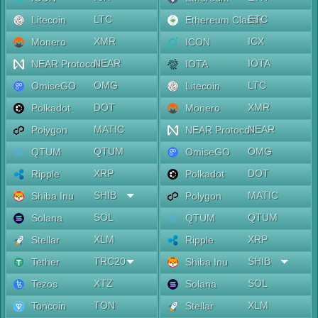
LTC
ETC
Litecoin
Ethereum Classic
XMR
ICX
Monero
ICON
NEAR
IOTA
NEAR Protocol
IOTA
OMG
LTC
OmiseGO
Litecoin
DOT
XMR
Polkadot
Monero
MATIC
NEAR
Polygon
NEAR Protocol
QTUM
OMG
QTUM
OmiseGO
XRP
DOT
Ripple
Polkadot
SHIB
MATIC
Shiba Inu
Polygon
SOL
QTUM
Solana
QTUM
XLM
XRP
Stellar
Ripple
TRC20
SHIB
Tether
Shiba Inu
XTZ
SOL
Tezos
Solana
TON
XLM
Toncoin
Stellar