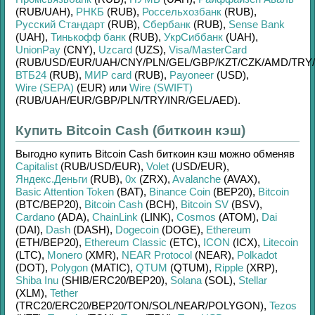
(RUB/
UAH)
,
РНКБ
(RUB)
,
Россельхозбанк
(RUB)
,
Русский Стандарт
(RUB)
,
Сбербанк
(RUB)
,
Sense Bank
(UAH)
,
Тинькофф банк
(RUB)
,
УкрСиббанк
(UAH)
,
UnionPay
(CNY)
,
Uzcard
(UZS)
,
Visa/MasterCard
(RUB/
USD/
EUR/
UAH/
CNY/
PLN/
GEL/
GBP/
KZT/
CZK/
AMD/
TRY/
ВТБ24
(RUB)
,
МИР card
(RUB)
,
Payoneer
(USD)
,
Wire (SEPA)
(EUR)
или
Wire (SWIFT)
(RUB/
UAH/
EUR/
GBP/
PLN/
TRY/
INR/
GEL/
AED)
.
Купить Bitcoin Cash (биткоин кэш)
Выгодно купить
Bitcoin Cash биткоин кэш
можно обменяв
Capitalist
(RUB/
USD/
EUR)
,
Volet
(USD/
EUR)
,
Яндекс.Деньги
(RUB)
,
0x
(ZRX)
,
Avalanche
(AVAX)
,
Basic Attention Token
(BAT)
,
Binance Coin
(BEP20)
,
Bitcoin
(BTC/
BEP20)
,
Bitcoin Cash
(BCH)
,
Bitcoin SV
(BSV)
,
Cardano
(ADA)
,
ChainLink
(LINK)
,
Cosmos
(ATOM)
,
Dai
(DAI)
,
Dash
(DASH)
,
Dogecoin
(DOGE)
,
Ethereum
(ETH/
BEP20)
,
Ethereum Classic
(ETC)
,
ICON
(ICX)
,
Litecoin
(LTC)
,
Monero
(XMR)
,
NEAR Protocol
(NEAR)
,
Polkadot
(DOT)
,
Polygon
(MATIC)
,
QTUM
(QTUM)
,
Ripple
(XRP)
,
Shiba Inu
(SHIB/
ERC20/
BEP20)
,
Solana
(SOL)
,
Stellar
(XLM)
,
Tether
(TRC20/
ERC20/
BEP20/
TON/
SOL/
NEAR/
POLYGON)
,
Tezos