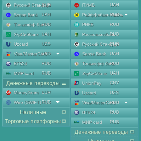
RUB
UAH
Русский Стандарт
ПУМБ
UAH
RUB
Sense Bank
Райффайзен Аваль
RUB
RUB
Тинькофф банк
РНКБ
UAH
RUB
УкрСиббанк
Россельхозбанк
UZS
RUB
Uzcard
Русский Стандарт
USD
UAH
Visa/MasterCard
Sense Bank
RUB
RUB
ВТБ24
Тинькофф банк
RUB
UAH
МИР card
УкрСиббанк
Денежные переводы
CNY
UnionPay
EUR
MoneyGram
UZS
Uzcard
RUB
Wire (SWIFT)
RUB
Visa/MasterCard
Наличные
RUB
ВТБ24
Торговые платформы
RUB
МИР card
Денежные переводы