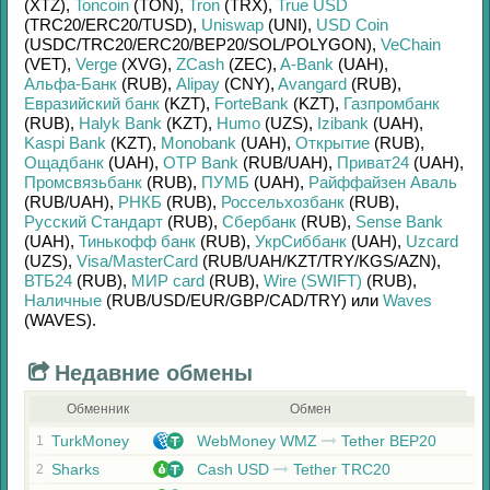
(XTZ)
,
Toncoin
(TON)
,
Tron
(TRX)
,
True USD
(TRC20/
ERC20/
TUSD)
,
Uniswap
(UNI)
,
USD Coin
(USDC/
TRC20/
ERC20/
BEP20/
SOL/
POLYGON)
,
VeChain
(VET)
,
Verge
(XVG)
,
ZCash
(ZEC)
,
A-Bank
(UAH)
,
Альфа-Банк
(RUB)
,
Alipay
(CNY)
,
Avangard
(RUB)
,
Евразийский банк
(KZT)
,
ForteBank
(KZT)
,
Газпромбанк
(RUB)
,
Halyk Bank
(KZT)
,
Humo
(UZS)
,
Izibank
(UAH)
,
Kaspi Bank
(KZT)
,
Monobank
(UAH)
,
Открытие
(RUB)
,
Ощадбанк
(UAH)
,
OTP Bank
(RUB/
UAH)
,
Приват24
(UAH)
,
Промсвязьбанк
(RUB)
,
ПУМБ
(UAH)
,
Райффайзен Аваль
(RUB/
UAH)
,
РНКБ
(RUB)
,
Россельхозбанк
(RUB)
,
Русский Стандарт
(RUB)
,
Сбербанк
(RUB)
,
Sense Bank
(UAH)
,
Тинькофф банк
(RUB)
,
УкрСиббанк
(UAH)
,
Uzcard
(UZS)
,
Visa/MasterCard
(RUB/
UAH/
KZT/
TRY/
KGS/
AZN)
,
ВТБ24
(RUB)
,
МИР card
(RUB)
,
Wire (SWIFT)
(RUB)
,
Наличные
(RUB/
USD/
EUR/
GBP/
CAD/
TRY)
или
Waves
(WAVES)
.
Недавние обмены
Обменник
Обмен
TurkMoney
WebMoney WMZ
Tether BEP20
1
Sharks
Cash USD
Tether TRC20
2