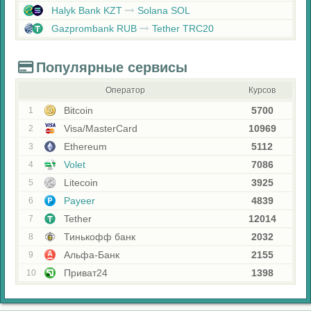
Halyk Bank KZT
Solana SOL
Gazprombank RUB
Tether TRC20
Популярные сервисы
Оператор
Курсов
Bitcoin
5700
1
Visa/MasterCard
10969
2
Ethereum
5112
3
Volet
7086
4
Litecoin
3925
5
Payeer
4839
6
Tether
12014
7
Тинькофф банк
2032
8
Альфа-Банк
2155
9
Приват24
1398
10