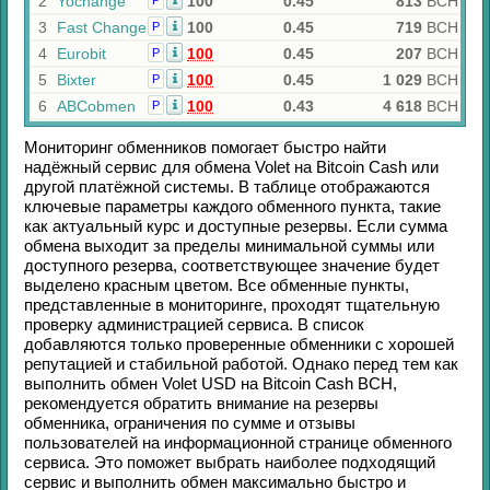
2
Yochange
100
0.45
813
BCH
Р
3
Fast Change
100
0.45
719
BCH
Р
4
Eurobit
100
0.45
207
BCH
Р
5
Bixter
100
0.45
1 029
BCH
Р
6
ABCobmen
100
0.43
4 618
BCH
Р
Мониторинг обменников помогает быстро найти
надёжный сервис для обмена
Volet
на
Bitcoin Cash
или
другой платёжной системы. В таблице отображаются
ключевые параметры каждого обменного пункта, такие
как актуальный курс и доступные резервы. Если сумма
обмена выходит за пределы минимальной суммы или
доступного резерва, соответствующее значение будет
выделено красным цветом. Все обменные пункты,
представленные в мониторинге, проходят тщательную
проверку администрацией сервиса. В список
добавляются только проверенные обменники с хорошей
репутацией и стабильной работой. Однако перед тем как
выполнить обмен
Volet USD
на
Bitcoin Cash BCH
,
рекомендуется обратить внимание на резервы
обменника, ограничения по сумме и отзывы
пользователей на информационной странице обменного
сервиса. Это поможет выбрать наиболее подходящий
сервис и выполнить обмен максимально быстро и