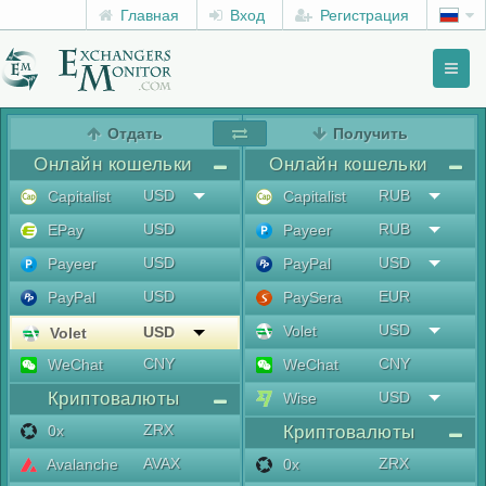
Главная
Вход
Регистрация
Toggl
naviga
menu
Отдать
Получить
Онлайн кошельки
Онлайн кошельки
USD
RUB
Capitalist
Capitalist
USD
RUB
EPay
Payeer
USD
USD
Payeer
PayPal
USD
EUR
PayPal
PaySera
USD
Volet
USD
Volet
CNY
CNY
WeChat
WeChat
Криптовалюты
USD
Wise
ZRX
0x
Криптовалюты
AVAX
ZRX
Avalanche
0x