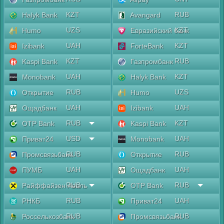
KZT
RUB
Halyk Bank
Avangard
UZS
KZT
Humo
Евразийский банк
UAH
KZT
Izibank
ForteBank
KZT
RUB
Kaspi Bank
Газпромбанк
UAH
KZT
Monobank
Halyk Bank
RUB
UZS
Открытие
Humo
UAH
UAH
Ощадбанк
Izibank
RUB
KZT
OTP Bank
Kaspi Bank
USD
UAH
Приват24
Monobank
RUB
RUB
Промсвязьбанк
Открытие
UAH
UAH
ПУМБ
Ощадбанк
RUB
RUB
Райффайзен Аваль
OTP Bank
RUB
UAH
РНКБ
Приват24
RUB
RUB
Россельхозбанк
Промсвязьбанк