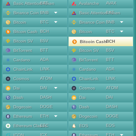
BAT
AVAX
Basic Attention Token
Avalanche
BNB
BAT
Binance Coin
Basic Attention Token
BTC
BNB
Bitcoin
Binance Coin
BCH
BTC
Bitcoin Cash
Bitcoin
BSV
Bitcoin SV
BCH
Bitcoin Cash
BTT
BSV
BitTorrent
Bitcoin SV
ADA
BTT
Cardano
BitTorrent
LINK
ADA
ChainLink
Cardano
ATOM
LINK
Cosmos
ChainLink
DAI
ATOM
Dai
Cosmos
DASH
DAI
Dash
Dai
DOGE
DASH
Dogecoin
Dash
ETH
DOGE
Ethereum
Dogecoin
ETC
EOS
Ethereum Classic
EOS
ICX
ETH
ICON
Ethereum