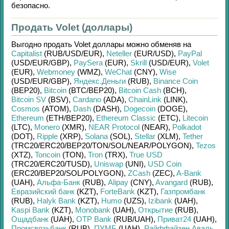
безопасно.
Продать Volet (доллары)
Выгодно продать
Volet доллары
можно обменяв на
Capitalist
(RUB/
USD/
EUR)
,
Neteller
(EUR/
USD)
,
PayPal
(USD/
EUR/
GBP)
,
PaySera
(EUR)
,
Skrill
(USD/
EUR)
,
Volet
(EUR)
,
Webmoney
(WMZ)
,
WeChat
(CNY)
,
Wise
(USD/
EUR/
GBP)
,
Яндекс.Деньги
(RUB)
,
Binance Coin
(BEP20)
,
Bitcoin
(BTC/
BEP20)
,
Bitcoin Cash
(BCH)
,
Bitcoin SV
(BSV)
,
Cardano
(ADA)
,
ChainLink
(LINK)
,
Cosmos
(ATOM)
,
Dash
(DASH)
,
Dogecoin
(DOGE)
,
Ethereum
(ETH/
BEP20)
,
Ethereum Classic
(ETC)
,
Litecoin
(LTC)
,
Monero
(XMR)
,
NEAR Protocol
(NEAR)
,
Polkadot
(DOT)
,
Ripple
(XRP)
,
Solana
(SOL)
,
Stellar
(XLM)
,
Tether
(TRC20/
ERC20/
BEP20/
TON/
SOL/
NEAR/
POLYGON)
,
Tezos
(XTZ)
,
Toncoin
(TON)
,
Tron
(TRX)
,
True USD
(TRC20/
ERC20/
TUSD)
,
Uniswap
(UNI)
,
USD Coin
(ERC20/
BEP20/
SOL/
POLYGON)
,
ZCash
(ZEC)
,
A-Bank
(UAH)
,
Альфа-Банк
(RUB)
,
Alipay
(CNY)
,
Avangard
(RUB)
,
Евразийский банк
(KZT)
,
ForteBank
(KZT)
,
Газпромбанк
(RUB)
,
Halyk Bank
(KZT)
,
Humo
(UZS)
,
Izibank
(UAH)
,
Kaspi Bank
(KZT)
,
Monobank
(UAH)
,
Открытие
(RUB)
,
Ощадбанк
(UAH)
,
OTP Bank
(RUB/
UAH)
,
Приват24
(UAH)
,
Промсвязьбанк
(RUB)
,
ПУМБ
(UAH)
,
Райффайзен Аваль