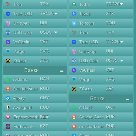
TRX
TRC20
Tron
Tether
TRC20
XTZ
True USD
Tezos
UNI
TON
Uniswap
Toncoin
USDC
TRX
USD Coin
Tron
VET
TRC20
VeChain
True USD
XVG
UNI
Verge
Uniswap
ZEC
USDC
ZCash
USD Coin
Банки
VET
VeChain
UAH
A-Bank
XVG
Verge
RUB
Альфа-Банк
ZEC
ZCash
CNY
Alipay
Банки
RUB
UAH
Avangard
A-Bank
KZT
RUB
Евразийский банк
Альфа Cash-in
KZT
RUB
ForteBank
Альфа-Банк
RUB
CNY
Газпромбанк
Alipay