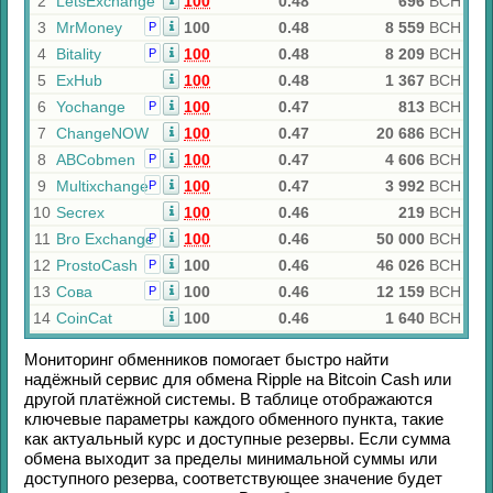
2
LetsExchange
100
0.48
696
BCH
3
MrMoney
100
0.48
8 559
BCH
Р
4
Bitality
100
0.48
8 209
BCH
Р
5
ExHub
100
0.48
1 367
BCH
6
Yochange
100
0.47
813
BCH
Р
7
ChangeNOW
100
0.47
20 686
BCH
8
ABCobmen
100
0.47
4 606
BCH
Р
9
Multixchange
100
0.47
3 992
BCH
Р
10
Secrex
100
0.46
219
BCH
11
Bro Exchange
100
0.46
50 000
BCH
Р
12
ProstoCash
100
0.46
46 026
BCH
Р
13
Сова
100
0.46
12 159
BCH
Р
14
CoinCat
100
0.46
1 640
BCH
Мониторинг обменников помогает быстро найти
надёжный сервис для обмена
Ripple
на
Bitcoin Cash
или
другой платёжной системы. В таблице отображаются
ключевые параметры каждого обменного пункта, такие
как актуальный курс и доступные резервы. Если сумма
обмена выходит за пределы минимальной суммы или
доступного резерва, соответствующее значение будет