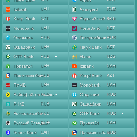
UAH
RUB
Izibank
Avangard
KZT
KZT
Kaspi Bank
Евразийский банк
UAH
KZT
Monobank
ForteBank
RUB
RUB
Открытие
Газпромбанк
UAH
KZT
Ощадбанк
Halyk Bank
RUB
UZS
OTP Bank
Humo
UAH
UAH
Приват24
Izibank
RUB
KZT
Промсвязьбанк
Kaspi Bank
UAH
UAH
ПУМБ
Monobank
RUB
RUB
Райффайзен Аваль
Открытие
RUB
UAH
РНКБ
Ощадбанк
RUB
RUB
Россельхозбанк
OTP Bank
RUB
UAH
Русский Стандарт
Приват24
UAH
RUB
Sense Bank
Промсвязьбанк