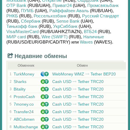
Monobank
(UAH)
,
Открытие
(RUB)
,
Ощадбанк
(UAH)
,
OTP Bank
(RUB/
UAH)
,
Приват24
(UAH)
,
Промсвязьбанк
(RUB)
,
ПУМБ
(UAH)
,
Райффайзен Аваль
(RUB/
UAH)
,
РНКБ
(RUB)
,
Россельхозбанк
(RUB)
,
Русский Стандарт
(RUB)
,
Сбербанк
(RUB)
,
Sense Bank
(UAH)
,
Тинькофф банк
(RUB)
,
УкрСиббанк
(UAH)
,
Visa/MasterCard
(RUB/
UAH/
KZT/
AZN)
,
ВТБ24
(RUB)
,
МИР card
(RUB)
,
Wire (SWIFT)
(RUB)
,
Наличные
(RUB/
USD/
EUR/
GBP/
CAD/
TRY)
или
Waves
(WAVES)
.
Недавние обмены
Обменник
Обмен
TurkMoney
WebMoney WMZ
Tether BEP20
1
Sharks
Cash USD
Tether TRC20
2
Bitality
Cash USD
Tether TRC20
3
ProstoCash
Cash USD
Tether TRC20
4
7money.co
Cash USD
Tether TRC20
5
Transfer24
Cash USD
Tether TRC20
6
ABCobmen
Cash USD
Tether TRC20
7
Multixchange
Cash USD
Tether TRC20
8