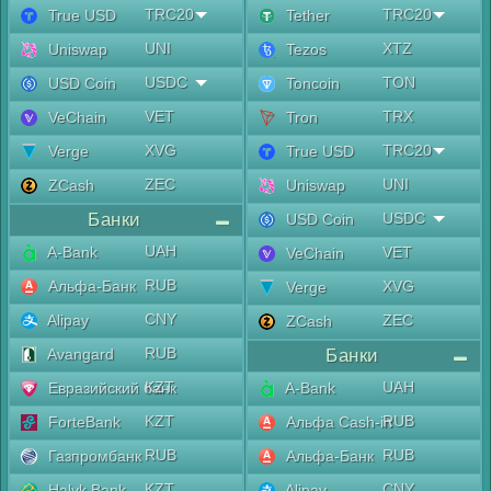
TRC20
TRC20
True USD
Tether
UNI
XTZ
Uniswap
Tezos
USDC
TON
USD Coin
Toncoin
VET
TRX
VeChain
Tron
XVG
TRC20
Verge
True USD
ZEC
UNI
ZCash
Uniswap
Банки
USDC
USD Coin
UAH
A-Bank
VET
VeChain
RUB
Альфа-Банк
XVG
Verge
CNY
Alipay
ZEC
ZCash
RUB
Avangard
Банки
KZT
UAH
Евразийский банк
A-Bank
KZT
RUB
ForteBank
Альфа Cash-in
RUB
RUB
Газпромбанк
Альфа-Банк
KZT
CNY
Halyk Bank
Alipay