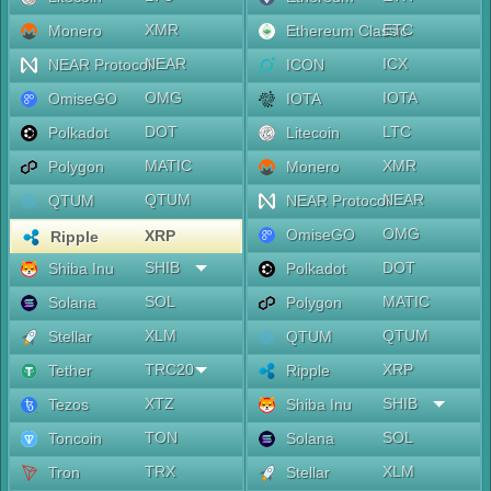
XMR
ETC
Monero
Ethereum Classic
NEAR
ICX
NEAR Protocol
ICON
OMG
IOTA
OmiseGO
IOTA
DOT
LTC
Polkadot
Litecoin
MATIC
XMR
Polygon
Monero
QTUM
NEAR
QTUM
NEAR Protocol
OMG
OmiseGO
XRP
Ripple
SHIB
DOT
Shiba Inu
Polkadot
SOL
MATIC
Solana
Polygon
XLM
QTUM
Stellar
QTUM
TRC20
XRP
Tether
Ripple
XTZ
SHIB
Tezos
Shiba Inu
TON
SOL
Toncoin
Solana
TRX
XLM
Tron
Stellar