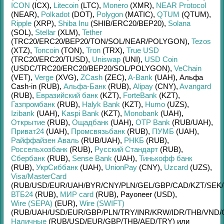
ICON
(ICX)
,
Litecoin
(LTC)
,
Monero
(XMR)
,
NEAR Protocol
(NEAR)
,
Polkadot
(DOT)
,
Polygon
(MATIC)
,
QTUM
(QTUM)
,
Ripple
(XRP)
,
Shiba Inu
(SHIB/
ERC20/
BEP20)
,
Solana
(SOL)
,
Stellar
(XLM)
,
Tether
(TRC20/
ERC20/
BEP20/
TON/
SOL/
NEAR/
POLYGON)
,
Tezos
(XTZ)
,
Toncoin
(TON)
,
Tron
(TRX)
,
True USD
(TRC20/
ERC20/
TUSD)
,
Uniswap
(UNI)
,
USD Coin
(USDC/
TRC20/
ERC20/
BEP20/
SOL/
POLYGON)
,
VeChain
(VET)
,
Verge
(XVG)
,
ZCash
(ZEC)
,
A-Bank
(UAH)
,
Альфа
Cash-in (RUB)
,
Альфа-Банк
(RUB)
,
Alipay
(CNY)
,
Avangard
(RUB)
,
Евразийский банк
(KZT)
,
ForteBank
(KZT)
,
Газпромбанк
(RUB)
,
Halyk Bank
(KZT)
,
Humo
(UZS)
,
Izibank
(UAH)
,
Kaspi Bank
(KZT)
,
Monobank
(UAH)
,
Открытие
(RUB)
,
Ощадбанк
(UAH)
,
OTP Bank
(RUB/
UAH)
,
Приват24
(UAH)
,
Промсвязьбанк
(RUB)
,
ПУМБ
(UAH)
,
Райффайзен Аваль
(RUB/
UAH)
,
РНКБ
(RUB)
,
Россельхозбанк
(RUB)
,
Русский Стандарт
(RUB)
,
Сбербанк
(RUB)
,
Sense Bank
(UAH)
,
Тинькофф банк
(RUB)
,
УкрСиббанк
(UAH)
,
UnionPay
(CNY)
,
Uzcard
(UZS)
,
Visa/MasterCard
(RUB/
USD/
EUR/
UAH/
BYR/
CNY/
PLN/
GEL/
GBP/
CAD/
KZT/
SEK/
ВТБ24
(RUB)
,
МИР card
(RUB)
,
Payoneer (USD)
,
Wire (SEPA)
(EUR)
,
Wire (SWIFT)
(RUB/
UAH/
USD/
EUR/
GBP/
PLN/
TRY/
INR/
KRW/
IDR/
THB/
VND/
Наличные
(RUB/
USD/
EUR/
GBP/
THB/
AED/
TRY)
или