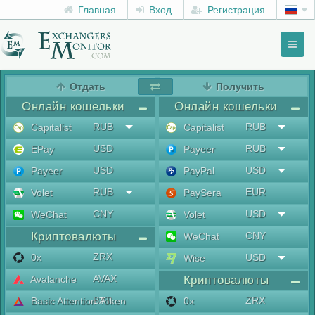
Главная
Вход
Регистрация
Toggl
naviga
menu
Отдать
Получить
Онлайн кошельки
Онлайн кошельки
RUB
RUB
Capitalist
Capitalist
USD
RUB
EPay
Payeer
USD
USD
Payeer
PayPal
RUB
EUR
Volet
PaySera
CNY
USD
WeChat
Volet
Криптовалюты
CNY
WeChat
ZRX
0x
USD
Wise
AVAX
Avalanche
Криптовалюты
BAT
ZRX
Basic Attention Token
0x