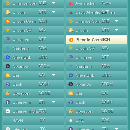
BNB
AVAX
Binance Coin
Avalanche
BTC
BAT
Bitcoin
Basic Attention Token
BCH
BNB
Bitcoin Cash
Binance Coin
BSV
BTC
Bitcoin SV
Bitcoin
BTT
BitTorrent
BCH
Bitcoin Cash
ADA
BSV
Cardano
Bitcoin SV
LINK
BTT
ChainLink
BitTorrent
ATOM
ADA
Cosmos
Cardano
DAI
LINK
Dai
ChainLink
DASH
ATOM
Dash
Cosmos
DOGE
DAI
Dogecoin
Dai
ETH
DASH
Ethereum
Dash
ETC
DOGE
Ethereum Classic
Dogecoin
ICX
EOS
ICON
EOS
LTC
ETH
Litecoin
Ethereum