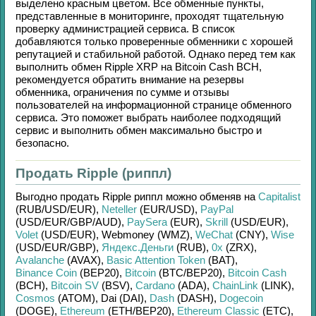
выделено красным цветом. Все обменные пункты,
представленные в мониторинге, проходят тщательную
проверку администрацией сервиса. В список
добавляются только проверенные обменники с хорошей
репутацией и стабильной работой. Однако перед тем как
выполнить обмен
Ripple XRP
на
Bitcoin Cash BCH
,
рекомендуется обратить внимание на резервы
обменника, ограничения по сумме и отзывы
пользователей на информационной странице обменного
сервиса. Это поможет выбрать наиболее подходящий
сервис и выполнить обмен максимально быстро и
безопасно.
Продать Ripple (риппл)
Выгодно продать
Ripple риппл
можно обменяв на
Capitalist
(RUB/
USD/
EUR)
,
Neteller
(EUR/
USD)
,
PayPal
(USD/
EUR/
GBP/
AUD)
,
PaySera
(EUR)
,
Skrill
(USD/
EUR)
,
Volet
(USD/
EUR)
,
Webmoney (WMZ)
,
WeChat
(CNY)
,
Wise
(USD/
EUR/
GBP)
,
Яндекс.Деньги
(RUB)
,
0x
(ZRX)
,
Avalanche
(AVAX)
,
Basic Attention Token
(BAT)
,
Binance Coin
(BEP20)
,
Bitcoin
(BTC/
BEP20)
,
Bitcoin Cash
(BCH)
,
Bitcoin SV
(BSV)
,
Cardano
(ADA)
,
ChainLink
(LINK)
,
Cosmos
(ATOM)
,
Dai (DAI)
,
Dash
(DASH)
,
Dogecoin
(DOGE)
,
Ethereum
(ETH/
BEP20)
,
Ethereum Classic
(ETC)
,