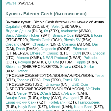
Waves
(WAVES)
.
Купить Bitcoin Cash (биткоин кэш)
Выгодно купить
Bitcoin Cash биткоин кэш
можно обменяв
Capitalist
(RUB/
USD/
EUR)
,
Volet
(USD/
EUR)
,
Яндекс.Деньги
(RUB)
,
0x
(ZRX)
,
Avalanche
(AVAX)
,
Basic Attention Token
(BAT)
,
Binance Coin
(BEP20)
,
Bitcoin
(BTC/
BEP20)
,
Bitcoin Cash
(BCH)
,
Bitcoin SV
(BSV)
,
Cardano
(ADA)
,
ChainLink
(LINK)
,
Cosmos
(ATOM)
,
Dai
(DAI)
,
Dash
(DASH)
,
Dogecoin
(DOGE)
,
Ethereum
(ETH/
BEP20)
,
Ethereum Classic
(ETC)
,
ICON
(ICX)
,
Litecoin
(LTC)
,
Monero
(XMR)
,
NEAR Protocol
(NEAR)
,
Polkadot
(DOT)
,
Polygon
(MATIC)
,
QTUM
(QTUM)
,
Ripple
(XRP)
,
Shiba Inu
(SHIB/
ERC20/
BEP20)
,
Solana
(SOL)
,
Stellar
(XLM)
,
Tether
(TRC20/
ERC20/
BEP20/
TON/
SOL/
NEAR/
POLYGON)
,
Tezos
(XTZ)
,
Toncoin
(TON)
,
Tron
(TRX)
,
True USD
(TRC20/
ERC20/
TUSD)
,
Uniswap
(UNI)
,
USD Coin
(USDC/
TRC20/
ERC20/
BEP20/
SOL/
POLYGON)
,
VeChain
(VET)
,
Verge
(XVG)
,
ZCash
(ZEC)
,
A-Bank
(UAH)
,
Альфа-Банк
(RUB)
,
Alipay
(CNY)
,
Avangard
(RUB)
,
Евразийский банк
(KZT)
,
ForteBank
(KZT)
,
Газпромбанк
(RUB)
,
Halyk Bank
(KZT)
,
Izibank
(UAH)
,
Kaspi Bank
(KZT)
,