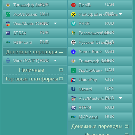
RUB
UAH
Тинькофф банк
ПУМБ
UAH
RUB
УкрСиббанк
Райффайзен Аваль
RUB
RUB
Visa/MasterCard
РНКБ
RUB
RUB
ВТБ24
Россельхозбанк
RUB
RUB
МИР card
Русский Стандарт
Денежные переводы
UAH
Sense Bank
RUB
Wire (SWIFT)
RUB
Тинькофф банк
Наличные
UAH
УкрСиббанк
Торговые платформы
CNY
UnionPay
UZS
Uzcard
RUB
Visa/MasterCard
RUB
ВТБ24
RUB
МИР card
Денежные переводы