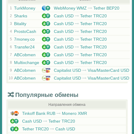
TurkMoney
WebMoney WMZ
Tether BEP20
1
Sharks
Cash USD
Tether TRC20
2
Bitality
Cash USD
Tether TRC20
3
ProstoCash
Cash USD
Tether TRC20
4
7money.co
Cash USD
Tether TRC20
5
Transfer24
Cash USD
Tether TRC20
6
ABCobmen
Cash USD
Tether TRC20
7
Multixchange
Cash USD
Tether TRC20
8
ABCobmen
Capitalist USD
Visa/MasterCard USD
9
ABCobmen
Capitalist USD
Visa/MasterCard USD
10
Популярные обмены
Направления обмена
Tinkoff Bank RUB
Monero XMR
Cash USD
Tether TRC20
Tether TRC20
Cash USD