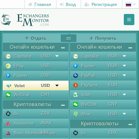
Главная
Вход
Регистрация
Toggl
naviga
menu
Отдать
Получить
Онлайн кошельки
Онлайн кошельки
USD
RUB
Capitalist
Capitalist
USD
RUB
EPay
Payeer
USD
USD
Payeer
PayPal
EUR
PaySera
USD
Volet
CNY
USD
WeChat
Volet
Криптовалюты
CNY
WeChat
ZRX
0x
USD
Wise
AVAX
Avalanche
Криптовалюты
BAT
ZRX
Basic Attention Token
0x