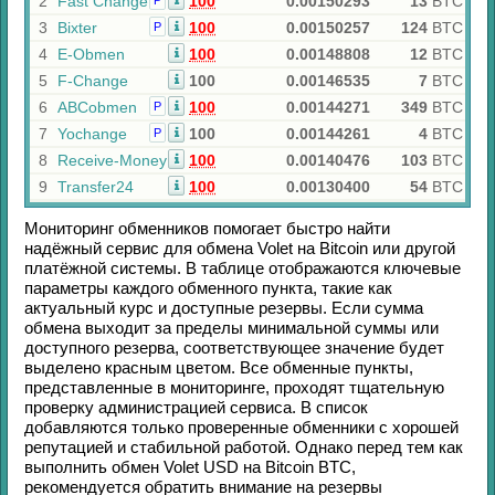
2
Fast Change
100
0.00150293
13
BTC
Р
3
Bixter
100
0.00150257
124
BTC
Р
4
E-Obmen
100
0.00148808
12
BTC
5
F-Change
100
0.00146535
7
BTC
6
ABCobmen
100
0.00144271
349
BTC
Р
7
Yochange
100
0.00144261
4
BTC
Р
8
Receive-Money
100
0.00140476
103
BTC
9
Transfer24
100
0.00130400
54
BTC
Мониторинг обменников помогает быстро найти
надёжный сервис для обмена
Volet
на
Bitcoin
или другой
платёжной системы. В таблице отображаются ключевые
параметры каждого обменного пункта, такие как
актуальный курс и доступные резервы. Если сумма
обмена выходит за пределы минимальной суммы или
доступного резерва, соответствующее значение будет
выделено красным цветом. Все обменные пункты,
представленные в мониторинге, проходят тщательную
проверку администрацией сервиса. В список
добавляются только проверенные обменники с хорошей
репутацией и стабильной работой. Однако перед тем как
выполнить обмен
Volet USD
на
Bitcoin BTC
,
рекомендуется обратить внимание на резервы