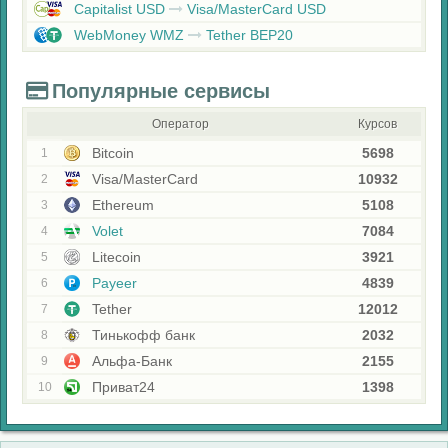
Capitalist USD
Visa/MasterCard USD
WebMoney WMZ
Tether BEP20
Популярные сервисы
Оператор
Курсов
Bitcoin
5698
1
Visa/MasterCard
10932
2
Ethereum
5108
3
Volet
7084
4
Litecoin
3921
5
Payeer
4839
6
Tether
12012
7
Тинькофф банк
2032
8
Альфа-Банк
2155
9
Приват24
1398
10