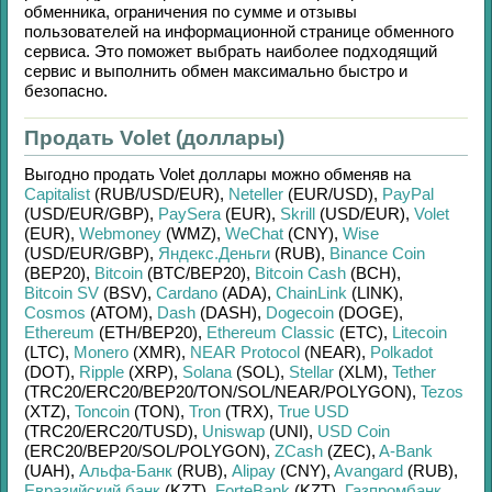
обменника, ограничения по сумме и отзывы
пользователей на информационной странице обменного
сервиса. Это поможет выбрать наиболее подходящий
сервис и выполнить обмен максимально быстро и
безопасно.
Продать Volet (доллары)
Выгодно продать
Volet доллары
можно обменяв на
Capitalist
(RUB/
USD/
EUR)
,
Neteller
(EUR/
USD)
,
PayPal
(USD/
EUR/
GBP)
,
PaySera
(EUR)
,
Skrill
(USD/
EUR)
,
Volet
(EUR)
,
Webmoney
(WMZ)
,
WeChat
(CNY)
,
Wise
(USD/
EUR/
GBP)
,
Яндекс.Деньги
(RUB)
,
Binance Coin
(BEP20)
,
Bitcoin
(BTC/
BEP20)
,
Bitcoin Cash
(BCH)
,
Bitcoin SV
(BSV)
,
Cardano
(ADA)
,
ChainLink
(LINK)
,
Cosmos
(ATOM)
,
Dash
(DASH)
,
Dogecoin
(DOGE)
,
Ethereum
(ETH/
BEP20)
,
Ethereum Classic
(ETC)
,
Litecoin
(LTC)
,
Monero
(XMR)
,
NEAR Protocol
(NEAR)
,
Polkadot
(DOT)
,
Ripple
(XRP)
,
Solana
(SOL)
,
Stellar
(XLM)
,
Tether
(TRC20/
ERC20/
BEP20/
TON/
SOL/
NEAR/
POLYGON)
,
Tezos
(XTZ)
,
Toncoin
(TON)
,
Tron
(TRX)
,
True USD
(TRC20/
ERC20/
TUSD)
,
Uniswap
(UNI)
,
USD Coin
(ERC20/
BEP20/
SOL/
POLYGON)
,
ZCash
(ZEC)
,
A-Bank
(UAH)
,
Альфа-Банк
(RUB)
,
Alipay
(CNY)
,
Avangard
(RUB)
,
Евразийский банк
(KZT)
,
ForteBank
(KZT)
,
Газпромбанк