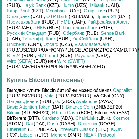
(RUB)
,
Halyk Bank
(KZT)
,
Humo
(UZS)
,
Izibank
(UAH)
,
Kaspi Bank
(KZT)
,
Monobank
(UAH)
,
Открытие
(RUB)
,
Ощадбанк
(UAH)
,
OTP Bank
(RUB/
UAH)
,
Приват24
(UAH)
,
Промсвязьбанк
(RUB)
,
ПУМБ
(UAH)
,
Райффайзен Аваль
(RUB/
UAH)
,
РНКБ
(RUB)
,
Россельхозбанк
(RUB)
,
Русский Стандарт
(RUB)
,
Сбербанк
(RUB)
,
Sense Bank
(UAH)
,
Тинькофф банк
(RUB)
,
УкрСиббанк
(UAH)
,
UnionPay
(CNY)
,
Uzcard
(UZS)
,
Visa/MasterCard
(RUB/
USD/
EUR/
UAH/
CNY/
PLN/
GEL/
GBP/
KZT/
CZK/
AMD/
TRY/
ВТБ24
(RUB)
,
МИР card
(RUB)
,
Payoneer
(USD)
,
Wire (SEPA)
(EUR)
или
Wire (SWIFT)
(RUB/
UAH/
EUR/
GBP/
PLN/
TRY/
INR/
GEL/
AED)
.
Купить Bitcoin (биткойны)
Выгодно купить
Bitcoin биткойны
можно обменяв
Capitalist
(RUB/
USD/
EUR)
,
Volet
(RUB/
USD/
EUR)
,
WeChat (CNY)
,
Яндекс.Деньги
(RUB)
,
0x
(ZRX)
,
Avalanche
(AVAX)
,
Basic Attention Token
(BAT)
,
Binance Coin
(BNB/
BEP20)
,
Bitcoin
(BTC/
BEP20)
,
Bitcoin Cash
(BCH)
,
Bitcoin SV (BSV)
,
BitTorrent (BTT)
,
Cardano
(ADA)
,
ChainLink
(LINK)
,
Cosmos
(ATOM)
,
Dai
(DAI)
,
Dash
(DASH)
,
Dogecoin
(DOGE)
,
Ethereum
(ETH/
BEP20)
,
Ethereum Classic
(ETC)
,
ICON
(ICX)
,
Litecoin
(LTC)
,
Monero
(XMR)
,
NEAR Protocol