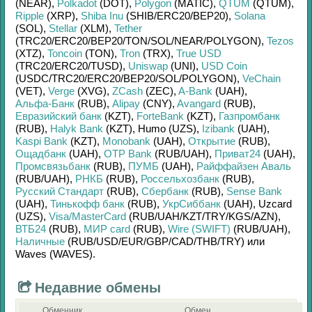
(NEAR)
,
Polkadot
(DOT)
,
Polygon
(MATIC)
,
QTUM
(QTUM)
,
Ripple
(XRP)
,
Shiba Inu
(SHIB/
ERC20/
BEP20)
,
Solana
(SOL)
,
Stellar
(XLM)
,
Tether
(TRC20/
ERC20/
BEP20/
TON/
SOL/
NEAR/
POLYGON)
,
Tezos
(XTZ)
,
Toncoin
(TON)
,
Tron
(TRX)
,
True USD
(TRC20/
ERC20/
TUSD)
,
Uniswap
(UNI)
,
USD Coin
(USDC/
TRC20/
ERC20/
BEP20/
SOL/
POLYGON)
,
VeChain
(VET)
,
Verge
(XVG)
,
ZCash
(ZEC)
,
A-Bank
(UAH)
,
Альфа-Банк
(RUB)
,
Alipay
(CNY)
,
Avangard
(RUB)
,
Евразийский банк
(KZT)
,
ForteBank
(KZT)
,
Газпромбанк
(RUB)
,
Halyk Bank
(KZT)
,
Humo (UZS)
,
Izibank
(UAH)
,
Kaspi Bank
(KZT)
,
Monobank
(UAH)
,
Открытие
(RUB)
,
Ощадбанк
(UAH)
,
OTP Bank
(RUB/
UAH)
,
Приват24
(UAH)
,
Промсвязьбанк
(RUB)
,
ПУМБ
(UAH)
,
Райффайзен Аваль
(RUB/
UAH)
,
РНКБ
(RUB)
,
Россельхозбанк
(RUB)
,
Русский Стандарт
(RUB)
,
Сбербанк
(RUB)
,
Sense Bank
(UAH)
,
Тинькофф банк
(RUB)
,
УкрСиббанк
(UAH)
,
Uzcard
(UZS)
,
Visa/MasterCard
(RUB/
UAH/
KZT/
TRY/
KGS/
AZN)
,
ВТБ24
(RUB)
,
МИР card
(RUB)
,
Wire (SWIFT)
(RUB/
UAH)
,
Наличные
(RUB/
USD/
EUR/
GBP/
CAD/
THB/
TRY)
или
Waves (WAVES)
.
Недавние обмены
Обменник
Обмен