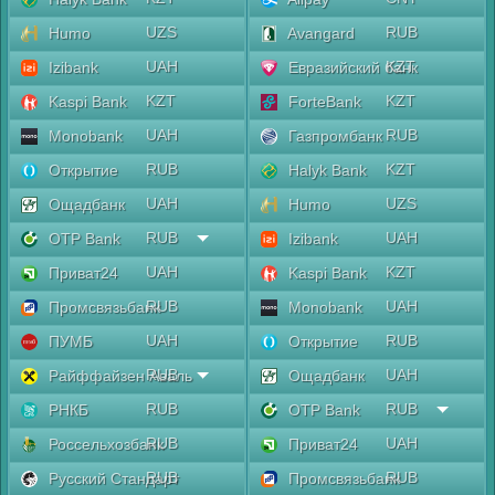
UZS
RUB
Humo
Avangard
UAH
KZT
Izibank
Евразийский банк
KZT
KZT
Kaspi Bank
ForteBank
UAH
RUB
Monobank
Газпромбанк
RUB
KZT
Открытие
Halyk Bank
UAH
UZS
Ощадбанк
Humo
RUB
UAH
OTP Bank
Izibank
UAH
KZT
Приват24
Kaspi Bank
RUB
UAH
Промсвязьбанк
Monobank
UAH
RUB
ПУМБ
Открытие
RUB
UAH
Райффайзен Аваль
Ощадбанк
RUB
RUB
РНКБ
OTP Bank
RUB
UAH
Россельхозбанк
Приват24
RUB
RUB
Русский Стандарт
Промсвязьбанк