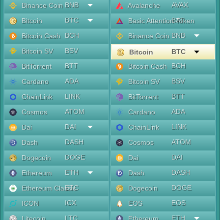
BNB
AVAX
Binance Coin
Avalanche
BTC
BAT
Bitcoin
Basic Attention Token
BCH
BNB
Bitcoin Cash
Binance Coin
BSV
Bitcoin SV
BTC
Bitcoin
BTT
BCH
BitTorrent
Bitcoin Cash
ADA
BSV
Cardano
Bitcoin SV
LINK
BTT
ChainLink
BitTorrent
ATOM
ADA
Cosmos
Cardano
DAI
LINK
Dai
ChainLink
DASH
ATOM
Dash
Cosmos
DOGE
DAI
Dogecoin
Dai
ETH
DASH
Ethereum
Dash
ETC
DOGE
Ethereum Classic
Dogecoin
ICX
EOS
ICON
EOS
LTC
ETH
Litecoin
Ethereum