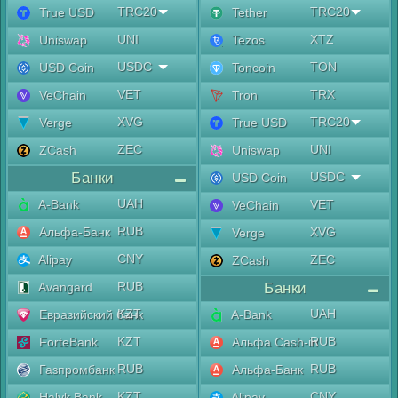
TRC20
TRC20
True USD
Tether
UNI
XTZ
Uniswap
Tezos
USDC
TON
USD Coin
Toncoin
VET
TRX
VeChain
Tron
XVG
TRC20
Verge
True USD
ZEC
UNI
ZCash
Uniswap
Банки
USDC
USD Coin
UAH
A-Bank
VET
VeChain
RUB
Альфа-Банк
XVG
Verge
CNY
Alipay
ZEC
ZCash
RUB
Avangard
Банки
KZT
UAH
Евразийский банк
A-Bank
KZT
RUB
ForteBank
Альфа Cash-in
RUB
RUB
Газпромбанк
Альфа-Банк
KZT
CNY
Halyk Bank
Alipay