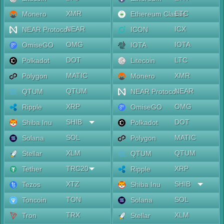
XMR
ETC
Monero
Ethereum Classic
NEAR
ICX
NEAR Protocol
ICON
OMG
IOTA
OmiseGO
IOTA
DOT
LTC
Polkadot
Litecoin
MATIC
XMR
Polygon
Monero
QTUM
NEAR
QTUM
NEAR Protocol
XRP
OMG
Ripple
OmiseGO
SHIB
DOT
Shiba Inu
Polkadot
SOL
MATIC
Solana
Polygon
XLM
QTUM
Stellar
QTUM
TRC20
XRP
Tether
Ripple
XTZ
SHIB
Tezos
Shiba Inu
TON
SOL
Toncoin
Solana
TRX
XLM
Tron
Stellar