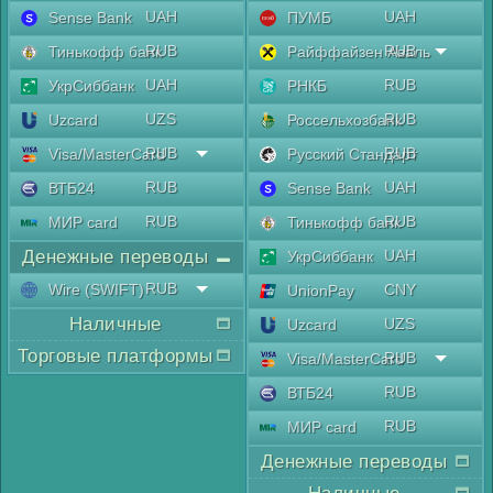
UAH
UAH
Sense Bank
ПУМБ
RUB
RUB
Тинькофф банк
Райффайзен Аваль
UAH
RUB
УкрСиббанк
РНКБ
UZS
RUB
Uzcard
Россельхозбанк
RUB
RUB
Visa/MasterCard
Русский Стандарт
RUB
UAH
ВТБ24
Sense Bank
RUB
RUB
МИР card
Тинькофф банк
Денежные переводы
UAH
УкрСиббанк
RUB
Wire (SWIFT)
CNY
UnionPay
Наличные
UZS
Uzcard
Торговые платформы
RUB
Visa/MasterCard
RUB
ВТБ24
RUB
МИР card
Денежные переводы