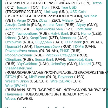
(TRC20/
ERC20/
BEP20/
TON/
SOL/
NEAR/
POLYGON)
,
Tezos
(XTZ)
,
Toncoin
(TON)
,
Tron
(TRX)
,
True USD
(TRC20/
ERC20/
TUSD)
,
Uniswap
(UNI)
,
USD Coin
(USDC/
TRC20/
ERC20/
BEP20/
SOL/
POLYGON)
,
VeChain
(VET)
,
Verge
(XVG)
,
ZCash
(ZEC)
,
A-Bank
(UAH)
,
Альфа Cash-in
(RUB)
,
Альфа-Банк
(RUB)
,
Alipay
(CNY)
,
Avangard
(RUB)
,
Евразийский банк
(KZT)
,
ForteBank
(KZT)
,
Газпромбанк
(RUB)
,
Halyk Bank
(KZT)
,
Humo
(UZS)
,
Izibank
(UAH)
,
Kaspi Bank
(KZT)
,
Monobank
(UAH)
,
Открытие
(RUB)
,
Ощадбанк
(UAH)
,
OTP Bank
(RUB/
UAH)
,
Приват24
(UAH)
,
Промсвязьбанк
(RUB)
,
ПУМБ
(UAH)
,
Райффайзен Аваль
(RUB/
UAH)
,
РНКБ
(RUB)
,
Россельхозбанк
(RUB)
,
Русский Стандарт
(RUB)
,
Сбербанк
(RUB)
,
Sense Bank
(UAH)
,
Тинькофф банк
(RUB)
,
УкрСиббанк
(UAH)
,
UnionPay
(CNY)
,
Uzcard
(UZS)
,
Visa/MasterCard
(RUB/
USD/
EUR/
UAH/
BYR/
CNY/
PLN/
GEL/
GBP/
CAD/
KZT/
SEK/
ВТБ24
(RUB)
,
МИР card
(RUB)
,
Payoneer
(USD)
,
Western Union
(USD/
EUR)
,
Wire (SEPA)
(EUR)
,
Wire (SWIFT)
(RUB/
UAH/
USD/
EUR/
GBP/
RON/
PLN/
TRY/
CNY/
INR/
KRW/
IDR/
Наличные
(RUB/
USD/
EUR/
GBP/
THB/
AED/
TRY)
или
Waves
(WAVES)
.