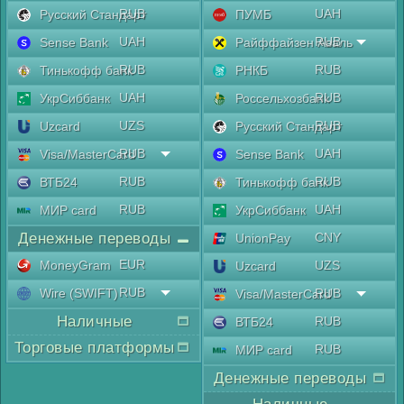
RUB
UAH
Русский Стандарт
ПУМБ
UAH
RUB
Sense Bank
Райффайзен Аваль
RUB
RUB
Тинькофф банк
РНКБ
UAH
RUB
УкрСиббанк
Россельхозбанк
UZS
RUB
Uzcard
Русский Стандарт
RUB
UAH
Visa/MasterCard
Sense Bank
RUB
RUB
ВТБ24
Тинькофф банк
RUB
UAH
МИР card
УкрСиббанк
Денежные переводы
CNY
UnionPay
EUR
MoneyGram
UZS
Uzcard
RUB
Wire (SWIFT)
RUB
Visa/MasterCard
Наличные
RUB
ВТБ24
Торговые платформы
RUB
МИР card
Денежные переводы