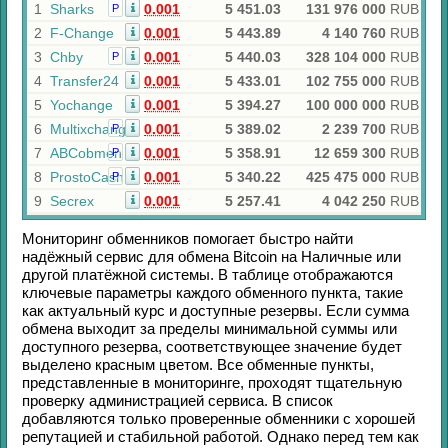
1
Sharks
0.001
5 451.03
131 976 000
RUB
Р
2
F-Change
0.001
5 443.89
4 140 760
RUB
3
Chby
0.001
5 440.03
328 104 000
RUB
Р
4
Transfer24
0.001
5 433.01
102 755 000
RUB
5
Yochange
0.001
5 394.27
100 000 000
RUB
6
Multixchange
0.001
5 389.02
2 239 700
RUB
Р
7
ABCobmen
0.001
5 358.91
12 659 300
RUB
Р
8
ProstoCash
0.001
5 340.22
425 475 000
RUB
Р
9
Secrex
0.001
5 257.41
4 042 250
RUB
Мониторинг обменников помогает быстро найти
надёжный сервис для обмена
Bitcoin
на
Наличные
или
другой платёжной системы. В таблице отображаются
ключевые параметры каждого обменного пункта, такие
как актуальный курс и доступные резервы. Если сумма
обмена выходит за пределы минимальной суммы или
доступного резерва, соответствующее значение будет
выделено красным цветом. Все обменные пункты,
представленные в мониторинге, проходят тщательную
проверку администрацией сервиса. В список
добавляются только проверенные обменники с хорошей
репутацией и стабильной работой. Однако перед тем как