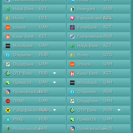
KZT
RUB
Halyk Bank
Avangard
UZS
KZT
Humo
Евразийский банк
UAH
KZT
Izibank
ForteBank
KZT
RUB
Kaspi Bank
Газпромбанк
UAH
KZT
Monobank
Halyk Bank
RUB
UZS
Открытие
Humo
UAH
UAH
Ощадбанк
Izibank
RUB
KZT
OTP Bank
Kaspi Bank
UAH
UAH
Приват24
Monobank
RUB
RUB
Промсвязьбанк
Открытие
UAH
UAH
ПУМБ
Ощадбанк
RUB
RUB
Райффайзен Аваль
OTP Bank
RUB
UAH
РНКБ
Приват24
RUB
RUB
Россельхозбанк
Промсвязьбанк