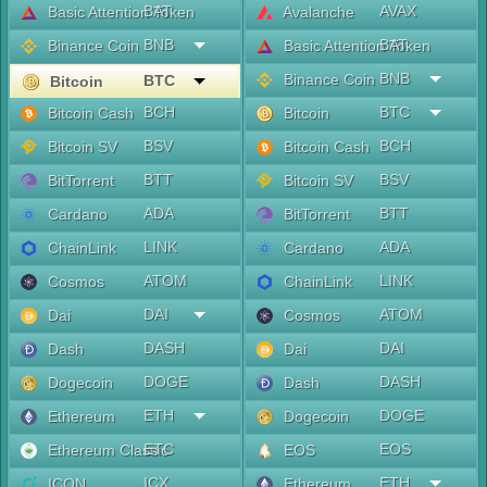
BAT
AVAX
Basic Attention Token
Avalanche
BNB
BAT
Binance Coin
Basic Attention Token
BNB
Binance Coin
BTC
Bitcoin
BCH
BTC
Bitcoin Cash
Bitcoin
BSV
BCH
Bitcoin SV
Bitcoin Cash
BTT
BSV
BitTorrent
Bitcoin SV
ADA
BTT
Cardano
BitTorrent
LINK
ADA
ChainLink
Cardano
ATOM
LINK
Cosmos
ChainLink
DAI
ATOM
Dai
Cosmos
DASH
DAI
Dash
Dai
DOGE
DASH
Dogecoin
Dash
ETH
DOGE
Ethereum
Dogecoin
ETC
EOS
Ethereum Classic
EOS
ICX
ETH
ICON
Ethereum