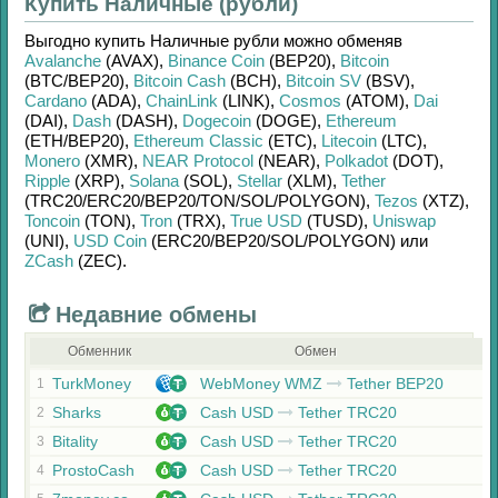
Купить Наличные (рубли)
Выгодно купить
Наличные рубли
можно обменяв
Avalanche
(AVAX)
,
Binance Coin
(BEP20)
,
Bitcoin
(BTC/
BEP20)
,
Bitcoin Cash
(BCH)
,
Bitcoin SV
(BSV)
,
Cardano
(ADA)
,
ChainLink
(LINK)
,
Cosmos
(ATOM)
,
Dai
(DAI)
,
Dash
(DASH)
,
Dogecoin
(DOGE)
,
Ethereum
(ETH/
BEP20)
,
Ethereum Classic
(ETC)
,
Litecoin
(LTC)
,
Monero
(XMR)
,
NEAR Protocol
(NEAR)
,
Polkadot
(DOT)
,
Ripple
(XRP)
,
Solana
(SOL)
,
Stellar
(XLM)
,
Tether
(TRC20/
ERC20/
BEP20/
TON/
SOL/
POLYGON)
,
Tezos
(XTZ)
,
Toncoin
(TON)
,
Tron
(TRX)
,
True USD
(TUSD)
,
Uniswap
(UNI)
,
USD Coin
(ERC20/
BEP20/
SOL/
POLYGON)
или
ZCash
(ZEC)
.
Недавние обмены
Обменник
Обмен
TurkMoney
WebMoney WMZ
Tether BEP20
1
Sharks
Cash USD
Tether TRC20
2
Bitality
Cash USD
Tether TRC20
3
ProstoCash
Cash USD
Tether TRC20
4