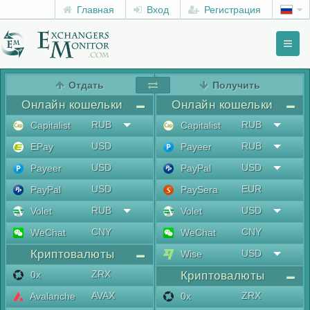
Главная
Вход
Регистрация
Toggl
naviga
menu
Отдать
Получить
Онлайн кошельки
Онлайн кошельки
RUB
RUB
Capitalist
Capitalist
USD
RUB
EPay
Payeer
USD
USD
Payeer
PayPal
USD
EUR
PayPal
PaySera
RUB
USD
Volet
Volet
CNY
CNY
WeChat
WeChat
Криптовалюты
USD
Wise
ZRX
0x
Криптовалюты
AVAX
ZRX
Avalanche
0x