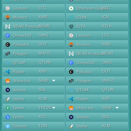
LTC
ETC
Litecoin
Ethereum Classic
XMR
ICX
Monero
ICON
NEAR
IOTA
NEAR Protocol
IOTA
OMG
LTC
OmiseGO
Litecoin
DOT
XMR
Polkadot
Monero
MATIC
NEAR
Polygon
NEAR Protocol
QTUM
OMG
QTUM
OmiseGO
XRP
DOT
Ripple
Polkadot
SHIB
MATIC
Shiba Inu
Polygon
SOL
QTUM
Solana
QTUM
XLM
XRP
Stellar
Ripple
TRC20
SHIB
Tether
Shiba Inu
XTZ
SOL
Tezos
Solana
TON
XLM
Toncoin
Stellar