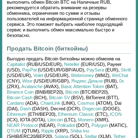
выполнить обмен
Bitcoin BTC
на
Наличные RUB
,
рекомендуется обратить внимание на резервы
обменника, ограничения по сумме и отзывы
пользователей на информационной странице обменного
сервиса. Это поможет выбрать наиболее подходящий
сервис и выполнить обмен максимально быстро и
безопасно.
Продать Bitcoin (биткойны)
Выгодно продать
Bitcoin биткойны
можно обменяв на
Capitalist
(RUB/
USD/
EUR)
,
Neteller
(EUR/
USD)
,
Payeer
(USD)
,
PayPal
(USD/
EUR/
GBP/
AUD)
,
PaySera
(EUR)
,
Skrill
(USD/
EUR)
,
Volet
(USD/
EUR)
,
Webmoney
(WMZ)
,
WeChat
(CNY)
,
Wise
(USD/
EUR/
GBP)
,
Яндекс.Деньги
(RUB)
,
0x
(ZRX)
,
Avalanche
(AVAX)
,
Basic Attention Token
(BAT)
,
Binance Coin
(BNB/
BEP20)
,
Bitcoin
(BTC/
BEP20)
,
Bitcoin Cash
(BCH)
,
Bitcoin SV
(BSV)
,
BitTorrent (BTT)
,
Cardano
(ADA)
,
ChainLink
(LINK)
,
Cosmos
(ATOM)
,
Dai
(DAI)
,
Dash
(DASH)
,
Decred (DCR)
,
Dogecoin
(DOGE)
,
Ethereum
(ETH/
BEP20)
,
Ethereum Classic
(ETC)
,
ICON
(ICX)
,
IOTA (IOTA)
,
Litecoin
(LTC)
,
Monero
(XMR)
,
NEAR Protocol
(NEAR)
,
Polkadot
(DOT)
,
Polygon
(MATIC)
,
QTUM
(QTUM)
,
Ripple
(XRP)
,
Shiba Inu
(SHIB/
ERC20/
BEP20)
,
Solana
(SOL)
,
Stellar
(XLM)
,
Tether