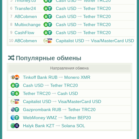
7money.co
Cash USD
Tether TRC20
5
Transfer24
Cash USD
Tether TRC20
6
ABCobmen
Cash USD
Tether TRC20
7
Multixchange
Cash USD
Tether TRC20
8
CashFlow
Cash USD
Tether TRC20
9
ABCobmen
Capitalist USD
Visa/MasterCard USD
10
Популярные обмены
Направления обмена
Tinkoff Bank RUB
Monero XMR
Cash USD
Tether TRC20
Tether TRC20
Cash USD
Capitalist USD
Visa/MasterCard USD
Gazprombank RUB
Tether TRC20
WebMoney WMZ
Tether BEP20
Halyk Bank KZT
Solana SOL