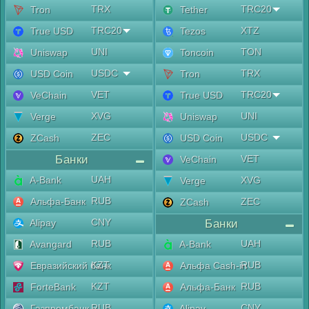
TRX
TRC20
Tron
Tether
TRC20
XTZ
True USD
Tezos
UNI
TON
Uniswap
Toncoin
USDC
TRX
USD Coin
Tron
VET
TRC20
VeChain
True USD
XVG
UNI
Verge
Uniswap
ZEC
USDC
ZCash
USD Coin
Банки
VET
VeChain
UAH
A-Bank
XVG
Verge
RUB
Альфа-Банк
ZEC
ZCash
CNY
Alipay
Банки
RUB
UAH
Avangard
A-Bank
KZT
RUB
Евразийский банк
Альфа Cash-in
KZT
RUB
ForteBank
Альфа-Банк
RUB
CNY
Газпромбанк
Alipay