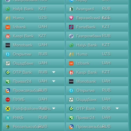
KZT
RUB
Halyk Bank
Avangard
UZS
KZT
Humo
Евразийский банк
UAH
KZT
Izibank
ForteBank
KZT
RUB
Kaspi Bank
Газпромбанк
UAH
KZT
Monobank
Halyk Bank
RUB
UZS
Открытие
Humo
UAH
UAH
Ощадбанк
Izibank
RUB
KZT
OTP Bank
Kaspi Bank
UAH
UAH
Приват24
Monobank
RUB
RUB
Промсвязьбанк
Открытие
UAH
UAH
ПУМБ
Ощадбанк
RUB
RUB
Райффайзен Аваль
OTP Bank
RUB
UAH
РНКБ
Приват24
RUB
RUB
Россельхозбанк
Промсвязьбанк