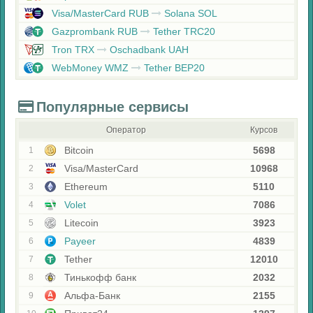
Visa/MasterCard RUB
Solana SOL
Gazprombank RUB
Tether TRC20
Tron TRX
Oschadbank UAH
WebMoney WMZ
Tether BEP20
Популярные сервисы
Оператор
Курсов
Bitcoin
5698
1
Visa/MasterCard
10968
2
Ethereum
5110
3
Volet
7086
4
Litecoin
3923
5
Payeer
4839
6
Tether
12010
7
Тинькофф банк
2032
8
Альфа-Банк
2155
9