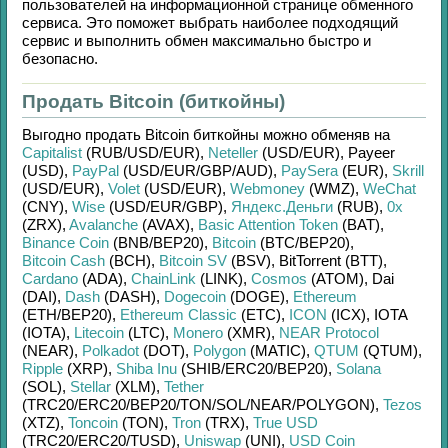
пользователей на информационной странице обменного
сервиса. Это поможет выбрать наиболее подходящий
сервис и выполнить обмен максимально быстро и
безопасно.
Продать Bitcoin (биткойны)
Выгодно продать
Bitcoin биткойны
можно обменяв на
Capitalist
(RUB/
USD/
EUR)
,
Neteller
(USD/
EUR)
,
Payeer
(USD)
,
PayPal
(USD/
EUR/
GBP/
AUD)
,
PaySera
(EUR)
,
Skrill
(USD/
EUR)
,
Volet
(USD/
EUR)
,
Webmoney
(WMZ)
,
WeChat
(CNY)
,
Wise
(USD/
EUR/
GBP)
,
Яндекс.Деньги
(RUB)
,
0x
(ZRX)
,
Avalanche
(AVAX)
,
Basic Attention Token
(BAT)
,
Binance Coin
(BNB/
BEP20)
,
Bitcoin
(BTC/
BEP20)
,
Bitcoin Cash
(BCH)
,
Bitcoin SV
(BSV)
,
BitTorrent (BTT)
,
Cardano
(ADA)
,
ChainLink
(LINK)
,
Cosmos
(ATOM)
,
Dai
(DAI)
,
Dash
(DASH)
,
Dogecoin
(DOGE)
,
Ethereum
(ETH/
BEP20)
,
Ethereum Classic
(ETC)
,
ICON
(ICX)
,
IOTA
(IOTA)
,
Litecoin
(LTC)
,
Monero
(XMR)
,
NEAR Protocol
(NEAR)
,
Polkadot
(DOT)
,
Polygon
(MATIC)
,
QTUM
(QTUM)
,
Ripple
(XRP)
,
Shiba Inu
(SHIB/
ERC20/
BEP20)
,
Solana
(SOL)
,
Stellar
(XLM)
,
Tether
(TRC20/
ERC20/
BEP20/
TON/
SOL/
NEAR/
POLYGON)
,
Tezos
(XTZ)
,
Toncoin
(TON)
,
Tron
(TRX)
,
True USD
(TRC20/
ERC20/
TUSD)
,
Uniswap
(UNI)
,
USD Coin