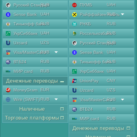
RUB
UAH
Русский Стандарт
ПУМБ
UAH
RUB
Sense Bank
Райффайзен Аваль
RUB
RUB
Тинькофф банк
РНКБ
UAH
RUB
УкрСиббанк
Россельхозбанк
UZS
RUB
Uzcard
Русский Стандарт
RUB
UAH
Visa/MasterCard
Sense Bank
RUB
RUB
ВТБ24
Тинькофф банк
RUB
UAH
МИР card
УкрСиббанк
Денежные переводы
CNY
UnionPay
EUR
MoneyGram
UZS
Uzcard
RUB
Wire (SWIFT)
RUB
Visa/MasterCard
Наличные
RUB
ВТБ24
Торговые платформы
RUB
МИР card
Денежные переводы