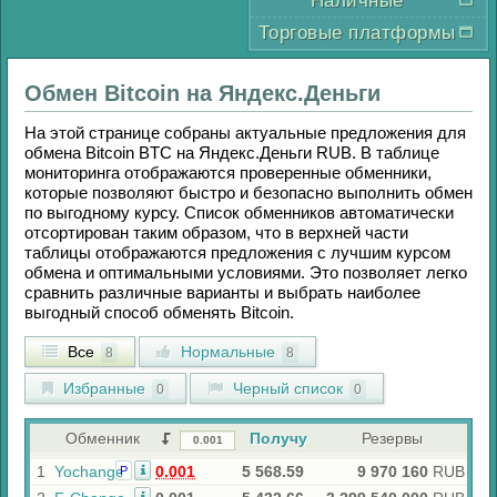
Наличные
Торговые платформы
Обмен
Bitcoin
на
Яндекс.Деньги
На этой странице собраны актуальные предложения для
обмена
Bitcoin BTC
на
Яндекс.Деньги RUB
. В таблице
мониторинга отображаются проверенные обменники,
которые позволяют быстро и безопасно выполнить обмен
по выгодному курсу. Список обменников автоматически
отсортирован таким образом, что в верхней части
таблицы отображаются предложения с лучшим курсом
обмена и оптимальными условиями. Это позволяет легко
сравнить различные варианты и выбрать наиболее
выгодный способ обменять
Bitcoin
.
Все
Нормальные
8
8
Избранные
Черный список
0
0
Обменник
Получу
Резервы
1
Yochange
0.001
5 568.59
9 970 160
RUB
Р