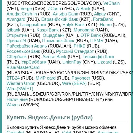
(USDC/
TRC20/
ERC20/
BEP20/
SOL/
POLYGON)
,
VeChain
(VET)
,
Verge
(XVG)
,
ZCash
(ZEC)
,
A-Bank
(UAH)
,
Альфа Cash-in
(RUB)
,
Альфа-Банк
(RUB)
,
Alipay
(CNY)
,
Avangard
(RUB)
,
Евразийский банк
(KZT)
,
ForteBank
(KZT)
,
Газпромбанк
(RUB)
,
Halyk Bank
(KZT)
,
Humo
(UZS)
,
Izibank
(UAH)
,
Kaspi Bank
(KZT)
,
Monobank
(UAH)
,
Открытие
(RUB)
,
Ощадбанк
(UAH)
,
OTP Bank
(RUB/
UAH)
,
Приват24
(UAH)
,
Промсвязьбанк
(RUB)
,
ПУМБ
(UAH)
,
Райффайзен Аваль
(RUB/
UAH)
,
РНКБ
(RUB)
,
Россельхозбанк
(RUB)
,
Русский Стандарт
(RUB)
,
Сбербанк
(RUB)
,
Sense Bank
(UAH)
,
Тинькофф банк
(RUB)
,
УкрСиббанк
(UAH)
,
UnionPay
(CNY)
,
Uzcard
(UZS)
,
Visa/MasterCard
(RUB/
USD/
EUR/
UAH/
BYR/
CNY/
PLN/
GEL/
GBP/
CAD/
KZT/
SEK/
ВТБ24
(RUB)
,
МИР card
(RUB)
,
Payoneer
(USD)
,
Western Union
(USD/
EUR)
,
Wire (SEPA)
(EUR)
,
Wire (SWIFT)
(RUB/
UAH/
USD/
EUR/
GBP/
RON/
PLN/
TRY/
CNY/
INR/
KRW/
IDR/
Наличные
(RUB/
USD/
EUR/
GBP/
THB/
AED/
TRY)
или
Waves
(WAVES)
.
Купить Яндекс.Деньги (рубли)
Выгодно купить
Яндекс.Деньги рубли
можно обменяв
Capitalist
(RUB/
USD/
EUR)
,
Volet
(USD/
EUR)
,
Avalanche