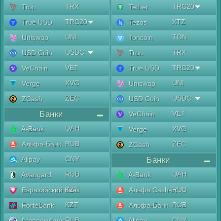
TRX
TRC20
Tron
Tether
TRC20
XTZ
True USD
Tezos
UNI
TON
Uniswap
Toncoin
USDC
TRX
USD Coin
Tron
VET
TRC20
VeChain
True USD
XVG
UNI
Verge
Uniswap
ZEC
USDC
ZCash
USD Coin
Банки
VET
VeChain
UAH
A-Bank
XVG
Verge
RUB
Альфа-Банк
ZEC
ZCash
CNY
Alipay
Банки
RUB
UAH
Avangard
A-Bank
KZT
RUB
Евразийский банк
Альфа Cash-in
KZT
RUB
ForteBank
Альфа-Банк
RUB
CNY
Газпромбанк
Alipay