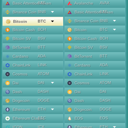
BAT
AVAX
Basic Attention Token
Avalanche
BNB
BAT
Binance Coin
Basic Attention Token
BNB
Binance Coin
BTC
Bitcoin
BCH
BTC
Bitcoin Cash
Bitcoin
BSV
BCH
Bitcoin SV
Bitcoin Cash
BTT
BSV
BitTorrent
Bitcoin SV
ADA
BTT
Cardano
BitTorrent
LINK
ADA
ChainLink
Cardano
ATOM
LINK
Cosmos
ChainLink
DAI
ATOM
Dai
Cosmos
DASH
DAI
Dash
Dai
DOGE
DASH
Dogecoin
Dash
ETH
DOGE
Ethereum
Dogecoin
ETC
EOS
Ethereum Classic
EOS
ICX
ETH
ICON
Ethereum