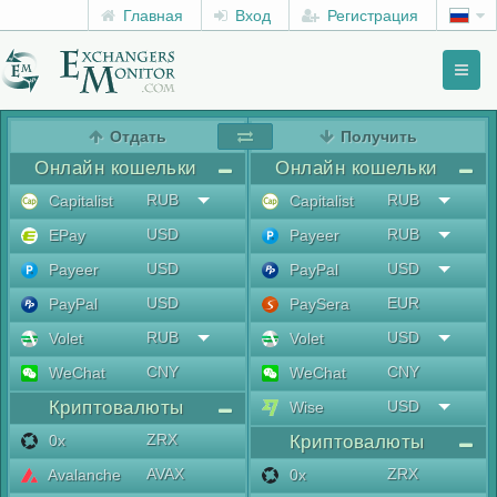
Главная
Вход
Регистрация
Toggl
naviga
menu
Отдать
Получить
Онлайн кошельки
Онлайн кошельки
RUB
RUB
Capitalist
Capitalist
USD
RUB
EPay
Payeer
USD
USD
Payeer
PayPal
USD
EUR
PayPal
PaySera
RUB
USD
Volet
Volet
CNY
CNY
WeChat
WeChat
Криптовалюты
USD
Wise
ZRX
0x
Криптовалюты
AVAX
ZRX
Avalanche
0x