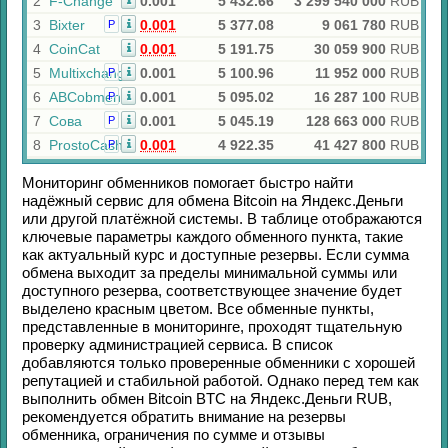
2
F-Change
0.001
5 432.66
3 299 540 000
RUB
3
Bixter
0.001
5 377.08
9 061 780
RUB
Р
4
CoinCat
0.001
5 191.75
30 059 900
RUB
5
Multixchange
0.001
5 100.96
11 952 000
RUB
Р
6
ABCobmen
0.001
5 095.02
16 287 100
RUB
Р
7
Сова
0.001
5 045.19
128 663 000
RUB
Р
8
ProstoCash
0.001
4 922.35
41 427 800
RUB
Р
Мониторинг обменников помогает быстро найти
надёжный сервис для обмена
Bitcoin
на
Яндекс.Деньги
или другой платёжной системы. В таблице отображаются
ключевые параметры каждого обменного пункта, такие
как актуальный курс и доступные резервы. Если сумма
обмена выходит за пределы минимальной суммы или
доступного резерва, соответствующее значение будет
выделено красным цветом. Все обменные пункты,
представленные в мониторинге, проходят тщательную
проверку администрацией сервиса. В список
добавляются только проверенные обменники с хорошей
репутацией и стабильной работой. Однако перед тем как
выполнить обмен
Bitcoin BTC
на
Яндекс.Деньги RUB
,
рекомендуется обратить внимание на резервы
обменника, ограничения по сумме и отзывы