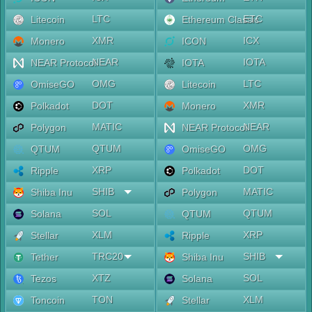
LTC
ETC
Litecoin
Ethereum Classic
XMR
ICX
Monero
ICON
NEAR
IOTA
NEAR Protocol
IOTA
OMG
LTC
OmiseGO
Litecoin
DOT
XMR
Polkadot
Monero
MATIC
NEAR
Polygon
NEAR Protocol
QTUM
OMG
QTUM
OmiseGO
XRP
DOT
Ripple
Polkadot
SHIB
MATIC
Shiba Inu
Polygon
SOL
QTUM
Solana
QTUM
XLM
XRP
Stellar
Ripple
TRC20
SHIB
Tether
Shiba Inu
XTZ
SOL
Tezos
Solana
TON
XLM
Toncoin
Stellar