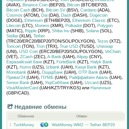
(AVAX)
,
Binance Coin
(BEP20)
,
Bitcoin
(BTC/
BEP20)
,
Bitcoin Cash
(BCH)
,
Bitcoin SV
(BSV)
,
Cardano
(ADA)
,
Cosmos
(ATOM)
,
Dai
(DAI)
,
Dash
(DASH)
,
Dogecoin
(DOGE)
,
Ethereum
(ETH/
BEP20)
,
Ethereum Classic
(ETC)
,
Litecoin
(LTC)
,
Monero
(XMR)
,
Polkadot
(DOT)
,
Polygon
(MATIC)
,
Ripple
(XRP)
,
Shiba Inu
(SHIB)
,
Solana
(SOL)
,
Stellar
(XLM)
,
Tether
(TRC20/
ERC20/
BEP20/
TON/
SOL/
POLYGON)
,
Tezos
(XTZ)
,
Toncoin
(TON)
,
Tron
(TRX)
,
True USD
(TUSD)
,
Uniswap
(UNI)
,
USD Coin
(ERC20/
BEP20/
SOL/
POLYGON)
,
VeChain
(VET)
,
ZCash
(ZEC)
,
A-Bank
(UAH)
,
Alipay
(CNY)
,
Евразийский банк
(KZT)
,
ForteBank
(KZT)
,
Halyk Bank
(KZT)
,
Humo
(UZS)
,
Izibank
(UAH)
,
Kaspi Bank
(KZT)
,
Monobank
(UAH)
,
Ощадбанк
(UAH)
,
OTP Bank
(UAH)
,
Приват24
(UAH)
,
ПУМБ
(UAH)
,
Райффайзен Аваль
(UAH)
,
Sense Bank
(UAH)
,
УкрСиббанк
(UAH)
,
Uzcard
(UZS)
,
Visa/MasterCard
(UAH/
KZT/
TRY/
KGS)
или
Наличные
(GBP/
CAD)
.
Недавние обмены
Обменник
Обмен
TurkMoney
WebMoney WMZ
Tether BEP20
1