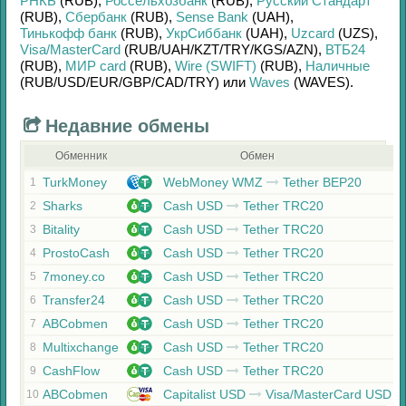
РНКБ
(RUB)
,
Россельхозбанк
(RUB)
,
Русский Стандарт
(RUB)
,
Сбербанк
(RUB)
,
Sense Bank
(UAH)
,
Тинькофф банк
(RUB)
,
УкрСиббанк
(UAH)
,
Uzcard
(UZS)
,
Visa/MasterCard
(RUB/
UAH/
KZT/
TRY/
KGS/
AZN)
,
ВТБ24
(RUB)
,
МИР card
(RUB)
,
Wire (SWIFT)
(RUB)
,
Наличные
(RUB/
USD/
EUR/
GBP/
CAD/
TRY)
или
Waves
(WAVES)
.
Недавние обмены
Обменник
Обмен
TurkMoney
WebMoney WMZ
Tether BEP20
1
Sharks
Cash USD
Tether TRC20
2
Bitality
Cash USD
Tether TRC20
3
ProstoCash
Cash USD
Tether TRC20
4
7money.co
Cash USD
Tether TRC20
5
Transfer24
Cash USD
Tether TRC20
6
ABCobmen
Cash USD
Tether TRC20
7
Multixchange
Cash USD
Tether TRC20
8
CashFlow
Cash USD
Tether TRC20
9
ABCobmen
Capitalist USD
Visa/MasterCard USD
10