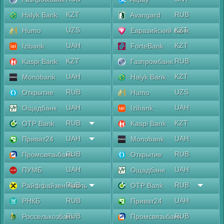
KZT
RUB
Halyk Bank
Avangard
UZS
KZT
Humo
Евразийский банк
UAH
KZT
Izibank
ForteBank
KZT
RUB
Kaspi Bank
Газпромбанк
UAH
KZT
Monobank
Halyk Bank
RUB
UZS
Открытие
Humo
UAH
UAH
Ощадбанк
Izibank
RUB
KZT
OTP Bank
Kaspi Bank
UAH
UAH
Приват24
Monobank
RUB
RUB
Промсвязьбанк
Открытие
UAH
UAH
ПУМБ
Ощадбанк
RUB
RUB
Райффайзен Аваль
OTP Bank
RUB
UAH
РНКБ
Приват24
RUB
RUB
Россельхозбанк
Промсвязьбанк