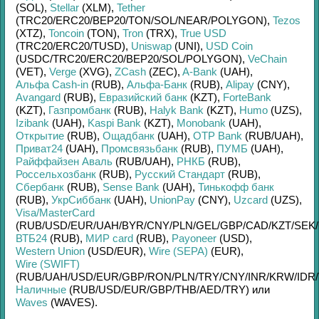
(SOL)
,
Stellar
(XLM)
,
Tether
(TRC20/
ERC20/
BEP20/
TON/
SOL/
NEAR/
POLYGON)
,
Tezos
(XTZ)
,
Toncoin
(TON)
,
Tron
(TRX)
,
True USD
(TRC20/
ERC20/
TUSD)
,
Uniswap
(UNI)
,
USD Coin
(USDC/
TRC20/
ERC20/
BEP20/
SOL/
POLYGON)
,
VeChain
(VET)
,
Verge
(XVG)
,
ZCash
(ZEC)
,
A-Bank
(UAH)
,
Альфа Cash-in
(RUB)
,
Альфа-Банк
(RUB)
,
Alipay
(CNY)
,
Avangard
(RUB)
,
Евразийский банк
(KZT)
,
ForteBank
(KZT)
,
Газпромбанк
(RUB)
,
Halyk Bank
(KZT)
,
Humo
(UZS)
,
Izibank
(UAH)
,
Kaspi Bank
(KZT)
,
Monobank
(UAH)
,
Открытие
(RUB)
,
Ощадбанк
(UAH)
,
OTP Bank
(RUB/
UAH)
,
Приват24
(UAH)
,
Промсвязьбанк
(RUB)
,
ПУМБ
(UAH)
,
Райффайзен Аваль
(RUB/
UAH)
,
РНКБ
(RUB)
,
Россельхозбанк
(RUB)
,
Русский Стандарт
(RUB)
,
Сбербанк
(RUB)
,
Sense Bank
(UAH)
,
Тинькофф банк
(RUB)
,
УкрСиббанк
(UAH)
,
UnionPay
(CNY)
,
Uzcard
(UZS)
,
Visa/MasterCard
(RUB/
USD/
EUR/
UAH/
BYR/
CNY/
PLN/
GEL/
GBP/
CAD/
KZT/
SEK/
ВТБ24
(RUB)
,
МИР card
(RUB)
,
Payoneer
(USD)
,
Western Union
(USD/
EUR)
,
Wire (SEPA)
(EUR)
,
Wire (SWIFT)
(RUB/
UAH/
USD/
EUR/
GBP/
RON/
PLN/
TRY/
CNY/
INR/
KRW/
IDR/
Наличные
(RUB/
USD/
EUR/
GBP/
THB/
AED/
TRY)
или
Waves
(WAVES)
.