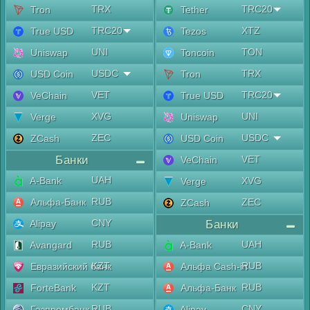
TRX
TRC20
Tron
Tether
TRC20
XTZ
True USD
Tezos
UNI
TON
Uniswap
Toncoin
USDC
TRX
USD Coin
Tron
VET
TRC20
VeChain
True USD
XVG
UNI
Verge
Uniswap
ZEC
USDC
ZCash
USD Coin
Банки
VET
VeChain
UAH
A-Bank
XVG
Verge
RUB
Альфа-Банк
ZEC
ZCash
CNY
Alipay
Банки
RUB
UAH
Avangard
A-Bank
KZT
RUB
Евразийский банк
Альфа Cash-in
KZT
RUB
ForteBank
Альфа-Банк
RUB
CNY
Газпромбанк
Alipay