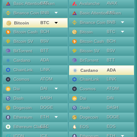
BAT
AVAX
Basic Attention Token
Avalanche
BNB
BAT
Binance Coin
Basic Attention Token
BNB
Binance Coin
BTC
Bitcoin
BCH
BTC
Bitcoin Cash
Bitcoin
BSV
BCH
Bitcoin SV
Bitcoin Cash
BTT
BSV
BitTorrent
Bitcoin SV
ADA
BTT
Cardano
BitTorrent
LINK
ChainLink
ADA
Cardano
ATOM
LINK
Cosmos
ChainLink
DAI
ATOM
Dai
Cosmos
DASH
DAI
Dash
Dai
DOGE
DASH
Dogecoin
Dash
ETH
DOGE
Ethereum
Dogecoin
ETC
EOS
Ethereum Classic
EOS
ICX
ETH
ICON
Ethereum