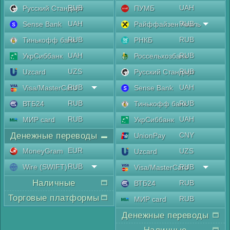
RUB
UAH
Русский Стандарт
ПУМБ
UAH
RUB
Sense Bank
Райффайзен Аваль
RUB
RUB
Тинькофф банк
РНКБ
UAH
RUB
УкрСиббанк
Россельхозбанк
UZS
RUB
Uzcard
Русский Стандарт
RUB
UAH
Visa/MasterCard
Sense Bank
RUB
RUB
ВТБ24
Тинькофф банк
RUB
UAH
МИР card
УкрСиббанк
Денежные переводы
CNY
UnionPay
EUR
MoneyGram
UZS
Uzcard
RUB
Wire (SWIFT)
RUB
Visa/MasterCard
Наличные
RUB
ВТБ24
Торговые платформы
RUB
МИР card
Денежные переводы