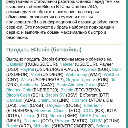
репутацией и стабильной работой. Однако перед тем как
выполнить обмен
Bitcoin BTC
на
Cardano ADA
,
рекомендуется обратить внимание на резервы
обменника, ограничения по сумме и отзывы
пользователей на информационной странице обменного
сервиса. Это поможет выбрать наиболее подходящий
сервис и выполнить обмен максимально быстро и
безопасно.
Продать Bitcoin (биткойны)
Выгодно продать
Bitcoin биткойны
можно обменяв на
Capitalist
(RUB/
USD/
EUR)
,
Neteller
(USD/
EUR)
,
Payeer
(USD)
,
PayPal
(USD/
EUR/
GBP/
AUD)
,
PaySera
(EUR)
,
Skrill
(USD/
EUR)
,
Volet
(USD/
EUR)
,
Webmoney
(WMZ)
,
WeChat
(CNY)
,
Wise
(USD/
EUR/
GBP)
,
Яндекс.Деньги
(RUB)
,
0x
(ZRX)
,
Avalanche
(AVAX)
,
Basic Attention Token
(BAT)
,
Binance Coin
(BNB/
BEP20)
,
Bitcoin
(BTC/
BEP20)
,
Bitcoin Cash
(BCH)
,
Bitcoin SV
(BSV)
,
BitTorrent (BTT)
,
Cardano
(ADA)
,
ChainLink
(LINK)
,
Cosmos
(ATOM)
,
Dai
(DAI)
,
Dash
(DASH)
,
Dogecoin
(DOGE)
,
Ethereum
(ETH/
BEP20)
,
Ethereum Classic
(ETC)
,
ICON
(ICX)
,
IOTA
(IOTA)
,
Litecoin
(LTC)
,
Monero
(XMR)
,
NEAR Protocol
(NEAR)
,
Polkadot
(DOT)
,
Polygon
(MATIC)
,
QTUM
(QTUM)
,
Ripple
(XRP)
,
Shiba Inu
(SHIB/
ERC20/
BEP20)
,
Solana