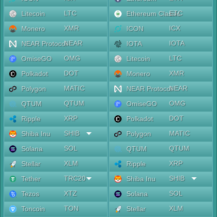
LTC
ETC
Litecoin
Ethereum Classic
XMR
ICX
Monero
ICON
NEAR
IOTA
NEAR Protocol
IOTA
OMG
LTC
OmiseGO
Litecoin
DOT
XMR
Polkadot
Monero
MATIC
NEAR
Polygon
NEAR Protocol
QTUM
OMG
QTUM
OmiseGO
XRP
DOT
Ripple
Polkadot
SHIB
MATIC
Shiba Inu
Polygon
SOL
QTUM
Solana
QTUM
XLM
XRP
Stellar
Ripple
TRC20
SHIB
Tether
Shiba Inu
XTZ
SOL
Tezos
Solana
TON
XLM
Toncoin
Stellar