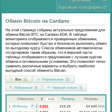
Наличные
Торговые платформы
Обмен
Bitcoin
на
Cardano
На этой странице собраны актуальные предложения для
обмена
Bitcoin BTC
на
Cardano ADA
. В таблице
мониторинга отображаются проверенные обменники,
которые позволяют быстро и безопасно выполнить обмен
по выгодному курсу. Список обменников автоматически
отсортирован таким образом, что в верхней части
таблицы отображаются предложения с лучшим курсом
обмена и оптимальными условиями. Это позволяет легко
сравнить различные варианты и выбрать наиболее
выгодный способ обменять
Bitcoin
.
Все
Нормальные
11
11
Избранные
Черный список
0
0
Обменник
Получу
Резервы
1
MrMoney
0.001
319.29
54 940
ADA
Р