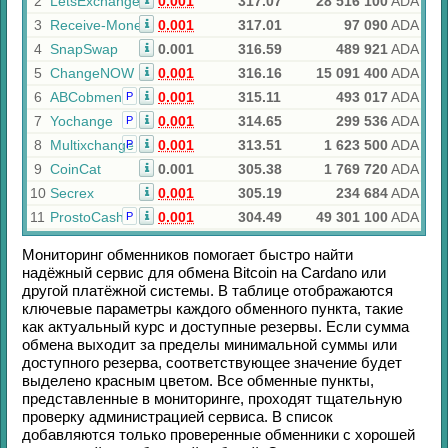
2
LetsExchange
0.001
317.07
28 516 100
ADA
3
Receive-Money
0.001
317.01
97 090
ADA
4
SnapSwap
0.001
316.59
489 921
ADA
5
ChangeNOW
0.001
316.16
15 091 400
ADA
6
ABCobmen
0.001
315.11
493 017
ADA
Р
7
Yochange
0.001
314.65
299 536
ADA
Р
8
Multixchange
0.001
313.51
1 623 500
ADA
Р
9
CoinCat
0.001
305.38
1 769 720
ADA
10
Secrex
0.001
305.19
234 684
ADA
11
ProstoCash
0.001
304.49
49 301 100
ADA
Р
Мониторинг обменников помогает быстро найти
надёжный сервис для обмена
Bitcoin
на
Cardano
или
другой платёжной системы. В таблице отображаются
ключевые параметры каждого обменного пункта, такие
как актуальный курс и доступные резервы. Если сумма
обмена выходит за пределы минимальной суммы или
доступного резерва, соответствующее значение будет
выделено красным цветом. Все обменные пункты,
представленные в мониторинге, проходят тщательную
проверку администрацией сервиса. В список
добавляются только проверенные обменники с хорошей