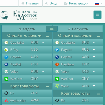
Главная
Вход
Регистрация
Toggl
naviga
menu
Отдать
Получить
Онлайн кошельки
Онлайн кошельки
RUB
RUB
Capitalist
Capitalist
USD
RUB
EPay
Payeer
USD
USD
Payeer
PayPal
USD
EUR
PayPal
PaySera
RUB
USD
Volet
Volet
CNY
CNY
WeChat
WeChat
Криптовалюты
USD
Wise
ZRX
0x
Криптовалюты
AVAX
ZRX
Avalanche
0x