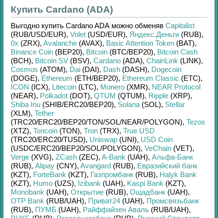
Купить Cardano (ADA)
Выгодно купить
Cardano ADA
можно обменяв
Capitalist
(RUB/
USD/
EUR)
,
Volet
(USD/
EUR)
,
Яндекс.Деньги
(RUB)
,
0x
(ZRX)
,
Avalanche
(AVAX)
,
Basic Attention Token
(BAT)
,
Binance Coin
(BEP20)
,
Bitcoin
(BTC/
BEP20)
,
Bitcoin Cash
(BCH)
,
Bitcoin SV
(BSV)
,
Cardano
(ADA)
,
ChainLink
(LINK)
,
Cosmos
(ATOM)
,
Dai
(DAI)
,
Dash
(DASH)
,
Dogecoin
(DOGE)
,
Ethereum
(ETH/
BEP20)
,
Ethereum Classic
(ETC)
,
ICON
(ICX)
,
Litecoin
(LTC)
,
Monero
(XMR)
,
NEAR Protocol
(NEAR)
,
Polkadot
(DOT)
,
QTUM
(QTUM)
,
Ripple
(XRP)
,
Shiba Inu
(SHIB/
ERC20/
BEP20)
,
Solana
(SOL)
,
Stellar
(XLM)
,
Tether
(TRC20/
ERC20/
BEP20/
TON/
SOL/
NEAR/
POLYGON)
,
Tezos
(XTZ)
,
Toncoin
(TON)
,
Tron
(TRX)
,
True USD
(TRC20/
ERC20/
TUSD)
,
Uniswap
(UNI)
,
USD Coin
(USDC/
ERC20/
BEP20/
SOL/
POLYGON)
,
VeChain
(VET)
,
Verge
(XVG)
,
ZCash
(ZEC)
,
A-Bank
(UAH)
,
Альфа-Банк
(RUB)
,
Alipay
(CNY)
,
Avangard
(RUB)
,
Евразийский банк
(KZT)
,
ForteBank
(KZT)
,
Газпромбанк
(RUB)
,
Halyk Bank
(KZT)
,
Humo
(UZS)
,
Izibank
(UAH)
,
Kaspi Bank
(KZT)
,
Monobank
(UAH)
,
Открытие
(RUB)
,
Ощадбанк
(UAH)
,
OTP Bank
(RUB/
UAH)
,
Приват24
(UAH)
,
Промсвязьбанк
(RUB)
,
ПУМБ
(UAH)
,
Райффайзен Аваль
(RUB/
UAH)
,