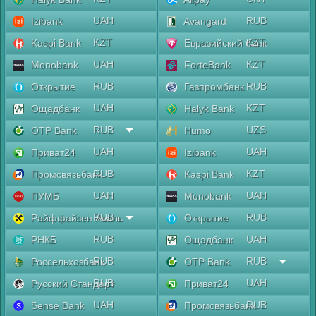
UAH
RUB
Izibank
Avangard
KZT
KZT
Kaspi Bank
Евразийский банк
UAH
KZT
Monobank
ForteBank
RUB
RUB
Открытие
Газпромбанк
UAH
KZT
Ощадбанк
Halyk Bank
RUB
UZS
OTP Bank
Humo
UAH
UAH
Приват24
Izibank
RUB
KZT
Промсвязьбанк
Kaspi Bank
UAH
UAH
ПУМБ
Monobank
RUB
RUB
Райффайзен Аваль
Открытие
RUB
UAH
РНКБ
Ощадбанк
RUB
RUB
Россельхозбанк
OTP Bank
RUB
UAH
Русский Стандарт
Приват24
UAH
RUB
Sense Bank
Промсвязьбанк