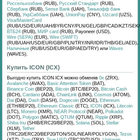
Россельхозбанк
(RUB)
,
Русский Стандарт
(RUB)
,
Сбербанк
(RUB)
,
Sense Bank
(UAH)
,
Тинькофф банк
(RUB)
,
УкрСиббанк
(UAH)
,
UnionPay
(CNY)
,
Uzcard
(UZS)
,
Visa/MasterCard
(RUB/
USD/
EUR/
UAH/
BYR/
CNY/
PLN/
GEL/
GBP/
CAD/
KZT/
SEK/
ВТБ24
(RUB)
,
МИР card
(RUB)
,
Payoneer (USD)
,
Wire (SEPA)
(EUR)
,
Wire (SWIFT)
(RUB/
UAH/
USD/
EUR/
GBP/
PLN/
TRY/
INR/
IDR/
THB/
GEL/
AED)
,
Наличные
(RUB/
USD/
EUR/
GBP/
AED/
TRY)
или
Waves
(WAVES)
.
Купить ICON (ICX)
Выгодно купить
ICON ICX
можно обменяв
0x
(ZRX)
,
Avalanche
(AVAX)
,
Basic Attention Token
(BAT)
,
Binance Coin
(BEP20)
,
Bitcoin
(BTC/
BEP20)
,
Bitcoin Cash
(BCH)
,
Cardano
(ADA)
,
ChainLink
(LINK)
,
Cosmos
(ATOM)
,
Dai
(DAI)
,
Dash
(DASH)
,
Dogecoin
(DOGE)
,
Ethereum
(ETH/
BEP20)
,
Ethereum Classic
(ETC)
,
ICON
(ICX)
,
Litecoin
(LTC)
,
Monero
(XMR)
,
NEAR Protocol
(NEAR)
,
Polkadot
(DOT)
,
Polygon
(MATIC)
,
QTUM
(QTUM)
,
Ripple
(XRP)
,
Shiba Inu
(SHIB/
ERC20/
BEP20)
,
Solana
(SOL)
,
Stellar
(XLM)
,
Tether
(TRC20/
ERC20/
BEP20/
TON/
SOL/
NEAR/
POLYGON)
,
Tezos
(XTZ)
,
Tron
(TRX)
,
True USD
(TRC20/
TUSD)
,
Uniswap