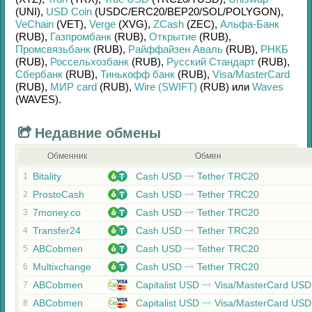
(UNI)
,
USD Coin
(USDC/
ERC20/
BEP20/
SOL/
POLYGON)
,
VeChain
(VET)
,
Verge
(XVG)
,
ZCash
(ZEC)
,
Альфа-Банк
(RUB)
,
Газпромбанк
(RUB)
,
Открытие
(RUB)
,
Промсвязьбанк
(RUB)
,
Райффайзен Аваль
(RUB)
,
РНКБ
(RUB)
,
Россельхозбанк
(RUB)
,
Русский Стандарт
(RUB)
,
Сбербанк
(RUB)
,
Тинькофф банк
(RUB)
,
Visa/MasterCard
(RUB)
,
МИР card
(RUB)
,
Wire (SWIFT)
(RUB)
или
Waves
(WAVES)
.
Недавние обмены
Обменник
Обмен
Bitality
Cash USD
Tether TRC20
1
ProstoCash
Cash USD
Tether TRC20
2
7money.co
Cash USD
Tether TRC20
3
Transfer24
Cash USD
Tether TRC20
4
ABCobmen
Cash USD
Tether TRC20
5
Multixchange
Cash USD
Tether TRC20
6
ABCobmen
Capitalist USD
Visa/MasterCard USD
7
ABCobmen
Capitalist USD
Visa/MasterCard USD
8