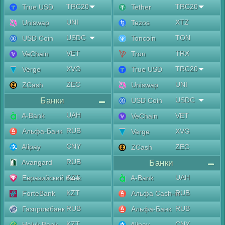
TRC20
TRC20
True USD
Tether
UNI
XTZ
Uniswap
Tezos
USDC
TON
USD Coin
Toncoin
VET
TRX
VeChain
Tron
XVG
TRC20
Verge
True USD
ZEC
UNI
ZCash
Uniswap
Банки
USDC
USD Coin
UAH
A-Bank
VET
VeChain
RUB
Альфа-Банк
XVG
Verge
CNY
Alipay
ZEC
ZCash
RUB
Avangard
Банки
KZT
UAH
Евразийский банк
A-Bank
KZT
RUB
ForteBank
Альфа Cash-in
RUB
RUB
Газпромбанк
Альфа-Банк
KZT
CNY
Halyk Bank
Alipay