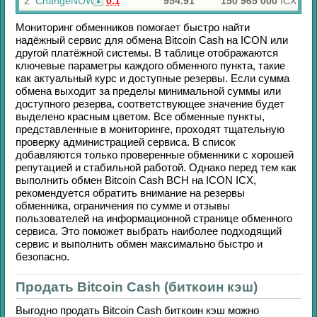
2
ChangeNOW
0.1
954.91
150 965 000
ICX
Мониторинг обменников помогает быстро найти
надёжный сервис для обмена
Bitcoin Cash
на
ICON
или
другой платёжной системы. В таблице отображаются
ключевые параметры каждого обменного пункта, такие
как актуальный курс и доступные резервы. Если сумма
обмена выходит за пределы минимальной суммы или
доступного резерва, соответствующее значение будет
выделено красным цветом. Все обменные пункты,
представленные в мониторинге, проходят тщательную
проверку администрацией сервиса. В список
добавляются только проверенные обменники с хорошей
репутацией и стабильной работой. Однако перед тем как
выполнить обмен
Bitcoin Cash BCH
на
ICON ICX
,
рекомендуется обратить внимание на резервы
обменника, ограничения по сумме и отзывы
пользователей на информационной странице обменного
сервиса. Это поможет выбрать наиболее подходящий
сервис и выполнить обмен максимально быстро и
безопасно.
Продать Bitcoin Cash (биткоин кэш)
Выгодно продать
Bitcoin Cash биткоин кэш
можно