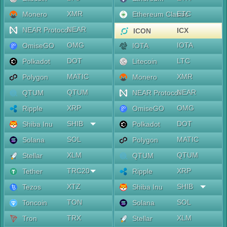
XMR
ETC
Monero
Ethereum Classic
NEAR
NEAR Protocol
ICX
ICON
OMG
IOTA
OmiseGO
IOTA
DOT
LTC
Polkadot
Litecoin
MATIC
XMR
Polygon
Monero
QTUM
NEAR
QTUM
NEAR Protocol
XRP
OMG
Ripple
OmiseGO
SHIB
DOT
Shiba Inu
Polkadot
SOL
MATIC
Solana
Polygon
XLM
QTUM
Stellar
QTUM
TRC20
XRP
Tether
Ripple
XTZ
SHIB
Tezos
Shiba Inu
TON
SOL
Toncoin
Solana
TRX
XLM
Tron
Stellar