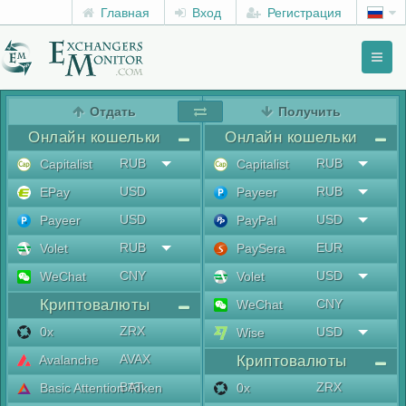
Главная
Вход
Регистрация
Toggl
naviga
menu
Отдать
Получить
Онлайн кошельки
Онлайн кошельки
RUB
RUB
Capitalist
Capitalist
USD
RUB
EPay
Payeer
USD
USD
Payeer
PayPal
RUB
EUR
Volet
PaySera
CNY
USD
WeChat
Volet
Криптовалюты
CNY
WeChat
ZRX
0x
USD
Wise
AVAX
Avalanche
Криптовалюты
BAT
ZRX
Basic Attention Token
0x