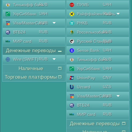
RUB
UAH
Тинькофф банк
ПУМБ
UAH
RUB
УкрСиббанк
Райффайзен Аваль
RUB
RUB
Visa/MasterCard
РНКБ
RUB
RUB
ВТБ24
Россельхозбанк
RUB
RUB
МИР card
Русский Стандарт
Денежные переводы
UAH
Sense Bank
RUB
Wire (SWIFT)
RUB
Тинькофф банк
Наличные
UAH
УкрСиббанк
Торговые платформы
CNY
UnionPay
UZS
Uzcard
RUB
Visa/MasterCard
RUB
ВТБ24
RUB
МИР card
Денежные переводы