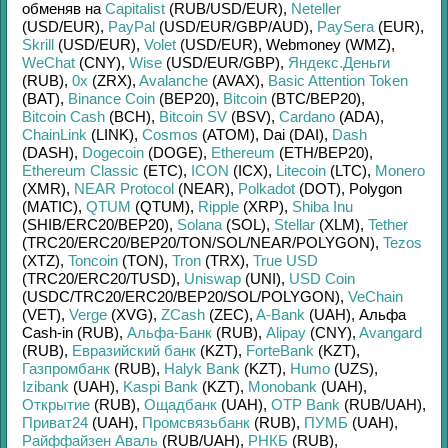
обменяв на
Capitalist
(RUB/
USD/
EUR)
,
Neteller
(USD/
EUR)
,
PayPal
(USD/
EUR/
GBP/
AUD)
,
PaySera
(EUR)
,
Skrill
(USD/
EUR)
,
Volet
(USD/
EUR)
,
Webmoney (WMZ)
,
WeChat
(CNY)
,
Wise
(USD/
EUR/
GBP)
,
Яндекс.Деньги
(RUB)
,
0x
(ZRX)
,
Avalanche
(AVAX)
,
Basic Attention Token
(BAT)
,
Binance Coin
(BEP20)
,
Bitcoin
(BTC/
BEP20)
,
Bitcoin Cash
(BCH)
,
Bitcoin SV
(BSV)
,
Cardano
(ADA)
,
ChainLink
(LINK)
,
Cosmos
(ATOM)
,
Dai (DAI)
,
Dash
(DASH)
,
Dogecoin
(DOGE)
,
Ethereum
(ETH/
BEP20)
,
Ethereum Classic
(ETC)
,
ICON
(ICX)
,
Litecoin
(LTC)
,
Monero
(XMR)
,
NEAR Protocol
(NEAR)
,
Polkadot
(DOT)
,
Polygon
(MATIC)
,
QTUM
(QTUM)
,
Ripple
(XRP)
,
Shiba Inu
(SHIB/
ERC20/
BEP20)
,
Solana
(SOL)
,
Stellar
(XLM)
,
Tether
(TRC20/
ERC20/
BEP20/
TON/
SOL/
NEAR/
POLYGON)
,
Tezos
(XTZ)
,
Toncoin
(TON)
,
Tron
(TRX)
,
True USD
(TRC20/
ERC20/
TUSD)
,
Uniswap
(UNI)
,
USD Coin
(USDC/
TRC20/
ERC20/
BEP20/
SOL/
POLYGON)
,
VeChain
(VET)
,
Verge
(XVG)
,
ZCash
(ZEC)
,
A-Bank
(UAH)
,
Альфа
Cash-in (RUB)
,
Альфа-Банк
(RUB)
,
Alipay
(CNY)
,
Avangard
(RUB)
,
Евразийский банк
(KZT)
,
ForteBank
(KZT)
,
Газпромбанк
(RUB)
,
Halyk Bank
(KZT)
,
Humo
(UZS)
,
Izibank
(UAH)
,
Kaspi Bank
(KZT)
,
Monobank
(UAH)
,
Открытие
(RUB)
,
Ощадбанк
(UAH)
,
OTP Bank
(RUB/
UAH)
,
Приват24
(UAH)
,
Промсвязьбанк
(RUB)
,
ПУМБ
(UAH)
,
Райффайзен Аваль
(RUB/
UAH)
,
РНКБ
(RUB)
,