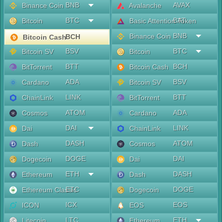
BNB
AVAX
Binance Coin
Avalanche
BTC
BAT
Bitcoin
Basic Attention Token
BNB
Binance Coin
BCH
Bitcoin Cash
BSV
BTC
Bitcoin SV
Bitcoin
BTT
BCH
BitTorrent
Bitcoin Cash
ADA
BSV
Cardano
Bitcoin SV
LINK
BTT
ChainLink
BitTorrent
ATOM
ADA
Cosmos
Cardano
DAI
LINK
Dai
ChainLink
DASH
ATOM
Dash
Cosmos
DOGE
DAI
Dogecoin
Dai
ETH
DASH
Ethereum
Dash
ETC
DOGE
Ethereum Classic
Dogecoin
ICX
EOS
ICON
EOS
LTC
ETH
Litecoin
Ethereum