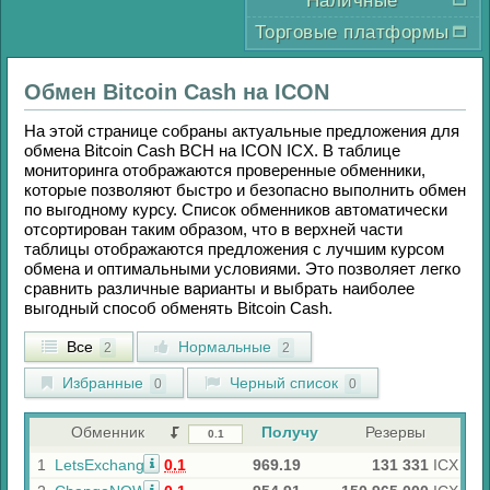
Наличные
Торговые платформы
Обмен
Bitcoin Cash
на
ICON
На этой странице собраны актуальные предложения для
обмена
Bitcoin Cash BCH
на
ICON ICX
. В таблице
мониторинга отображаются проверенные обменники,
которые позволяют быстро и безопасно выполнить обмен
по выгодному курсу. Список обменников автоматически
отсортирован таким образом, что в верхней части
таблицы отображаются предложения с лучшим курсом
обмена и оптимальными условиями. Это позволяет легко
сравнить различные варианты и выбрать наиболее
выгодный способ обменять
Bitcoin Cash
.
Все
Нормальные
2
2
Избранные
Черный список
0
0
Обменник
Получу
Резервы
1
LetsExchange
0.1
969.19
131 331
ICX