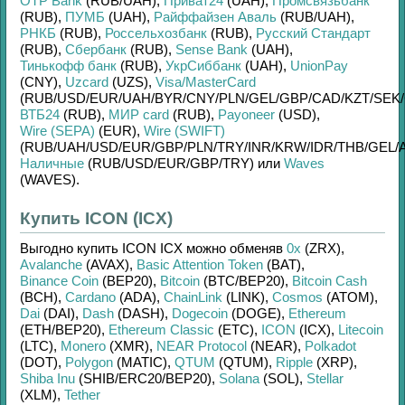
OTP Bank
(RUB/
UAH)
,
Приват24
(UAH)
,
Промсвязьбанк
(RUB)
,
ПУМБ
(UAH)
,
Райффайзен Аваль
(RUB/
UAH)
,
РНКБ
(RUB)
,
Россельхозбанк
(RUB)
,
Русский Стандарт
(RUB)
,
Сбербанк
(RUB)
,
Sense Bank
(UAH)
,
Тинькофф банк
(RUB)
,
УкрСиббанк
(UAH)
,
UnionPay
(CNY)
,
Uzcard
(UZS)
,
Visa/MasterCard
(RUB/
USD/
EUR/
UAH/
BYR/
CNY/
PLN/
GEL/
GBP/
CAD/
KZT/
SEK/
ВТБ24
(RUB)
,
МИР card
(RUB)
,
Payoneer
(USD)
,
Wire (SEPA)
(EUR)
,
Wire (SWIFT)
(RUB/
UAH/
USD/
EUR/
GBP/
PLN/
TRY/
INR/
KRW/
IDR/
THB/
GEL/
Наличные
(RUB/
USD/
EUR/
GBP/
TRY)
или
Waves
(WAVES)
.
Купить ICON (ICX)
Выгодно купить
ICON ICX
можно обменяв
0x
(ZRX)
,
Avalanche
(AVAX)
,
Basic Attention Token
(BAT)
,
Binance Coin
(BEP20)
,
Bitcoin
(BTC/
BEP20)
,
Bitcoin Cash
(BCH)
,
Cardano
(ADA)
,
ChainLink
(LINK)
,
Cosmos
(ATOM)
,
Dai
(DAI)
,
Dash
(DASH)
,
Dogecoin
(DOGE)
,
Ethereum
(ETH/
BEP20)
,
Ethereum Classic
(ETC)
,
ICON
(ICX)
,
Litecoin
(LTC)
,
Monero
(XMR)
,
NEAR Protocol
(NEAR)
,
Polkadot
(DOT)
,
Polygon
(MATIC)
,
QTUM
(QTUM)
,
Ripple
(XRP)
,
Shiba Inu
(SHIB/
ERC20/
BEP20)
,
Solana
(SOL)
,
Stellar
(XLM)
,
Tether