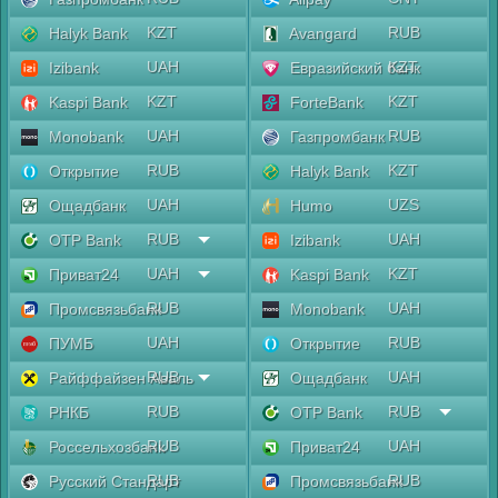
KZT
RUB
Halyk Bank
Avangard
UAH
KZT
Izibank
Евразийский банк
KZT
KZT
Kaspi Bank
ForteBank
UAH
RUB
Monobank
Газпромбанк
RUB
KZT
Открытие
Halyk Bank
UAH
UZS
Ощадбанк
Humo
RUB
UAH
OTP Bank
Izibank
UAH
KZT
Приват24
Kaspi Bank
RUB
UAH
Промсвязьбанк
Monobank
UAH
RUB
ПУМБ
Открытие
RUB
UAH
Райффайзен Аваль
Ощадбанк
RUB
RUB
РНКБ
OTP Bank
RUB
UAH
Россельхозбанк
Приват24
RUB
RUB
Русский Стандарт
Промсвязьбанк