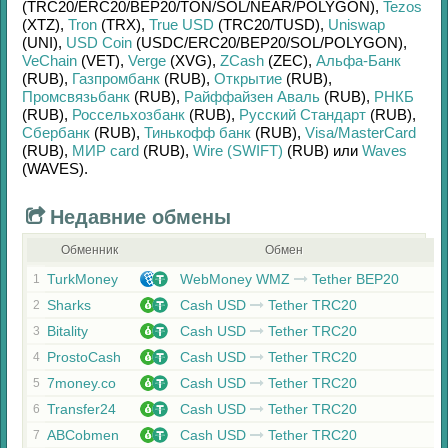
(TRC20/
ERC20/
BEP20/
TON/
SOL/
NEAR/
POLYGON)
,
Tezos
(XTZ)
,
Tron
(TRX)
,
True USD
(TRC20/
TUSD)
,
Uniswap
(UNI)
,
USD Coin
(USDC/
ERC20/
BEP20/
SOL/
POLYGON)
,
VeChain
(VET)
,
Verge
(XVG)
,
ZCash
(ZEC)
,
Альфа-Банк
(RUB)
,
Газпромбанк
(RUB)
,
Открытие
(RUB)
,
Промсвязьбанк
(RUB)
,
Райффайзен Аваль
(RUB)
,
РНКБ
(RUB)
,
Россельхозбанк
(RUB)
,
Русский Стандарт
(RUB)
,
Сбербанк
(RUB)
,
Тинькофф банк
(RUB)
,
Visa/MasterCard
(RUB)
,
МИР card
(RUB)
,
Wire (SWIFT)
(RUB)
или
Waves
(WAVES)
.
Недавние обмены
Обменник
Обмен
TurkMoney
WebMoney WMZ
Tether BEP20
1
Sharks
Cash USD
Tether TRC20
2
Bitality
Cash USD
Tether TRC20
3
ProstoCash
Cash USD
Tether TRC20
4
7money.co
Cash USD
Tether TRC20
5
Transfer24
Cash USD
Tether TRC20
6
ABCobmen
Cash USD
Tether TRC20
7