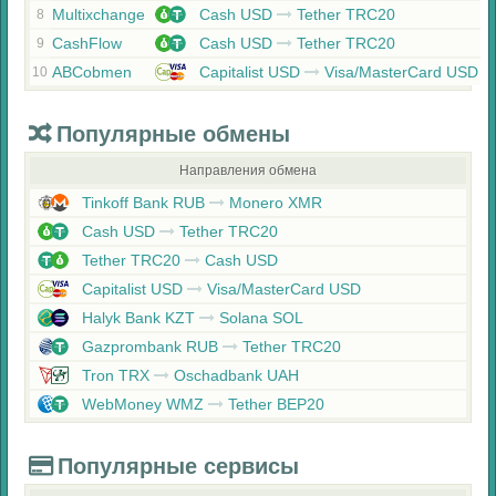
Multixchange
Cash USD
Tether TRC20
8
CashFlow
Cash USD
Tether TRC20
9
ABCobmen
Capitalist USD
Visa/MasterCard USD
10
Популярные обмены
Направления обмена
Tinkoff Bank RUB
Monero XMR
Cash USD
Tether TRC20
Tether TRC20
Cash USD
Capitalist USD
Visa/MasterCard USD
Halyk Bank KZT
Solana SOL
Gazprombank RUB
Tether TRC20
Tron TRX
Oschadbank UAH
WebMoney WMZ
Tether BEP20
Популярные сервисы