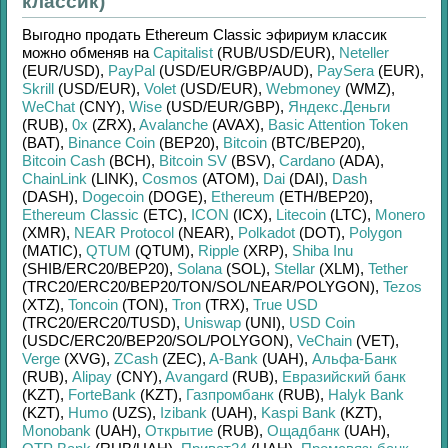
классик)
Выгодно продать
Ethereum Classic эфириум классик
можно обменяв на
Capitalist
(RUB/
USD/
EUR)
,
Neteller
(EUR/
USD)
,
PayPal
(USD/
EUR/
GBP/
AUD)
,
PaySera
(EUR)
,
Skrill
(USD/
EUR)
,
Volet
(USD/
EUR)
,
Webmoney
(WMZ)
,
WeChat
(CNY)
,
Wise
(USD/
EUR/
GBP)
,
Яндекс.Деньги
(RUB)
,
0x
(ZRX)
,
Avalanche
(AVAX)
,
Basic Attention Token
(BAT)
,
Binance Coin
(BEP20)
,
Bitcoin
(BTC/
BEP20)
,
Bitcoin Cash
(BCH)
,
Bitcoin SV
(BSV)
,
Cardano
(ADA)
,
ChainLink
(LINK)
,
Cosmos
(ATOM)
,
Dai
(DAI)
,
Dash
(DASH)
,
Dogecoin
(DOGE)
,
Ethereum
(ETH/
BEP20)
,
Ethereum Classic
(ETC)
,
ICON
(ICX)
,
Litecoin
(LTC)
,
Monero
(XMR)
,
NEAR Protocol
(NEAR)
,
Polkadot
(DOT)
,
Polygon
(MATIC)
,
QTUM
(QTUM)
,
Ripple
(XRP)
,
Shiba Inu
(SHIB/
ERC20/
BEP20)
,
Solana
(SOL)
,
Stellar
(XLM)
,
Tether
(TRC20/
ERC20/
BEP20/
TON/
SOL/
NEAR/
POLYGON)
,
Tezos
(XTZ)
,
Toncoin
(TON)
,
Tron
(TRX)
,
True USD
(TRC20/
ERC20/
TUSD)
,
Uniswap
(UNI)
,
USD Coin
(USDC/
ERC20/
BEP20/
SOL/
POLYGON)
,
VeChain
(VET)
,
Verge
(XVG)
,
ZCash
(ZEC)
,
A-Bank
(UAH)
,
Альфа-Банк
(RUB)
,
Alipay
(CNY)
,
Avangard
(RUB)
,
Евразийский банк
(KZT)
,
ForteBank
(KZT)
,
Газпромбанк
(RUB)
,
Halyk Bank
(KZT)
,
Humo
(UZS)
,
Izibank
(UAH)
,
Kaspi Bank
(KZT)
,
Monobank
(UAH)
,
Открытие
(RUB)
,
Ощадбанк
(UAH)
,