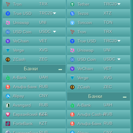
TRX
TRC20
Tron
Tether
TRC20
XTZ
True USD
Tezos
UNI
TON
Uniswap
Toncoin
USDC
TRX
USD Coin
Tron
VET
TRC20
VeChain
True USD
XVG
UNI
Verge
Uniswap
ZEC
USDC
ZCash
USD Coin
Банки
VET
VeChain
UAH
A-Bank
XVG
Verge
RUB
Альфа-Банк
ZEC
ZCash
CNY
Alipay
Банки
RUB
UAH
Avangard
A-Bank
KZT
RUB
Евразийский банк
Альфа Cash-in
KZT
RUB
ForteBank
Альфа-Банк
RUB
CNY
Газпромбанк
Alipay