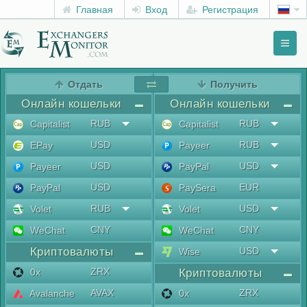
Главная
Вход
Регистрация
Toggl
naviga
menu
Отдать
Получить
Онлайн кошельки
Онлайн кошельки
RUB
RUB
Capitalist
Capitalist
USD
RUB
EPay
Payeer
USD
USD
Payeer
PayPal
USD
EUR
PayPal
PaySera
RUB
USD
Volet
Volet
CNY
CNY
WeChat
WeChat
Криптовалюты
USD
Wise
ZRX
0x
Криптовалюты
AVAX
ZRX
Avalanche
0x