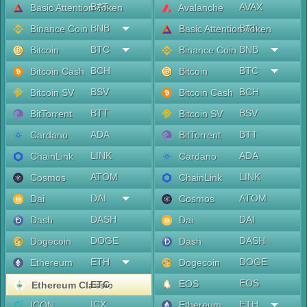
BAT
AVAX
Basic Attention Token
Avalanche
BNB
BAT
Binance Coin
Basic Attention Token
BTC
BNB
Bitcoin
Binance Coin
BCH
BTC
Bitcoin Cash
Bitcoin
BSV
BCH
Bitcoin SV
Bitcoin Cash
BTT
BSV
BitTorrent
Bitcoin SV
ADA
BTT
Cardano
BitTorrent
LINK
ADA
ChainLink
Cardano
ATOM
LINK
Cosmos
ChainLink
DAI
ATOM
Dai
Cosmos
DASH
DAI
Dash
Dai
DOGE
DASH
Dogecoin
Dash
ETH
DOGE
Ethereum
Dogecoin
EOS
EOS
ETC
Ethereum Classic
ICX
ETH
ICON
Ethereum