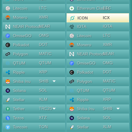
LTC
ETC
Litecoin
Ethereum Classic
XMR
Monero
ICX
ICON
NEAR
IOTA
NEAR Protocol
IOTA
OMG
LTC
OmiseGO
Litecoin
DOT
XMR
Polkadot
Monero
MATIC
NEAR
Polygon
NEAR Protocol
QTUM
OMG
QTUM
OmiseGO
XRP
DOT
Ripple
Polkadot
SHIB
MATIC
Shiba Inu
Polygon
SOL
QTUM
Solana
QTUM
XLM
XRP
Stellar
Ripple
TRC20
SHIB
Tether
Shiba Inu
XTZ
SOL
Tezos
Solana
TON
XLM
Toncoin
Stellar