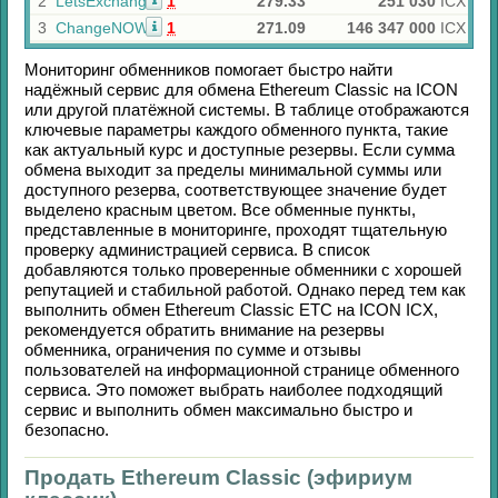
2
LetsExchange
1
279.33
251 030
ICX
3
ChangeNOW
1
271.09
146 347 000
ICX
Мониторинг обменников помогает быстро найти
надёжный сервис для обмена
Ethereum Classic
на
ICON
или другой платёжной системы. В таблице отображаются
ключевые параметры каждого обменного пункта, такие
как актуальный курс и доступные резервы. Если сумма
обмена выходит за пределы минимальной суммы или
доступного резерва, соответствующее значение будет
выделено красным цветом. Все обменные пункты,
представленные в мониторинге, проходят тщательную
проверку администрацией сервиса. В список
добавляются только проверенные обменники с хорошей
репутацией и стабильной работой. Однако перед тем как
выполнить обмен
Ethereum Classic ETC
на
ICON ICX
,
рекомендуется обратить внимание на резервы
обменника, ограничения по сумме и отзывы
пользователей на информационной странице обменного
сервиса. Это поможет выбрать наиболее подходящий
сервис и выполнить обмен максимально быстро и
безопасно.
Продать Ethereum Classic (эфириум