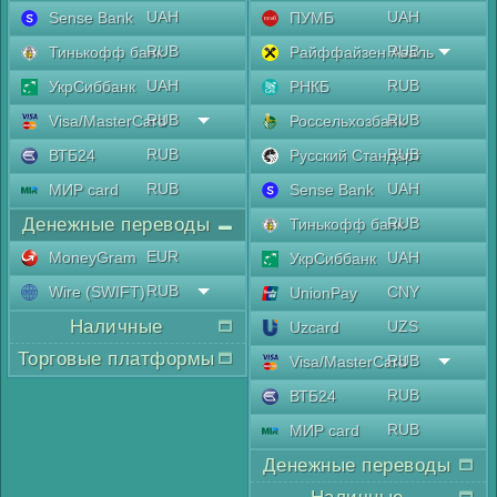
UAH
UAH
Sense Bank
ПУМБ
RUB
RUB
Тинькофф банк
Райффайзен Аваль
UAH
RUB
УкрСиббанк
РНКБ
RUB
RUB
Visa/MasterCard
Россельхозбанк
RUB
RUB
ВТБ24
Русский Стандарт
RUB
UAH
МИР card
Sense Bank
Денежные переводы
RUB
Тинькофф банк
EUR
MoneyGram
UAH
УкрСиббанк
RUB
Wire (SWIFT)
CNY
UnionPay
Наличные
UZS
Uzcard
Торговые платформы
RUB
Visa/MasterCard
RUB
ВТБ24
RUB
МИР card
Денежные переводы