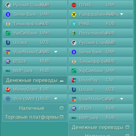
RUB
UAH
Русский Стандарт
ПУМБ
UAH
RUB
Sense Bank
Райффайзен Аваль
RUB
RUB
Тинькофф банк
РНКБ
UAH
RUB
УкрСиббанк
Россельхозбанк
UZS
RUB
Uzcard
Русский Стандарт
RUB
UAH
Visa/MasterCard
Sense Bank
RUB
RUB
ВТБ24
Тинькофф банк
RUB
UAH
МИР card
УкрСиббанк
Денежные переводы
CNY
UnionPay
EUR
MoneyGram
UZS
Uzcard
RUB
Wire (SWIFT)
RUB
Visa/MasterCard
Наличные
RUB
ВТБ24
Торговые платформы
RUB
МИР card
Денежные переводы