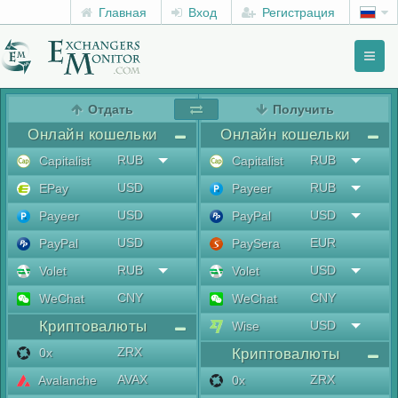
Главная
Вход
Регистрация
Toggl
naviga
menu
Отдать
Получить
Онлайн кошельки
Онлайн кошельки
RUB
RUB
Capitalist
Capitalist
USD
RUB
EPay
Payeer
USD
USD
Payeer
PayPal
USD
EUR
PayPal
PaySera
RUB
USD
Volet
Volet
CNY
CNY
WeChat
WeChat
Криптовалюты
USD
Wise
ZRX
0x
Криптовалюты
AVAX
ZRX
Avalanche
0x