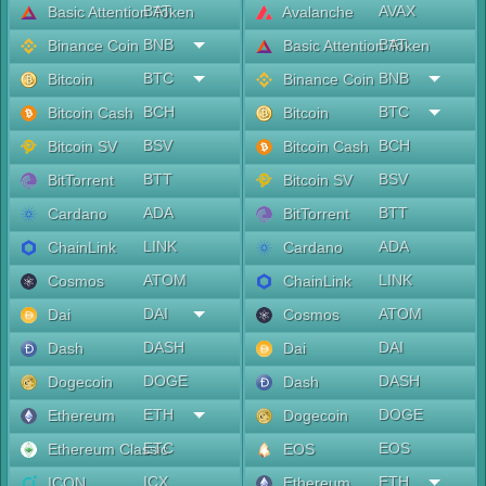
BAT
AVAX
Basic Attention Token
Avalanche
BNB
BAT
Binance Coin
Basic Attention Token
BTC
BNB
Bitcoin
Binance Coin
BCH
BTC
Bitcoin Cash
Bitcoin
BSV
BCH
Bitcoin SV
Bitcoin Cash
BTT
BSV
BitTorrent
Bitcoin SV
ADA
BTT
Cardano
BitTorrent
LINK
ADA
ChainLink
Cardano
ATOM
LINK
Cosmos
ChainLink
DAI
ATOM
Dai
Cosmos
DASH
DAI
Dash
Dai
DOGE
DASH
Dogecoin
Dash
ETH
DOGE
Ethereum
Dogecoin
ETC
EOS
Ethereum Classic
EOS
ICX
ETH
ICON
Ethereum