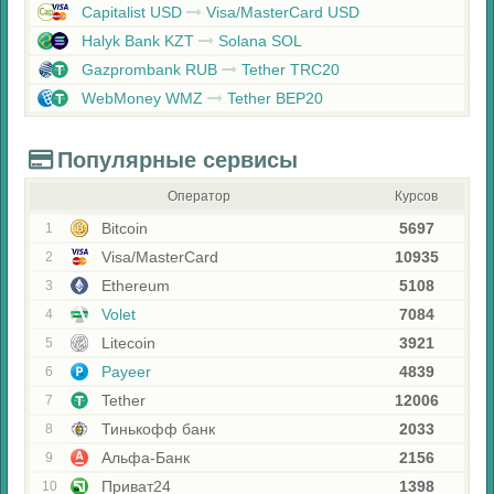
Capitalist USD
Visa/MasterCard USD
Halyk Bank KZT
Solana SOL
Gazprombank RUB
Tether TRC20
WebMoney WMZ
Tether BEP20
Популярные сервисы
Оператор
Курсов
Bitcoin
5697
1
Visa/MasterCard
10935
2
Ethereum
5108
3
Volet
7084
4
Litecoin
3921
5
Payeer
4839
6
Tether
12006
7
Тинькофф банк
2033
8
Альфа-Банк
2156
9
Приват24
1398
10