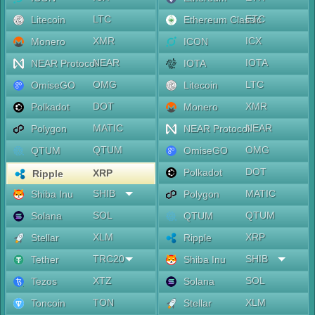
LTC
ETC
Litecoin
Ethereum Classic
XMR
ICX
Monero
ICON
NEAR
IOTA
NEAR Protocol
IOTA
OMG
LTC
OmiseGO
Litecoin
DOT
XMR
Polkadot
Monero
MATIC
NEAR
Polygon
NEAR Protocol
QTUM
OMG
QTUM
OmiseGO
DOT
Polkadot
XRP
Ripple
SHIB
MATIC
Shiba Inu
Polygon
SOL
QTUM
Solana
QTUM
XLM
XRP
Stellar
Ripple
TRC20
SHIB
Tether
Shiba Inu
XTZ
SOL
Tezos
Solana
TON
XLM
Toncoin
Stellar