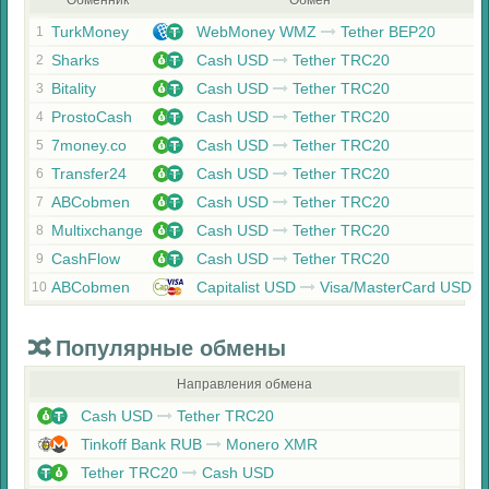
Обменник
Обмен
TurkMoney
WebMoney WMZ
Tether BEP20
1
Sharks
Cash USD
Tether TRC20
2
Bitality
Cash USD
Tether TRC20
3
ProstoCash
Cash USD
Tether TRC20
4
7money.co
Cash USD
Tether TRC20
5
Transfer24
Cash USD
Tether TRC20
6
ABCobmen
Cash USD
Tether TRC20
7
Multixchange
Cash USD
Tether TRC20
8
CashFlow
Cash USD
Tether TRC20
9
ABCobmen
Capitalist USD
Visa/MasterCard USD
10
Популярные обмены
Направления обмена
Cash USD
Tether TRC20
Tinkoff Bank RUB
Monero XMR
Tether TRC20
Cash USD