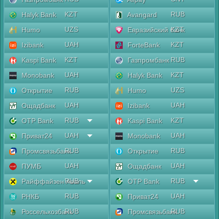
KZT
RUB
Halyk Bank
Avangard
UZS
KZT
Humo
Евразийский банк
UAH
KZT
Izibank
ForteBank
KZT
RUB
Kaspi Bank
Газпромбанк
UAH
KZT
Monobank
Halyk Bank
RUB
UZS
Открытие
Humo
UAH
UAH
Ощадбанк
Izibank
RUB
KZT
OTP Bank
Kaspi Bank
UAH
UAH
Приват24
Monobank
RUB
RUB
Промсвязьбанк
Открытие
UAH
UAH
ПУМБ
Ощадбанк
RUB
RUB
Райффайзен Аваль
OTP Bank
RUB
UAH
РНКБ
Приват24
RUB
RUB
Россельхозбанк
Промсвязьбанк