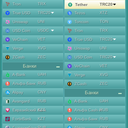
TRX
Tron
TRC20
Tether
TRC20
XTZ
True USD
Tezos
UNI
TON
Uniswap
Toncoin
USDC
TRX
USD Coin
Tron
VET
TRC20
VeChain
True USD
XVG
UNI
Verge
Uniswap
ZEC
TRC20
ZCash
USD Coin
Банки
VET
VeChain
UAH
A-Bank
XVG
Verge
RUB
Альфа-Банк
ZEC
ZCash
CNY
Alipay
Банки
RUB
UAH
Avangard
A-Bank
KZT
RUB
Евразийский банк
Альфа Cash-in
KZT
RUB
ForteBank
Альфа-Банк
RUB
CNY
Газпромбанк
Alipay