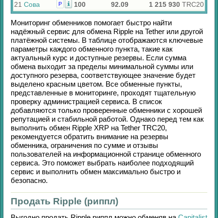
21
Сова
100
92.09
1 215 930
TRC20
Р
Мониторинг обменников помогает быстро найти
надёжный сервис для обмена
Ripple
на
Tether
или другой
платёжной системы. В таблице отображаются ключевые
параметры каждого обменного пункта, такие как
актуальный курс и доступные резервы. Если сумма
обмена выходит за пределы минимальной суммы или
доступного резерва, соответствующее значение будет
выделено красным цветом. Все обменные пункты,
представленные в мониторинге, проходят тщательную
проверку администрацией сервиса. В список
добавляются только проверенные обменники с хорошей
репутацией и стабильной работой. Однако перед тем как
выполнить обмен
Ripple XRP
на
Tether TRC20
,
рекомендуется обратить внимание на резервы
обменника, ограничения по сумме и отзывы
пользователей на информационной странице обменного
сервиса. Это поможет выбрать наиболее подходящий
сервис и выполнить обмен максимально быстро и
безопасно.
Продать Ripple (риппл)
Выгодно продать
Ripple риппл
можно обменяв на
Capitalist