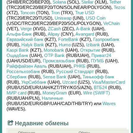
(SHIB/
ERC20/
BEP20)
,
Solana
(SOL)
,
Stellar
(XLM)
,
Tether
(TRC20/
ERC20/
BEP20/
TON/
SOL/
NEAR/
POLYGON)
,
Tezos
(XTZ)
,
Toncoin
(TON)
,
Tron
(TRX)
,
True USD
(TRC20/
ERC20/
TUSD)
,
Uniswap
(UNI)
,
USD Coin
(USDC/
TRC20/
ERC20/
BEP20/
SOL/
POLYGON)
,
VeChain
(VET)
,
Verge
(XVG)
,
ZCash
(ZEC)
,
A-Bank
(UAH)
,
Альфа-Банк
(RUB)
,
Alipay
(CNY)
,
Avangard
(RUB)
,
Евразийский банк
(KZT)
,
ForteBank
(KZT)
,
Газпромбанк
(RUB)
,
Halyk Bank
(KZT)
,
Humo
(UZS)
,
Izibank
(UAH)
,
Kaspi Bank
(KZT)
,
Monobank
(UAH)
,
Открытие
(RUB)
,
Ощадбанк
(UAH)
,
OTP Bank
(RUB/
UAH)
,
Приват24
(UAH/
USD/
EUR)
,
Промсвязьбанк
(RUB)
,
ПУМБ
(UAH)
,
Райффайзен Аваль
(RUB/
UAH)
,
РНКБ
(RUB)
,
Россельхозбанк
(RUB)
,
Русский Стандарт
(RUB)
,
Сбербанк
(RUB)
,
Sense Bank
(UAH)
,
Тинькофф банк
(RUB)
,
УкрСиббанк
(UAH)
,
Uzcard
(UZS)
,
Visa/MasterCard
(RUB/
USD/
EUR/
UAH/
KZT/
TRY/
KGS/
AZN)
,
ВТБ24
(RUB)
,
МИР card
(RUB)
,
MoneyGram
(EUR)
,
Wire (SWIFT)
(RUB/
UAH/
PLN)
,
Наличные
(RUB/
USD/
EUR/
GBP/
UAH/
CAD/
THB/
TRY)
или
Waves
(WAVES)
.
Недавние обмены