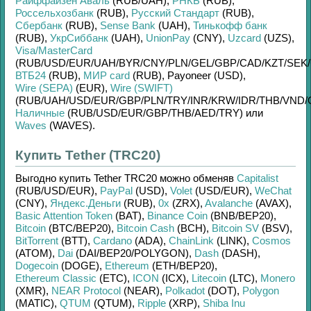
Райффайзен Аваль
(RUB/
UAH)
,
РНКБ
(RUB)
,
Россельхозбанк
(RUB)
,
Русский Стандарт
(RUB)
,
Сбербанк
(RUB)
,
Sense Bank
(UAH)
,
Тинькофф банк
(RUB)
,
УкрСиббанк
(UAH)
,
UnionPay
(CNY)
,
Uzcard
(UZS)
,
Visa/MasterCard
(RUB/
USD/
EUR/
UAH/
BYR/
CNY/
PLN/
GEL/
GBP/
CAD/
KZT/
SEK/
ВТБ24
(RUB)
,
МИР card
(RUB)
,
Payoneer (USD)
,
Wire (SEPA)
(EUR)
,
Wire (SWIFT)
(RUB/
UAH/
USD/
EUR/
GBP/
PLN/
TRY/
INR/
KRW/
IDR/
THB/
VND/
Наличные
(RUB/
USD/
EUR/
GBP/
THB/
AED/
TRY)
или
Waves
(WAVES)
.
Купить Tether (TRC20)
Выгодно купить
Tether TRC20
можно обменяв
Capitalist
(RUB/
USD/
EUR)
,
PayPal
(USD)
,
Volet
(USD/
EUR)
,
WeChat
(CNY)
,
Яндекс.Деньги
(RUB)
,
0x
(ZRX)
,
Avalanche
(AVAX)
,
Basic Attention Token
(BAT)
,
Binance Coin
(BNB/
BEP20)
,
Bitcoin
(BTC/
BEP20)
,
Bitcoin Cash
(BCH)
,
Bitcoin SV
(BSV)
,
BitTorrent
(BTT)
,
Cardano
(ADA)
,
ChainLink
(LINK)
,
Cosmos
(ATOM)
,
Dai
(DAI/
BEP20/
POLYGON)
,
Dash
(DASH)
,
Dogecoin
(DOGE)
,
Ethereum
(ETH/
BEP20)
,
Ethereum Classic
(ETC)
,
ICON
(ICX)
,
Litecoin
(LTC)
,
Monero
(XMR)
,
NEAR Protocol
(NEAR)
,
Polkadot
(DOT)
,
Polygon
(MATIC)
,
QTUM
(QTUM)
,
Ripple
(XRP)
,
Shiba Inu