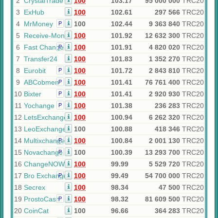
2
CrystalTrade
100
103.17
95 000 000
TRC20
3
ExHub
100
102.61
297 566
TRC20
4
MrMoney
100
102.44
9 363 840
TRC20
Р
5
Receive-Money
100
101.92
12 632 300
TRC20
6
Fast Change
100
101.91
4 820 020
TRC20
Р
7
Transfer24
100
101.83
1 352 270
TRC20
8
Eurobit
100
101.72
2 843 810
TRC20
Р
9
ABCobmen
100
101.41
76 761 400
TRC20
Р
10
Bixter
100
101.41
2 920 930
TRC20
Р
11
Yochange
100
101.38
236 283
TRC20
Р
12
LetsExchange
100
100.94
6 262 320
TRC20
13
LeoExchanger
100
100.88
418 346
TRC20
14
Multixchange
100
100.84
2 001 130
TRC20
Р
15
Novachange
100
100.39
13 293 700
TRC20
Р
16
ChangeNOW
100
99.99
5 529 720
TRC20
17
Bro Exchange
100
99.49
54 700 000
TRC20
Р
18
Secrex
100
98.34
47 500
TRC20
19
ProstoCash
100
98.32
81 609 500
TRC20
Р
20
CoinCat
100
96.66
364 283
TRC20