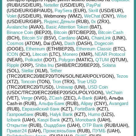
(RUB/
USD/
EUR)
,
Neteller
(USD/
EUR)
,
PayPal
(USD/
EUR/
GBP/
AUD)
,
PaySera
(EUR)
,
Skrill
(USD/
EUR)
,
Volet
(USD/
EUR)
,
Webmoney (WMZ)
,
WeChat
(CNY)
,
Wise
(USD/
EUR/
GBP)
,
Яндекс.Деньги
(RUB)
,
0x
(ZRX)
,
Avalanche
(AVAX)
,
Basic Attention Token
(BAT)
,
Binance Coin
(BEP20)
,
Bitcoin
(BTC/
BEP20)
,
Bitcoin Cash
(BCH)
,
Bitcoin SV
(BSV)
,
Cardano
(ADA)
,
ChainLink
(LINK)
,
Cosmos
(ATOM)
,
Dai (DAI)
,
Dash
(DASH)
,
Dogecoin
(DOGE)
,
Ethereum
(ETH/
BEP20)
,
Ethereum Classic
(ETC)
,
ICON
(ICX)
,
Litecoin
(LTC)
,
Monero
(XMR)
,
NEAR Protocol
(NEAR)
,
Polkadot
(DOT)
,
Polygon
(MATIC)
,
QTUM
(QTUM)
,
Ripple
(XRP)
,
Shiba Inu
(SHIB/
ERC20/
BEP20)
,
Solana
(SOL)
,
Stellar
(XLM)
,
Tether
(TRC20/
ERC20/
BEP20/
TON/
SOL/
NEAR/
POLYGON)
,
Tezos
(XTZ)
,
Toncoin
(TON)
,
Tron
(TRX)
,
True USD
(TRC20/
ERC20/
TUSD)
,
Uniswap
(UNI)
,
USD Coin
(USDC/
TRC20/
ERC20/
BEP20/
SOL/
POLYGON)
,
VeChain
(VET)
,
Verge
(XVG)
,
ZCash
(ZEC)
,
A-Bank
(UAH)
,
Альфа
Cash-in (RUB)
,
Альфа-Банк
(RUB)
,
Alipay
(CNY)
,
Avangard
(RUB)
,
Евразийский банк
(KZT)
,
ForteBank
(KZT)
,
Газпромбанк
(RUB)
,
Halyk Bank
(KZT)
,
Humo
(UZS)
,
Izibank
(UAH)
,
Kaspi Bank
(KZT)
,
Monobank
(UAH)
,
Открытие
(RUB)
,
Ощадбанк
(UAH)
,
OTP Bank
(RUB/
UAH)
,
Приват24
(UAH)
,
Промсвязьбанк
(RUB)
,
ПУМБ
(UAH)
,