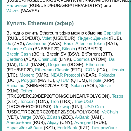
(RUB/
UAH/
USD/
EUR/
GBP/
PLN/
TRY/
INR/
KRW/
IDR/
THB/
VND/
Наличные
(RUB/
USD/
EUR/
GBP/
THB/
AED/
TRY)
или
Waves
(WAVES)
.
Купить Ethereum (эфир)
Выгодно купить
Ethereum эфир
можно обменяв
Capitalist
(RUB/
USD/
EUR)
,
Volet
(USD/
EUR)
,
Яндекс.Деньги
(RUB)
,
0x
(ZRX)
,
Avalanche
(AVAX)
,
Basic Attention Token
(BAT)
,
Binance Coin
(BNB/
BEP20)
,
Bitcoin
(BTC/
BEP20)
,
Bitcoin Cash
(BCH)
,
Bitcoin SV (BSV)
,
BitTorrent (BTT)
,
Cardano
(ADA)
,
ChainLink
(LINK)
,
Cosmos
(ATOM)
,
Dai
(DAI)
,
Dash
(DASH)
,
Dogecoin
(DOGE)
,
Ethereum
(ETH/
BEP20)
,
Ethereum Classic
(ETC)
,
ICON
(ICX)
,
Litecoin
(LTC)
,
Monero
(XMR)
,
NEAR Protocol
(NEAR)
,
Polkadot
(DOT)
,
Polygon
(MATIC)
,
QTUM
(QTUM)
,
Ripple
(XRP)
,
Shiba Inu
(SHIB/
ERC20/
BEP20)
,
Solana
(SOL)
,
Stellar
(XLM)
,
Tether
(TRC20/
ERC20/
BEP20/
TON/
SOL/
NEAR/
POLYGON)
,
Tezos
(XTZ)
,
Toncoin
(TON)
,
Tron
(TRX)
,
True USD
(TRC20/
ERC20/
TUSD)
,
Uniswap
(UNI)
,
USD Coin
(USDC/
TRC20/
ERC20/
BEP20/
SOL/
POLYGON)
,
VeChain
(VET)
,
Verge
(XVG)
,
ZCash
(ZEC)
,
A-Bank
(UAH)
,
Альфа-Банк
(RUB)
,
Alipay
(CNY)
,
Avangard
(RUB)
,
Евразийский банк
(KZT)
,
ForteBank
(KZT)
,
Газпромбанк