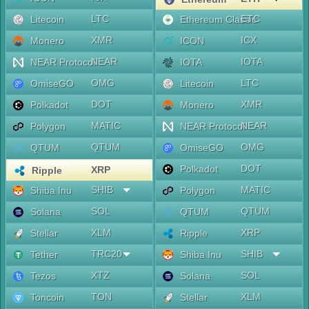
LTC
ETC
Litecoin
Ethereum Classic
XMR
ICX
Monero
ICON
NEAR
IOTA
NEAR Protocol
IOTA
OMG
LTC
OmiseGO
Litecoin
DOT
XMR
Polkadot
Monero
MATIC
NEAR
Polygon
NEAR Protocol
QTUM
OMG
QTUM
OmiseGO
DOT
Polkadot
XRP
Ripple
SHIB
MATIC
Shiba Inu
Polygon
SOL
QTUM
Solana
QTUM
XLM
XRP
Stellar
Ripple
TRC20
SHIB
Tether
Shiba Inu
XTZ
SOL
Tezos
Solana
TON
XLM
Toncoin
Stellar