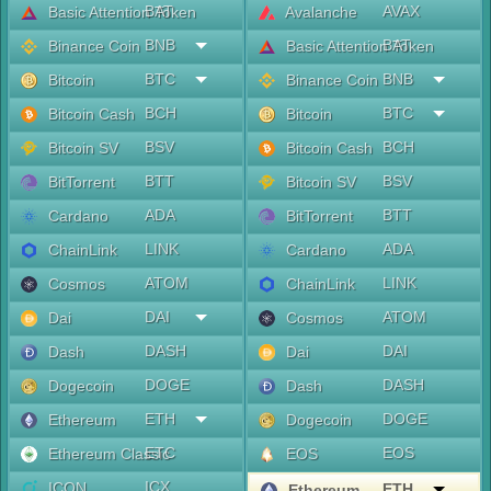
BAT
AVAX
Basic Attention Token
Avalanche
BNB
BAT
Binance Coin
Basic Attention Token
BTC
BNB
Bitcoin
Binance Coin
BCH
BTC
Bitcoin Cash
Bitcoin
BSV
BCH
Bitcoin SV
Bitcoin Cash
BTT
BSV
BitTorrent
Bitcoin SV
ADA
BTT
Cardano
BitTorrent
LINK
ADA
ChainLink
Cardano
ATOM
LINK
Cosmos
ChainLink
DAI
ATOM
Dai
Cosmos
DASH
DAI
Dash
Dai
DOGE
DASH
Dogecoin
Dash
ETH
DOGE
Ethereum
Dogecoin
ETC
EOS
Ethereum Classic
EOS
ICX
ICON
ETH
Ethereum