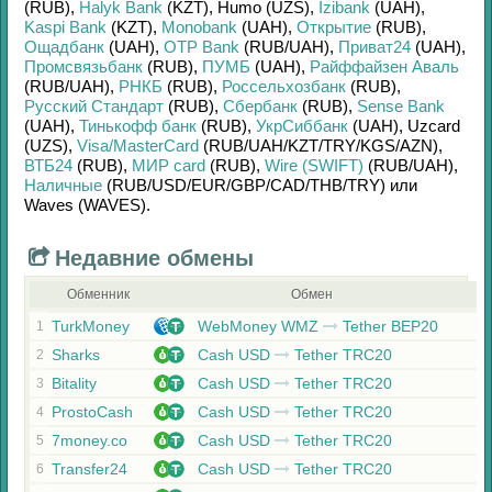
(RUB)
,
Halyk Bank
(KZT)
,
Humo (UZS)
,
Izibank
(UAH)
,
Kaspi Bank
(KZT)
,
Monobank
(UAH)
,
Открытие
(RUB)
,
Ощадбанк
(UAH)
,
OTP Bank
(RUB/
UAH)
,
Приват24
(UAH)
,
Промсвязьбанк
(RUB)
,
ПУМБ
(UAH)
,
Райффайзен Аваль
(RUB/
UAH)
,
РНКБ
(RUB)
,
Россельхозбанк
(RUB)
,
Русский Стандарт
(RUB)
,
Сбербанк
(RUB)
,
Sense Bank
(UAH)
,
Тинькофф банк
(RUB)
,
УкрСиббанк
(UAH)
,
Uzcard
(UZS)
,
Visa/MasterCard
(RUB/
UAH/
KZT/
TRY/
KGS/
AZN)
,
ВТБ24
(RUB)
,
МИР card
(RUB)
,
Wire (SWIFT)
(RUB/
UAH)
,
Наличные
(RUB/
USD/
EUR/
GBP/
CAD/
THB/
TRY)
или
Waves (WAVES)
.
Недавние обмены
Обменник
Обмен
TurkMoney
WebMoney WMZ
Tether BEP20
1
Sharks
Cash USD
Tether TRC20
2
Bitality
Cash USD
Tether TRC20
3
ProstoCash
Cash USD
Tether TRC20
4
7money.co
Cash USD
Tether TRC20
5
Transfer24
Cash USD
Tether TRC20
6