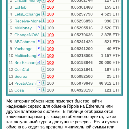
2
Lincoln Money
100
0.05302744
127
ETH
3
ExHub
100
0.05301468
155
ETH
4
LetsExchange
100
0.05297790
4 523
ETH
5
Receive-Money
100
0.05296858
990
ETH
6
MrMoney
100
0.05295516
2 526
ETH
Р
7
ChangeNOW
100
0.05270636
2 875
ETH
8
ABCobmen
100
0.05241420
521
ETH
Р
9
Yochange
100
0.05241200
40
ETH
Р
10
Multixchange
100
0.05218008
1 157
ETH
Р
11
Bro Exchange
100
0.05153846
20 000
ETH
Р
12
CoinCat
100
0.05121841
187
ETH
13
Secrex
100
0.05082500
25
ETH
14
ProstoCash
100
0.05079649
46 912
ETH
Р
15
Сова
100
0.04923150
121
ETH
Р
Мониторинг обменников помогает быстро найти
надёжный сервис для обмена
Ripple
на
Ethereum
или
другой платёжной системы. В таблице отображаются
ключевые параметры каждого обменного пункта, такие
как актуальный курс и доступные резервы. Если сумма
обмена выходит за пределы минимальной суммы или