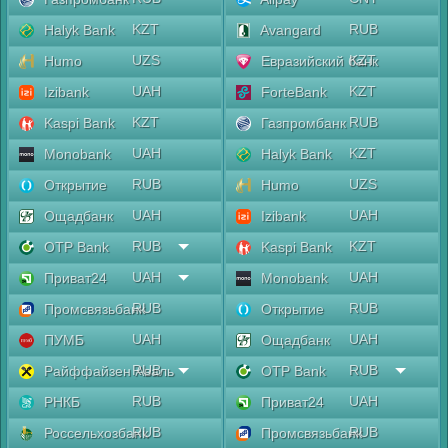
KZT
RUB
Halyk Bank
Avangard
UZS
KZT
Humo
Евразийский банк
UAH
KZT
Izibank
ForteBank
KZT
RUB
Kaspi Bank
Газпромбанк
UAH
KZT
Monobank
Halyk Bank
RUB
UZS
Открытие
Humo
UAH
UAH
Ощадбанк
Izibank
RUB
KZT
OTP Bank
Kaspi Bank
UAH
UAH
Приват24
Monobank
RUB
RUB
Промсвязьбанк
Открытие
UAH
UAH
ПУМБ
Ощадбанк
RUB
RUB
Райффайзен Аваль
OTP Bank
RUB
UAH
РНКБ
Приват24
RUB
RUB
Россельхозбанк
Промсвязьбанк