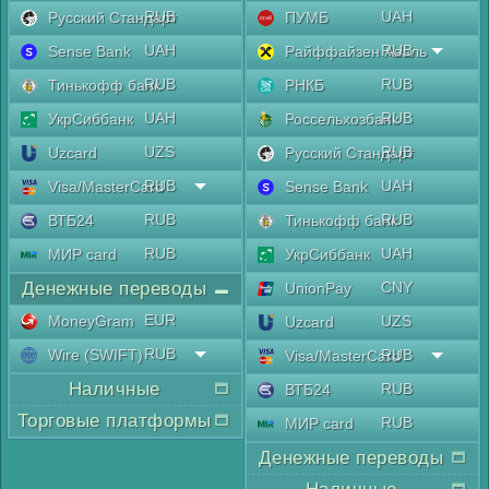
RUB
UAH
Русский Стандарт
ПУМБ
UAH
RUB
Sense Bank
Райффайзен Аваль
RUB
RUB
Тинькофф банк
РНКБ
UAH
RUB
УкрСиббанк
Россельхозбанк
UZS
RUB
Uzcard
Русский Стандарт
RUB
UAH
Visa/MasterCard
Sense Bank
RUB
RUB
ВТБ24
Тинькофф банк
RUB
UAH
МИР card
УкрСиббанк
Денежные переводы
CNY
UnionPay
EUR
MoneyGram
UZS
Uzcard
RUB
Wire (SWIFT)
RUB
Visa/MasterCard
Наличные
RUB
ВТБ24
Торговые платформы
RUB
МИР card
Денежные переводы