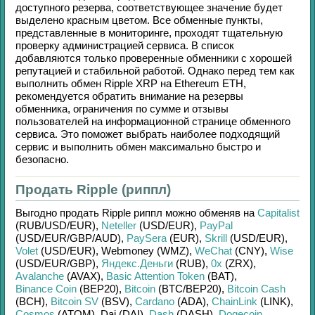
доступного резерва, соответствующее значение будет
выделено красным цветом. Все обменные пункты,
представленные в мониторинге, проходят тщательную
проверку администрацией сервиса. В список
добавляются только проверенные обменники с хорошей
репутацией и стабильной работой. Однако перед тем как
выполнить обмен
Ripple XRP
на
Ethereum ETH
,
рекомендуется обратить внимание на резервы
обменника, ограничения по сумме и отзывы
пользователей на информационной странице обменного
сервиса. Это поможет выбрать наиболее подходящий
сервис и выполнить обмен максимально быстро и
безопасно.
Продать Ripple (риппл)
Выгодно продать
Ripple риппл
можно обменяв на
Capitalist
(RUB/
USD/
EUR)
,
Neteller
(USD/
EUR)
,
PayPal
(USD/
EUR/
GBP/
AUD)
,
PaySera
(EUR)
,
Skrill
(USD/
EUR)
,
Volet
(USD/
EUR)
,
Webmoney (WMZ)
,
WeChat
(CNY)
,
Wise
(USD/
EUR/
GBP)
,
Яндекс.Деньги
(RUB)
,
0x
(ZRX)
,
Avalanche
(AVAX)
,
Basic Attention Token
(BAT)
,
Binance Coin
(BEP20)
,
Bitcoin
(BTC/
BEP20)
,
Bitcoin Cash
(BCH)
,
Bitcoin SV
(BSV)
,
Cardano
(ADA)
,
ChainLink
(LINK)
,
Cosmos
(ATOM)
,
Dai (DAI)
,
Dash
(DASH)
,
Dogecoin