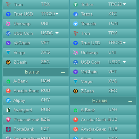
TRX
TRC20
Tron
Tether
TRC20
XTZ
True USD
Tezos
UNI
TON
Uniswap
Toncoin
USDC
TRX
USD Coin
Tron
VET
TRC20
VeChain
True USD
XVG
UNI
Verge
Uniswap
ZEC
USDC
ZCash
USD Coin
Банки
VET
VeChain
UAH
A-Bank
XVG
Verge
RUB
Альфа-Банк
ZEC
ZCash
CNY
Alipay
Банки
RUB
UAH
Avangard
A-Bank
KZT
RUB
Евразийский банк
Альфа Cash-in
KZT
RUB
ForteBank
Альфа-Банк
RUB
CNY
Газпромбанк
Alipay