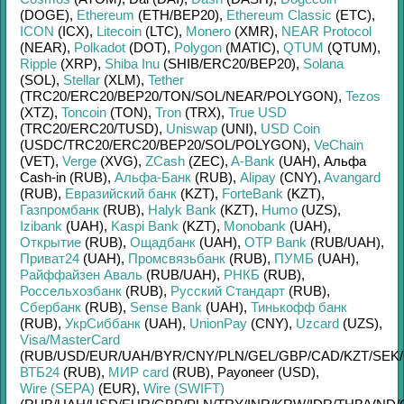
(DOGE)
,
Ethereum
(ETH/
BEP20)
,
Ethereum Classic
(ETC)
,
ICON
(ICX)
,
Litecoin
(LTC)
,
Monero
(XMR)
,
NEAR Protocol
(NEAR)
,
Polkadot
(DOT)
,
Polygon
(MATIC)
,
QTUM
(QTUM)
,
Ripple
(XRP)
,
Shiba Inu
(SHIB/
ERC20/
BEP20)
,
Solana
(SOL)
,
Stellar
(XLM)
,
Tether
(TRC20/
ERC20/
BEP20/
TON/
SOL/
NEAR/
POLYGON)
,
Tezos
(XTZ)
,
Toncoin
(TON)
,
Tron
(TRX)
,
True USD
(TRC20/
ERC20/
TUSD)
,
Uniswap
(UNI)
,
USD Coin
(USDC/
TRC20/
ERC20/
BEP20/
SOL/
POLYGON)
,
VeChain
(VET)
,
Verge
(XVG)
,
ZCash
(ZEC)
,
A-Bank
(UAH)
,
Альфа
Cash-in (RUB)
,
Альфа-Банк
(RUB)
,
Alipay
(CNY)
,
Avangard
(RUB)
,
Евразийский банк
(KZT)
,
ForteBank
(KZT)
,
Газпромбанк
(RUB)
,
Halyk Bank
(KZT)
,
Humo
(UZS)
,
Izibank
(UAH)
,
Kaspi Bank
(KZT)
,
Monobank
(UAH)
,
Открытие
(RUB)
,
Ощадбанк
(UAH)
,
OTP Bank
(RUB/
UAH)
,
Приват24
(UAH)
,
Промсвязьбанк
(RUB)
,
ПУМБ
(UAH)
,
Райффайзен Аваль
(RUB/
UAH)
,
РНКБ
(RUB)
,
Россельхозбанк
(RUB)
,
Русский Стандарт
(RUB)
,
Сбербанк
(RUB)
,
Sense Bank
(UAH)
,
Тинькофф банк
(RUB)
,
УкрСиббанк
(UAH)
,
UnionPay
(CNY)
,
Uzcard
(UZS)
,
Visa/MasterCard
(RUB/
USD/
EUR/
UAH/
BYR/
CNY/
PLN/
GEL/
GBP/
CAD/
KZT/
SEK/
ВТБ24
(RUB)
,
МИР card
(RUB)
,
Payoneer (USD)
,
Wire (SEPA)
(EUR)
,
Wire (SWIFT)