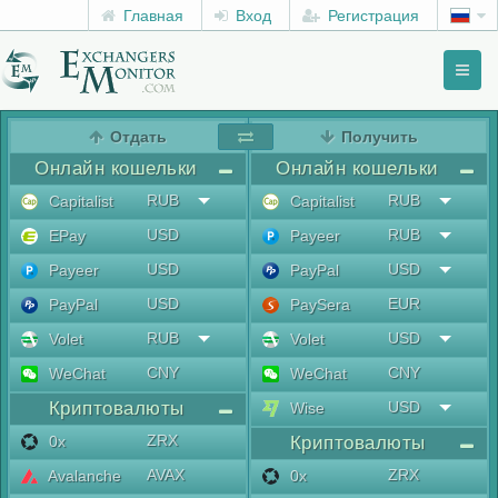
Главная
Вход
Регистрация
Toggl
naviga
menu
Отдать
Получить
Онлайн кошельки
Онлайн кошельки
RUB
RUB
Capitalist
Capitalist
USD
RUB
EPay
Payeer
USD
USD
Payeer
PayPal
USD
EUR
PayPal
PaySera
RUB
USD
Volet
Volet
CNY
CNY
WeChat
WeChat
Криптовалюты
USD
Wise
ZRX
0x
Криптовалюты
AVAX
ZRX
Avalanche
0x