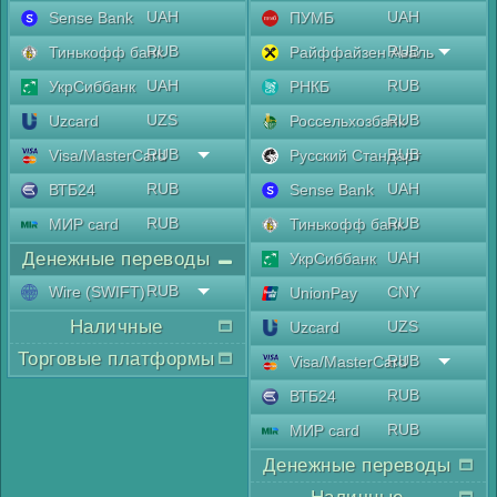
UAH
UAH
Sense Bank
ПУМБ
RUB
RUB
Тинькофф банк
Райффайзен Аваль
UAH
RUB
УкрСиббанк
РНКБ
UZS
RUB
Uzcard
Россельхозбанк
RUB
RUB
Visa/MasterCard
Русский Стандарт
RUB
UAH
ВТБ24
Sense Bank
RUB
RUB
МИР card
Тинькофф банк
Денежные переводы
UAH
УкрСиббанк
RUB
Wire (SWIFT)
CNY
UnionPay
Наличные
UZS
Uzcard
Торговые платформы
RUB
Visa/MasterCard
RUB
ВТБ24
RUB
МИР card
Денежные переводы