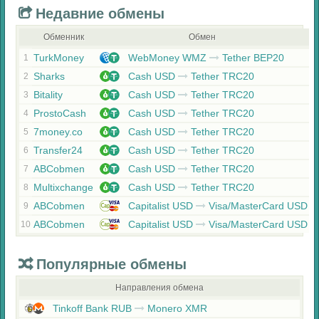
Недавние обмены
Обменник
Обмен
TurkMoney
WebMoney WMZ
Tether BEP20
1
Sharks
Cash USD
Tether TRC20
2
Bitality
Cash USD
Tether TRC20
3
ProstoCash
Cash USD
Tether TRC20
4
7money.co
Cash USD
Tether TRC20
5
Transfer24
Cash USD
Tether TRC20
6
ABCobmen
Cash USD
Tether TRC20
7
Multixchange
Cash USD
Tether TRC20
8
ABCobmen
Capitalist USD
Visa/MasterCard USD
9
ABCobmen
Capitalist USD
Visa/MasterCard USD
10
Популярные обмены
Направления обмена
Tinkoff Bank RUB
Monero XMR