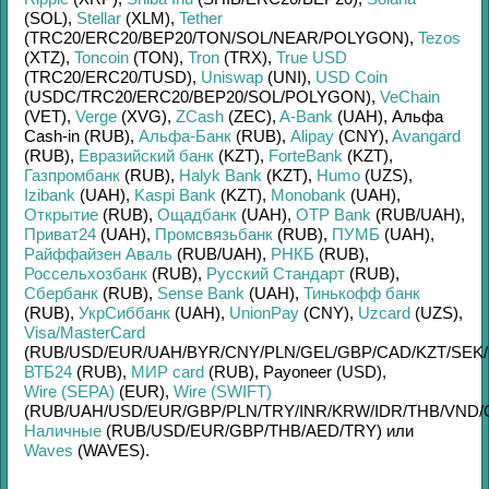
(SOL)
,
Stellar
(XLM)
,
Tether
(TRC20/
ERC20/
BEP20/
TON/
SOL/
NEAR/
POLYGON)
,
Tezos
(XTZ)
,
Toncoin
(TON)
,
Tron
(TRX)
,
True USD
(TRC20/
ERC20/
TUSD)
,
Uniswap
(UNI)
,
USD Coin
(USDC/
TRC20/
ERC20/
BEP20/
SOL/
POLYGON)
,
VeChain
(VET)
,
Verge
(XVG)
,
ZCash
(ZEC)
,
A-Bank
(UAH)
,
Альфа
Cash-in (RUB)
,
Альфа-Банк
(RUB)
,
Alipay
(CNY)
,
Avangard
(RUB)
,
Евразийский банк
(KZT)
,
ForteBank
(KZT)
,
Газпромбанк
(RUB)
,
Halyk Bank
(KZT)
,
Humo
(UZS)
,
Izibank
(UAH)
,
Kaspi Bank
(KZT)
,
Monobank
(UAH)
,
Открытие
(RUB)
,
Ощадбанк
(UAH)
,
OTP Bank
(RUB/
UAH)
,
Приват24
(UAH)
,
Промсвязьбанк
(RUB)
,
ПУМБ
(UAH)
,
Райффайзен Аваль
(RUB/
UAH)
,
РНКБ
(RUB)
,
Россельхозбанк
(RUB)
,
Русский Стандарт
(RUB)
,
Сбербанк
(RUB)
,
Sense Bank
(UAH)
,
Тинькофф банк
(RUB)
,
УкрСиббанк
(UAH)
,
UnionPay
(CNY)
,
Uzcard
(UZS)
,
Visa/MasterCard
(RUB/
USD/
EUR/
UAH/
BYR/
CNY/
PLN/
GEL/
GBP/
CAD/
KZT/
SEK/
ВТБ24
(RUB)
,
МИР card
(RUB)
,
Payoneer (USD)
,
Wire (SEPA)
(EUR)
,
Wire (SWIFT)
(RUB/
UAH/
USD/
EUR/
GBP/
PLN/
TRY/
INR/
KRW/
IDR/
THB/
VND/
Наличные
(RUB/
USD/
EUR/
GBP/
THB/
AED/
TRY)
или
Waves
(WAVES)
.