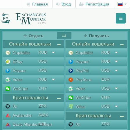
Главная
Вход
Регистрация
Toggl
naviga
menu
Отдать
Получить
Онлайн кошельки
Онлайн кошельки
RUB
RUB
Capitalist
Capitalist
USD
RUB
EPay
Payeer
USD
USD
Payeer
PayPal
RUB
EUR
Volet
PaySera
CNY
USD
WeChat
Volet
Криптовалюты
CNY
WeChat
ZRX
0x
USD
Wise
AVAX
Avalanche
Криптовалюты
BAT
ZRX
Basic Attention Token
0x