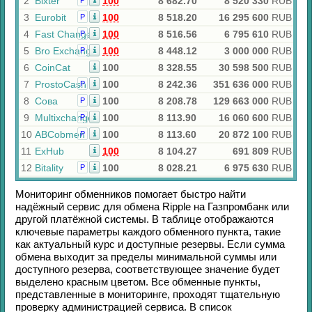
2
Bixter
100
8 682.70
8 520 330
RUB
Р
3
Eurobit
100
8 518.20
16 295 600
RUB
Р
4
Fast Change
100
8 516.56
6 795 610
RUB
Р
5
Bro Exchange
100
8 448.12
3 000 000
RUB
Р
6
CoinCat
100
8 328.55
30 598 500
RUB
7
ProstoCash
100
8 242.36
351 636 000
RUB
Р
8
Сова
100
8 208.78
129 663 000
RUB
Р
9
Multixchange
100
8 113.90
16 060 600
RUB
Р
10
ABCobmen
100
8 113.60
20 872 100
RUB
Р
11
ExHub
100
8 104.27
691 809
RUB
12
Bitality
100
8 028.21
6 975 630
RUB
Р
Мониторинг обменников помогает быстро найти
надёжный сервис для обмена
Ripple
на
Газпромбанк
или
другой платёжной системы. В таблице отображаются
ключевые параметры каждого обменного пункта, такие
как актуальный курс и доступные резервы. Если сумма
обмена выходит за пределы минимальной суммы или
доступного резерва, соответствующее значение будет
выделено красным цветом. Все обменные пункты,
представленные в мониторинге, проходят тщательную
проверку администрацией сервиса. В список