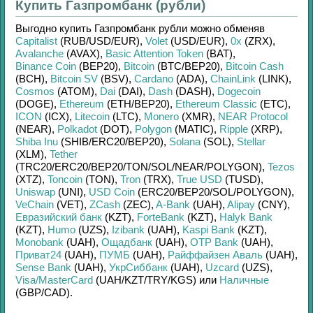
Купить Газпромбанк (рубли)
Выгодно купить
Газпромбанк рубли
можно обменяв
Capitalist
(RUB/
USD/
EUR)
,
Volet
(USD/
EUR)
,
0x
(ZRX)
,
Avalanche
(AVAX)
,
Basic Attention Token
(BAT)
,
Binance Coin
(BEP20)
,
Bitcoin
(BTC/
BEP20)
,
Bitcoin Cash
(BCH)
,
Bitcoin SV
(BSV)
,
Cardano
(ADA)
,
ChainLink
(LINK)
,
Cosmos
(ATOM)
,
Dai
(DAI)
,
Dash
(DASH)
,
Dogecoin
(DOGE)
,
Ethereum
(ETH/
BEP20)
,
Ethereum Classic
(ETC)
,
ICON
(ICX)
,
Litecoin
(LTC)
,
Monero
(XMR)
,
NEAR Protocol
(NEAR)
,
Polkadot
(DOT)
,
Polygon
(MATIC)
,
Ripple
(XRP)
,
Shiba Inu
(SHIB/
ERC20/
BEP20)
,
Solana
(SOL)
,
Stellar
(XLM)
,
Tether
(TRC20/
ERC20/
BEP20/
TON/
SOL/
NEAR/
POLYGON)
,
Tezos
(XTZ)
,
Toncoin
(TON)
,
Tron
(TRX)
,
True USD
(TUSD)
,
Uniswap
(UNI)
,
USD Coin
(ERC20/
BEP20/
SOL/
POLYGON)
,
VeChain
(VET)
,
ZCash
(ZEC)
,
A-Bank
(UAH)
,
Alipay
(CNY)
,
Евразийский банк
(KZT)
,
ForteBank
(KZT)
,
Halyk Bank
(KZT)
,
Humo
(UZS)
,
Izibank
(UAH)
,
Kaspi Bank
(KZT)
,
Monobank
(UAH)
,
Ощадбанк
(UAH)
,
OTP Bank
(UAH)
,
Приват24
(UAH)
,
ПУМБ
(UAH)
,
Райффайзен Аваль
(UAH)
,
Sense Bank
(UAH)
,
УкрСиббанк
(UAH)
,
Uzcard
(UZS)
,
Visa/MasterCard
(UAH/
KZT/
TRY/
KGS)
или
Наличные
(GBP/
CAD)
.