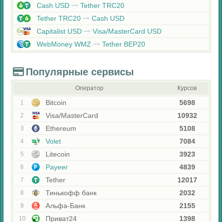
Cash USD
Tether TRC20
Tether TRC20
Cash USD
Capitalist USD
Visa/MasterCard USD
WebMoney WMZ
Tether BEP20
Популярные сервисы
Оператор
Курсов
Bitcoin
5698
1
Visa/MasterCard
10932
2
Ethereum
5108
3
Volet
7084
4
Litecoin
3923
5
Payeer
4839
6
Tether
12017
7
Тинькофф банк
2032
8
Альфа-Банк
2155
9
Приват24
1398
10