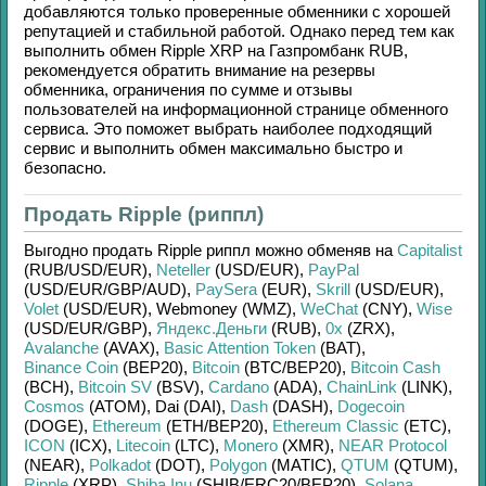
добавляются только проверенные обменники с хорошей
репутацией и стабильной работой. Однако перед тем как
выполнить обмен
Ripple XRP
на
Газпромбанк RUB
,
рекомендуется обратить внимание на резервы
обменника, ограничения по сумме и отзывы
пользователей на информационной странице обменного
сервиса. Это поможет выбрать наиболее подходящий
сервис и выполнить обмен максимально быстро и
безопасно.
Продать Ripple (риппл)
Выгодно продать
Ripple риппл
можно обменяв на
Capitalist
(RUB/
USD/
EUR)
,
Neteller
(USD/
EUR)
,
PayPal
(USD/
EUR/
GBP/
AUD)
,
PaySera
(EUR)
,
Skrill
(USD/
EUR)
,
Volet
(USD/
EUR)
,
Webmoney (WMZ)
,
WeChat
(CNY)
,
Wise
(USD/
EUR/
GBP)
,
Яндекс.Деньги
(RUB)
,
0x
(ZRX)
,
Avalanche
(AVAX)
,
Basic Attention Token
(BAT)
,
Binance Coin
(BEP20)
,
Bitcoin
(BTC/
BEP20)
,
Bitcoin Cash
(BCH)
,
Bitcoin SV
(BSV)
,
Cardano
(ADA)
,
ChainLink
(LINK)
,
Cosmos
(ATOM)
,
Dai (DAI)
,
Dash
(DASH)
,
Dogecoin
(DOGE)
,
Ethereum
(ETH/
BEP20)
,
Ethereum Classic
(ETC)
,
ICON
(ICX)
,
Litecoin
(LTC)
,
Monero
(XMR)
,
NEAR Protocol
(NEAR)
,
Polkadot
(DOT)
,
Polygon
(MATIC)
,
QTUM
(QTUM)
,
Ripple
(XRP)
,
Shiba Inu
(SHIB/
ERC20/
BEP20)
,
Solana