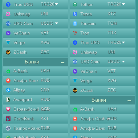
TRC20
TRC20
True USD
Tether
UNI
XTZ
Uniswap
Tezos
USDC
TON
USD Coin
Toncoin
VET
TRX
VeChain
Tron
XVG
TRC20
Verge
True USD
ZEC
UNI
ZCash
Uniswap
Банки
USDC
USD Coin
UAH
A-Bank
VET
VeChain
RUB
Альфа-Банк
XVG
Verge
CNY
Alipay
ZEC
ZCash
RUB
Avangard
Банки
KZT
UAH
Евразийский банк
A-Bank
KZT
RUB
ForteBank
Альфа Cash-in
RUB
RUB
Газпромбанк
Альфа-Банк
KZT
CNY
Halyk Bank
Alipay