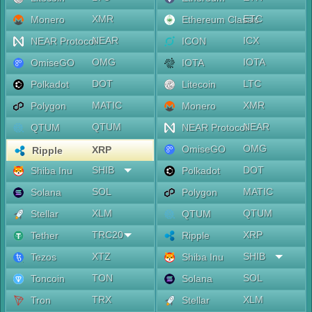
XMR
ETC
Monero
Ethereum Classic
NEAR
ICX
NEAR Protocol
ICON
OMG
IOTA
OmiseGO
IOTA
DOT
LTC
Polkadot
Litecoin
MATIC
XMR
Polygon
Monero
QTUM
NEAR
QTUM
NEAR Protocol
OMG
OmiseGO
XRP
Ripple
SHIB
DOT
Shiba Inu
Polkadot
SOL
MATIC
Solana
Polygon
XLM
QTUM
Stellar
QTUM
TRC20
XRP
Tether
Ripple
XTZ
SHIB
Tezos
Shiba Inu
TON
SOL
Toncoin
Solana
TRX
XLM
Tron
Stellar