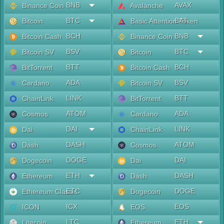
BNB
AVAX
Binance Coin
Avalanche
BTC
BAT
Bitcoin
Basic Attention Token
BCH
BNB
Bitcoin Cash
Binance Coin
BSV
BTC
Bitcoin SV
Bitcoin
BTT
BCH
BitTorrent
Bitcoin Cash
ADA
BSV
Cardano
Bitcoin SV
LINK
BTT
ChainLink
BitTorrent
ATOM
ADA
Cosmos
Cardano
DAI
LINK
Dai
ChainLink
DASH
ATOM
Dash
Cosmos
DOGE
DAI
Dogecoin
Dai
ETH
DASH
Ethereum
Dash
ETC
DOGE
Ethereum Classic
Dogecoin
ICX
EOS
ICON
EOS
LTC
ETH
Litecoin
Ethereum