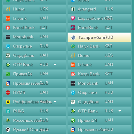
UZS
RUB
Humo
Avangard
UAH
KZT
Izibank
Евразийский банк
KZT
KZT
Kaspi Bank
ForteBank
UAH
Monobank
RUB
Газпромбанк
RUB
KZT
Открытие
Halyk Bank
UAH
UZS
Ощадбанк
Humo
RUB
UAH
OTP Bank
Izibank
UAH
KZT
Приват24
Kaspi Bank
RUB
UAH
Промсвязьбанк
Monobank
UAH
RUB
ПУМБ
Открытие
RUB
UAH
Райффайзен Аваль
Ощадбанк
RUB
RUB
РНКБ
OTP Bank
RUB
UAH
Россельхозбанк
Приват24
RUB
RUB
Русский Стандарт
Промсвязьбанк