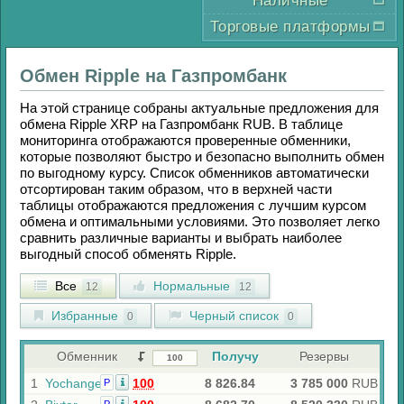
Наличные
Торговые платформы
Обмен
Ripple
на
Газпромбанк
На этой странице собраны актуальные предложения для
обмена
Ripple XRP
на
Газпромбанк RUB
. В таблице
мониторинга отображаются проверенные обменники,
которые позволяют быстро и безопасно выполнить обмен
по выгодному курсу. Список обменников автоматически
отсортирован таким образом, что в верхней части
таблицы отображаются предложения с лучшим курсом
обмена и оптимальными условиями. Это позволяет легко
сравнить различные варианты и выбрать наиболее
выгодный способ обменять
Ripple
.
Все
Нормальные
12
12
Избранные
Черный список
0
0
Обменник
Получу
Резервы
1
Yochange
100
8 826.84
3 785 000
RUB
Р