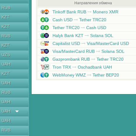
Направления обмена
RUB
Tinkoff Bank RUB
Monero XMR
KZT
Cash USD
Tether TRC20
KZT
Tether TRC20
Cash USD
Halyk Bank KZT
Solana SOL
RUB
Capitalist USD
Visa/MasterCard USD
KZT
Visa/MasterCard RUB
Solana SOL
UZS
Gazprombank RUB
Tether TRC20
UAH
Tron TRX
Oschadbank UAH
KZT
WebMoney WMZ
Tether BEP20
UAH
RUB
UAH
UAH
UAH
RUB