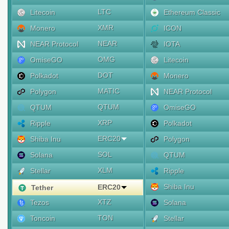
LTC
Litecoin
Ethereum Classic
XMR
Monero
ICON
NEAR
NEAR Protocol
IOTA
OMG
OmiseGO
Litecoin
DOT
Polkadot
Monero
MATIC
Polygon
NEAR Protocol
QTUM
QTUM
OmiseGO
XRP
Ripple
Polkadot
ERC20
Shiba Inu
Polygon
SOL
Solana
QTUM
XLM
Stellar
Ripple
Shiba Inu
ERC20
Tether
XTZ
Tezos
Solana
TON
Toncoin
Stellar