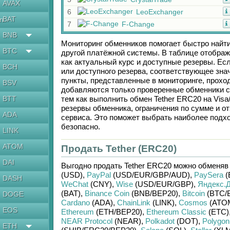
AVAX
6
LeoExchanger
BAT
en
7
F-Change
BNB
Мониторинг обменников помогает быстро найт
BTC
другой платёжной системы. В таблице отображ
как актуальный курс и доступные резервы. Е
BCH
или доступного резерва, соответствующее зн
пункты, представленные в мониторинге, прохо
BSV
добавляются только проверенные обменники с
BTT
тем как выполнить обмен
Tether ERC20
на
Visa
резервы обменника, ограничения по сумме и 
ADA
сервиса. Это поможет выбрать наиболее подх
безопасно.
LINK
ATOM
Продать Tether (ERC20)
DAI
Выгодно продать
Tether ERC20
можно обменяв
(USD)
,
PayPal
(USD/
EUR/
GBP/
AUD)
,
PaySera
(
DASH
WeChat
(CNY)
,
Wise
(USD/
EUR/
GBP)
,
Яндекс.Д
(BAT)
,
Binance Coin
(BNB/
BEP20)
,
Bitcoin
(BTC/
DOGE
Cardano
(ADA)
,
ChainLink
(LINK)
,
Cosmos
(ATO
EOS
Ethereum
(ETH/
BEP20)
,
Ethereum Classic
(ETC)
NEAR Protocol
(NEAR)
,
Polkadot
(DOT)
,
Polygon
ETH