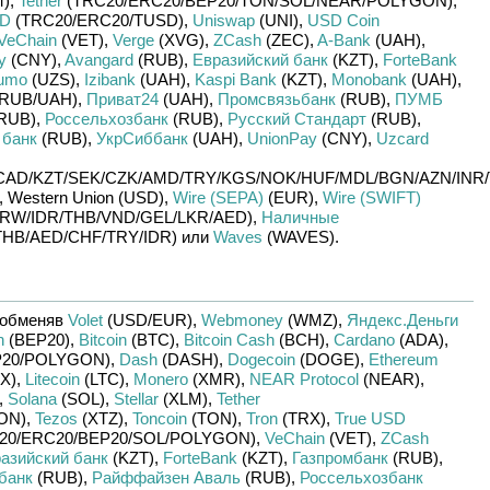
)
,
Tether
(TRC20/
ERC20/
BEP20/
TON/
SOL/
NEAR/
POLYGON)
,
SD
(TRC20/
ERC20/
TUSD)
,
Uniswap
(UNI)
,
USD Coin
VeChain
(VET)
,
Verge
(XVG)
,
ZCash
(ZEC)
,
A-Bank
(UAH)
,
y
(CNY)
,
Avangard
(RUB)
,
Евразийский банк
(KZT)
,
ForteBank
umo
(UZS)
,
Izibank
(UAH)
,
Kaspi Bank
(KZT)
,
Monobank
(UAH)
,
RUB/
UAH)
,
Приват24
(UAH)
,
Промсвязьбанк
(RUB)
,
ПУМБ
RUB)
,
Россельхозбанк
(RUB)
,
Русский Стандарт
(RUB)
,
 банк
(RUB)
,
УкрСиббанк
(UAH)
,
UnionPay
(CNY)
,
Uzcard
CAD/
KZT/
SEK/
CZK/
AMD/
TRY/
KGS/
NOK/
HUF/
MDL/
BGN/
AZN/
INR/
,
Western Union (USD)
,
Wire (SEPA)
(EUR)
,
Wire (SWIFT)
RW/
IDR/
THB/
VND/
GEL/
LKR/
AED)
,
Наличные
THB/
AED/
CHF/
TRY/
IDR)
или
Waves
(WAVES)
.
обменяв
Volet
(USD/
EUR)
,
Webmoney
(WMZ)
,
Яндекс.Деньги
n
(BEP20)
,
Bitcoin
(BTC)
,
Bitcoin Cash
(BCH)
,
Cardano
(ADA)
,
20/
POLYGON)
,
Dash
(DASH)
,
Dogecoin
(DOGE)
,
Ethereum
X)
,
Litecoin
(LTC)
,
Monero
(XMR)
,
NEAR Protocol
(NEAR)
,
,
Solana
(SOL)
,
Stellar
(XLM)
,
Tether
ON)
,
Tezos
(XTZ)
,
Toncoin
(TON)
,
Tron
(TRX)
,
True USD
20/
ERC20/
BEP20/
SOL/
POLYGON)
,
VeChain
(VET)
,
ZCash
азийский банк
(KZT)
,
ForteBank
(KZT)
,
Газпромбанк
(RUB)
,
банк
(RUB)
,
Райффайзен Аваль
(RUB)
,
Россельхозбанк