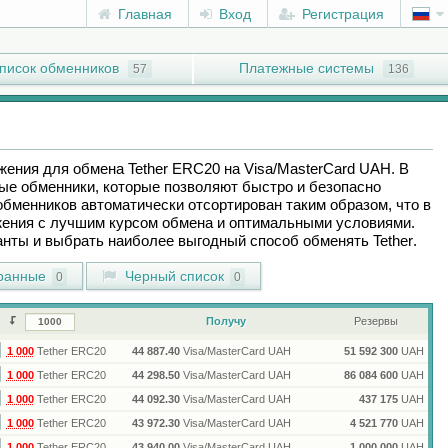
Главная
Вход
Регистрация
писок обменников
Платежные системы
57
136
ожения для обмена
Tether ERC20
на
Visa/MasterCard UAH
. В
ые обменники, которые позволяют быстро и безопасно
обменников автоматически отсортирован таким образом, что в
ения с лучшим курсом обмена и оптимальными условиями.
ианты и выбрать наиболее выгодный способ обменять
Tether
.
ранные
Черный список
0
0
Получу
Резервы
1 000
Tether ERC20
44 887.40
Visa/MasterCard UAH
51 592 300
UAH
1 000
Tether ERC20
44 298.50
Visa/MasterCard UAH
86 084 600
UAH
1 000
Tether ERC20
44 092.30
Visa/MasterCard UAH
437 175
UAH
1 000
Tether ERC20
43 972.30
Visa/MasterCard UAH
4 521 770
UAH
1 000
Tether ERC20
43 940.00
Visa/MasterCard UAH
1 000 000
UAH