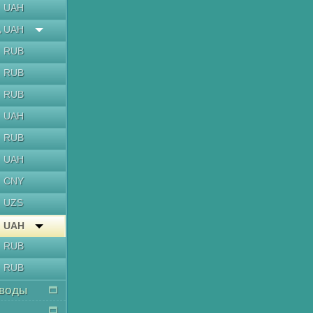
UAH
UAH
ь
RUB
RUB
RUB
UAH
RUB
UAH
CNY
UZS
UAH
RUB
RUB
воды