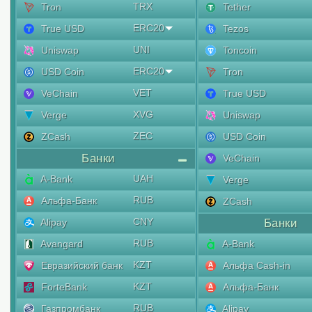
TRX
Tron
Tether
ERC20
True USD
Tezos
UNI
Uniswap
Toncoin
ERC20
USD Coin
Tron
VET
VeChain
True USD
XVG
Verge
Uniswap
ZEC
ZCash
USD Coin
Банки
VeChain
UAH
A-Bank
Verge
RUB
Альфа-Банк
ZCash
CNY
Alipay
Банки
RUB
Avangard
A-Bank
KZT
Евразийский банк
Альфа Cash-in
KZT
ForteBank
Альфа-Банк
RUB
Газпромбанк
Alipay