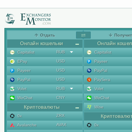
Отдать
Получи
Онлайн кошельки
Онлайн кошел
RUB
Capitalist
Capitalist
USD
EPay
Payeer
USD
Payeer
PayPal
USD
PayPal
PaySera
RUB
Volet
Volet
CNY
WeChat
WeChat
Криптовалюты
Wise
ZRX
0x
Криптовалю
AVAX
Avalanche
0x