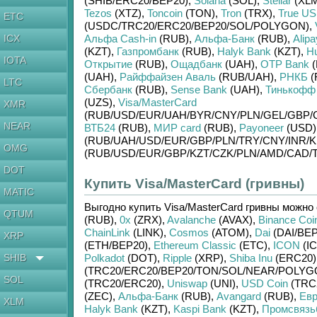
(SHIB/
ERC20/
BEP20)
,
Solana
(SOL)
,
Stellar
(XLM
Tezos
(XTZ)
,
Toncoin
(TON)
,
Tron
(TRX)
,
True U
ETC
(USDC/
TRC20/
ERC20/
BEP20/
SOL/
POLYGON)
,
ICX
Альфа Cash-in
(RUB)
,
Альфа-Банк
(RUB)
,
Alipa
(KZT)
,
Газпромбанк
(RUB)
,
Halyk Bank
(KZT)
,
H
IOTA
Открытие
(RUB)
,
Ощадбанк
(UAH)
,
OTP Bank
(
(UAH)
,
Райффайзен Аваль
(RUB/
UAH)
,
РНКБ
(
LTC
Сбербанк
(RUB)
,
Sense Bank
(UAH)
,
Тинькофф
(UZS)
,
Visa/MasterCard
XMR
(RUB/
USD/
EUR/
UAH/
BYR/
CNY/
PLN/
GEL/
GBP/
NEAR
ВТБ24
(RUB)
,
МИР card
(RUB)
,
Payoneer
(USD)
(RUB/
UAH/
USD/
EUR/
GBP/
PLN/
TRY/
CNY/
INR/
K
OMG
(RUB/
USD/
EUR/
GBP/
KZT/
CZK/
PLN/
AMD/
CAD/
DOT
Купить Visa/MasterCard (гривны)
MATIC
Выгодно купить
Visa/MasterCard гривны
можно 
QTUM
(RUB)
,
0x
(ZRX)
,
Avalanche
(AVAX)
,
Binance Coi
ChainLink
(LINK)
,
Cosmos
(ATOM)
,
Dai
(DAI/
BEP
XRP
(ETH/
BEP20)
,
Ethereum Classic
(ETC)
,
ICON
(IC
SHIB
Polkadot
(DOT)
,
Ripple
(XRP)
,
Shiba Inu
(ERC20)
(TRC20/
ERC20/
BEP20/
TON/
SOL/
NEAR/
POLYG
SOL
(TRC20/
ERC20)
,
Uniswap
(UNI)
,
USD Coin
(TRC
(ZEC)
,
Альфа-Банк
(RUB)
,
Avangard
(RUB)
,
Евр
XLM
Halyk Bank
(KZT)
,
Kaspi Bank
(KZT)
,
Промсвязь