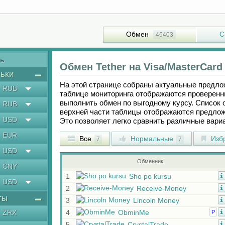
Обмен
С
46403
ть
Обмен
Tether
на
Visa/MasterCard
ьки
На этой странице собраны актуальные предл
RUB
таблице мониторинга отображаются проверенн
выполнить обмен по выгодному курсу. Список 
RUB
верхней части таблицы отображаются предлож
USD
Это позволяет легко сравнить различные вар
EUR
Все
Нормальные
Изб
7
7
USD
Обменник
CNY
1
Sho po kursu
USD
2
Receive-Money
ты
3
Lincoln Money
ZRX
4
ObminMe
Р
5
CrystalTrade