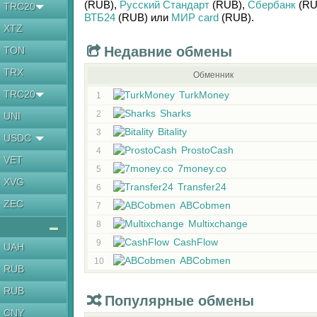
(RUB)
,
Русский Стандарт
(RUB)
,
Сбербанк
(RU
TRC20
ВТБ24
(RUB)
или
МИР card
(RUB)
.
XTZ
Недавние обмены
TON
TRX
Обменник
TRC20
TurkMoney
1
Sharks
2
UNI
Bitality
3
USDC
ProstoCash
4
VET
7money.co
5
XVG
Transfer24
6
ZEC
ABCobmen
7
Multixchange
8
CashFlow
9
UAH
ABCobmen
10
RUB
RUB
Популярные обмены
CNY