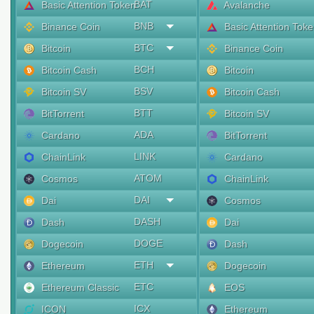
BAT
Basic Attention Token
Avalanche
BNB
Binance Coin
Basic Attention Tok
BTC
Bitcoin
Binance Coin
BCH
Bitcoin Cash
Bitcoin
BSV
Bitcoin SV
Bitcoin Cash
BTT
BitTorrent
Bitcoin SV
ADA
Cardano
BitTorrent
LINK
ChainLink
Cardano
ATOM
Cosmos
ChainLink
DAI
Dai
Cosmos
DASH
Dash
Dai
DOGE
Dogecoin
Dash
ETH
Ethereum
Dogecoin
ETC
Ethereum Classic
EOS
ICX
ICON
Ethereum