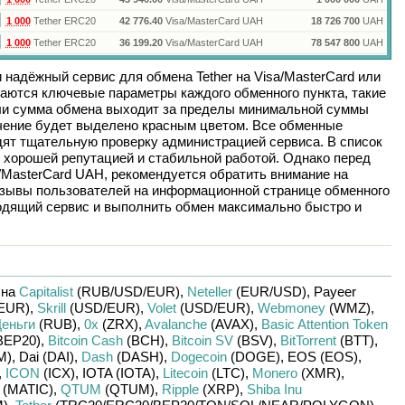
1 000
Tether ERC20
42 776.40
Visa/MasterCard UAH
18 726 700
UAH
1 000
Tether ERC20
36 199.20
Visa/MasterCard UAH
78 547 800
UAH
и надёжный сервис для обмена
Tether
на
Visa/MasterCard
или
аются ключевые параметры каждого обменного пункта, такие
сли сумма обмена выходит за пределы минимальной суммы
ачение будет выделено красным цветом. Все обменные
дят тщательную проверку администрацией сервиса. В список
 хорошей репутацией и стабильной работой. Однако перед
/MasterCard UAH
, рекомендуется обратить внимание на
отзывы пользователей на информационной странице обменного
одящий сервис и выполнить обмен максимально быстро и
 на
Capitalist
(RUB/
USD/
EUR)
,
Neteller
(EUR/
USD)
,
Payeer
EUR)
,
Skrill
(USD/
EUR)
,
Volet
(USD/
EUR)
,
Webmoney
(WMZ)
,
еньги
(RUB)
,
0x
(ZRX)
,
Avalanche
(AVAX)
,
Basic Attention Token
BEP20)
,
Bitcoin Cash
(BCH)
,
Bitcoin SV
(BSV)
,
BitTorrent
(BTT)
,
M)
,
Dai (DAI)
,
Dash
(DASH)
,
Dogecoin
(DOGE)
,
EOS (EOS)
,
,
ICON
(ICX)
,
IOTA (IOTA)
,
Litecoin
(LTC)
,
Monero
(XMR)
,
(MATIC)
,
QTUM
(QTUM)
,
Ripple
(XRP)
,
Shiba Inu