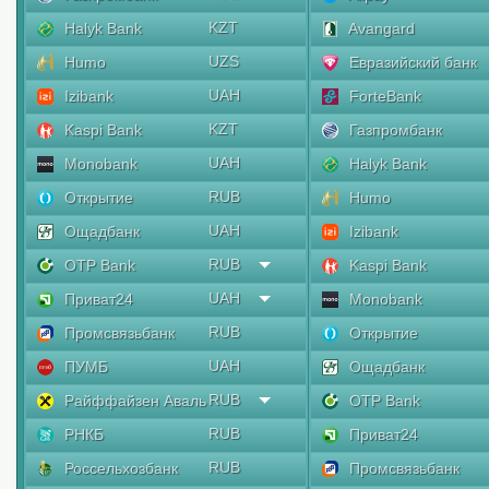
KZT
Halyk Bank
Avangard
UZS
Humo
Евразийский банк
UAH
Izibank
ForteBank
KZT
Kaspi Bank
Газпромбанк
UAH
Monobank
Halyk Bank
RUB
Открытие
Humo
UAH
Ощадбанк
Izibank
RUB
OTP Bank
Kaspi Bank
UAH
Приват24
Monobank
RUB
Промсвязьбанк
Открытие
UAH
ПУМБ
Ощадбанк
RUB
Райффайзен Аваль
OTP Bank
RUB
РНКБ
Приват24
RUB
Россельхозбанк
Промсвязьбанк