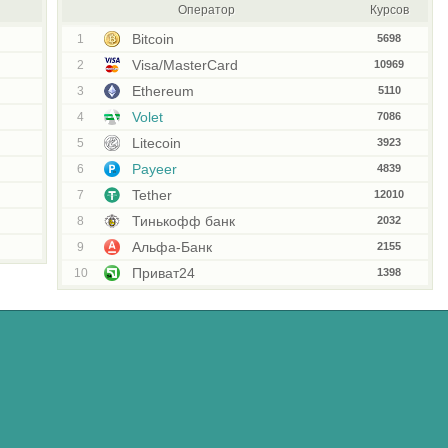
Оператор
Курсов
Bitcoin
1
5698
Visa/MasterCard
2
10969
Ethereum
3
5110
Volet
4
7086
Litecoin
5
3923
Payeer
6
4839
Tether
7
12010
Тинькофф банк
8
2032
Альфа-Банк
9
2155
Приват24
10
1398