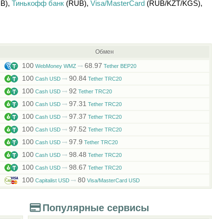
B)
,
Тинькофф банк
(RUB)
,
Visa/MasterCard
(RUB/
KZT/
KGS)
,
Обмен
100
68.97
WebMoney WMZ
Tether BEP20
100
90.84
Cash USD
Tether TRC20
100
92
Cash USD
Tether TRC20
100
97.31
Cash USD
Tether TRC20
100
97.37
Cash USD
Tether TRC20
100
97.52
Cash USD
Tether TRC20
100
97.9
Cash USD
Tether TRC20
100
98.48
Cash USD
Tether TRC20
100
98.67
Cash USD
Tether TRC20
100
80
Capitalist USD
Visa/MasterCard USD
Популярные сервисы