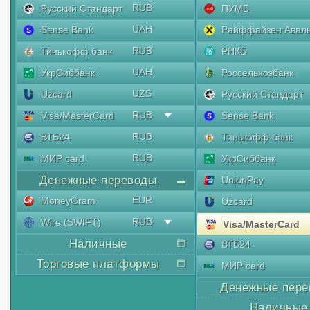
RUB
Русский Стандарт
ПУМБ
UAH
Sense Bank
Райффайзен Авал
RUB
Тинькофф банк
РНКБ
UAH
УкрСиббанк
Россельхозбанк
UZS
Uzcard
Русский Стандарт
RUB
Visa/MasterCard
Sense Bank
RUB
ВТБ24
Тинькофф банк
RUB
МИР card
УкрСиббанк
Денежные переводы
UnionPay
EUR
MoneyGram
Uzcard
RUB
Wire (SWIFT)
Visa/MasterCard
Наличные
ВТБ24
Торговые платформы
МИР card
Денежные пере
Наличные