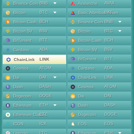
BNB
AVAX
Binance Coin
Avalanche
BTC
BAT
Bitcoin
Basic Attention Token
BCH
BNB
Bitcoin Cash
Binance Coin
BSV
BTC
Bitcoin SV
Bitcoin
BTT
BCH
BitTorrent
Bitcoin Cash
ADA
BSV
Cardano
Bitcoin SV
BTT
BitTorrent
LINK
ChainLink
ATOM
ADA
Cosmos
Cardano
DAI
LINK
Dai
ChainLink
DASH
ATOM
Dash
Cosmos
DOGE
DAI
Dogecoin
Dai
ETH
DASH
Ethereum
Dash
ETC
DOGE
Ethereum Classic
Dogecoin
ICX
EOS
ICON
EOS
LTC
ETH
Litecoin
Ethereum