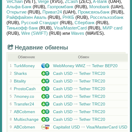
VeChain
(VET)
,
Verge
(XVG)
,
ZCash
(ZEC)
,
A-Bank
(UAH)
,
Альфа-Банк
(RUB)
,
Газпромбанк
(RUB)
,
Monobank
(UAH)
,
Открытие
(RUB)
,
Приват24
(UAH)
,
Промсвязьбанк
(RUB)
,
Райффайзен Аваль
(RUB)
,
РНКБ
(RUB)
,
Россельхозбанк
(RUB)
,
Русский Стандарт
(RUB)
,
Сбербанк
(RUB)
,
Тинькофф банк
(RUB)
,
Visa/MasterCard
(RUB)
,
МИР card
(RUB)
,
Wire (SWIFT)
(RUB)
или
Waves
(WAVES)
.
Недавние обмены
Обменник
Обмен
TurkMoney
WebMoney WMZ
Tether BEP20
1
Sharks
Cash USD
Tether TRC20
2
Bitality
Cash USD
Tether TRC20
3
ProstoCash
Cash USD
Tether TRC20
4
7money.co
Cash USD
Tether TRC20
5
Transfer24
Cash USD
Tether TRC20
6
ABCobmen
Cash USD
Tether TRC20
7
Multixchange
Cash USD
Tether TRC20
8
ABCobmen
Capitalist USD
Visa/MasterCard USD
9