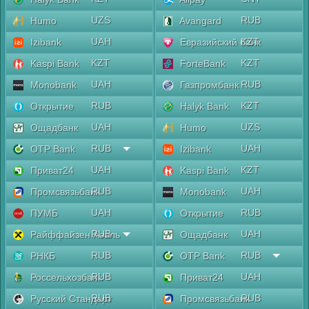
UZS
RUB
Humo
Avangard
UAH
KZT
Izibank
Евразийский банк
KZT
KZT
Kaspi Bank
ForteBank
UAH
RUB
Monobank
Газпромбанк
RUB
KZT
Открытие
Halyk Bank
UAH
UZS
Ощадбанк
Humo
RUB
UAH
OTP Bank
Izibank
UAH
KZT
Приват24
Kaspi Bank
RUB
UAH
Промсвязьбанк
Monobank
UAH
RUB
ПУМБ
Открытие
RUB
UAH
Райффайзен Аваль
Ощадбанк
RUB
RUB
РНКБ
OTP Bank
RUB
UAH
Россельхозбанк
Приват24
RUB
RUB
Русский Стандарт
Промсвязьбанк