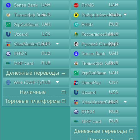
UAH
UAH
Sense Bank
ПУМБ
RUB
RUB
Тинькофф банк
Райффайзен Аваль
UAH
RUB
УкрСиббанк
РНКБ
UZS
RUB
Uzcard
Россельхозбанк
RUB
RUB
Visa/MasterCard
Русский Стандарт
RUB
UAH
ВТБ24
Sense Bank
RUB
RUB
МИР card
Тинькофф банк
Денежные переводы
UAH
УкрСиббанк
RUB
Wire (SWIFT)
CNY
UnionPay
Наличные
UZS
Uzcard
Торговые платформы
RUB
Visa/MasterCard
RUB
ВТБ24
RUB
МИР card
Денежные переводы