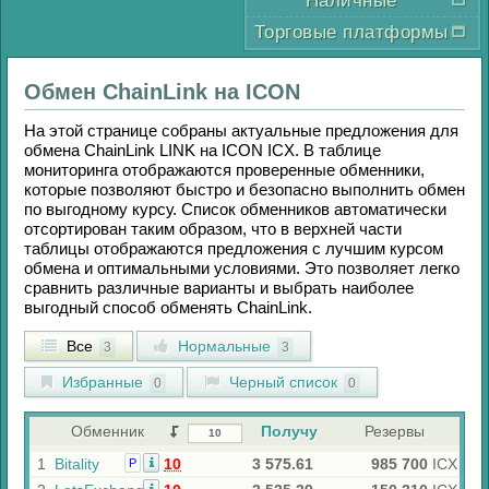
Наличные
Торговые платформы
Обмен
ChainLink
на
ICON
На этой странице собраны актуальные предложения для
обмена
ChainLink LINK
на
ICON ICX
. В таблице
мониторинга отображаются проверенные обменники,
которые позволяют быстро и безопасно выполнить обмен
по выгодному курсу. Список обменников автоматически
отсортирован таким образом, что в верхней части
таблицы отображаются предложения с лучшим курсом
обмена и оптимальными условиями. Это позволяет легко
сравнить различные варианты и выбрать наиболее
выгодный способ обменять
ChainLink
.
Все
Нормальные
3
3
Избранные
Черный список
0
0
Обменник
Получу
Резервы
1
Bitality
10
3 575.61
985 700
ICX
Р