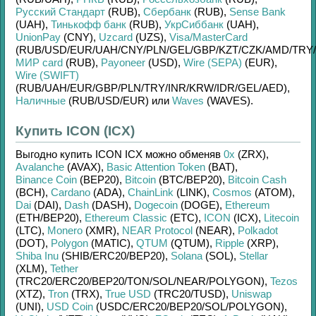
Русский Стандарт
(RUB)
,
Сбербанк
(RUB)
,
Sense Bank
(UAH)
,
Тинькофф банк
(RUB)
,
УкрСиббанк
(UAH)
,
UnionPay
(CNY)
,
Uzcard
(UZS)
,
Visa/MasterCard
(RUB/
USD/
EUR/
UAH/
CNY/
PLN/
GEL/
GBP/
KZT/
CZK/
AMD/
TRY/
МИР card
(RUB)
,
Payoneer
(USD)
,
Wire (SEPA)
(EUR)
,
Wire (SWIFT)
(RUB/
UAH/
EUR/
GBP/
PLN/
TRY/
INR/
KRW/
IDR/
GEL/
AED)
,
Наличные
(RUB/
USD/
EUR)
или
Waves
(WAVES)
.
Купить ICON (ICX)
Выгодно купить
ICON ICX
можно обменяв
0x
(ZRX)
,
Avalanche
(AVAX)
,
Basic Attention Token
(BAT)
,
Binance Coin
(BEP20)
,
Bitcoin
(BTC/
BEP20)
,
Bitcoin Cash
(BCH)
,
Cardano
(ADA)
,
ChainLink
(LINK)
,
Cosmos
(ATOM)
,
Dai
(DAI)
,
Dash
(DASH)
,
Dogecoin
(DOGE)
,
Ethereum
(ETH/
BEP20)
,
Ethereum Classic
(ETC)
,
ICON
(ICX)
,
Litecoin
(LTC)
,
Monero
(XMR)
,
NEAR Protocol
(NEAR)
,
Polkadot
(DOT)
,
Polygon
(MATIC)
,
QTUM
(QTUM)
,
Ripple
(XRP)
,
Shiba Inu
(SHIB/
ERC20/
BEP20)
,
Solana
(SOL)
,
Stellar
(XLM)
,
Tether
(TRC20/
ERC20/
BEP20/
TON/
SOL/
NEAR/
POLYGON)
,
Tezos
(XTZ)
,
Tron
(TRX)
,
True USD
(TRC20/
TUSD)
,
Uniswap
(UNI)
,
USD Coin
(USDC/
ERC20/
BEP20/
SOL/
POLYGON)
,