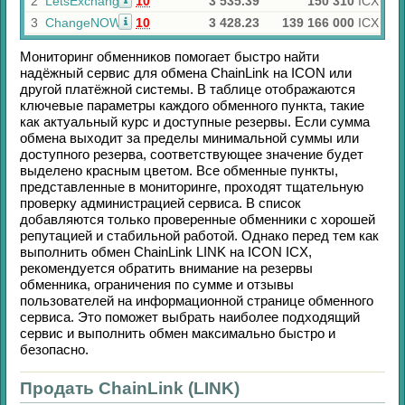
2
LetsExchange
10
3 535.39
150 310
ICX
3
ChangeNOW
10
3 428.23
139 166 000
ICX
Мониторинг обменников помогает быстро найти
надёжный сервис для обмена
ChainLink
на
ICON
или
другой платёжной системы. В таблице отображаются
ключевые параметры каждого обменного пункта, такие
как актуальный курс и доступные резервы. Если сумма
обмена выходит за пределы минимальной суммы или
доступного резерва, соответствующее значение будет
выделено красным цветом. Все обменные пункты,
представленные в мониторинге, проходят тщательную
проверку администрацией сервиса. В список
добавляются только проверенные обменники с хорошей
репутацией и стабильной работой. Однако перед тем как
выполнить обмен
ChainLink LINK
на
ICON ICX
,
рекомендуется обратить внимание на резервы
обменника, ограничения по сумме и отзывы
пользователей на информационной странице обменного
сервиса. Это поможет выбрать наиболее подходящий
сервис и выполнить обмен максимально быстро и
безопасно.
Продать ChainLink (LINK)