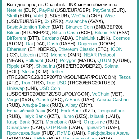
Выгодно продать
ChainLink LINK
можно обменяв на
Neteller
(EUR)
,
PayPal
(USD/
EUR/
GBP)
,
PaySera
(EUR)
,
Skrill
(EUR)
,
Volet
(USD/
EUR)
,
WeChat
(CNY)
,
Wise
(USD/
EUR/
GBP)
,
0x
(ZRX)
,
Avalanche
(AVAX)
,
Basic Attention Token
(BAT)
,
Binance Coin
(BNB/
BEP20)
,
Bitcoin
(BTC/
BEP20)
,
Bitcoin Cash
(BCH)
,
Bitcoin SV
(BSV)
,
BitTorrent
(BTT)
,
Cardano
(ADA)
,
ChainLink
(LINK)
,
Cosmos
(ATOM)
,
Dai
(DAI)
,
Dash
(DASH)
,
Dogecoin
(DOGE)
,
Ethereum
(ETH/
BEP20)
,
Ethereum Classic
(ETC)
,
ICON
(ICX)
,
Litecoin
(LTC)
,
Monero
(XMR)
,
NEAR Protocol
(NEAR)
,
Polkadot
(DOT)
,
Polygon
(MATIC)
,
QTUM
(QTUM)
,
Ripple
(XRP)
,
Shiba Inu
(SHIB/
ERC20/
BEP20)
,
Solana
(SOL)
,
Stellar
(XLM)
,
Tether
(TRC20/
ERC20/
BEP20/
TON/
SOL/
NEAR/
POLYGON)
,
Tezos
(XTZ)
,
Tron
(TRX)
,
True USD
(TRC20/
ERC20/
TUSD)
,
Uniswap
(UNI)
,
USD Coin
(USDC/
ERC20/
BEP20/
SOL/
POLYGON)
,
VeChain
(VET)
,
Verge
(XVG)
,
ZCash
(ZEC)
,
A-Bank
(UAH)
,
Альфа Cash-in
(RUB)
,
Альфа-Банк
(RUB)
,
Alipay
(CNY)
,
Евразийский банк
(KZT)
,
ForteBank
(KZT)
,
Газпромбанк
(RUB)
,
Halyk Bank
(KZT)
,
Humo
(UZS)
,
Izibank
(UAH)
,
Kaspi Bank
(KZT)
,
Monobank
(UAH)
,
Открытие
(RUB)
,
Ощадбанк
(UAH)
,
OTP Bank
(UAH)
,
Приват24
(UAH)
,
Промсвязьбанк
(RUB)
,
ПУМБ
(UAH)
,
Райффайзен Аваль
(RUB/
UAH)
,
РНКБ
(RUB)
,
Россельхозбанк
(RUB)
,