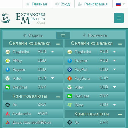
Главная
Вход
Регистрация
Toggl
naviga
menu
Отдать
Получить
Онлайн кошельки
Онлайн кошельки
RUB
RUB
Capitalist
Capitalist
USD
RUB
EPay
Payeer
USD
USD
Payeer
PayPal
RUB
EUR
Volet
PaySera
CNY
USD
WeChat
Volet
Криптовалюты
CNY
WeChat
ZRX
0x
USD
Wise
AVAX
Avalanche
Криптовалюты
BAT
ZRX
Basic Attention Token
0x