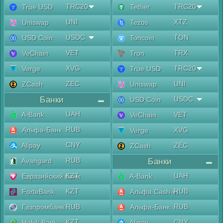
TRC20
TRC20
True USD
Tether
UNI
XTZ
Uniswap
Tezos
USDC
TON
USD Coin
Toncoin
VET
TRX
VeChain
Tron
XVG
TRC20
Verge
True USD
ZEC
UNI
ZCash
Uniswap
Банки
USDC
USD Coin
UAH
A-Bank
VET
VeChain
RUB
Альфа-Банк
XVG
Verge
CNY
Alipay
ZEC
ZCash
RUB
Avangard
Банки
KZT
UAH
Евразийский банк
A-Bank
KZT
RUB
ForteBank
Альфа Cash-in
RUB
RUB
Газпромбанк
Альфа-Банк
KZT
CNY
Halyk Bank
Alipay