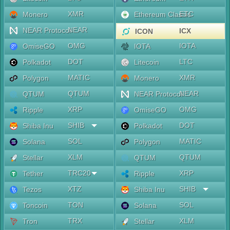
XMR
ETC
Monero
Ethereum Classic
NEAR
NEAR Protocol
ICX
ICON
OMG
IOTA
OmiseGO
IOTA
DOT
LTC
Polkadot
Litecoin
MATIC
XMR
Polygon
Monero
QTUM
NEAR
QTUM
NEAR Protocol
XRP
OMG
Ripple
OmiseGO
SHIB
DOT
Shiba Inu
Polkadot
SOL
MATIC
Solana
Polygon
XLM
QTUM
Stellar
QTUM
TRC20
XRP
Tether
Ripple
XTZ
SHIB
Tezos
Shiba Inu
TON
SOL
Toncoin
Solana
TRX
XLM
Tron
Stellar