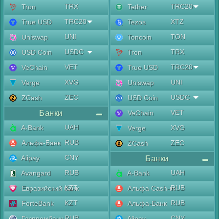
TRX
TRC20
Tron
Tether
TRC20
XTZ
True USD
Tezos
UNI
TON
Uniswap
Toncoin
USDC
TRX
USD Coin
Tron
VET
TRC20
VeChain
True USD
XVG
UNI
Verge
Uniswap
ZEC
USDC
ZCash
USD Coin
Банки
VET
VeChain
UAH
A-Bank
XVG
Verge
RUB
Альфа-Банк
ZEC
ZCash
CNY
Alipay
Банки
RUB
UAH
Avangard
A-Bank
KZT
RUB
Евразийский банк
Альфа Cash-in
KZT
RUB
ForteBank
Альфа-Банк
RUB
CNY
Газпромбанк
Alipay