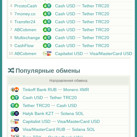
ProstoCash
Cash USD
Tether TRC20
4
7money.co
Cash USD
Tether TRC20
5
Transfer24
Cash USD
Tether TRC20
6
ABCobmen
Cash USD
Tether TRC20
7
Multixchange
Cash USD
Tether TRC20
8
CashFlow
Cash USD
Tether TRC20
9
ABCobmen
Capitalist USD
Visa/MasterCard USD
10
Популярные обмены
Направления обмена
Tinkoff Bank RUB
Monero XMR
Cash USD
Tether TRC20
Tether TRC20
Cash USD
Halyk Bank KZT
Solana SOL
Capitalist USD
Visa/MasterCard USD
Visa/MasterCard RUB
Solana SOL