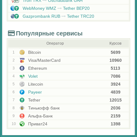
Tron TRX
Oschadbank UAH
WebMoney WMZ
Tether BEP20
Gazprombank RUB
Tether TRC20
Популярные сервисы
Оператор
Курсов
Bitcoin
5699
1
Visa/MasterCard
10960
2
Ethereum
5113
3
Volet
7086
4
Litecoin
3924
5
Payeer
4839
6
Tether
12015
7
Тинькофф банк
2036
8
Альфа-Банк
2159
9
Приват24
1398
10