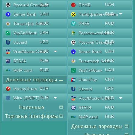
RUB
UAH
Русский Стандарт
ПУМБ
UAH
RUB
Sense Bank
Райффайзен Аваль
RUB
RUB
Тинькофф банк
РНКБ
UAH
RUB
УкрСиббанк
Россельхозбанк
UZS
RUB
Uzcard
Русский Стандарт
RUB
UAH
Visa/MasterCard
Sense Bank
RUB
RUB
ВТБ24
Тинькофф банк
RUB
UAH
МИР card
УкрСиббанк
Денежные переводы
CNY
UnionPay
EUR
MoneyGram
UZS
Uzcard
RUB
Wire (SWIFT)
RUB
Visa/MasterCard
Наличные
RUB
ВТБ24
Торговые платформы
RUB
МИР card
Денежные переводы