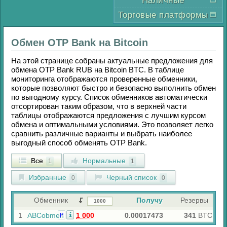
Наличные
Торговые платформы
Обмен
OTP Bank
на
Bitcoin
На этой странице собраны актуальные предложения для
обмена
OTP Bank RUB
на
Bitcoin BTC
. В таблице
мониторинга отображаются проверенные обменники,
которые позволяют быстро и безопасно выполнить обмен
по выгодному курсу. Список обменников автоматически
отсортирован таким образом, что в верхней части
таблицы отображаются предложения с лучшим курсом
обмена и оптимальными условиями. Это позволяет легко
сравнить различные варианты и выбрать наиболее
выгодный способ обменять
OTP Bank
.
Все
Нормальные
1
1
Избранные
Черный список
0
0
Обменник
Получу
Резервы
1
ABCobmen
1 000
0.00017473
341
BTC
Р