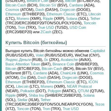
(USD/
EUR)
,
Binance Coin
(BEP20)
,
Bitcoin
(BTC/
BEP20)
,
Bitcoin Cash
(BCH)
,
Bitcoin SV
(BSV)
,
Cardano
(ADA)
,
Cosmos
(ATOM)
,
Dash
(DASH)
,
Dogecoin
(DOGE)
,
Ethereum
(ETH/
BEP20)
,
Ethereum Classic
(ETC)
,
Litecoin
(LTC)
,
Monero
(XMR)
,
Ripple
(XRP)
,
Solana
(SOL)
,
Tether
(TRC20/
ERC20/
BEP20/
TON/
SOL/
POLYGON)
,
Toncoin
(TON)
,
Tron
(TRX)
,
True USD
(TUSD)
,
USD Coin
(ERC20/
BEP20)
или
ZCash
(ZEC)
.
Купить Bitcoin (биткойны)
Выгодно купить
Bitcoin биткойны
можно обменяв
Capitalist
(RUB/
USD/
EUR)
,
Volet
(RUB/
USD/
EUR)
,
WeChat (CNY)
,
Яндекс.Деньги
(RUB)
,
0x
(ZRX)
,
Avalanche
(AVAX)
,
Basic Attention Token
(BAT)
,
Binance Coin
(BNB/
BEP20)
,
Bitcoin
(BTC/
BEP20)
,
Bitcoin Cash
(BCH)
,
Bitcoin SV (BSV)
,
BitTorrent (BTT)
,
Cardano
(ADA)
,
ChainLink
(LINK)
,
Cosmos
(ATOM)
,
Dai
(DAI)
,
Dash
(DASH)
,
Dogecoin
(DOGE)
,
Ethereum
(ETH/
BEP20)
,
Ethereum Classic
(ETC)
,
ICON
(ICX)
,
Litecoin
(LTC)
,
Monero
(XMR)
,
NEAR Protocol
(NEAR)
,
Polkadot
(DOT)
,
Polygon
(MATIC)
,
QTUM
(QTUM)
,
Ripple
(XRP)
,
Shiba Inu
(SHIB/
ERC20/
BEP20)
,
Solana
(SOL)
,
Stellar
(XLM)
,
Tether
(TRC20/
ERC20/
BEP20/
TON/
SOL/
NEAR/
POLYGON)
,
Tezos
(XTZ)
,
Toncoin
(TON)
,
Tron
(TRX)
,
True USD