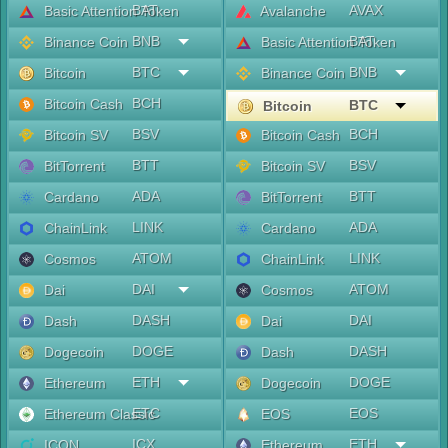
BAT
AVAX
Basic Attention Token
Avalanche
BNB
BAT
Binance Coin
Basic Attention Token
BTC
BNB
Bitcoin
Binance Coin
BCH
Bitcoin Cash
BTC
Bitcoin
BSV
BCH
Bitcoin SV
Bitcoin Cash
BTT
BSV
BitTorrent
Bitcoin SV
ADA
BTT
Cardano
BitTorrent
LINK
ADA
ChainLink
Cardano
ATOM
LINK
Cosmos
ChainLink
DAI
ATOM
Dai
Cosmos
DASH
DAI
Dash
Dai
DOGE
DASH
Dogecoin
Dash
ETH
DOGE
Ethereum
Dogecoin
ETC
EOS
Ethereum Classic
EOS
ICX
ETH
ICON
Ethereum