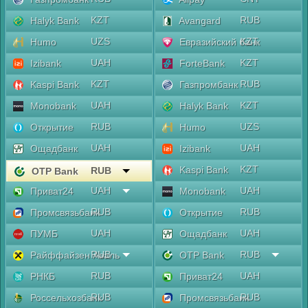
KZT
RUB
Halyk Bank
Avangard
UZS
KZT
Humo
Евразийский банк
UAH
KZT
Izibank
ForteBank
KZT
RUB
Kaspi Bank
Газпромбанк
UAH
KZT
Monobank
Halyk Bank
RUB
UZS
Открытие
Humo
UAH
UAH
Ощадбанк
Izibank
KZT
Kaspi Bank
RUB
OTP Bank
UAH
UAH
Приват24
Monobank
RUB
RUB
Промсвязьбанк
Открытие
UAH
UAH
ПУМБ
Ощадбанк
RUB
RUB
Райффайзен Аваль
OTP Bank
RUB
UAH
РНКБ
Приват24
RUB
RUB
Россельхозбанк
Промсвязьбанк