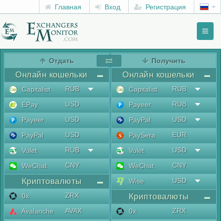
Главная
Вход
Регистрация
Toggl
naviga
menu
Отдать
Получить
Онлайн кошельки
Онлайн кошельки
RUB
RUB
Capitalist
Capitalist
USD
RUB
EPay
Payeer
USD
USD
Payeer
PayPal
USD
EUR
PayPal
PaySera
RUB
USD
Volet
Volet
CNY
CNY
WeChat
WeChat
Криптовалюты
USD
Wise
ZRX
0x
Криптовалюты
AVAX
ZRX
Avalanche
0x