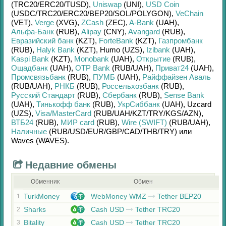
(TRC20/
ERC20/
TUSD)
,
Uniswap
(UNI)
,
USD Coin
(USDC/
TRC20/
ERC20/
BEP20/
SOL/
POLYGON)
,
VeChain
(VET)
,
Verge
(XVG)
,
ZCash
(ZEC)
,
A-Bank
(UAH)
,
Альфа-Банк
(RUB)
,
Alipay
(CNY)
,
Avangard
(RUB)
,
Евразийский банк
(KZT)
,
ForteBank
(KZT)
,
Газпромбанк
(RUB)
,
Halyk Bank
(KZT)
,
Humo (UZS)
,
Izibank
(UAH)
,
Kaspi Bank
(KZT)
,
Monobank
(UAH)
,
Открытие
(RUB)
,
Ощадбанк
(UAH)
,
OTP Bank
(RUB/
UAH)
,
Приват24
(UAH)
,
Промсвязьбанк
(RUB)
,
ПУМБ
(UAH)
,
Райффайзен Аваль
(RUB/
UAH)
,
РНКБ
(RUB)
,
Россельхозбанк
(RUB)
,
Русский Стандарт
(RUB)
,
Сбербанк
(RUB)
,
Sense Bank
(UAH)
,
Тинькофф банк
(RUB)
,
УкрСиббанк
(UAH)
,
Uzcard
(UZS)
,
Visa/MasterCard
(RUB/
UAH/
KZT/
TRY/
KGS/
AZN)
,
ВТБ24
(RUB)
,
МИР card
(RUB)
,
Wire (SWIFT)
(RUB/
UAH)
,
Наличные
(RUB/
USD/
EUR/
GBP/
CAD/
THB/
TRY)
или
Waves (WAVES)
.
Недавние обмены
Обменник
Обмен
TurkMoney
WebMoney WMZ
Tether BEP20
1
Sharks
Cash USD
Tether TRC20
2
Bitality
Cash USD
Tether TRC20
3