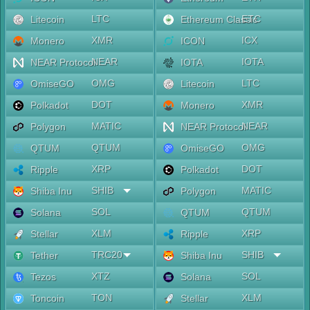
LTC
ETC
Litecoin
Ethereum Classic
XMR
ICX
Monero
ICON
NEAR
IOTA
NEAR Protocol
IOTA
OMG
LTC
OmiseGO
Litecoin
DOT
XMR
Polkadot
Monero
MATIC
NEAR
Polygon
NEAR Protocol
QTUM
OMG
QTUM
OmiseGO
XRP
DOT
Ripple
Polkadot
SHIB
MATIC
Shiba Inu
Polygon
SOL
QTUM
Solana
QTUM
XLM
XRP
Stellar
Ripple
TRC20
SHIB
Tether
Shiba Inu
XTZ
SOL
Tezos
Solana
TON
XLM
Toncoin
Stellar